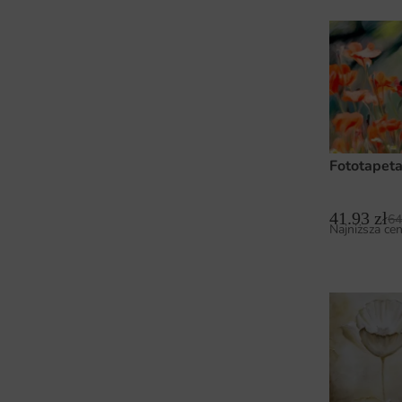
Fototapet
41.93
zł
64
Najniższa cen