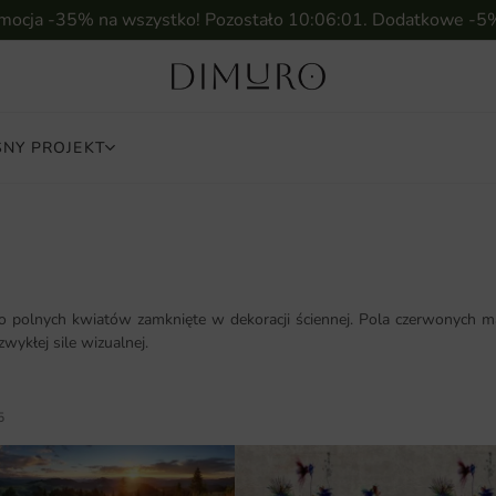
omocja -35% na wszystko! Pozostało
10:05:59
. Dodatkowe -5
NY PROJEKT
o polnych kwiatów zamknięte w dekoracji ściennej. Pola czerwonych m
wykłej sile wizualnej.
5