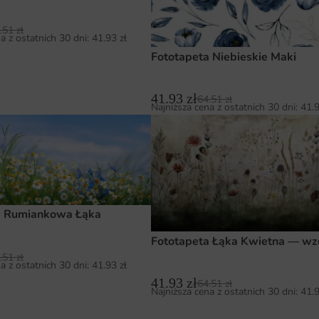
.51
zł
a z ostatnich 30 dni:
41.93
zł
Fototapeta Niebieskie Maki
41.93
zł
64.51
zł
Najniższa cena z ostatnich 30 dni:
41.
a Rumiankowa Łąka
Fototapeta Łąka Kwietna — wz
.51
zł
a z ostatnich 30 dni:
41.93
zł
41.93
zł
64.51
zł
Najniższa cena z ostatnich 30 dni:
41.