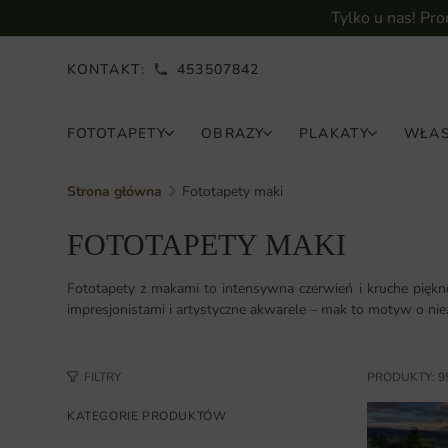
Tylko u nas! Pr
KONTAKT:
453507842
FOTOTAPETY
OBRAZY
PLAKATY
WŁAS
Strona główna
Fototapety maki
FOTOTAPETY MAKI
Fototapety z makami to intensywna czerwień i kruche piękn
impresjonistami i artystyczne akwarele – mak to motyw o niez
FILTRY
PRODUKTY: 9
KATEGORIE PRODUKTÓW