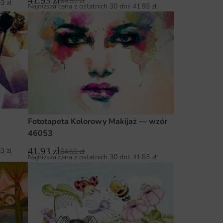
41.93
zł
64.51
zł
93
zł
Najniższa cena z ostatnich 30 dni:
41.93
zł
Fototapeta Kolorowy Makijaż — wzór
46053
41.93
zł
93
zł
64.51
zł
Najniższa cena z ostatnich 30 dni:
41.93
zł