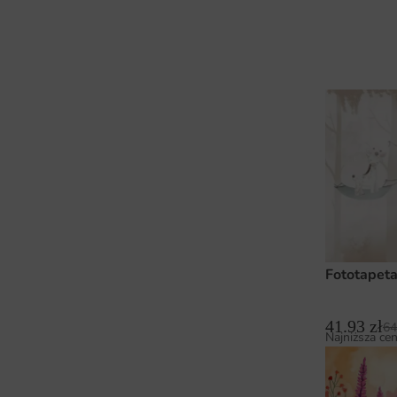
Fototapet
41.93
zł
64
Najniższa cen