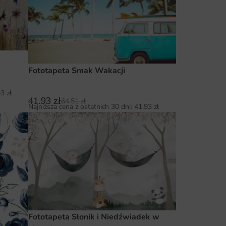
Fototapeta Smak Wakacji
93
zł
41.93
zł
64.51
zł
Najniższa cena z ostatnich 30 dni:
41.93
zł
Fototapeta Słonik i Niedźwiadek w