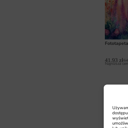
Fototapeta
41.93
zł
64
Najniższa cen
Używamy
dostępu
wyświet
umożliw