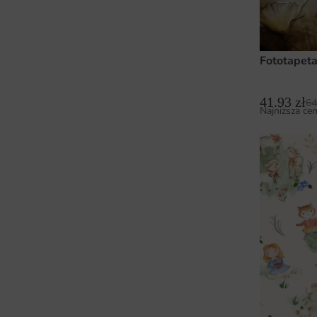
Fototapet
41.93
zł
64
Najniższa cen