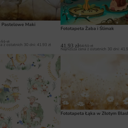
a Pastelowe Maki
Fototapeta Żaba i Ślimak
.51
zł
a z ostatnich 30 dni:
41.93
zł
41.93
zł
64.51
zł
Najniższa cena z ostatnich 30 dni:
41.
Fototapeta Łąka w Złotym Blas