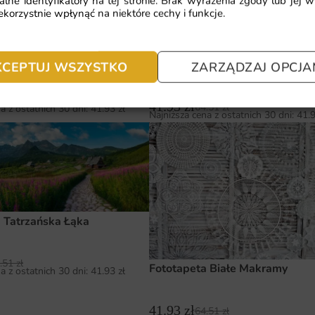
alne identyfikatory na tej stronie. Brak wyrażenia zgody lub jej 
korzystnie wpłynąć na niektóre cechy i funkcje.
a Pomarańczowa Łąka
Fototapeta Kolorowa Łąka
KCEPTUJ WSZYSTKO
ZARZĄDZAJ OPCJA
.51
zł
41.93
zł
64.51
zł
a z ostatnich 30 dni:
41.93
zł
Najniższa cena z ostatnich 30 dni:
41.
 Tatrzańska Łąka
.51
zł
Fototapeta Białe Makramy
a z ostatnich 30 dni:
41.93
zł
41.93
zł
64.51
zł