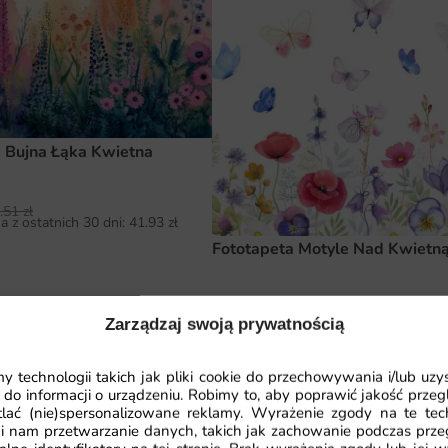
 Bujna Łąka Kwietna
.51
zł
a z ostatnich 30 dni:
41.93
zł
Fototapeta Motyle Nad Kwietn
41.93
zł
64.51
zł
Najniższa cena z ostatnich 30 dni:
41.
Zarządzaj swoją prywatnością
 technologii takich jak pliki cookie do przechowywania i/lub uzy
 do informacji o urządzeniu. Robimy to, aby poprawić jakość przegl
lać (nie)spersonalizowane reklamy. Wyrażenie zgody na te tec
i nam przetwarzanie danych, takich jak zachowanie podczas prze