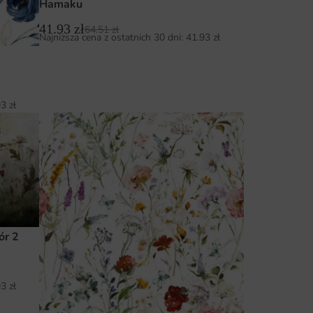
Hamaku
41.93
zł
64.51
zł
Najniższa cena z ostatnich 30 dni:
41.93
zł
93
zł
ór 2
93
zł