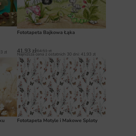
Fototapeta Bajkowa Łąka
41.93
zł
64.51
zł
93
zł
Najniższa cena z ostatnich 30 dni:
41.93
zł
ku
Fototapeta Motyle i Makowe Sploty