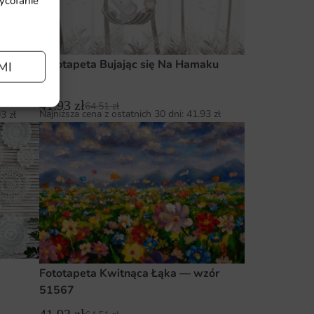
wycofanie
Fototapeta Bujając się Na Hamaku
MI
41.93
zł
64.51
zł
Najniższa cena z ostatnich 30 dni:
41.93
zł
93
zł
Fototapeta Kwitnąca Łąka — wzór
51567