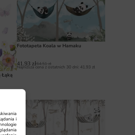
Fototapeta Koala w Hamaku
41.93
zł
64.51
zł
Najniższa cena z ostatnich 30 dni:
41.93
zł
ą Łąką
93
zł
skiwania
ądania i
hnologie
glądania