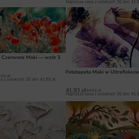
Najniższa cena z ostatnich 30 dni:
41.
a Czerwone Maki — wzór 3
Fototapeta Maki w Ultrafiolecie
.51
zł
a z ostatnich 30 dni:
41.93
zł
41.93
zł
64.51
zł
Najniższa cena z ostatnich 30 dni:
41.