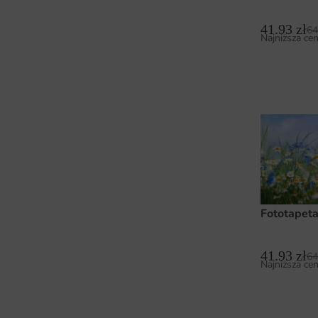
41.93
zł
64
Najniższa cen
Fototapet
41.93
zł
64
Najniższa cen