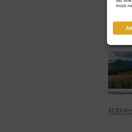
lub unik
może nie
Fototapet
A
41.93
zł
64
Najniższa cen
Fototapeta
41.93
zł
64
Najniższa cen