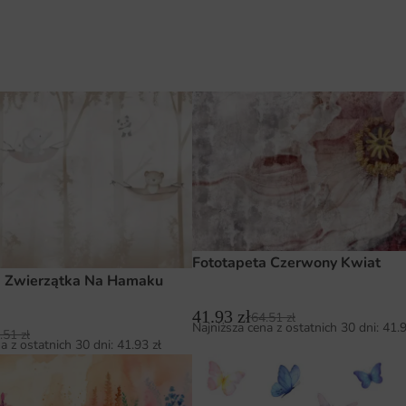
Fototapeta Czerwony Kwiat
a Zwierzątka Na Hamaku
41.93
zł
64.51
zł
Najniższa cena z ostatnich 30 dni:
41.
.51
zł
a z ostatnich 30 dni:
41.93
zł