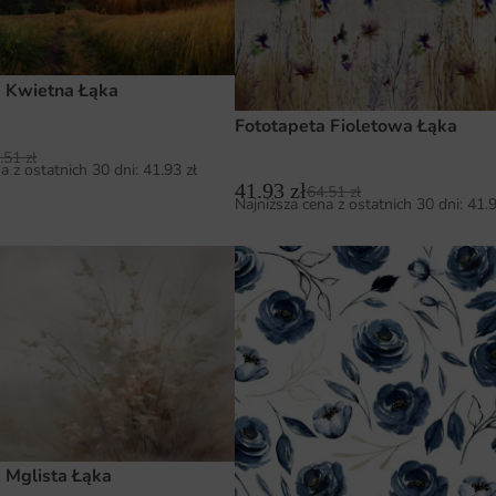
a Kwietna Łąka
Fototapeta Fioletowa Łąka
.51
zł
a z ostatnich 30 dni:
41.93
zł
41.93
zł
64.51
zł
Najniższa cena z ostatnich 30 dni:
41.
 Mglista Łąka