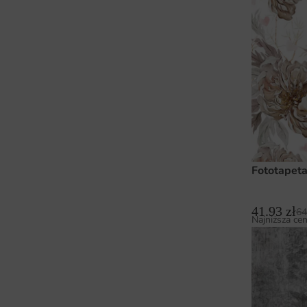
Fototapet
41.93
zł
64
Najniższa cen