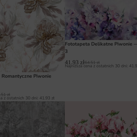
Fototapeta Delikatne Piwonie 
3
41.93
zł
64.51
zł
Najniższa cena z ostatnich 30 dni:
41.
a Romantyczne Piwonie
.51
zł
a z ostatnich 30 dni:
41.93
zł