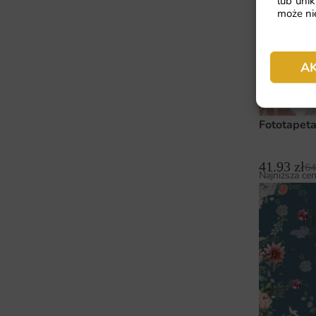
lub unik
może nie
A
Fototapet
41.93
zł
64
Najniższa cen