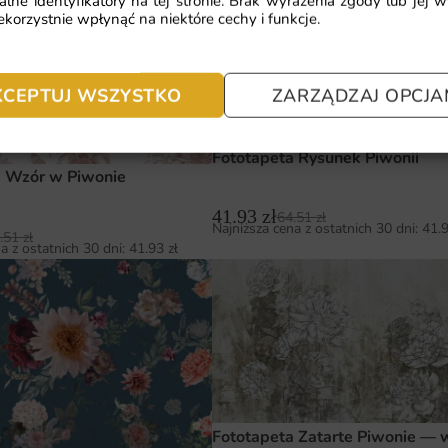
alne identyfikatory na tej stronie. Brak wyrażenia zgody lub jej 
korzystnie wpłynąć na niektóre cechy i funkcje.
KCEPTUJ WSZYSTKO
ZARZĄDZAJ OPCJA
Fototapeta Rysunek Piwonii
a Wzór w Piwonie
41.93
zł
64.51
zł
Najniższa cena z ostatnich 30 dni:
41.
.51
zł
a z ostatnich 30 dni:
41.93
zł
Fototapeta Zatarte Piwonie — 