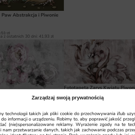
 Paw Abstrakcja i Piwonie
.51
zł
a z ostatnich 30 dni:
41.93
zł
Fototapeta Zarys Kwiatu Piwoni
a Różowe Piwonie Rozmyte
Zarządzaj swoją prywatnością
41.93
zł
64.51
zł
Najniższa cena z ostatnich 30 dni:
41.
.51
zł
 technologii takich jak pliki cookie do przechowywania i/lub uzy
a z ostatnich 30 dni:
41.93
zł
 do informacji o urządzeniu. Robimy to, aby poprawić jakość przegl
lać (nie)spersonalizowane reklamy. Wyrażenie zgody na te tec
i nam przetwarzanie danych, takich jak zachowanie podczas prze