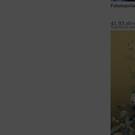
Fototapet
41.93
zł
64
Najniższa cen