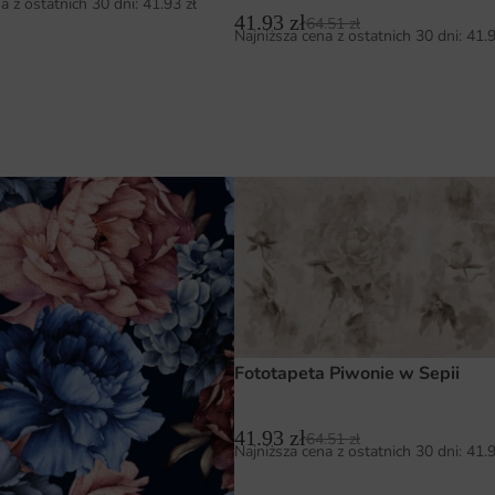
a z ostatnich 30 dni:
41.93
zł
41.93
zł
64.51
zł
Najniższa cena z ostatnich 30 dni:
41.
Fototapeta Piwonie w Sepii
41.93
zł
64.51
zł
Najniższa cena z ostatnich 30 dni:
41.