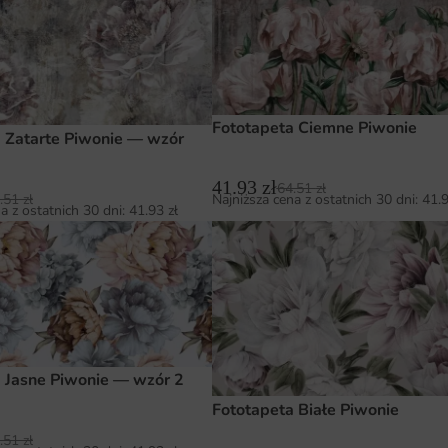
Fototapeta Ciemne Piwonie
 Zatarte Piwonie — wzór
41.93
zł
64.51
zł
.51
zł
Najniższa cena z ostatnich 30 dni:
41.
a z ostatnich 30 dni:
41.93
zł
 Jasne Piwonie — wzór 2
Fototapeta Białe Piwonie
.51
zł