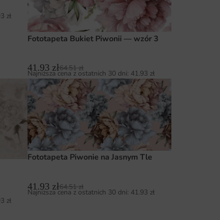
93
zł
Fototapeta Bukiet Piwonii — wzór 3
41.93
zł
64.51
zł
Najniższa cena z ostatnich 30 dni:
41.93
zł
Fototapeta Piwonie na Jasnym Tle
41.93
zł
64.51
zł
Najniższa cena z ostatnich 30 dni:
41.93
zł
93
zł