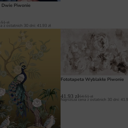
a Dwie Piwonie
.51
zł
a z ostatnich 30 dni:
41.93
zł
Fototapeta Wyblakłe Piwonie
41.93
zł
64.51
zł
Najniższa cena z ostatnich 30 dni:
41.