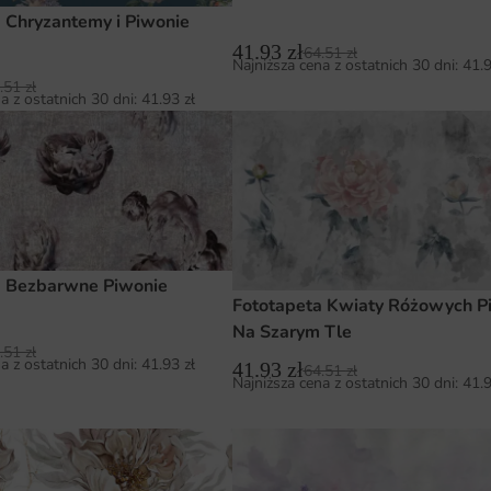
 Chryzantemy i Piwonie
41.93
zł
64.51
zł
Najniższa cena z ostatnich 30 dni:
41.
.51
zł
a z ostatnich 30 dni:
41.93
zł
a Bezbarwne Piwonie
Fototapeta Kwiaty Różowych Pi
Na Szarym Tle
.51
zł
a z ostatnich 30 dni:
41.93
zł
41.93
zł
64.51
zł
Najniższa cena z ostatnich 30 dni:
41.