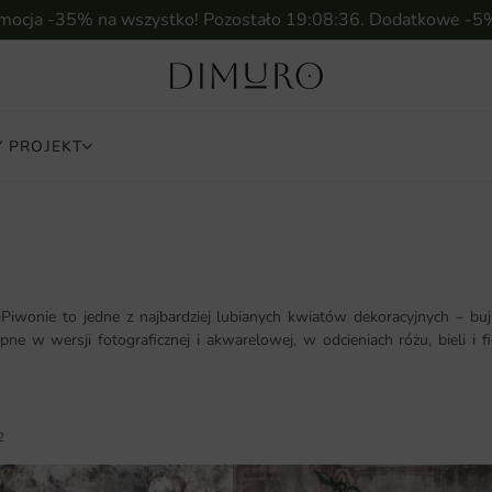
omocja -35% na wszystko! Pozostało
19:08:34
. Dodatkowe -5
 PROJEKT
iPiwonie to jedne z najbardziej lubianych kwiatów dekoracyjnych – buj
tępne w wersji fotograficznej i akwarelowej, w odcieniach różu, bieli
2