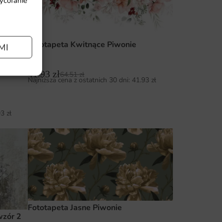
wycofanie
Fototapeta Kwitnące Piwonie
MI
41.93
zł
64.51
zł
Najniższa cena z ostatnich 30 dni:
41.93
zł
93
zł
Fototapeta Jasne Piwonie
wzór 2