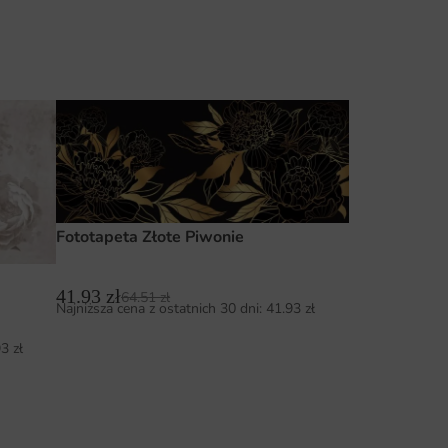
Fototapeta Złote Piwonie
41.93
zł
64.51
zł
Najniższa cena z ostatnich 30 dni:
41.93
zł
93
zł