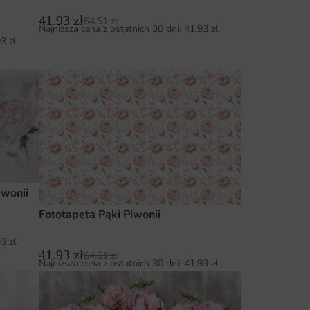
41.93
zł
64.51
zł
Najniższa cena z ostatnich 30 dni:
41.93
zł
93
zł
wonii
Fototapeta Pąki Piwonii
93
zł
41.93
zł
64.51
zł
Najniższa cena z ostatnich 30 dni:
41.93
zł