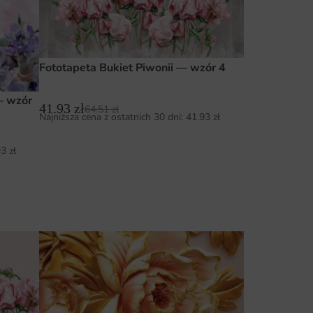
Fototapeta Bukiet Piwonii — wzór 4
— wzór
41.93
zł
64.51
zł
Najniższa cena z ostatnich 30 dni:
41.93
zł
93
zł