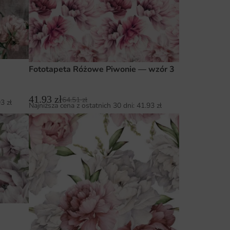
Fototapeta Różowe Piwonie — wzór 3
41.93
zł
64.51
zł
93
zł
Najniższa cena z ostatnich 30 dni:
41.93
zł