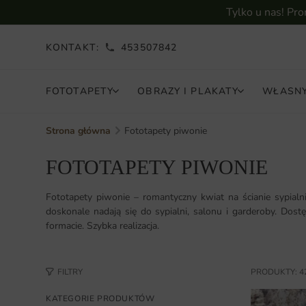
Tylko u nas! Pr
KONTAKT:
453507842
FOTOTAPETY
OBRAZY I PLAKATY
WŁASNY
Strona główna
Fototapety piwonie
FOTOTAPETY PIWONIE
Fototapety piwonie – romantyczny kwiat na ścianie sypialn
doskonale nadają się do sypialni, salonu i garderoby. Dos
formacie. Szybka realizacja.
FILTRY
PRODUKTY: 4
KATEGORIE PRODUKTÓW