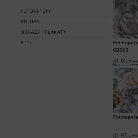
FOTOTAPETY
KOLORY
OBRAZY I PLAKATY
Fototapeta
STYL
68398
41.93
zł
64
Najniższa cen
Fototapeta
41.93
zł
64