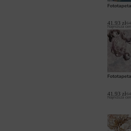
Fototapeta
41.93
zł
64
Najniższa cen
Fototapet
41.93
zł
64
Najniższa cen