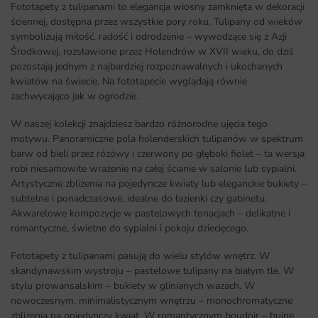
Fototapety z tulipanami to elegancja wiosny zamknięta w dekoracji
ściennej, dostępna przez wszystkie pory roku. Tulipany od wieków
symbolizują miłość, radość i odrodzenie – wywodzące się z Azji
Środkowej, rozsławione przez Holendrów w XVII wieku, do dziś
pozostają jednym z najbardziej rozpoznawalnych i ukochanych
kwiatów na świecie. Na fototapecie wyglądają równie
zachwycająco jak w ogrodzie.
W naszej kolekcji znajdziesz bardzo różnorodne ujęcia tego
motywu. Panoramiczne pola holenderskich tulipanów w spektrum
barw od bieli przez różówy i czerwony po głęboki fiolet – ta wersja
robi niesamowite wrażenie na całej ścianie w salonie lub sypialni.
Artystyczne zbliżenia na pojedyncze kwiaty lub eleganckie bukiety –
subtelne i ponadczasowe, idealne do łazienki czy gabinetu.
Akwarelowe kompozycje w pastelowych tonacjach – delikatne i
romantyczne, świetne do sypialni i pokoju dziecięcego.
Fototapety z tulipanami pasują do wielu stylów wnętrz. W
skandynawskim wystroju – pastelowe tulipany na białym tle. W
stylu prowansalskim – bukiety w glinianych wazach. W
nowoczesnym, minimalistycznym wnętrzu – monochromatyczne
zbliżenia na pojedynczy kwiat. W romantycznym boudoir – bujne