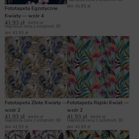
dni:
41.93
zł
Fototapeta Egzotyczne
Kwiaty — wzór 4
41.93
zł
64.51
zł
Najniższa cena z ostatnich 30
dni:
41.93
zł
Fototapeta Złote Kwiaty —
Fototapeta Rajski Kwiat —
wzór 2
wzór 2
41.93
zł
41.93
zł
64.51
zł
64.51
zł
Najniższa cena z ostatnich 30
Najniższa cena z ostatnich 30
dni:
41.93
zł
dni:
41.93
zł