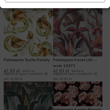
dni:
41.93
zł
Fototapeta Suche Kwiaty
Fototapeta Kwiat Lilii —
wzór 12471
41.93
zł
41.93
zł
64.51
zł
64.51
zł
Najniższa cena z ostatnich 30
Najniższa cena z ostatnich 30
dni:
41.93
zł
dni:
41.93
zł
Fototapeta Kwiaty Piwonii