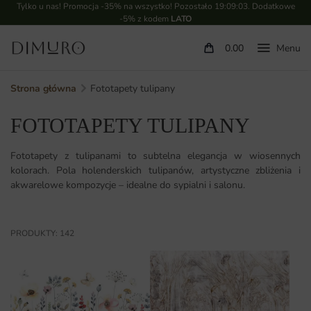
Tylko u nas! Promocja -35% na wszystko! Pozostało
19:09:02
. Dodatkowe
-5% z kodem
LATO
0.00
Strona główna
Fototapety tulipany
FOTOTAPETY TULIPANY
Fototapety z tulipanami to subtelna elegancja w wiosennych
kolorach. Pola holenderskich tulipanów, artystyczne zbliżenia i
akwarelowe kompozycje – idealne do sypialni i salonu.
PRODUKTY: 142