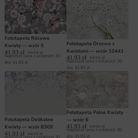
Fototapeta Różowe
Fototapeta Drzewo z
Kwiaty — wzór 5
Kwiatami — wzór 10441
41.93
zł
64.51
zł
Najniższa cena z ostatnich 30
41.93
zł
64.51
zł
Najniższa cena z ostatnich 30
dni:
41.93
zł
dni:
41.93
zł
Fototapeta Polne Kwiaty
Fototapeta Delikatne
— wzór 6
41.93
zł
Kwiaty — wzór 8309
64.51
zł
Najniższa cena z ostatnich 30
41.93
zł
64.51
zł
dni:
41.93
zł
Najniższa cena z ostatnich 30