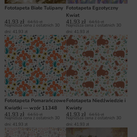
Fototapeta Białe Tulipany
Fototapeta Egzotyczny
Kwiat
41.93
zł
41.93
zł
64.51
zł
64.51
zł
Najniższa cena z ostatnich 30
Najniższa cena z ostatnich 30
dni:
41.93
zł
dni:
41.93
zł
Fototapeta Pomarańczowe
Fototapeta Niedźwiedzie i
Kwiatki — wzór 11348
Kwiaty
41.93
zł
41.93
zł
64.51
zł
64.51
zł
Najniższa cena z ostatnich 30
Najniższa cena z ostatnich 30
dni:
41.93
zł
dni:
41.93
zł