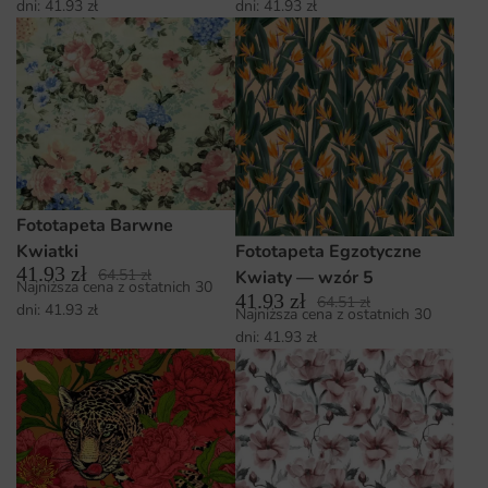
dni:
41.93
zł
dni:
41.93
zł
Fototapeta Barwne
Kwiatki
Fototapeta Egzotyczne
41.93
zł
64.51
zł
Kwiaty — wzór 5
Najniższa cena z ostatnich 30
41.93
zł
64.51
zł
dni:
41.93
zł
Najniższa cena z ostatnich 30
dni:
41.93
zł