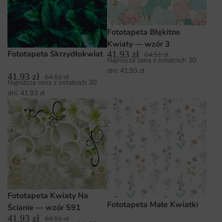
Fototapeta Błękitne
Kwiaty — wzór 3
Fototapeta Skrzydłokwiat
41.93
zł
64.51
zł
Najniższa cena z ostatnich 30
dni:
41.93
zł
41.93
zł
64.51
zł
Najniższa cena z ostatnich 30
dni:
41.93
zł
Fototapeta Kwiaty Na
Fototapeta Małe Kwiatki
Ścianie — wzór 591
41.93
zł
64.51
zł