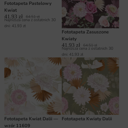
Fototapeta Pastelowy
Kwiat
41.93
zł
64.51
zł
Najniższa cena z ostatnich 30
dni:
41.93
zł
Fototapeta Zasuszone
Kwiaty
41.93
zł
64.51
zł
Najniższa cena z ostatnich 30
dni:
41.93
zł
Fototapeta Kwiat Dalii —
Fototapeta Kwiaty Dalii
wzór 11609