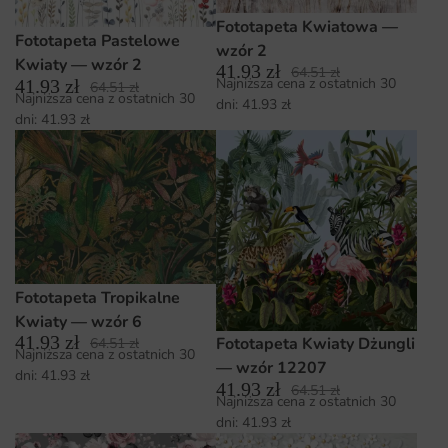
Fototapeta Kwiatowa —
Fototapeta Pastelowe
wzór 2
Kwiaty — wzór 2
41.93
zł
64.51
zł
Najniższa cena z ostatnich 30
41.93
zł
64.51
zł
Najniższa cena z ostatnich 30
dni:
41.93
zł
dni:
41.93
zł
Fototapeta Tropikalne
Kwiaty — wzór 6
41.93
zł
Fototapeta Kwiaty Dżungli
64.51
zł
Najniższa cena z ostatnich 30
— wzór 12207
dni:
41.93
zł
41.93
zł
64.51
zł
Najniższa cena z ostatnich 30
dni:
41.93
zł