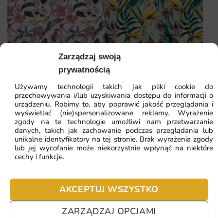
Zarządzaj swoją
prywatnością
Używamy technologii takich jak pliki cookie do
Fototapeta Tropikalne
Fototapeta Rajski Kwiat —
przechowywania i/lub uzyskiwania dostępu do informacji o
Kwiaty — wzór 2
wzór 12764
urządzeniu. Robimy to, aby poprawić jakość przeglądania i
41.93
zł
41.93
zł
wyświetlać (nie)spersonalizowane reklamy. Wyrażenie
64.51
zł
64.51
zł
Najniższa cena z ostatnich 30
Najniższa cena z ostatnich 30
zgody na te technologie umożliwi nam przetwarzanie
dni:
41.93
zł
dni:
41.93
zł
danych, takich jak zachowanie podczas przeglądania lub
unikalne identyfikatory na tej stronie. Brak wyrażenia zgody
lub jej wycofanie może niekorzystnie wpłynąć na niektóre
cechy i funkcje.
Fototapeta Postarzane
AKCEPTUJ WSZYSTKO
Fototapeta Graficzne
Kwiaty
Kwiaty
41.93
zł
64.51
zł
Najniższa cena z ostatnich 30
41.93
zł
ZARZĄDZAJ OPCJAMI
64.51
zł
Najniższa cena z ostatnich 30
dni:
41.93
zł