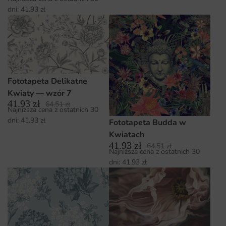
dni:
41.93
zł
Fototapeta Delikatne
Kwiaty — wzór 7
41.93
zł
64.51
zł
Najniższa cena z ostatnich 30
dni:
41.93
zł
Fototapeta Budda w
Kwiatach
41.93
zł
64.51
zł
Najniższa cena z ostatnich 30
dni:
41.93
zł