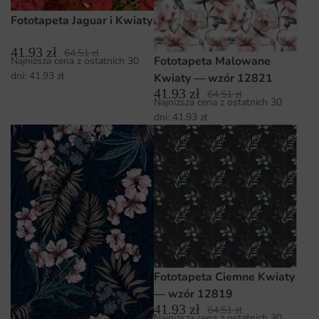
Fototapeta Jaguar i Kwiaty
41.93
zł
64.51
zł
Fototapeta Malowane
Najniższa cena z ostatnich 30
dni:
41.93
zł
Kwiaty — wzór 12821
41.93
zł
64.51
zł
Najniższa cena z ostatnich 30
dni:
41.93
zł
Fototapeta Ciemne Kwiaty
— wzór 12819
41.93
zł
64.51
zł
Najniższa cena z ostatnich 30