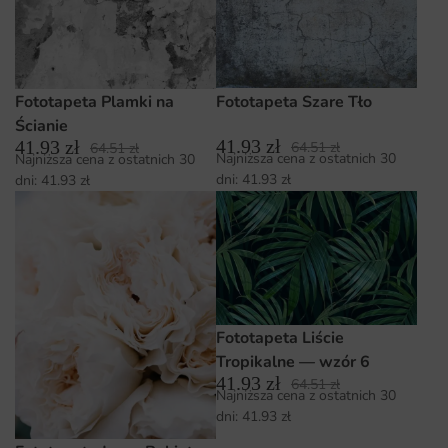
Fototapeta Szare Tło
Fototapeta Plamki na
Ścianie
41.93
zł
41.93
zł
64.51
zł
64.51
zł
Najniższa cena z ostatnich 30
Najniższa cena z ostatnich 30
dni:
41.93
zł
dni:
41.93
zł
Fototapeta Liście
Tropikalne — wzór 6
41.93
zł
64.51
zł
Najniższa cena z ostatnich 30
dni:
41.93
zł