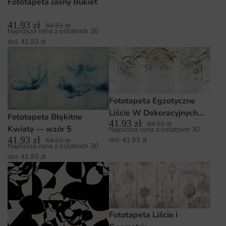
Fototapeta Jasny Bukiet
41.93
zł
64.51
zł
Najniższa cena z ostatnich 30
dni:
41.93
zł
Fototapeta Egzotyczne
Liście W Dekoracyjnych
Fototapeta Błękitne
41.93
zł
64.51
zł
Łukach
Kwiaty — wzór 5
Najniższa cena z ostatnich 30
41.93
zł
dni:
41.93
zł
64.51
zł
Najniższa cena z ostatnich 30
dni:
41.93
zł
Fototapeta Liście i