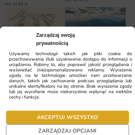
dni:
41.93
zł
Zarządzaj swoją
prywatnością
Fototapety Balony w Sepii
Fototapeta Zielone
Używamy technologii takich jak pliki cookie do
Wzgórza
przechowywania i/lub uzyskiwania dostępu do informacji o
34.30
zł
52.77
zł
urządzeniu. Robimy to, aby poprawić jakość przeglądania i
41.93
zł
64.51
zł
Najniższa cena z ostatnich 30
Najniższa cena z ostatnich 30
wyświetlać (nie)spersonalizowane reklamy. Wyrażenie
dni:
34.30
zł
zgody na te technologie umożliwi nam przetwarzanie
dni:
41.93
zł
danych, takich jak zachowanie podczas przeglądania lub
unikalne identyfikatory na tej stronie. Brak wyrażenia zgody
lub jej wycofanie może niekorzystnie wpłynąć na niektóre
cechy i funkcje.
Fototapeta Kuchenne
Fototapeta Jednorożce Na
Przyprawy
Łące
41.93
zł
64.51
zł
AKCEPTUJ WSZYSTKO
41.93
zł
64.51
zł
Najniższa cena z ostatnich 30
Najniższa cena z ostatnich 30
dni:
41.93
zł
dni:
41.93
zł
ZARZĄDZAJ OPCJAMI