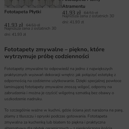
Atramentu
Fototapeta Płytki
41.93
zł
64.51
zł
Najniższa cena z ostatnich 30
dni:
41.93
zł
41.93
zł
64.51
zł
Najniższa cena z ostatnich 30
dni:
41.93
zł
Fototapety zmywalne – piękno, które
wytrzymuje próbę codzienności
Fototapety zmywalne to odpowiedź na jedno z największych
praktycznych wyzwań dekoracji wnętrz: jak połączyć estetykę z
odpornością na codzienne użytkowanie. Dzięki specjalnej powłoce
laminującej fototapety zmywalne znoszą wilgoć, odporny na
zabrudzenia i można je czyścić wilgotną szmatką bez obawy o
uszkodzenie nadruku.
To szczególnie ważne w kuchni, gdzie ściana jest narażona na parę,
plamy z tłuszczu i opryski podczas gotowania. Fototapeta
zmywalna za kuchenką lub blatem to piękna i praktyczna
alternatywa dla płytek ceramicznych – z nieskończoną ilością