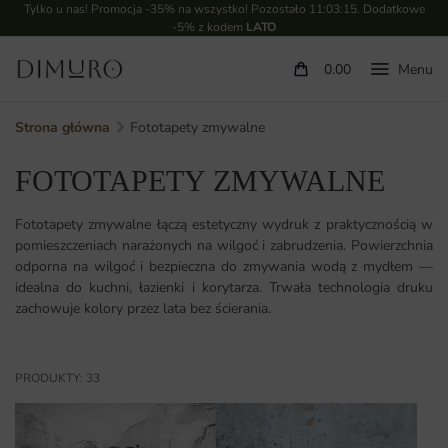
Tylko u nas! Promocja -35% na wszystko! Pozostało
11:03:14
. Dodatkowe
-5% z kodem
LATO
0.00
Strona główna
Fototapety zmywalne
FOTOTAPETY ZMYWALNE
Fototapety zmywalne łączą estetyczny wydruk z praktycznością w
pomieszczeniach narażonych na wilgoć i zabrudzenia. Powierzchnia
odporna na wilgoć i bezpieczna do zmywania wodą z mydłem —
idealna do kuchni, łazienki i korytarza. Trwała technologia druku
zachowuje kolory przez lata bez ścierania.
PRODUKTY: 33