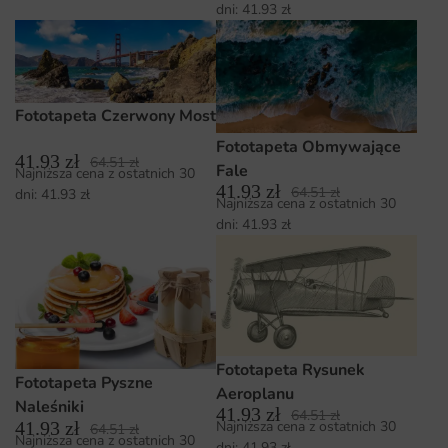
dni:
41.93
zł
Fototapeta Czerwony Most
Fototapeta Obmywające
41.93
zł
64.51
zł
Fale
Najniższa cena z ostatnich 30
41.93
zł
64.51
zł
dni:
41.93
zł
Najniższa cena z ostatnich 30
dni:
41.93
zł
Fototapeta Rysunek
Fototapeta Pyszne
Aeroplanu
Naleśniki
41.93
zł
64.51
zł
41.93
zł
Najniższa cena z ostatnich 30
64.51
zł
Najniższa cena z ostatnich 30
dni:
41.93
zł