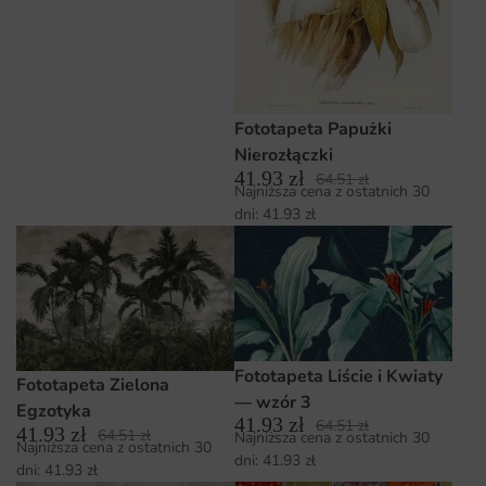
Fototapeta Papużki
Nierozłączki
41.93
zł
64.51
zł
Najniższa cena z ostatnich 30
dni:
41.93
zł
Fototapeta Liście i Kwiaty
Fototapeta Zielona
— wzór 3
Egzotyka
41.93
zł
64.51
zł
41.93
zł
64.51
zł
Najniższa cena z ostatnich 30
Najniższa cena z ostatnich 30
dni:
41.93
zł
dni:
41.93
zł