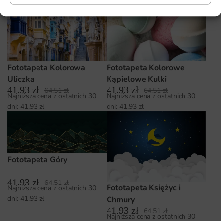
Fototapeta Kolorowa
Fototapeta Kolorowe
Uliczka
Kąpielowe Kulki
41.93
zł
41.93
zł
64.51
zł
64.51
zł
Najniższa cena z ostatnich 30
Najniższa cena z ostatnich 30
dni:
41.93
zł
dni:
41.93
zł
Fototapeta Góry
41.93
zł
64.51
zł
Fototapeta Księżyc i
Najniższa cena z ostatnich 30
dni:
41.93
zł
Chmury
41.93
zł
64.51
zł
Najniższa cena z ostatnich 30