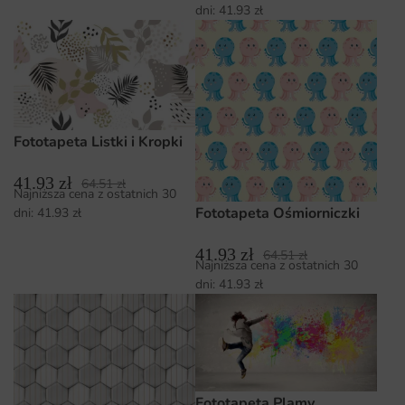
dni:
41.93
zł
Fototapeta Listki i Kropki
41.93
zł
64.51
zł
Najniższa cena z ostatnich 30
Fototapeta Ośmiorniczki
dni:
41.93
zł
41.93
zł
64.51
zł
Najniższa cena z ostatnich 30
dni:
41.93
zł
Fototapeta Plamy