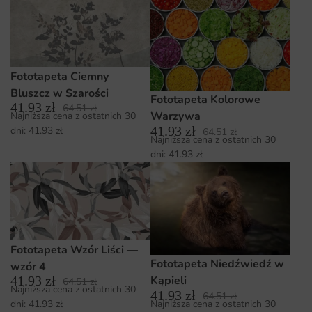
Fototapeta Ciemny
Bluszcz w Szarości
Fototapeta Kolorowe
41.93
zł
64.51
zł
Warzywa
Najniższa cena z ostatnich 30
41.93
zł
dni:
41.93
zł
64.51
zł
Najniższa cena z ostatnich 30
dni:
41.93
zł
Fototapeta Wzór Liści —
Fototapeta Niedźwiedź w
wzór 4
41.93
zł
Kąpieli
64.51
zł
Najniższa cena z ostatnich 30
41.93
zł
64.51
zł
Najniższa cena z ostatnich 30
dni:
41.93
zł