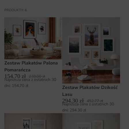
PRODUKTY: 6
Zestaw Plakatów Palona
Pomarańcza
154.70
zł
238.00
zł
Najniższa cena z ostatnich 30
dni:
154.70
zł
Zestaw Plakatów Dzikość
Lasu
294.30
zł
452.77
zł
Najniższa cena z ostatnich 30
dni:
294.30
zł