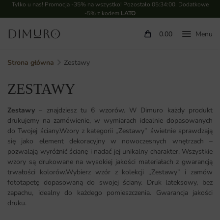
Tylko u nas! Promocja -35% na wszystko! Pozostało
05:34:00
. Dodatkowe
-5% z kodem
LATO
0.00
Strona główna
Zestawy
ZESTAWY
Zestawy
– znajdziesz tu 6 wzorów. W Dimuro każdy produkt
drukujemy na zamówienie, w wymiarach idealnie dopasowanych
do Twojej ściany.Wzory z kategorii „Zestawy” świetnie sprawdzają
się jako element dekoracyjny w nowoczesnych wnętrzach –
pozwalają wyróżnić ścianę i nadać jej unikalny charakter. Wszystkie
wzory są drukowane na wysokiej jakości materiałach z gwarancją
trwałości kolorów.Wybierz wzór z kolekcji „Zestawy” i zamów
fototapetę dopasowaną do swojej ściany. Druk lateksowy, bez
zapachu, idealny do każdego pomieszczenia. Gwarancja jakości
druku.