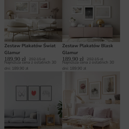
Zestaw Plakatów Świat
Zestaw Plakatów Blask
Glamur
Glamur
189.90
zł
189.90
zł
292.15
zł
292.15
zł
Najniższa cena z ostatnich 30
Najniższa cena z ostatnich 30
dni:
189.90
zł
dni:
189.90
zł