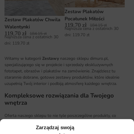
Zestaw Plakatów
Pocałunek Miłości
Zestaw Plakatów Chwila
119.70
zł
184.15
zł
Walentynki
Najniższa cena z ostatnich 30
119.70
zł
184.15
zł
dni:
119.70
zł
Najniższa cena z ostatnich 30
dni:
119.70
zł
Witamy w kategorii
Zestawy
naszego sklepu dimuro.pl,
specjalizującego się w projekcie i sprzedaży ekskluzywnych
fototapet, obrazów i plakatów na zamówienie. Znajdziesz tu
starannie dobrane, gotowe zestawy produktów, które idealnie
uzupełnią Twój interior i podbiją atmosferę każdego wnętrza.
Kompleksowe rozwiązania dla Twojego
wnętrza
Oferta naszego sklepu to nie tyle poszczególne produkty, co
kompleksowe rozwiązania
. W tej kategorii przygotowaliśmy dla
Zarządzaj swoją
Ciebie zestawy, które łączą fototapety, obrazy i plakaty w spójne