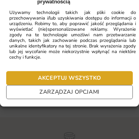
kompozycje. To idealne rozwiązanie dla osób, które cenią sobie
prywatnością
harmonię i chcą, aby ich przestrzeń była doskonale skoordynowana
Używamy technologii takich jak pliki cookie do
pod względem kolorystyki i stylu.
przechowywania i/lub uzyskiwania dostępu do informacji o
urządzeniu. Robimy to, aby poprawić jakość przeglądania i
Wysoka jakość i nieskończona personalizacja
wyświetlać (nie)spersonalizowane reklamy. Wyrażenie
zgody na te technologie umożliwi nam przetwarzanie
Znajdujące się w tej kategorii zestawy charakteryzują się niezwykle
danych, takich jak zachowanie podczas przeglądania lub
unikalne identyfikatory na tej stronie. Brak wyrażenia zgody
wysoką jakością. Wykorzystujemy najnowocześniejsze technologie
lub jej wycofanie może niekorzystnie wpłynąć na niektóre
druku i najwyższej jakości materiały, dzięki czemu nasi klienci
cechy i funkcje.
otrzymują produkty o nieskazitelnej jakości, idealnie
odwzorowujące kolory i detale. Co więcej, każdy zestaw można
dostosować do swoich potrzeb, wybierając odpowiednie wymiary i
AKCEPTUJ WSZYSTKO
rodzaj tapety.
Odwiedź naszą kategorię Zestawy, by przekonać się, jak łatwo i
ZARZĄDZAJ OPCJAMI
przyjemnie może być urządzanie wnętrza!