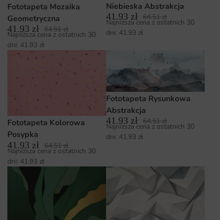
Niebieska Abstrakcja
Fototapeta Mozaika
41.93
zł
64.51
zł
Geometryczna
Najniższa cena z ostatnich 30
41.93
zł
64.51
zł
dni:
41.93
zł
Najniższa cena z ostatnich 30
dni:
41.93
zł
Fototapeta Rysunkowa
Abstrakcja
41.93
zł
64.51
zł
Fototapeta Kolorowa
Najniższa cena z ostatnich 30
Posypka
dni:
41.93
zł
41.93
zł
64.51
zł
Najniższa cena z ostatnich 30
dni:
41.93
zł