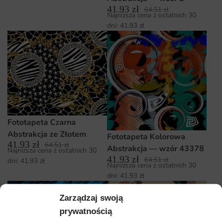
41.93
zł
64.51
zł
Najniższa cena z ostatnich 30
dni:
41.93
zł
Fototapeta Czarna
Abstrakcja ze Złotem
Fototapeta Kolorowa
41.93
zł
64.51
zł
Abstrakcja — wzór 43378
Najniższa cena z ostatnich 30
41.93
zł
64.51
zł
dni:
41.93
zł
Najniższa cena z ostatnich 30
dni:
41.93
zł
Zarządzaj swoją
prywatnością