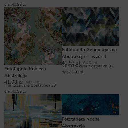
dni:
41.93
zł
Fototapeta Geometryczna
Abstrakcja — wzór 4
41.93
zł
64.51
zł
Najniższa cena z ostatnich 30
Fototapeta Kobieca
dni:
41.93
zł
Abstrakcja
41.93
zł
64.51
zł
Najniższa cena z ostatnich 30
dni:
41.93
zł
Fototapeta Nocna
Abstrakcja