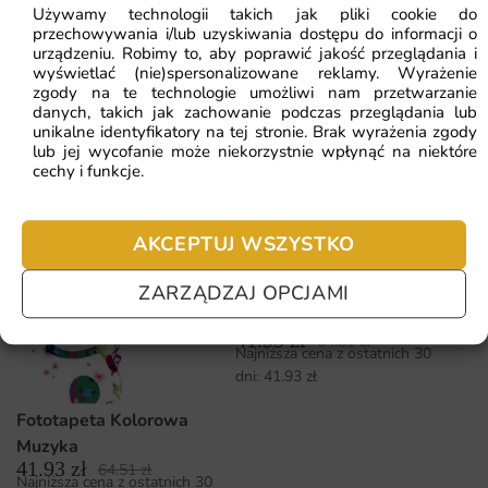
Używamy technologii takich jak pliki cookie do
Fototapeta Kwiatowa
przechowywania i/lub uzyskiwania dostępu do informacji o
Abstrakcja
urządzeniu. Robimy to, aby poprawić jakość przeglądania i
41.93
zł
64.51
zł
wyświetlać (nie)spersonalizowane reklamy. Wyrażenie
Najniższa cena z ostatnich 30
Fototapeta Niebieska
zgody na te technologie umożliwi nam przetwarzanie
dni:
41.93
zł
danych, takich jak zachowanie podczas przeglądania lub
Abstrakcja
unikalne identyfikatory na tej stronie. Brak wyrażenia zgody
41.93
zł
64.51
zł
Najniższa cena z ostatnich 30
lub jej wycofanie może niekorzystnie wpłynąć na niektóre
cechy i funkcje.
dni:
41.93
zł
AKCEPTUJ WSZYSTKO
Fototapeta Kwiatowo
ZARZĄDZAJ OPCJAMI
Złota Abstrakcja
41.93
zł
64.51
zł
Najniższa cena z ostatnich 30
dni:
41.93
zł
Fototapeta Kolorowa
Muzyka
41.93
zł
64.51
zł
Najniższa cena z ostatnich 30