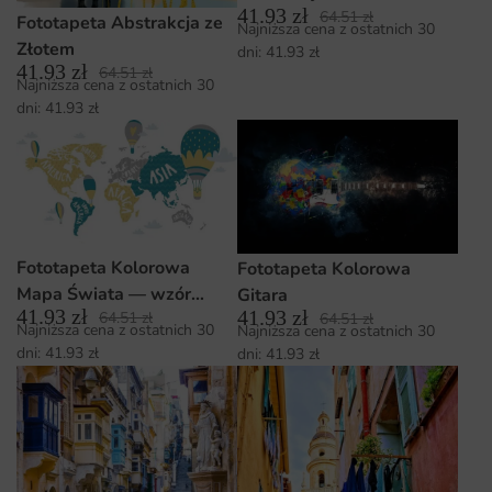
41.93
zł
64.51
zł
Fototapeta Abstrakcja ze
Najniższa cena z ostatnich 30
Złotem
dni:
41.93
zł
41.93
zł
64.51
zł
Najniższa cena z ostatnich 30
dni:
41.93
zł
Fototapeta Kolorowa
Fototapeta Kolorowa
Mapa Świata — wzór
Gitara
41.93
zł
41.93
zł
64.51
zł
39160
64.51
zł
Najniższa cena z ostatnich 30
Najniższa cena z ostatnich 30
dni:
41.93
zł
dni:
41.93
zł