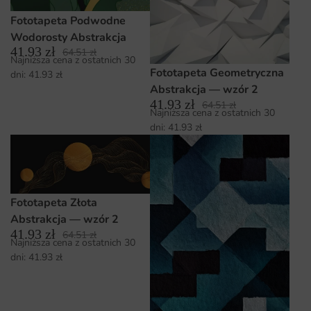
Fototapeta Podwodne
Wodorosty Abstrakcja
41.93
zł
64.51
zł
Najniższa cena z ostatnich 30
Fototapeta Geometryczna
dni:
41.93
zł
Abstrakcja — wzór 2
41.93
zł
64.51
zł
Najniższa cena z ostatnich 30
dni:
41.93
zł
Fototapeta Złota
Abstrakcja — wzór 2
41.93
zł
64.51
zł
Najniższa cena z ostatnich 30
dni:
41.93
zł