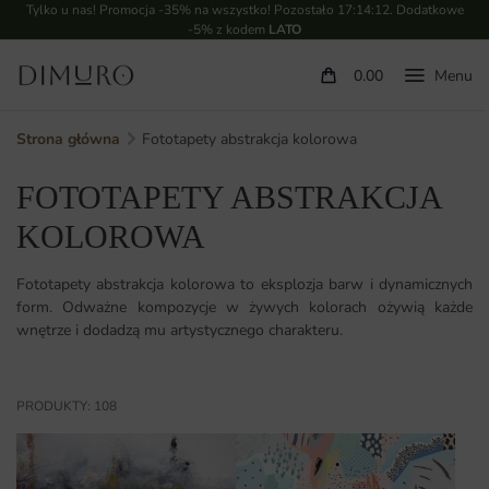
Tylko u nas! Promocja -35% na wszystko! Pozostało
17:14:10
. Dodatkowe
-5% z kodem
LATO
0.00
Strona główna
Fototapety abstrakcja kolorowa
FOTOTAPETY ABSTRAKCJA
KOLOROWA
Fototapety abstrakcja kolorowa to eksplozja barw i dynamicznych
form. Odważne kompozycje w żywych kolorach ożywią każde
wnętrze i dodadzą mu artystycznego charakteru.
PRODUKTY: 108