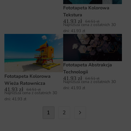
Fototapeta Kolorowa
Tekstura
41.93
zł
64.51
zł
Najniższa cena z ostatnich 30
dni:
41.93
zł
Fototapeta Abstrakcja
Technologii
Fototapeta Kolorowa
41.93
zł
64.51
zł
Najniższa cena z ostatnich 30
Wieża Ratownicza
dni:
41.93
zł
41.93
zł
64.51
zł
Najniższa cena z ostatnich 30
dni:
41.93
zł
1
2