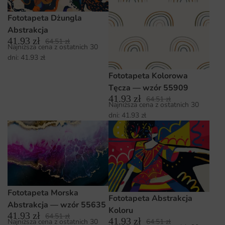
Fototapeta Dżungla
Abstrakcja
41.93
zł
64.51
zł
Najniższa cena z ostatnich 30
dni:
41.93
zł
Fototapeta Kolorowa
Tęcza — wzór 55909
41.93
zł
64.51
zł
Najniższa cena z ostatnich 30
dni:
41.93
zł
Fototapeta Morska
Fototapeta Abstrakcja
Abstrakcja — wzór 55635
Koloru
41.93
zł
64.51
zł
41.93
zł
Najniższa cena z ostatnich 30
64.51
zł