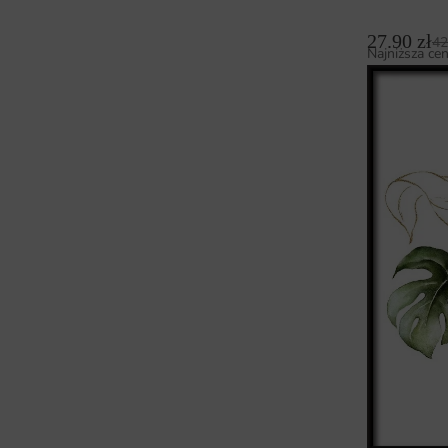
27.90
zł
42
Najniższa cen