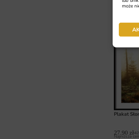
lub unik
może nie
A
Plakat Sło
27.90
zł
42
Najniższa cen