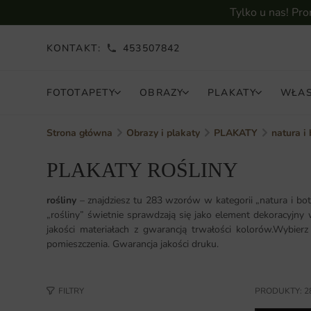
Tylko u nas! Pr
KONTAKT:
453507842
FOTOTAPETY
OBRAZY
PLAKATY
WŁAS
Strona główna
Obrazy i plakaty
PLAKATY
natura i
PLAKATY ROŚLINY
rośliny
– znajdziesz tu 283 wzorów w kategorii „natura i b
„rośliny” świetnie sprawdzają się jako element dekoracyjn
jakości materiałach z gwarancją trwałości kolorów.Wybier
pomieszczenia. Gwarancja jakości druku.
FILTRY
PRODUKTY: 2