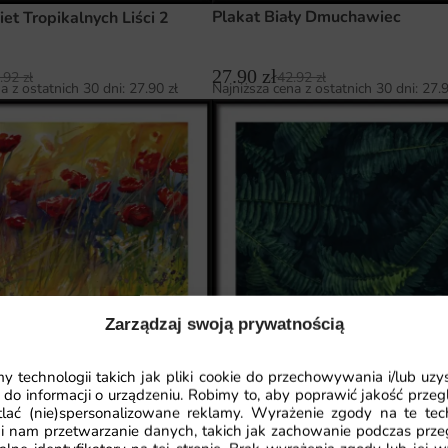
Plakat Biały Dmuchawiec
et Tropikalnych Liści 2
27.90
zł
42.92
zł
.92
zł
Najniższa cena z ostatnich 30 dni:
27.
a z ostatnich 30 dni:
27.90
zł
Zarządzaj swoją prywatnością
i i Chabry
Plakat Liście Paproci
 technologii takich jak pliki cookie do przechowywania i/lub uzy
27.90
zł
.92
zł
42.92
zł
 do informacji o urządzeniu. Robimy to, aby poprawić jakość przegl
a z ostatnich 30 dni:
27.90
zł
Najniższa cena z ostatnich 30 dni:
27.
lać (nie)spersonalizowane reklamy. Wyrażenie zgody na te tec
i nam przetwarzanie danych, takich jak zachowanie podczas prze