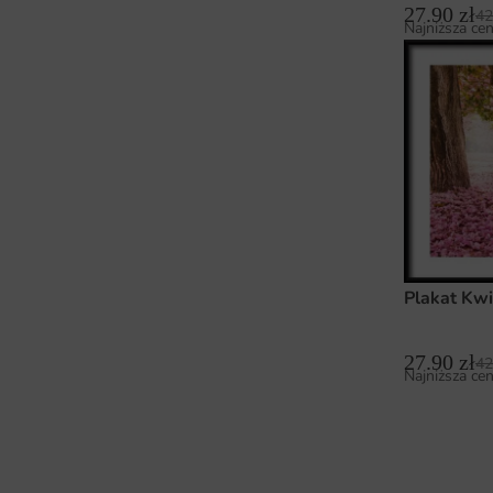
27.90
zł
42
Najniższa cen
Plakat Kw
27.90
zł
42
Najniższa cen