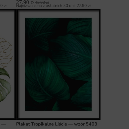
27.90
zł
42.92
zł
90
zł
Najniższa cena z ostatnich 30 dni:
27.90
zł
i —
Plakat Tropikalne Liście — wzór 5403