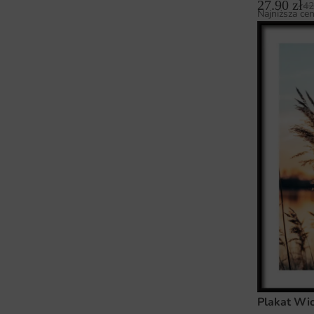
27.90
zł
42
Najniższa cen
Plakat Wi