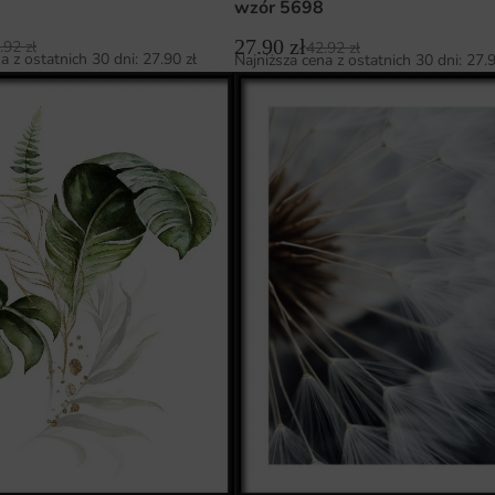
wzór 5698
27.90
zł
.92
zł
42.92
zł
a z ostatnich 30 dni:
27.90
zł
Najniższa cena z ostatnich 30 dni:
27.