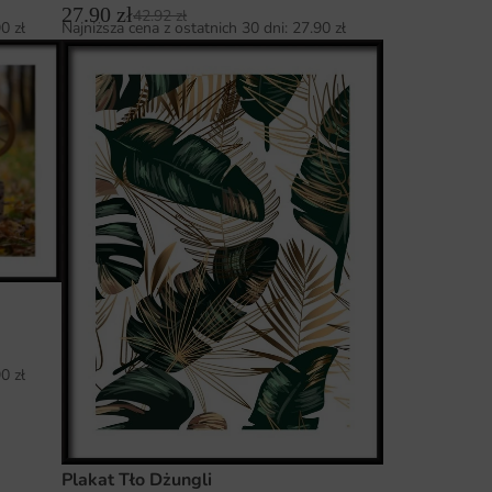
27.90
zł
42.92
zł
90
zł
Najniższa cena z ostatnich 30 dni:
27.90
zł
90
zł
Plakat Tło Dżungli