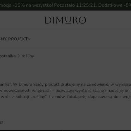
omocja -35% na wszystko! Pozostało
11:25:20
. Dodatkowe -5
NY PROJEKT
 botanika
rośliny
otanika”. W Dimuro każdy produkt drukujemy na zamówienie, w wymiarac
y w nowoczesnych wnętrzach – pozwalają wyróżnić ścianę i nadać jej un
z wzór z kolekcji „rośliny” i zamów fototapetę dopasowaną do swoje
83