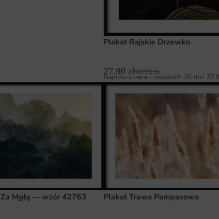
Plakat Rajskie Drzewko
27.90
zł
42.92
zł
Najniższa cena z ostatnich 30 dni:
27.
s Za Mgłą — wzór 42763
Plakat Trawa Pampasowa