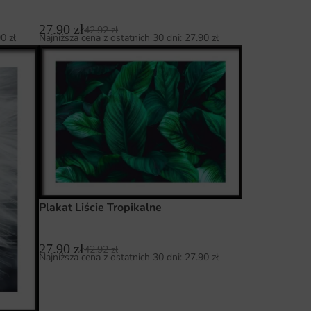
27.90
zł
42.92
zł
90
zł
Najniższa cena z ostatnich 30 dni:
27.90
zł
Plakat Liście Tropikalne
27.90
zł
42.92
zł
Najniższa cena z ostatnich 30 dni:
27.90
zł