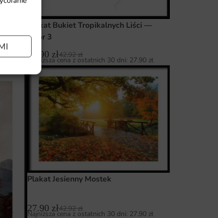
wycofanie
Plakat Bukiet Tropikalnych Liści —
wzór 3
MI
27.90
zł
42.92
zł
Najniższa cena z ostatnich 30 dni:
27.90
zł
Plakat Jesienny Mostek
27.90
zł
42.92
zł
Najniższa cena z ostatnich 30 dni:
27.90
zł