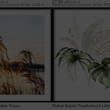
27.90
zł
.92
zł
42.92
zł
a z ostatnich 30 dni:
27.90
zł
Najniższa cena z ostatnich 30 dni:
27.
otkie Trawy
Plakat Bukiet Tropikalnych Liśc