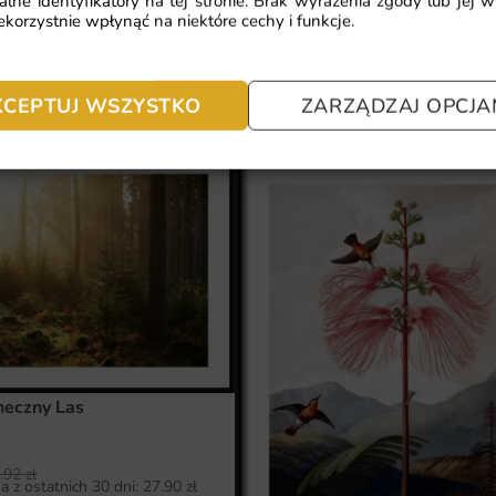
alne identyfikatory na tej stronie. Brak wyrażenia zgody lub jej 
korzystnie wpłynąć na niektóre cechy i funkcje.
KCEPTUJ WSZYSTKO
ZARZĄDZAJ OPCJA
neczny Las
.92
zł
a z ostatnich 30 dni:
27.90
zł