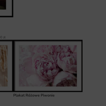
90
zł
Plakat Różowe Piwonie