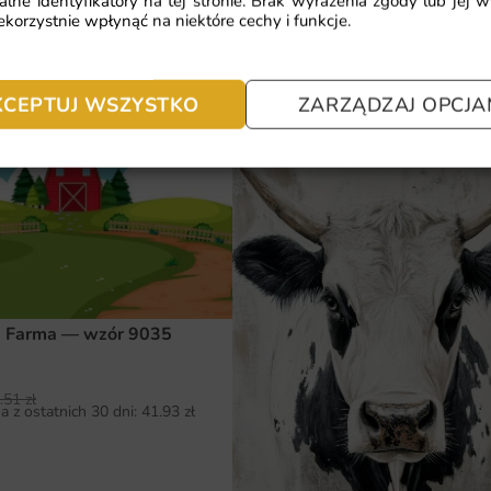
alne identyfikatory na tej stronie. Brak wyrażenia zgody lub jej 
 Czerwony Traktor
korzystnie wpłynąć na niektóre cechy i funkcje.
41.93
zł
64.51
zł
Najniższa cena z ostatnich 30 dni:
41.
.51
zł
a z ostatnich 30 dni:
41.93
zł
KCEPTUJ WSZYSTKO
ZARZĄDZAJ OPCJA
a Farma — wzór 9035
.51
zł
a z ostatnich 30 dni:
41.93
zł