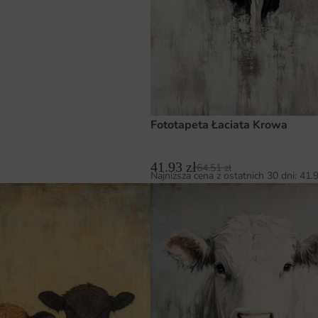
Fototapeta Łaciata Krowa
41.93
zł
64.51
zł
Najniższa cena z ostatnich 30 dni:
41.