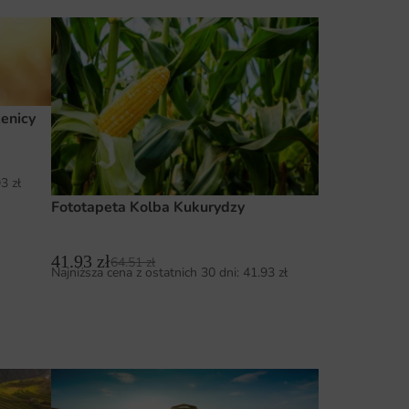
enicy
93
zł
Fototapeta Kolba Kukurydzy
41.93
zł
64.51
zł
Najniższa cena z ostatnich 30 dni:
41.93
zł