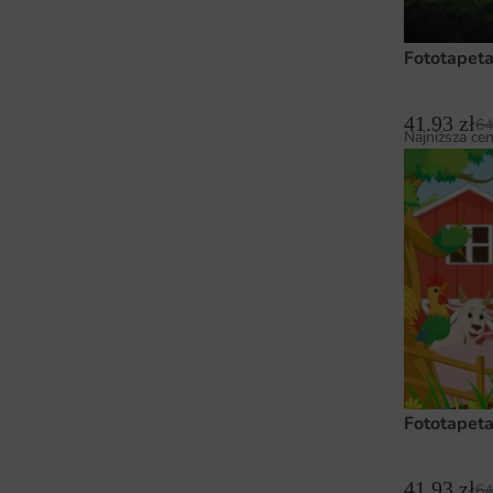
Fototapeta
41.93
zł
64
Najniższa cen
Fototapet
41.93
zł
64