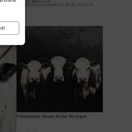
wycofanie
41.93
zł
64.51
zł
Najniższa cena z ostatnich 30 dni:
41.93
zł
93
zł
MI
Fototapeta Stado Krów Na Łące