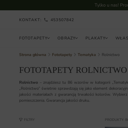
Tylko u nas! Pr
KONTAKT:
453507842
FOTOTAPETY
OBRAZY
PLAKATY
WŁAS
Strona główna
Fototapety
Tematyka
Rolnictwo
FOTOTAPETY ROLNICTWO
Rolnictwo
– znajdziesz tu 86 wzorów w kategorii „Tematy
„Rolnictwo” świetnie sprawdzają się jako element dekoracyj
jakości materiałach z gwarancją trwałości kolorów. Wybier
pomieszczenia. Gwarancja jakości druku.
FILTRY
PRODUKTY: 8