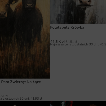
Fototapeta Krówka
41.93
zł
64.51
zł
Najniższa cena z ostatnich 30 dni:
41.
 Para Zwierząt Na Łące
.51
zł
a z ostatnich 30 dni:
41.93
zł