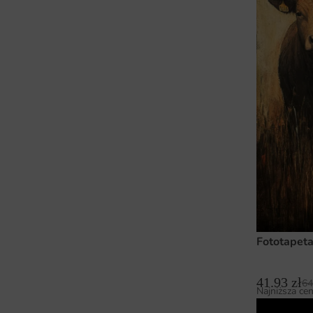
Fototapeta
41.93
zł
64
Najniższa cen