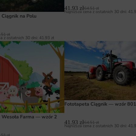
41.93
zł
64.51
zł
Najniższa cena z ostatnich 30 dni:
41.
 Ciągnik na Polu
.51
zł
a z ostatnich 30 dni:
41.93
zł
Fototapeta Ciągnik — wzór 80
a Wesoła Farma — wzór 2
41.93
zł
64.51
zł
Najniższa cena z ostatnich 30 dni:
41.
.51
zł