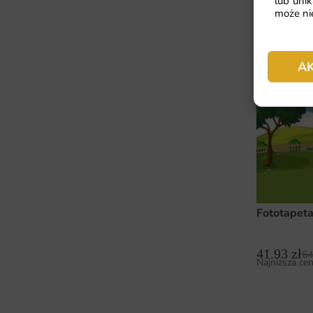
lub unik
Fototapeta
może nie
41.93
zł
64
Najniższa cen
A
Fototapet
41.93
zł
64
Najniższa cen