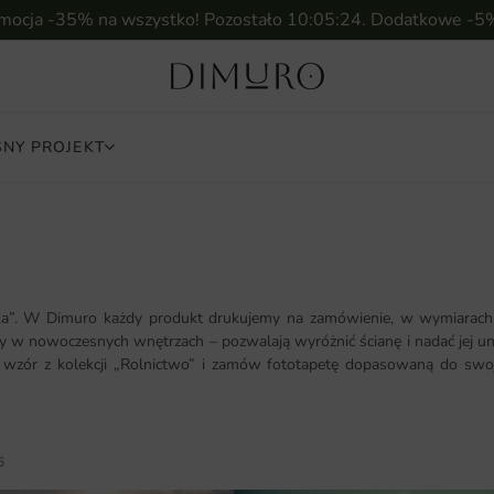
omocja -35% na wszystko! Pozostało
10:05:22
. Dodatkowe -5
NY PROJEKT
ka”. W Dimuro każdy produkt drukujemy na zamówienie, w wymiarach i
ny w nowoczesnych wnętrzach – pozwalają wyróżnić ścianę i nadać jej u
z wzór z kolekcji „Rolnictwo” i zamów fototapetę dopasowaną do swoj
6