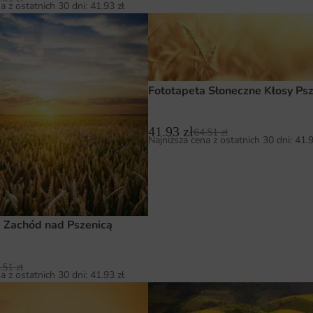
a z ostatnich 30 dni:
41.93
zł
Fototapeta Słoneczne Kłosy Psz
41.93
zł
64.51
zł
Najniższa cena z ostatnich 30 dni:
41.
 Zachód nad Pszenicą
.51
zł
a z ostatnich 30 dni:
41.93
zł