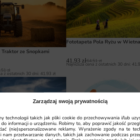
Fototapeta Pola Ryżu w Wietn
 Traktor ze Snopkami
41.93
zł
64.51
zł
Najniższa cena z ostatnich 30 dni:
41.
.51
zł
a z ostatnich 30 dni:
41.93
zł
Zarządzaj swoją prywatnością
 technologii takich jak pliki cookie do przechowywania i/lub uzy
 do informacji o urządzeniu. Robimy to, aby poprawić jakość przegl
lać (nie)spersonalizowane reklamy. Wyrażenie zgody na te tec
Fototapeta Życie na Farmie — 
i nam przetwarzanie danych, takich jak zachowanie podczas prze