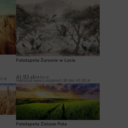
Fototapeta Żurawie w Locie
41.93
zł
64.51
zł
93
zł
Najniższa cena z ostatnich 30 dni:
41.93
zł
Fototapeta Zielone Pola