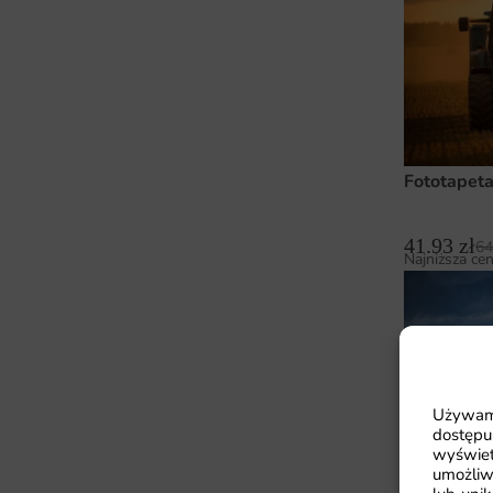
Fototapeta
41.93
zł
64
Najniższa cen
Używamy
dostępu
wyświet
umożliw