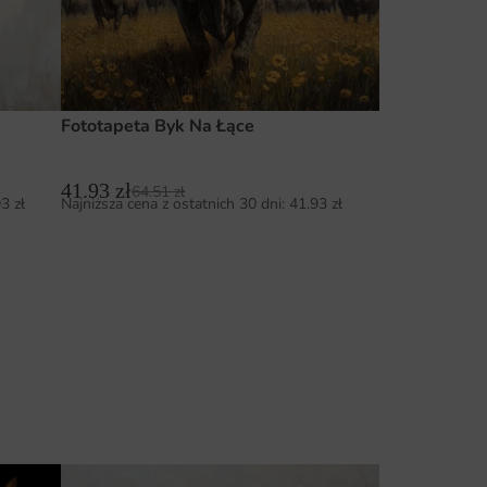
Fototapeta Byk Na Łące
41.93
zł
64.51
zł
93
zł
Najniższa cena z ostatnich 30 dni:
41.93
zł