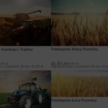
Fototapeta Kłosy Pszenicy
 Kombajn i Traktor
41.93
zł
64.51
zł
.51
zł
Najniższa cena z ostatnich 30 dni:
41.
a z ostatnich 30 dni:
41.93
zł
Fototapeta Łany Pszenicy