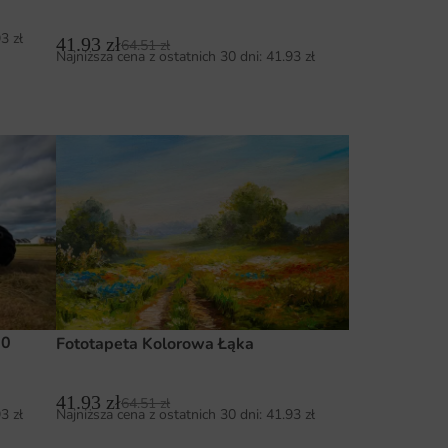
93
zł
41.93
zł
64.51
zł
Najniższa cena z ostatnich 30 dni:
41.93
zł
10
Fototapeta Kolorowa Łąka
41.93
zł
64.51
zł
93
zł
Najniższa cena z ostatnich 30 dni:
41.93
zł