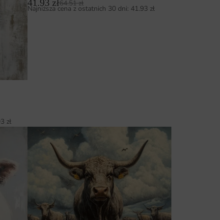
41.93
zł
64.51
zł
Najniższa cena z ostatnich 30 dni:
41.93
zł
93
zł