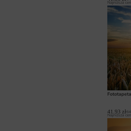
Najniższa cen
Fototapeta
41.93
zł
64
Najniższa cen