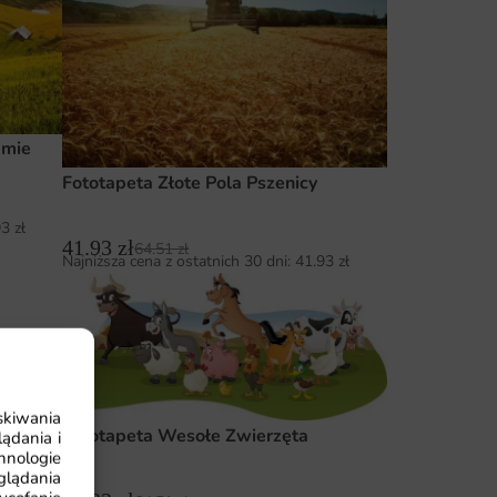
amie
Fototapeta Złote Pola Pszenicy
93
zł
41.93
zł
64.51
zł
Najniższa cena z ostatnich 30 dni:
41.93
zł
skiwania
Fototapeta Wesołe Zwierzęta
ądania i
hnologie
wzór 2
glądania