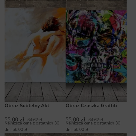
Obraz Subtelny Akt
Obraz Czaszka Graffiti
55.00
zł
55.00
zł
84.62
zł
84.62
zł
Najniższa cena z ostatnich 30
Najniższa cena z ostatnich 30
dni:
55.00
zł
dni:
55.00
zł