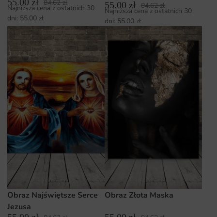
55.00
zł
84.62
zł
55.00
zł
84.62
zł
Najniższa cena z ostatnich 30
Najniższa cena z ostatnich 30
dni:
55.00
zł
dni:
55.00
zł
Obraz Najświętsze Serce
Obraz Złota Maska
Jezusa
55.00
zł
55.00
zł