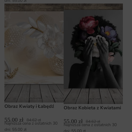
dni:
55.00
zł
Obraz Kwiaty i Łabędź
Obraz Kobieta z Kwiatami
55.00
zł
84.62
zł
55.00
zł
84.62
zł
Najniższa cena z ostatnich 30
Najniższa cena z ostatnich 30
dni:
55.00
zł
dni:
55.00
zł