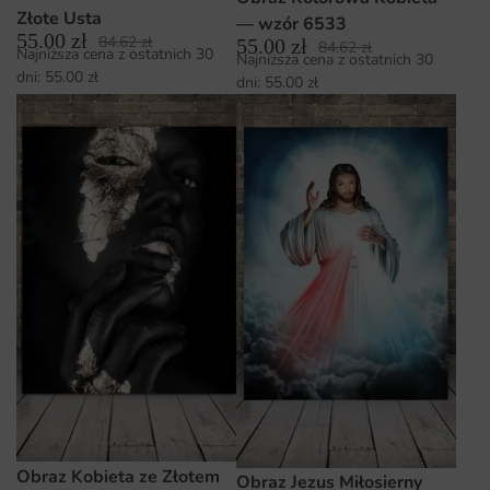
Złote Usta
— wzór 6533
55.00
zł
84.62
zł
55.00
zł
84.62
zł
Najniższa cena z ostatnich 30
Najniższa cena z ostatnich 30
dni:
55.00
zł
dni:
55.00
zł
Obraz Kobieta ze Złotem
Obraz Jezus Miłosierny