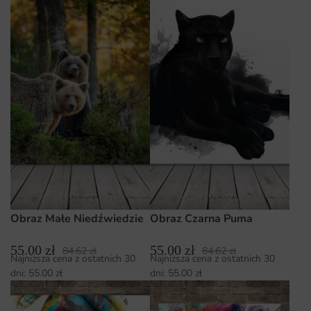
Obraz Małe Niedźwiedzie
Obraz Czarna Puma
55.00
zł
55.00
zł
84.62
zł
84.62
zł
Najniższa cena z ostatnich 30
Najniższa cena z ostatnich 30
dni:
55.00
zł
dni:
55.00
zł