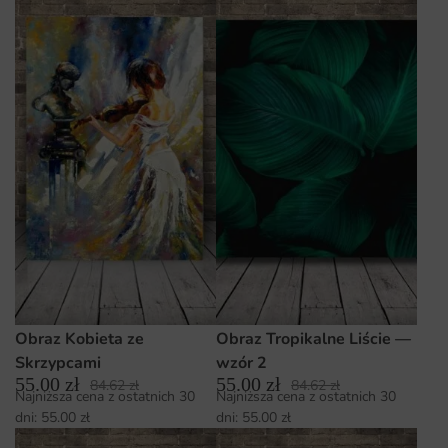
Obraz Kobieta ze
Obraz Tropikalne Liście —
Skrzypcami
wzór 2
55.00
zł
55.00
zł
84.62
zł
84.62
zł
Najniższa cena z ostatnich 30
Najniższa cena z ostatnich 30
dni:
55.00
zł
dni:
55.00
zł