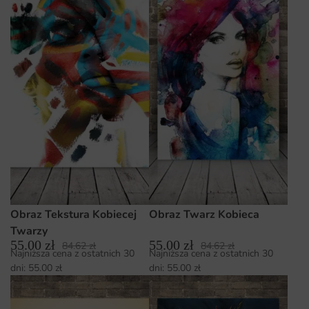
Obraz Tekstura Kobiecej
Obraz Twarz Kobieca
Twarzy
55.00
zł
55.00
zł
84.62
zł
84.62
zł
Najniższa cena z ostatnich 30
Najniższa cena z ostatnich 30
dni:
55.00
zł
dni:
55.00
zł