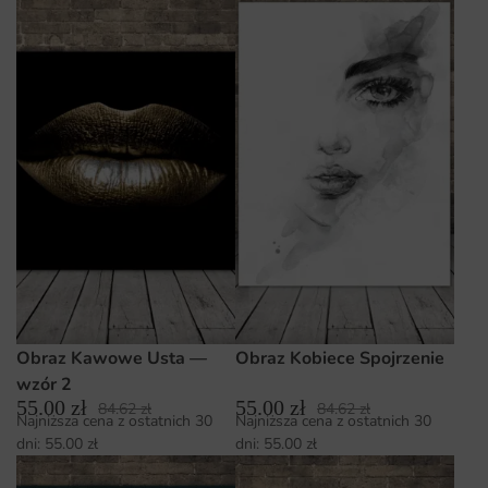
Obraz Kawowe Usta —
Obraz Kobiece Spojrzenie
wzór 2
55.00
zł
55.00
zł
84.62
zł
84.62
zł
Najniższa cena z ostatnich 30
Najniższa cena z ostatnich 30
dni:
55.00
zł
dni:
55.00
zł