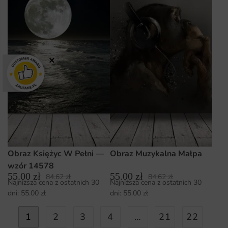
×
Obraz Księżyc W Pełni —
Obraz Muzykalna Małpa
wzór 14578
55.00
zł
55.00
zł
84.62
zł
84.62
zł
Najniższa cena z ostatnich 30
Najniższa cena z ostatnich 30
dni:
55.00
zł
dni:
55.00
zł
1
2
3
4
…
21
22