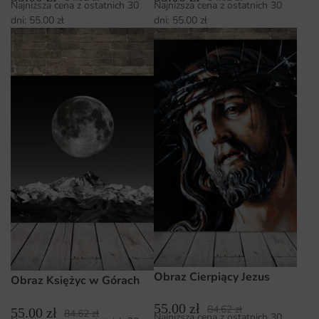
Najniższa cena z ostatnich 30
Najniższa cena z ostatnich 30
dni:
55.00
zł
dni:
55.00
zł
Obraz Cierpiący Jezus
Obraz Księżyc w Górach
55.00
zł
84.62
zł
55.00
zł
84.62
zł
Najniższa cena z ostatnich 30