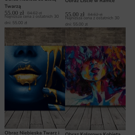
Obraz Liście w Ramce
Twarzą
55.00
zł
84.62
zł
55.00
zł
84.62
zł
Najniższa cena z ostatnich 30
Najniższa cena z ostatnich 30
dni:
55.00
zł
dni:
55.00
zł
Obraz Niebieska Twarz i
Obraz Kolorowa Kobieta