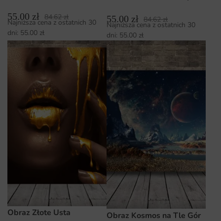
55.00
zł
84.62
zł
55.00
zł
84.62
zł
Najniższa cena z ostatnich 30
Najniższa cena z ostatnich 30
dni:
55.00
zł
dni:
55.00
zł
Obraz Złote Usta
Obraz Kosmos na Tle Gór