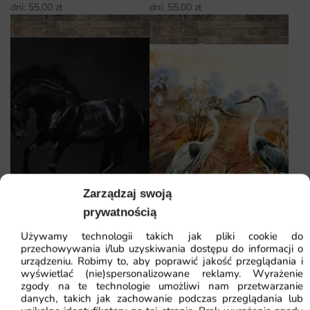
dni:
55.00
zł
dni:
55.00
zł
Zarządzaj swoją
prywatnością
Używamy technologii takich jak pliki cookie do
przechowywania i/lub uzyskiwania dostępu do informacji o
Obraz Czarny Koń — wzór
Obraz Czaple
urządzeniu. Robimy to, aby poprawić jakość przeglądania i
wyświetlać (nie)spersonalizowane reklamy. Wyrażenie
14657
zgody na te technologie umożliwi nam przetwarzanie
55.00
zł
55.00
zł
84.62
zł
84.62
zł
danych, takich jak zachowanie podczas przeglądania lub
Najniższa cena z ostatnich 30
Najniższa cena z ostatnich 30