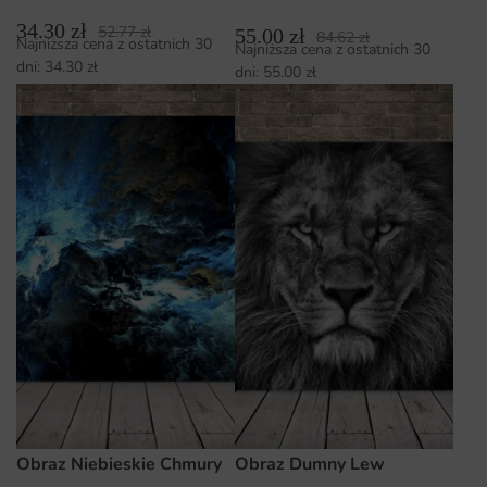
34.30
zł
52.77
zł
55.00
zł
84.62
zł
Najniższa cena z ostatnich 30
Najniższa cena z ostatnich 30
dni:
34.30
zł
dni:
55.00
zł
Obraz Niebieskie Chmury
Obraz Dumny Lew