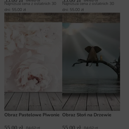
84.62
zł
84.62
zł
Najniższa cena z ostatnich 30
Najniższa cena z ostatnich 30
dni:
55.00
zł
dni:
55.00
zł
Obraz Pastelowe Piwonie
Obraz Słoń na Drzewie
55.00
zł
55.00
zł
84.62
zł
84.62
zł