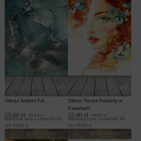
Obraz Srebro Fal
Obraz Twarz Kobiety w
Kwiatach
55.00
zł
55.00
zł
84.62
zł
84.62
zł
Najniższa cena z ostatnich 30
Najniższa cena z ostatnich 30
dni:
55.00
zł
dni:
55.00
zł