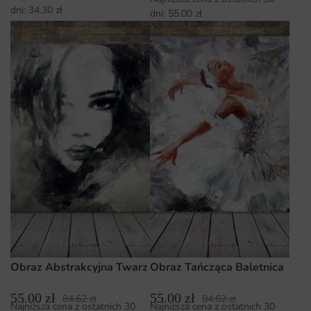
dni:
34.30
zł
dni:
55.00
zł
Obraz Abstrakcyjna Twarz
Obraz Tańcząca Baletnica
55.00
zł
55.00
zł
84.62
zł
84.62
zł
Najniższa cena z ostatnich 30
Najniższa cena z ostatnich 30