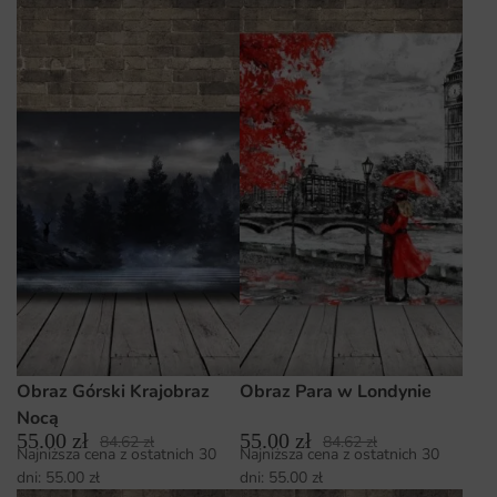
Obraz Górski Krajobraz
Obraz Para w Londynie
Nocą
55.00
zł
55.00
zł
84.62
zł
84.62
zł
Najniższa cena z ostatnich 30
Najniższa cena z ostatnich 30
dni:
55.00
zł
dni:
55.00
zł