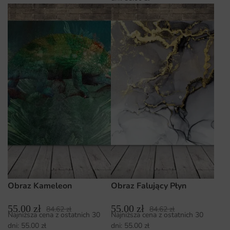
Obraz Kameleon
Obraz Falujący Płyn
55.00
zł
55.00
zł
84.62
zł
84.62
zł
Najniższa cena z ostatnich 30
Najniższa cena z ostatnich 30
dni:
55.00
zł
dni:
55.00
zł