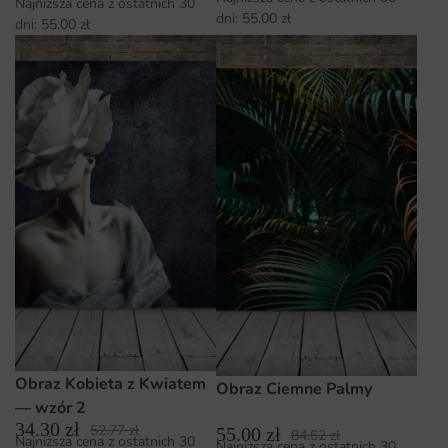
Najniższa cena z ostatnich 30
dni:
55.00
zł
dni:
55.00
zł
Obraz Kobieta z Kwiatem
Obraz Ciemne Palmy
— wzór 2
34.30
zł
52.77
zł
55.00
zł
84.62
zł
Najniższa cena z ostatnich 30
Najniższa cena z ostatnich 30