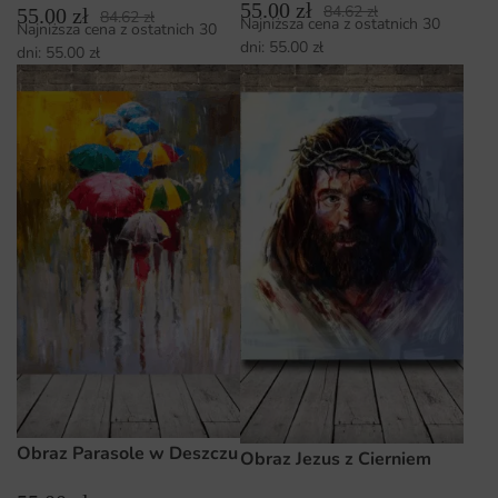
55.00
zł
84.62
zł
55.00
zł
84.62
zł
Najniższa cena z ostatnich 30
Najniższa cena z ostatnich 30
dni:
55.00
zł
dni:
55.00
zł
Obraz Parasole w Deszczu
Obraz Jezus z Cierniem