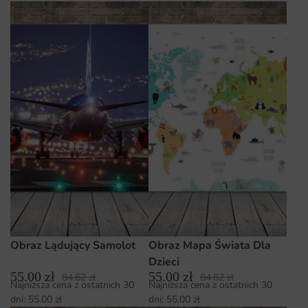
Obraz Lądujący Samolot
Obraz Mapa Świata Dla
Dzieci
55.00
zł
55.00
zł
84.62
zł
84.62
zł
Najniższa cena z ostatnich 30
Najniższa cena z ostatnich 30
dni:
55.00
zł
dni:
55.00
zł