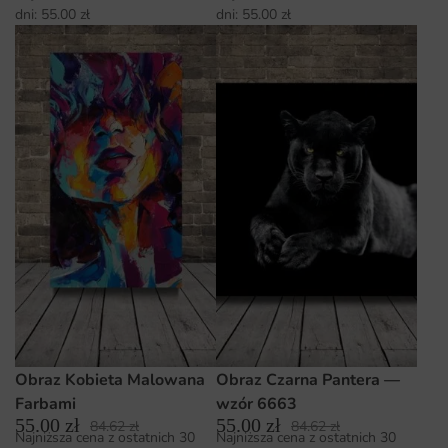
dni:
55.00
zł
dni:
55.00
zł
Obraz Kobieta Malowana
Obraz Czarna Pantera —
Farbami
wzór 6663
55.00
zł
55.00
zł
84.62
zł
84.62
zł
Najniższa cena z ostatnich 30
Najniższa cena z ostatnich 30