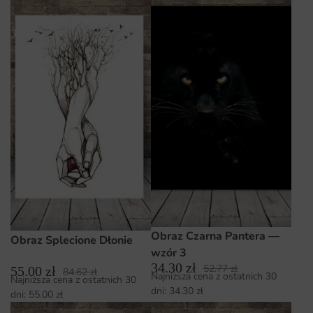
Obraz Czarna Pantera —
Obraz Splecione Dłonie
wzór 3
34.30
zł
52.77
zł
55.00
zł
84.62
zł
Najniższa cena z ostatnich 30
Najniższa cena z ostatnich 30
dni:
34.30
zł
dni:
55.00
zł