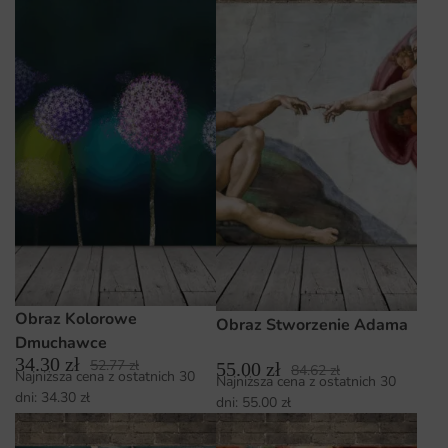
Obraz Kolorowe
Obraz Stworzenie Adama
Dmuchawce
34.30
zł
52.77
zł
55.00
zł
84.62
zł
Najniższa cena z ostatnich 30
Najniższa cena z ostatnich 30
dni:
34.30
zł
dni:
55.00
zł