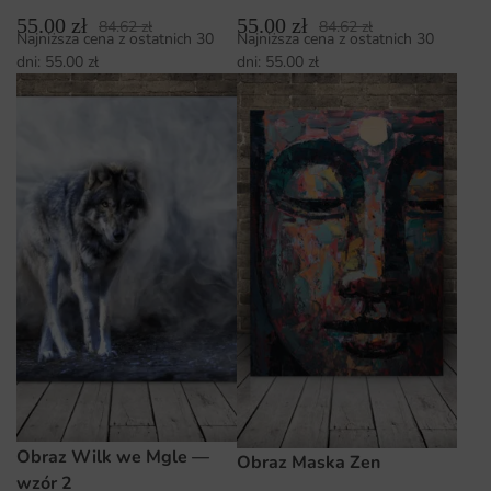
55.00
zł
55.00
zł
84.62
zł
84.62
zł
Najniższa cena z ostatnich 30
Najniższa cena z ostatnich 30
dni:
55.00
zł
dni:
55.00
zł
Obraz Wilk we Mgle —
Obraz Maska Zen
wzór 2