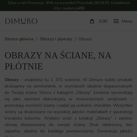
Tylko u nas! Promocja -35% na wszystko! Pozostało
08:19:52
. Dodatkowe
-5% z kodem
LATO
0.00
Strona główna
Obrazy i plakaty
Obrazy
OBRAZY NA ŚCIANE, NA
PŁÓTNIE
Obrazy
– znajdziesz tu 1 373 wzorów. W Dimuro każdy produkt
drukujemy na zamówienie, w wymiarach idealnie dopasowanych
do Twojej ściany. Wzory z kategorii „Obrazy” świetnie sprawdzają
się jako element dekoracyjny w nowoczesnych wnętrzach –
pozwalają wyróżnić ścianę i nadać jej unikalny charakter. Wszystkie
wzory są drukowane na wysokiej jakości materiałach z gwarancją
trwałości kolorów. Wybierz wzór z kolekcji „Obrazy” i zamów
obrazę dopasowaną do swojej ściany. Druk lateksowy, bez
zapachu, idealny do każdego pomieszczenia. Gwarancja jakości