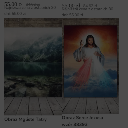
55.00
zł
84.62
zł
55.00
zł
84.62
zł
Najniższa cena z ostatnich 30
Najniższa cena z ostatnich 30
dni:
55.00
zł
dni:
55.00
zł
Obraz Serce Jezusa —
Obraz Mgliste Tatry
wzór 38393