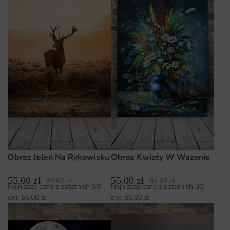
Obraz Jeleń Na Rykowisku
Obraz Kwiaty W Wazonie
55.00
zł
55.00
zł
84.62
zł
84.62
zł
Najniższa cena z ostatnich 30
Najniższa cena z ostatnich 30
dni:
55.00
zł
dni:
55.00
zł