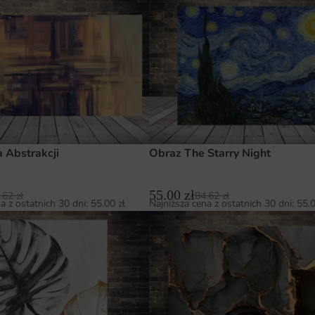
a Abstrakcji
Obraz The Starry Night
55.00
zł
.62
zł
84.62
zł
a z ostatnich 30 dni:
55.00
zł
Najniższa cena z ostatnich 30 dni:
55.