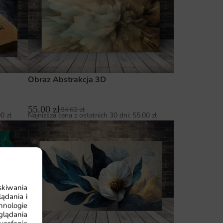
Obraz Abstrakcja 3D
55.00
zł
84.62
zł
00
zł
Najniższa cena z ostatnich 30 dni:
55.00
zł
skiwania
ądania i
hnologie
glądania