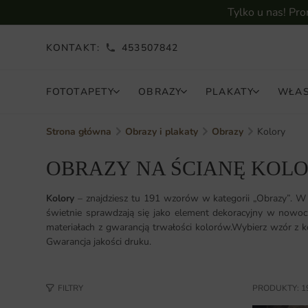
Tylko u nas! Pr
KONTAKT:
453507842
FOTOTAPETY
OBRAZY
PLAKATY
WŁAS
Strona główna
Obrazy i plakaty
Obrazy
Kolory
OBRAZY NA ŚCIANĘ KOL
Kolory
– znajdziesz tu 191 wzorów w kategorii „Obrazy”. W
świetnie sprawdzają się jako element dekoracyjny w nowocz
materiałach z gwarancją trwałości kolorów.Wybierz wzór z k
Gwarancja jakości druku.
FILTRY
PRODUKTY: 1