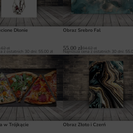
cione Dłonie
Obraz Srebro Fal
55.00
zł
.62
zł
84.62
zł
a z ostatnich 30 dni:
55.00
zł
Najniższa cena z ostatnich 30 dni:
55.
a w Trójkącie
Obraz Złoto i Czerń