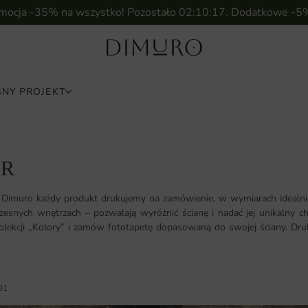
omocja -35% na wszystko! Pozostało
02:10:15
. Dodatkowe -5
NY PROJEKT
OR
 Dimuro każdy produkt drukujemy na zamówienie, w wymiarach idealnie
esnych wnętrzach – pozwalają wyróżnić ścianę i nadać jej unikalny c
olekcji „Kolory” i zamów fototapetę dopasowaną do swojej ściany. Dru
91