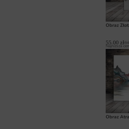
Obraz Złote
55.00
zł
84
Najniższa cen
Obraz Atr