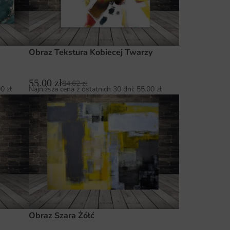
Obraz Tekstura Kobiecej Twarzy
55.00
zł
84.62
zł
00
zł
Najniższa cena z ostatnich 30 dni:
55.00
zł
Obraz Szara Żółć