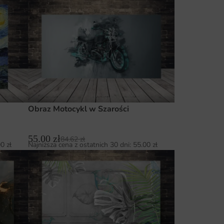
Obraz Motocykl w Szarości
55.00
zł
84.62
zł
00
zł
Najniższa cena z ostatnich 30 dni:
55.00
zł