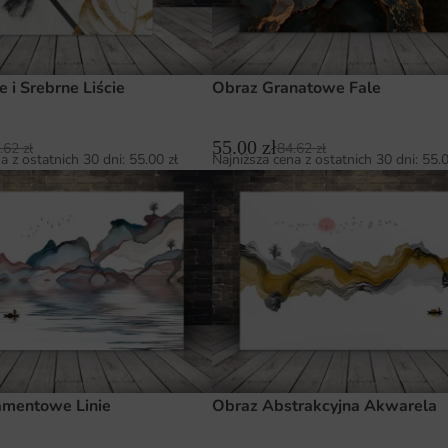
 i Srebrne Liście
Obraz Granatowe Fale
55.00
zł
.62
zł
84.62
zł
a z ostatnich 30 dni:
55.00
zł
Najniższa cena z ostatnich 30 dni:
55.
amentowe Linie
Obraz Abstrakcyjna Akwarela