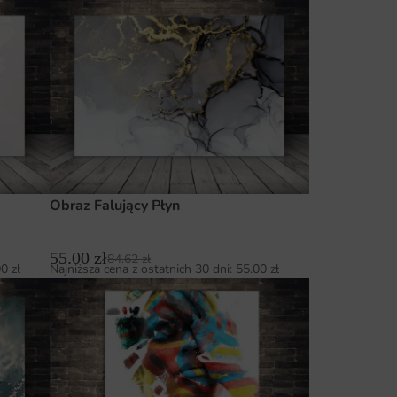
Obraz Falujący Płyn
55.00
zł
84.62
zł
00
zł
Najniższa cena z ostatnich 30 dni:
55.00
zł