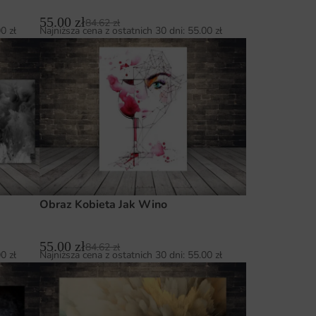
55.00
zł
84.62
zł
00
zł
Najniższa cena z ostatnich 30 dni:
55.00
zł
Obraz Kobieta Jak Wino
55.00
zł
84.62
zł
00
zł
Najniższa cena z ostatnich 30 dni:
55.00
zł