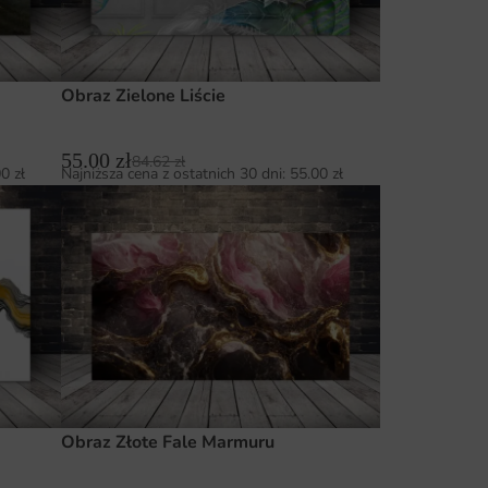
Obraz Zielone Liście
55.00
zł
84.62
zł
00
zł
Najniższa cena z ostatnich 30 dni:
55.00
zł
Obraz Złote Fale Marmuru