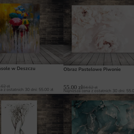
asole w Deszczu
Obraz Pastelowe Piwonie
.62
zł
55.00
zł
84.62
zł
a z ostatnich 30 dni:
55.00
zł
Najniższa cena z ostatnich 30 dni:
55.