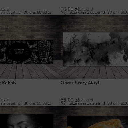
55.00
zł
.62
zł
84.62
zł
a z ostatnich 30 dni:
55.00
zł
Najniższa cena z ostatnich 30 dni:
55.
t Kebab
Obraz Szary Akryl
55.00
zł
.62
zł
84.62
zł
a z ostatnich 30 dni:
55.00
zł
Najniższa cena z ostatnich 30 dni:
55.