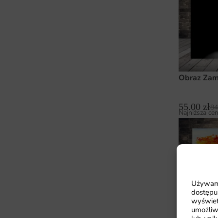
Obraz Zam
55.00
zł
84
Najniższa cen
Używamy
dostępu
wyświet
umożliw