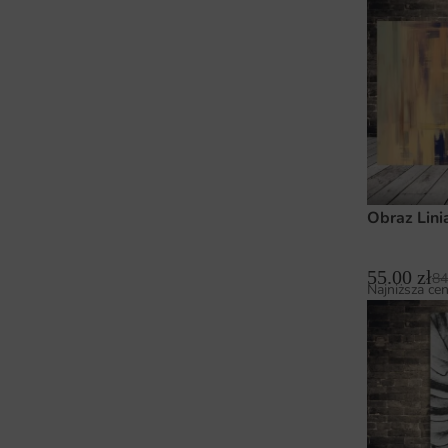
Obraz Lini
55.00
zł
84
Najniższa cen