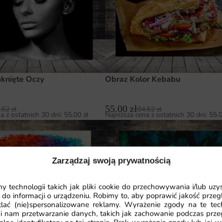
knięte Oczy
Obraz Kolor Kebabu
55.00
zł
.62
zł
84.62
zł
a z ostatnich 30 dni:
55.00
zł
Najniższa cena z ostatnich 30 dni:
55.
Zarządzaj swoją prywatnością
 technologii takich jak pliki cookie do przechowywania i/lub uzy
 do informacji o urządzeniu. Robimy to, aby poprawić jakość przegl
lać (nie)spersonalizowane reklamy. Wyrażenie zgody na te tec
i nam przetwarzanie danych, takich jak zachowanie podczas prze