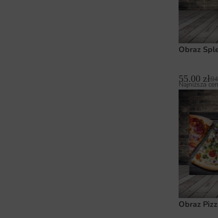
Obraz Sple
55.00
zł
84
Najniższa cen
Obraz Pizz