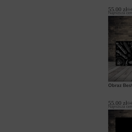
55.00
zł
84
Najniższa cen
Obraz Bes
55.00
zł
84
Najniższa cen