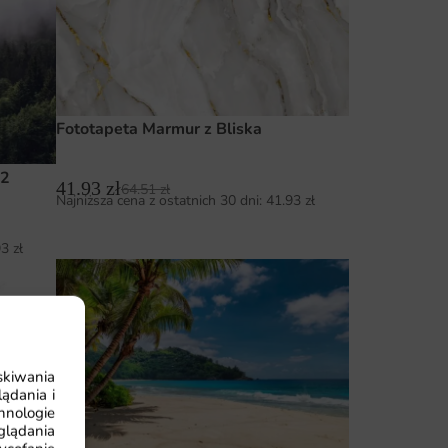
Fototapeta Marmur z Bliska
 2
41.93
zł
64.51
zł
Najniższa cena z ostatnich 30 dni:
41.93
zł
93
zł
skiwania
ądania i
hnologie
ór 10
glądania