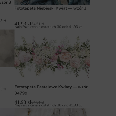
wzór 8
Fototapeta Niebieski Kwiat — wzór 3
93
zł
41.93
zł
64.51
zł
Najniższa cena z ostatnich 30 dni:
41.93
zł
Fototapeta Pastelowe Kwiaty — wzór
93
zł
34799
41.93
zł
64.51
zł
Najniższa cena z ostatnich 30 dni:
41.93
zł