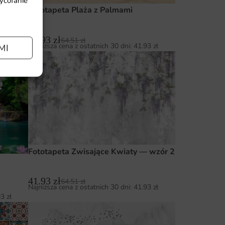
wycofanie
Fototapeta Plaża z Palmami
93
zł
41.93
zł
64.51
zł
Najniższa cena z ostatnich 30 dni:
41.93
zł
MI
Fototapeta Zwisające Kwiaty — wzór 2
41.93
zł
64.51
zł
Najniższa cena z ostatnich 30 dni:
41.93
zł
93
zł