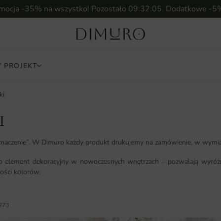
omocja -35% na wszystko! Pozostało
09:32:03
. Dodatkowe -5
 PROJEKT
ki
I
eznaczenie”. W Dimuro każdy produkt drukujemy na zamówienie, w wymia
ako element dekoracyjny w nowoczesnych wnętrzach – pozwalają wyróżnić
ości kolorów.
273