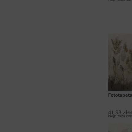
Fototapeta
41.93
zł
64
Najniższa cen