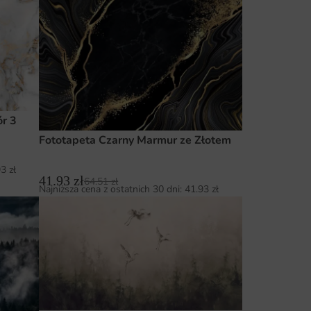
r 3
Fototapeta Czarny Marmur ze Złotem
93
zł
41.93
zł
64.51
zł
Najniższa cena z ostatnich 30 dni:
41.93
zł