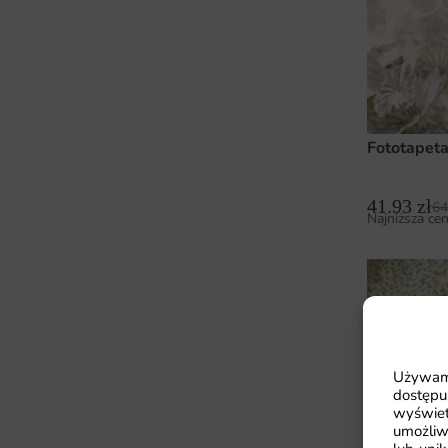
Fototapeta
41.93
zł
64
Najniższa cen
Używamy
dostępu
wyświet
umożliw