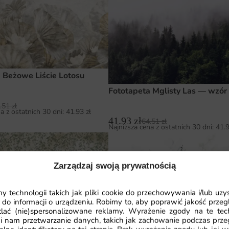
 Beżowe Liście Lotosu
Fototapeta Mglisty Las — wzór
.51
zł
a z ostatnich 30 dni:
41.93
zł
41.93
zł
64.51
zł
Najniższa cena z ostatnich 30 dni:
41.
Zarządzaj swoją prywatnością
 technologii takich jak pliki cookie do przechowywania i/lub uzy
 do informacji o urządzeniu. Robimy to, aby poprawić jakość przegl
lać (nie)spersonalizowane reklamy. Wyrażenie zgody na te tec
Fototapeta Zielone Liście — wz
i nam przetwarzanie danych, takich jak zachowanie podczas prze