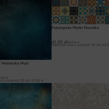
Fototapeta Płytki Mozaika
41.93
zł
64.51
zł
Najniższa cena z ostatnich 30 dni:
41.
 Niebieska Myśl
.51
zł
a z ostatnich 30 dni:
41.93
zł