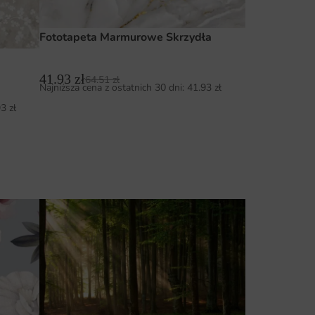
Fototapeta Marmurowe Skrzydła
41.93
zł
64.51
zł
Najniższa cena z ostatnich 30 dni:
41.93
zł
93
zł