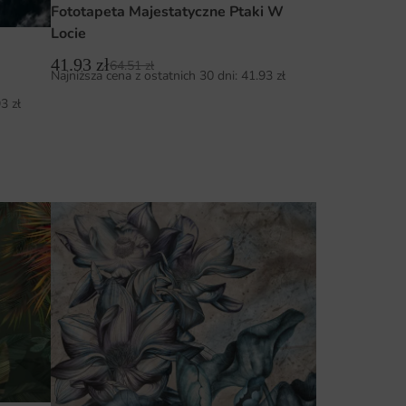
Fototapeta Majestatyczne Ptaki W
Locie
41.93
zł
64.51
zł
Najniższa cena z ostatnich 30 dni:
41.93
zł
93
zł