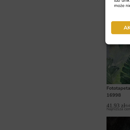
lub unik
może nie
Fototapeta
41.93
zł
64
Najniższa cen
A
Fototapeta
16998
41.93
zł
64
Najniższa cen