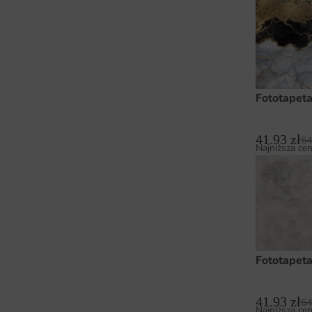
Fototapeta
41.93
zł
64
Najniższa cen
Fototapet
41.93
zł
64
Najniższa cen