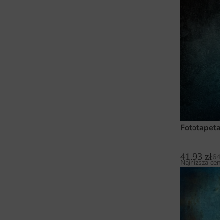
Fototapeta
41.93
zł
64
Najniższa cen