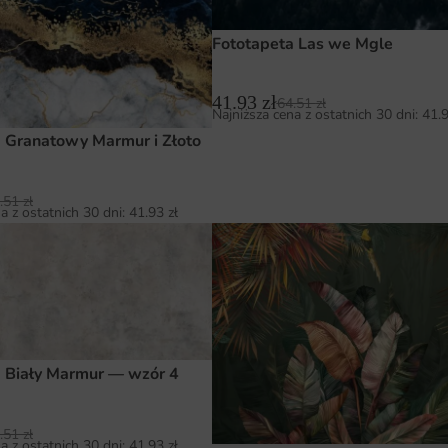
Fototapeta Las we Mgle
41.93
zł
64.51
zł
Najniższa cena z ostatnich 30 dni:
41.
 Granatowy Marmur i Złoto
.51
zł
a z ostatnich 30 dni:
41.93
zł
a Biały Marmur — wzór 4
.51
zł
a z ostatnich 30 dni:
41.93
zł