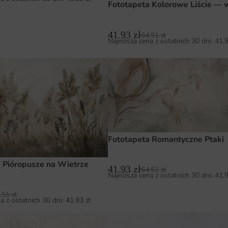
Fototapeta Kolorowe Liście — 
41.93
zł
64.51
zł
Najniższa cena z ostatnich 30 dni:
41.
Fototapeta Romantyczne Ptaki
 Pióropusze na Wietrze
41.93
zł
64.51
zł
Najniższa cena z ostatnich 30 dni:
41.
.51
zł
a z ostatnich 30 dni:
41.93
zł