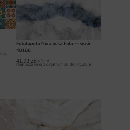
Fototapeta Niebieska Fala — wzór
40156
93
zł
41.93
zł
64.51
zł
Najniższa cena z ostatnich 30 dni:
41.93
zł