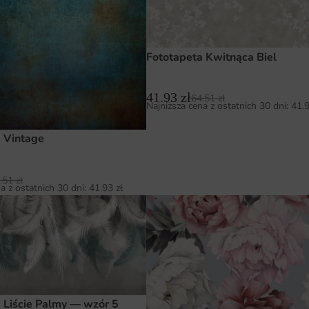
Fototapeta Kwitnąca Biel
41.93
zł
64.51
zł
Najniższa cena z ostatnich 30 dni:
41.
 Vintage
.51
zł
a z ostatnich 30 dni:
41.93
zł
 Liście Palmy — wzór 5