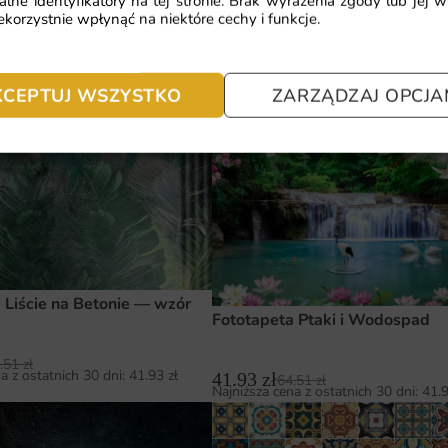
alne identyfikatory na tej stronie. Brak wyrażenia zgody lub jej 
korzystnie wpłynąć na niektóre cechy i funkcje.
 Zwisające Liście — wzór 5
41.93
zł
64.51
zł
Najniższa cena z ostatnich 30 dni:
41.
.51
zł
a z ostatnich 30 dni:
41.93
zł
KCEPTUJ WSZYSTKO
ZARZĄDZAJ OPCJA
 Liście na Betonie — wzór
Fototapeta Ptaki i Wodospad
.51
zł
a z ostatnich 30 dni:
41.93
zł
41.93
zł
64.51
zł
Najniższa cena z ostatnich 30 dni:
41.