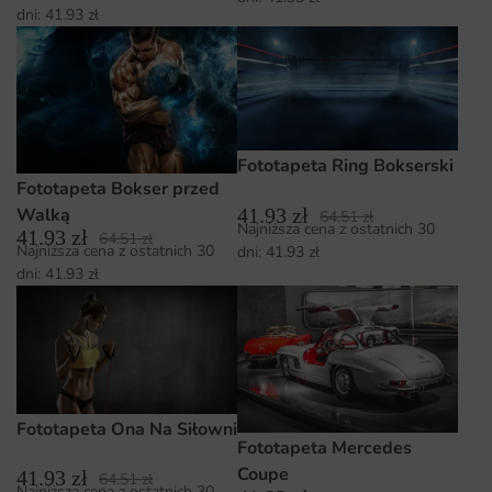
dni:
41.93
zł
Fototapeta Ring Bokserski
Fototapeta Bokser przed
41.93
zł
Walką
64.51
zł
Najniższa cena z ostatnich 30
41.93
zł
64.51
zł
Najniższa cena z ostatnich 30
dni:
41.93
zł
dni:
41.93
zł
Fototapeta Ona Na Siłowni
Fototapeta Mercedes
Coupe
41.93
zł
64.51
zł
Najniższa cena z ostatnich 30