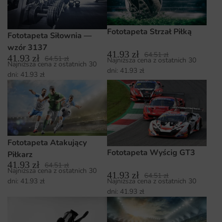
Fototapeta Strzał Piłką
Fototapeta Siłownia —
wzór 3137
41.93
zł
64.51
zł
41.93
zł
64.51
zł
Najniższa cena z ostatnich 30
Najniższa cena z ostatnich 30
dni:
41.93
zł
dni:
41.93
zł
Fototapeta Atakujący
Fototapeta Wyścig GT3
Piłkarz
41.93
zł
64.51
zł
Najniższa cena z ostatnich 30
41.93
zł
64.51
zł
Najniższa cena z ostatnich 30
dni:
41.93
zł
dni:
41.93
zł