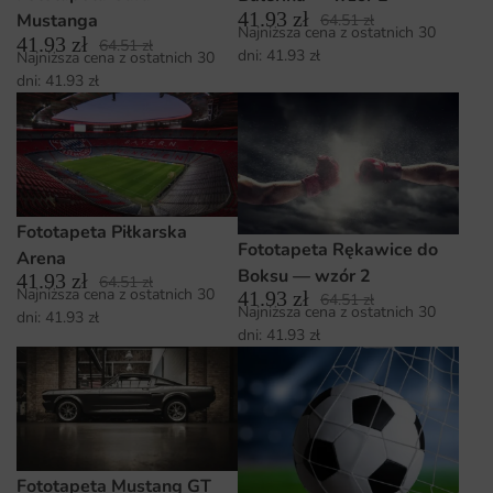
41.93
zł
Mustanga
64.51
zł
Najniższa cena z ostatnich 30
41.93
zł
64.51
zł
dni:
41.93
zł
Najniższa cena z ostatnich 30
dni:
41.93
zł
Fototapeta Piłkarska
Fototapeta Rękawice do
Arena
Boksu — wzór 2
41.93
zł
64.51
zł
Najniższa cena z ostatnich 30
41.93
zł
64.51
zł
Najniższa cena z ostatnich 30
dni:
41.93
zł
dni:
41.93
zł
Fototapeta Mustang GT