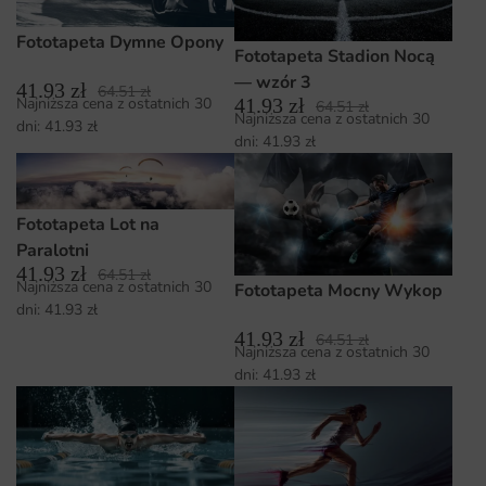
Fototapeta Dymne Opony
Fototapeta Stadion Nocą
— wzór 3
41.93
zł
64.51
zł
41.93
zł
Najniższa cena z ostatnich 30
64.51
zł
Najniższa cena z ostatnich 30
dni:
41.93
zł
dni:
41.93
zł
Fototapeta Lot na
Paralotni
41.93
zł
64.51
zł
Najniższa cena z ostatnich 30
Fototapeta Mocny Wykop
dni:
41.93
zł
41.93
zł
64.51
zł
Najniższa cena z ostatnich 30
dni:
41.93
zł