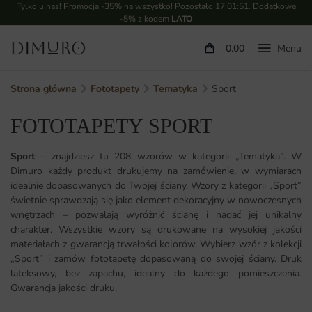
Tylko u nas! Promocja -35% na wszystko! Pozostało
17:01:49
. Dodatkowe
-5% z kodem
LATO
0.00
Strona główna
Fototapety
Tematyka
Sport
FOTOTAPETY SPORT
Sport
– znajdziesz tu 208 wzorów w kategorii „Tematyka”. W
Dimuro każdy produkt drukujemy na zamówienie, w wymiarach
idealnie dopasowanych do Twojej ściany. Wzory z kategorii „Sport”
świetnie sprawdzają się jako element dekoracyjny w nowoczesnych
wnętrzach – pozwalają wyróżnić ścianę i nadać jej unikalny
charakter. Wszystkie wzory są drukowane na wysokiej jakości
materiałach z gwarancją trwałości kolorów. Wybierz wzór z kolekcji
„Sport” i zamów fototapetę dopasowaną do swojej ściany. Druk
lateksowy, bez zapachu, idealny do każdego pomieszczenia.
Gwarancja jakości druku.