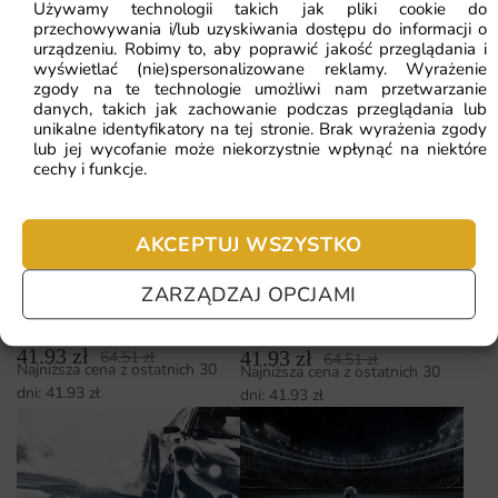
Używamy technologii takich jak pliki cookie do
przechowywania i/lub uzyskiwania dostępu do informacji o
urządzeniu. Robimy to, aby poprawić jakość przeglądania i
Fototapeta Euro 2020
Fototapeta Serwis
wyświetlać (nie)spersonalizowane reklamy. Wyrażenie
zgody na te technologie umożliwi nam przetwarzanie
Tenisisty
danych, takich jak zachowanie podczas przeglądania lub
41.93
zł
41.93
zł
64.51
zł
64.51
zł
Najniższa cena z ostatnich 30
Najniższa cena z ostatnich 30
unikalne identyfikatory na tej stronie. Brak wyrażenia zgody
lub jej wycofanie może niekorzystnie wpłynąć na niektóre
dni:
41.93
zł
dni:
41.93
zł
cechy i funkcje.
AKCEPTUJ WSZYSTKO
ZARZĄDZAJ OPCJAMI
Fototapeta Stadion
Fototapeta Stadion Nocą
Piłkarski — wzór 3
— wzór 51204
41.93
zł
41.93
zł
64.51
zł
64.51
zł
Najniższa cena z ostatnich 30
Najniższa cena z ostatnich 30
dni:
41.93
zł
dni:
41.93
zł