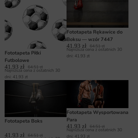
Fototapeta Rękawice do
Boksu — wzór 7447
41.93
zł
64.51
zł
Najniższa cena z ostatnich 30
Fototapeta Piłki
dni:
41.93
zł
Futbolowe
41.93
zł
64.51
zł
Najniższa cena z ostatnich 30
dni:
41.93
zł
Fototapeta Wysportowana
Para
Fototapeta Boks
41.93
zł
64.51
zł
Najniższa cena z ostatnich 30
41.93
zł
64.51
zł
dni:
41.93
zł