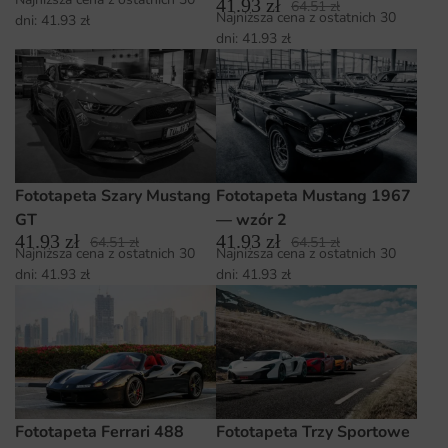
41.93
zł
64.51
zł
Najniższa cena z ostatnich 30
dni:
41.93
zł
dni:
41.93
zł
Fototapeta Szary Mustang
Fototapeta Mustang 1967
GT
— wzór 2
41.93
zł
41.93
zł
64.51
zł
64.51
zł
Najniższa cena z ostatnich 30
Najniższa cena z ostatnich 30
dni:
41.93
zł
dni:
41.93
zł
Fototapeta Ferrari 488
Fototapeta Trzy Sportowe