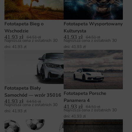
Fototapeta Bieg o
Fototapeta Wysportowany
Wschodzie
Kulturysta
41.93
zł
41.93
zł
64.51
zł
64.51
zł
Najniższa cena z ostatnich 30
Najniższa cena z ostatnich 30
dni:
41.93
zł
dni:
41.93
zł
Fototapeta Biały
Fototapeta Porsche
Samochód — wzór 35016
Panamera 4
41.93
zł
64.51
zł
Najniższa cena z ostatnich 30
41.93
zł
64.51
zł
Najniższa cena z ostatnich 30
dni:
41.93
zł
dni:
41.93
zł