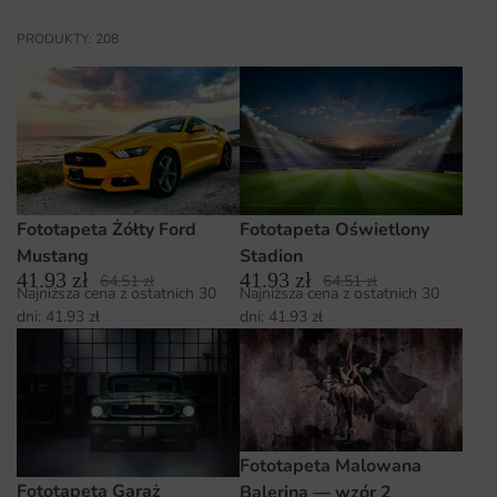
PRODUKTY: 208
Fototapeta Żółty Ford
Fototapeta Oświetlony
Mustang
Stadion
41.93
zł
41.93
zł
64.51
zł
64.51
zł
Najniższa cena z ostatnich 30
Najniższa cena z ostatnich 30
dni:
41.93
zł
dni:
41.93
zł
Fototapeta Malowana
Fototapeta Garaż
Balerina — wzór 2