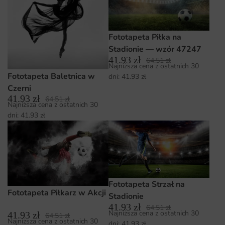
Fototapeta Piłka na
Stadionie — wzór 47247
41.93
zł
64.51
zł
Najniższa cena z ostatnich 30
Fototapeta Baletnica w
dni:
41.93
zł
Czerni
41.93
zł
64.51
zł
Najniższa cena z ostatnich 30
dni:
41.93
zł
Fototapeta Strzał na
Fototapeta Piłkarz w Akcji
Stadionie
41.93
zł
64.51
zł
Najniższa cena z ostatnich 30
41.93
zł
64.51
zł
Najniższa cena z ostatnich 30
dni:
41.93
zł