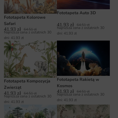
Fototapeta Auto 3D
Fototapeta Kolorowe
Safari
41.93
zł
64.51
zł
Najniższa cena z ostatnich 30
41.93
zł
64.51
zł
Najniższa cena z ostatnich 30
dni:
41.93
zł
dni:
41.93
zł
Fototapeta Rakietą w
Fototapeta Kompozycja
Kosmos
Zwierząt
41.93
zł
64.51
zł
41.93
zł
64.51
zł
Najniższa cena z ostatnich 30
Najniższa cena z ostatnich 30
dni:
41.93
zł
dni:
41.93
zł