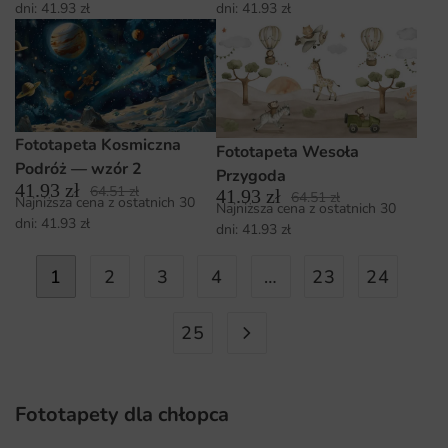
dni:
41.93
zł
dni:
41.93
zł
Fototapeta Kosmiczna
Fototapeta Wesoła
Podróż — wzór 2
Przygoda
41.93
zł
64.51
zł
41.93
zł
64.51
zł
Najniższa cena z ostatnich 30
Najniższa cena z ostatnich 30
dni:
41.93
zł
dni:
41.93
zł
1
2
3
4
…
23
24
25
Fototapety dla chłopca