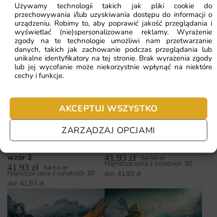
Używamy technologii takich jak pliki cookie do
Fototapeta Zwierzątka
przechowywania i/lub uzyskiwania dostępu do informacji o
Fototapeta Dwa Śpiące
urządzeniu. Robimy to, aby poprawić jakość przeglądania i
Leśne — wzór 4
wyświetlać (nie)spersonalizowane reklamy. Wyrażenie
Króliczki
41.93
zł
64.51
zł
zgody na te technologie umożliwi nam przetwarzanie
41.93
zł
Najniższa cena z ostatnich 30
64.51
zł
Najniższa cena z ostatnich 30
danych, takich jak zachowanie podczas przeglądania lub
dni:
41.93
zł
unikalne identyfikatory na tej stronie. Brak wyrażenia zgody
dni:
41.93
zł
lub jej wycofanie może niekorzystnie wpłynąć na niektóre
cechy i funkcje.
AKCEPTUJ WSZYSTKO
ZARZĄDZAJ OPCJAMI
Fototapeta Wesołe
Fototapeta Lot Balonem —
Zwierzątka — wzór 39779
41.93
zł
wzór 3
64.51
zł
Najniższa cena z ostatnich 30
41.93
zł
64.51
zł
Najniższa cena z ostatnich 30
dni:
41.93
zł
dni:
41.93
zł