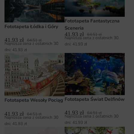
Fototapeta Fantastyczna
Fototapeta Łódka i Góry
Sceneria
41.93
zł
64.51
zł
Najniższa cena z ostatnich 30
41.93
zł
64.51
zł
Najniższa cena z ostatnich 30
dni:
41.93
zł
dni:
41.93
zł
Fototapeta Świat Delfinów
Fototapeta Wesoły Pociąg
41.93
zł
64.51
zł
41.93
zł
64.51
zł
Najniższa cena z ostatnich 30
Najniższa cena z ostatnich 30
dni:
41.93
zł
dni:
41.93
zł