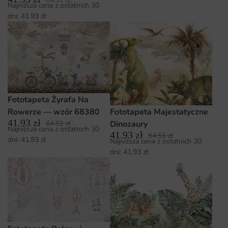
Najniższa cena z ostatnich 30
dni:
41.93
zł
Fototapeta Żyrafa Na
Fototapeta Majestatyczne
Rowerze — wzór 68380
41.93
zł
64.51
zł
Dinozaury
Najniższa cena z ostatnich 30
41.93
zł
64.51
zł
dni:
41.93
zł
Najniższa cena z ostatnich 30
dni:
41.93
zł