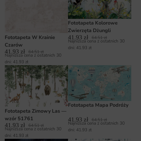
Fototapeta Kolorowe
Zwierzęta Dżungli
41.93
zł
Fototapeta W Krainie
64.51
zł
Najniższa cena z ostatnich 30
Czarów
dni:
41.93
zł
41.93
zł
64.51
zł
Najniższa cena z ostatnich 30
dni:
41.93
zł
Fototapeta Mapa Podróży
Fototapeta Zimowy Las —
wzór 51761
41.93
zł
64.51
zł
Najniższa cena z ostatnich 30
41.93
zł
64.51
zł
Najniższa cena z ostatnich 30
dni:
41.93
zł
dni:
41.93
zł