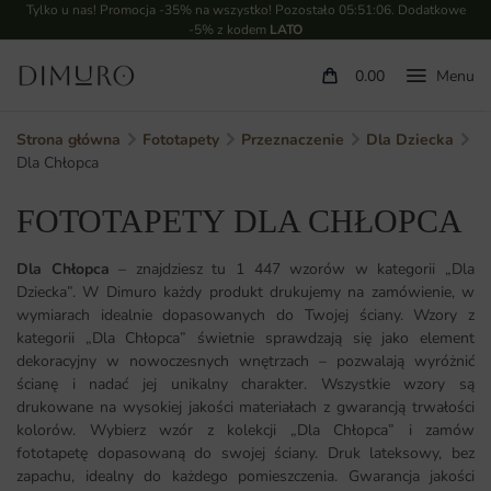
Tylko u nas! Promocja -35% na wszystko! Pozostało
05:51:04
. Dodatkowe
-5% z kodem
LATO
0.00
Strona główna
Fototapety
Przeznaczenie
Dla Dziecka
Dla Chłopca
FOTOTAPETY DLA CHŁOPCA
Dla Chłopca
– znajdziesz tu 1 447 wzorów w kategorii „Dla
Dziecka”. W Dimuro każdy produkt drukujemy na zamówienie, w
wymiarach idealnie dopasowanych do Twojej ściany. Wzory z
kategorii „Dla Chłopca” świetnie sprawdzają się jako element
dekoracyjny w nowoczesnych wnętrzach – pozwalają wyróżnić
ścianę i nadać jej unikalny charakter. Wszystkie wzory są
drukowane na wysokiej jakości materiałach z gwarancją trwałości
kolorów. Wybierz wzór z kolekcji „Dla Chłopca” i zamów
fototapetę dopasowaną do swojej ściany. Druk lateksowy, bez
zapachu, idealny do każdego pomieszczenia. Gwarancja jakości