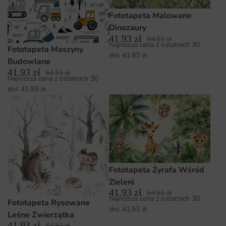
Fototapeta Malowane
Dinozaury
41.93
zł
64.51
zł
Najniższa cena z ostatnich 30
Fototapeta Maszyny
dni:
41.93
zł
Budowlane
41.93
zł
64.51
zł
Najniższa cena z ostatnich 30
dni:
41.93
zł
Fototapeta Żyrafa Wśród
Zieleni
41.93
zł
64.51
zł
Najniższa cena z ostatnich 30
Fototapeta Rysowane
dni:
41.93
zł
Leśne Zwierzątka
41.93
zł
64.51
zł