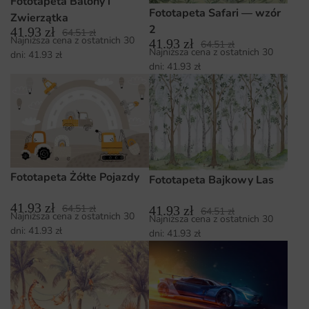
Fototapeta Balony i
Fototapeta Safari — wzór
Zwierzątka
2
41.93
zł
64.51
zł
Najniższa cena z ostatnich 30
41.93
zł
64.51
zł
Najniższa cena z ostatnich 30
dni:
41.93
zł
dni:
41.93
zł
Fototapeta Żółte Pojazdy
Fototapeta Bajkowy Las
41.93
zł
64.51
zł
41.93
zł
64.51
zł
Najniższa cena z ostatnich 30
Najniższa cena z ostatnich 30
dni:
41.93
zł
dni:
41.93
zł