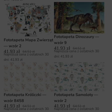
Fototapeta Dinozaury —
Fototapeta Mapa Zwierząt
wzór 9
— wzór 2
41.93
zł
64.51
zł
41.93
zł
Najniższa cena z ostatnich 30
64.51
zł
Najniższa cena z ostatnich 30
dni:
41.93
zł
dni:
41.93
zł
Fototapeta Króliczki —
Fototapeta Samoloty —
wzór 8458
wzór 2
41.93
zł
41.93
zł
64.51
zł
64.51
zł
Najniższa cena z ostatnich 30
Najniższa cena z ostatnich 30