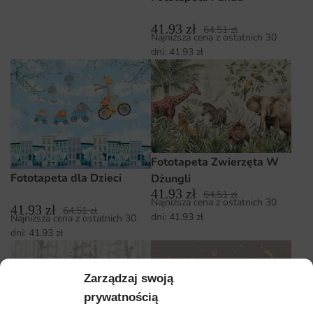
41.93
zł
64.51
zł
Najniższa cena z ostatnich 30
dni:
41.93
zł
Fototapeta Zwierzęta W
Fototapeta dla Dzieci
Dżungli
41.93
zł
64.51
zł
Najniższa cena z ostatnich 30
41.93
zł
64.51
zł
dni:
41.93
zł
Najniższa cena z ostatnich 30
dni:
41.93
zł
Zarządzaj swoją
prywatnością