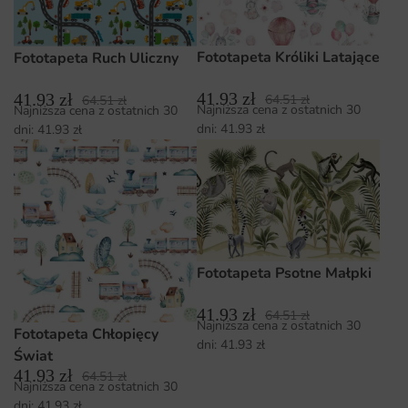
Fototapeta Króliki Latające
Fototapeta Ruch Uliczny
41.93
zł
41.93
zł
64.51
zł
64.51
zł
Najniższa cena z ostatnich 30
Najniższa cena z ostatnich 30
dni:
41.93
zł
dni:
41.93
zł
Fototapeta Psotne Małpki
41.93
zł
64.51
zł
Najniższa cena z ostatnich 30
Fototapeta Chłopięcy
dni:
41.93
zł
Świat
41.93
zł
64.51
zł
Najniższa cena z ostatnich 30
dni:
41.93
zł