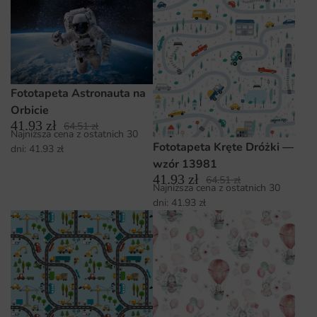
Fototapeta Astronauta na
Orbicie
41.93
zł
64.51
zł
Najniższa cena z ostatnich 30
Fototapeta Kręte Dróżki —
dni:
41.93
zł
wzór 13981
41.93
zł
64.51
zł
Najniższa cena z ostatnich 30
dni:
41.93
zł