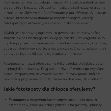
Twój mały bohater potrzebuje miejsca, które będzie pobudzać jego
wyobraźnię i kreatywność. Jest to możliwe dzięki naszej ofercie na
stronie
https://dimuro.pl/oferta/fototapety-dla-chlopca/
. W naszym
sklepie internetowym
dimuro.pl
znajdziesz bogatą kolekcję
fototapet zaprojektowanych z myślą o małych chłopcach.
Wybór jest naprawdę ogromny, co gwarantuje, że z pewnością
znajdzie się coś idealnego dla Twojego dziecka. Bez względu na to,
czy Twój syn jest miłośnikiem samochodów, dinozaurów, kosmosu,
superbohaterów czy sportu, u nas znajdzie coś, co go zafascynuje i
sprawi, że jego pokój stanie się magicznym miejscem.
Fototapety w naszej ofercie są nie tylko ozdobą, ale także źródłem
inspiracji dla maluchów. Dają one możliwość twórczego wyrażania
siebie i zaspokojenia ciekawości świata. To rozwiązanie, które z
pewnością przypadnie do gustu zarówno dzieciom, jak i rodzicom.
Jakie fototapety dla chłopca oferujemy?
Fototapety z motywem kosmicznym:
idealne dla małych
astronautów, które pokochają patrzenie na gwiazdy i planety.