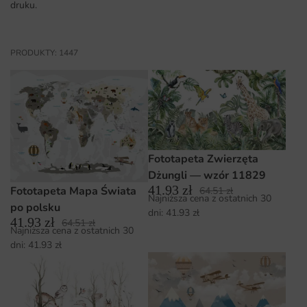
druku.
PRODUKTY: 1447
Fototapeta Zwierzęta
Dżungli — wzór 11829
41.93
zł
Fototapeta Mapa Świata
64.51
zł
Najniższa cena z ostatnich 30
po polsku
dni:
41.93
zł
41.93
zł
64.51
zł
Najniższa cena z ostatnich 30
dni:
41.93
zł