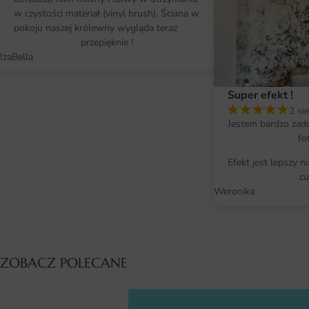
w czystości materiał (vinyl brush). Ściana w
pokoju naszej królewny wygląda teraz
przepięknie !
IzaBella
Super efekt !
2 si
Jestem bardzo zad
fo
Efekt jest lepszy n
cu
Weronika
ZOBACZ POLECANE