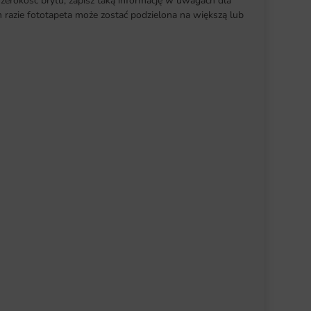
szerokość brytu, zapisz taką informację w uwagach dla
razie fototapeta może zostać podzielona na większą lub