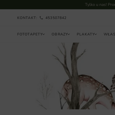
Tylko u nas! Pr
KONTAKT:
453507842
FOTOTAPETY
OBRAZY
PLAKATY
WŁAS