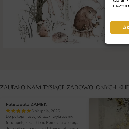
lub unik
może nie
A
ZAUFAŁO NAM TYSIĄCE ZADOWOLONYCH KL
Fototapeta ZAMEK
6 sierpnia, 2026
Do pokoju naszej córeczki wybraliśmy
fototapetę z zamkiem. Pomocna obsługa
doradziła nam mocny i łatwy w utrzymaniu