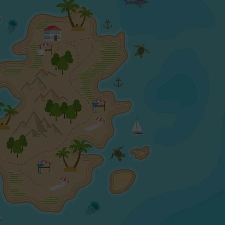
wykonaną z myślą o codziennym uż
skrócie:
Produkcja na wymiar — idealne do
Możliwość czyszczenia wilgotną ś
Wysoka rozdzielczość druku i nasy
Naturalny kolorystyka dopasowana