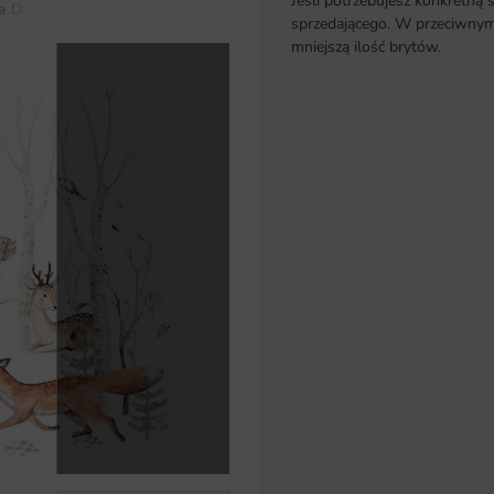
Jeśli potrzebujesz konkretną 
a Dziecka
Dla Chłopca
Fototapeta Zwierzątka Leśne
sprzedającego. W przeciwnym 
mniejszą ilość brytów.