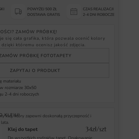
KI
POWYŻEJ 500 ZŁ
CZAS REALIZACJI
Y
DOSTAWA GRATIS
2-4 DNI ROBOCZE
NOŚCI? ZAMÓW PRÓBKĘ!
e się cała grafika, która pozwala ocenić kolory
, dzięki któremu ocenisz jakość zdjęcia.
ZAMÓW PRÓBKĘ FOTOTAPETY
ZAPYTAJ O PRODUKT
ę materiału
 rozmiarze 30x50
u 2-4 dni roboczych
O KLEJU!
y klej, który zapewni doskonałą przyczepność i
lata.
34zł/szt
Klej do tapet
Do wszystkich rodzajów tapet. Opakowanie