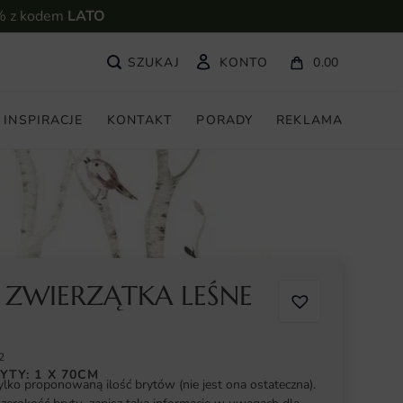
% z kodem
LATO
KONTO
0.00
INSPIRACJE
KONTAKT
PORADY
REKLAMA
 ZWIERZĄTKA LEŚNE
2
YTY: 1 X 70CM
ylko proponowaną ilość brytów (nie jest ona ostateczna).