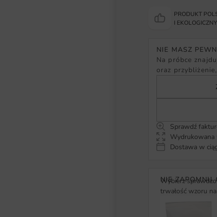
PRODUKT POLS
I EKOLOGICZN
NIE MASZ PEW
Na próbce znajduj
oraz przybliżenie
Sprawdź faktur
Wydrukowana w
Dostawa w ciąg
NIE ZAPOMNIJ 
Wybierz sprawdzon
trwałość wzoru na 