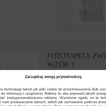
FOTOTAPETA ZWI
WZÓR 3
Co przedstawia ta fototapeta
Zarządzaj swoją prywatnością
Fototapeta Zwierzątka Leśne prz
charakterem. Motyw został opraco
 technologii takich jak pliki cookie do przechowywania i/lub uzy
 do informacji o urządzeniu. Robimy to, aby poprawić jakość przegl
dodatkami i światłem.
lać (nie)spersonalizowane reklamy. Wyrażenie zgody na te tec
i nam przetwarzanie danych, takich jak zachowanie podczas prze
Kompozycja została zbudowana z 