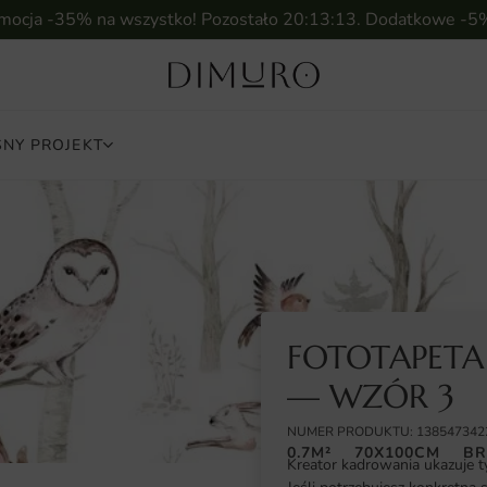
omocja -35% na wszystko! Pozostało
20:13:12
. Dodatkowe -5
NY PROJEKT
FOTOTAPETA
— WZÓR 3
NUMER PRODUKTU: 138547342
0.7M²
70X100CM
BR
Kreator kadrowania ukazuje t