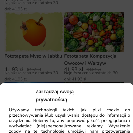
Najniższa cena z ostatnich 30
dni:
41.93
zł
Fototapeta Kompozycja
Fototapeta Mysz w Jabłku
Owoców i Warzyw
41.93
zł
41.93
zł
64.51
zł
64.51
zł
Najniższa cena z ostatnich 30
Najniższa cena z ostatnich 30
dni:
41.93
zł
dni:
41.93
zł
Zarządzaj swoją
prywatnością
Używamy technologii takich jak pliki cookie do
przechowywania i/lub uzyskiwania dostępu do informacji o
urządzeniu. Robimy to, aby poprawić jakość przeglądania i
Fototapeta Owoce w
Fototapeta Owoce w
wyświetlać (nie)spersonalizowane reklamy. Wyrażenie
zgody na te technologie umożliwi nam przetwarzanie