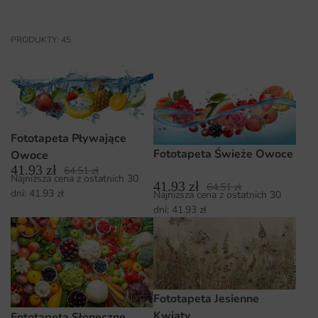
PRODUKTY: 45
Fototapeta Pływające
Fototapeta Świeże Owoce
Owoce
41.93
zł
64.51
zł
Najniższa cena z ostatnich 30
41.93
zł
64.51
zł
dni:
41.93
zł
Najniższa cena z ostatnich 30
dni:
41.93
zł
Fototapeta Jesienne
Kwiaty
Fototapeta Słoneczne