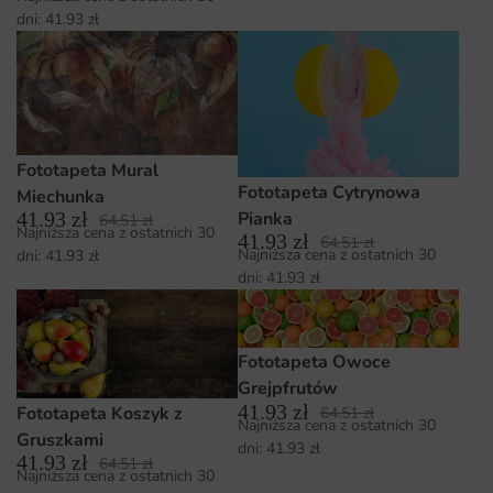
dni:
41.93
zł
Fototapeta Mural
Fototapeta Cytrynowa
Miechunka
Pianka
41.93
zł
64.51
zł
Najniższa cena z ostatnich 30
41.93
zł
64.51
zł
Najniższa cena z ostatnich 30
dni:
41.93
zł
dni:
41.93
zł
Fototapeta Owoce
Grejpfrutów
41.93
zł
Fototapeta Koszyk z
64.51
zł
Najniższa cena z ostatnich 30
Gruszkami
dni:
41.93
zł
41.93
zł
64.51
zł
Najniższa cena z ostatnich 30