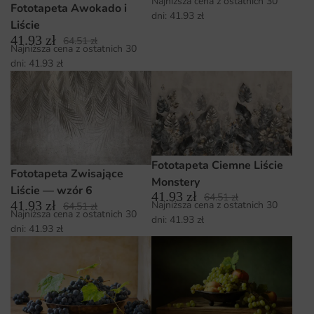
Najniższa cena z ostatnich 30
Fototapeta Awokado i
dni:
41.93
zł
Liście
41.93
zł
64.51
zł
Najniższa cena z ostatnich 30
dni:
41.93
zł
Fototapeta Ciemne Liście
Fototapeta Zwisające
Monstery
Liście — wzór 6
41.93
zł
64.51
zł
41.93
zł
Najniższa cena z ostatnich 30
64.51
zł
Najniższa cena z ostatnich 30
dni:
41.93
zł
dni:
41.93
zł