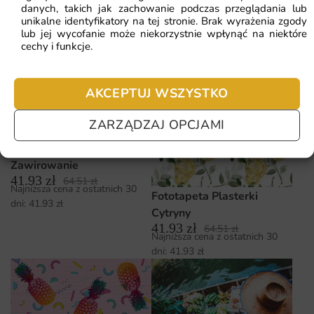
Koszyku
Wodzie
danych, takich jak zachowanie podczas przeglądania lub
41.93
zł
41.93
zł
64.51
zł
64.51
zł
unikalne identyfikatory na tej stronie. Brak wyrażenia zgody
Najniższa cena z ostatnich 30
Najniższa cena z ostatnich 30
lub jej wycofanie może niekorzystnie wpłynąć na niektóre
dni:
41.93
zł
dni:
41.93
zł
cechy i funkcje.
AKCEPTUJ WSZYSTKO
ZARZĄDZAJ OPCJAMI
Fototapeta Cytrynowe
Zawirowanie
41.93
zł
64.51
zł
Najniższa cena z ostatnich 30
Fototapeta Plasterki
dni:
41.93
zł
Cytryny
41.93
zł
64.51
zł
Najniższa cena z ostatnich 30
dni:
41.93
zł