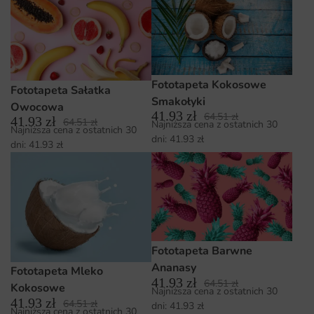
Fototapeta Kokosowe
Fototapeta Sałatka
Smakołyki
Owocowa
41.93
zł
64.51
zł
41.93
zł
64.51
zł
Najniższa cena z ostatnich 30
Najniższa cena z ostatnich 30
dni:
41.93
zł
dni:
41.93
zł
Fototapeta Barwne
Ananasy
Fototapeta Mleko
41.93
zł
64.51
zł
Kokosowe
Najniższa cena z ostatnich 30
41.93
zł
64.51
zł
dni:
41.93
zł
Najniższa cena z ostatnich 30