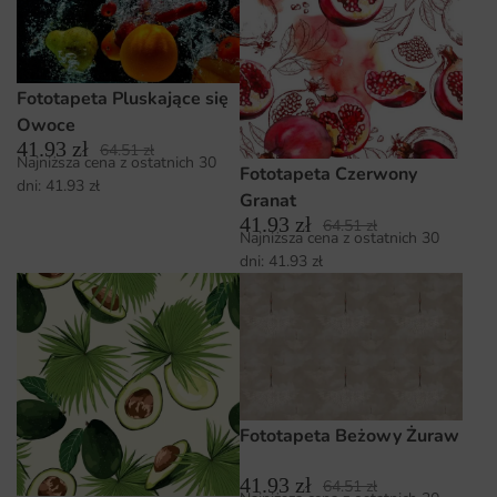
Fototapeta Pluskające się
Owoce
41.93
zł
64.51
zł
Najniższa cena z ostatnich 30
Fototapeta Czerwony
dni:
41.93
zł
Granat
41.93
zł
64.51
zł
Najniższa cena z ostatnich 30
dni:
41.93
zł
Fototapeta Beżowy Żuraw
41.93
zł
64.51
zł