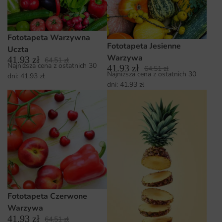
Fototapeta Warzywna
Fototapeta Jesienne
Uczta
Warzywa
41.93
zł
64.51
zł
Najniższa cena z ostatnich 30
41.93
zł
64.51
zł
Najniższa cena z ostatnich 30
dni:
41.93
zł
dni:
41.93
zł
Fototapeta Czerwone
Warzywa
41.93
zł
64.51
zł