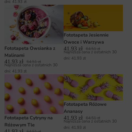
dni:
41.93
zł
Fototapeta Jesiennie
Owoce i Warzywa
Fototapeta Owsianka z
41.93
zł
64.51
zł
Najniższa cena z ostatnich 30
Malinami
dni:
41.93
zł
41.93
zł
64.51
zł
Najniższa cena z ostatnich 30
dni:
41.93
zł
Fototapeta Różowe
Ananasy
41.93
zł
Fototapeta Cytryny na
64.51
zł
Najniższa cena z ostatnich 30
Różowym Tle
dni:
41.93
zł
41.93
zł
64.51
zł