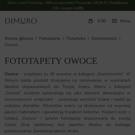
Tylko u nas! Promocja -35% na wszystko! Pozostało
18:09:32
. Dodatkowe
-5% z kodem
LATO
0.00
Strona główna
Fototapety
Tematyka
Gastronomia
Owoce
FOTOTAPETY OWOCE
Owoce
– znajdziesz tu 45 wzorów w kategorii „Gastronomia”. W
Dimuro każdy produkt drukujemy na zamówienie, w wymiarach
idealnie dopasowanych do Twojej ściany. Wzory z kategorii
„Owoce” świetnie sprawdzają się jako element dekoracyjny w
nowoczesnych wnętrzach – pozwalają wyróżnić ścianę i nadać jej
unikalny charakter. Wszystkie wzory są drukowane na wysokiej
jakości materiałach z gwarancją trwałości kolorów. Wybierz wzór z
kolekcji „Owoce” i zamów fototapetę dopasowaną do swojej
ściany. Druk lateksowy, bez zapachu, idealny do każdego
pomieszczenia. Gwarancja jakości druku.