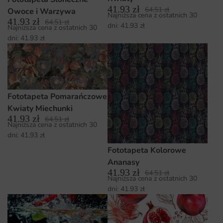
41.93
zł
64.51
zł
Owoce i Warzywa
Najniższa cena z ostatnich 30
41.93
zł
64.51
zł
dni:
41.93
zł
Najniższa cena z ostatnich 30
dni:
41.93
zł
Fototapeta Pomarańczowe
Kwiaty Miechunki
41.93
zł
64.51
zł
Najniższa cena z ostatnich 30
dni:
41.93
zł
Fototapeta Kolorowe
Ananasy
41.93
zł
64.51
zł
Najniższa cena z ostatnich 30
dni:
41.93
zł