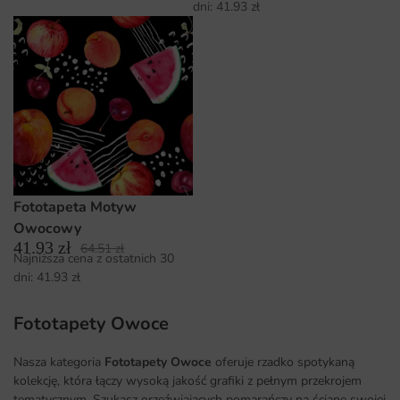
dni:
41.93
zł
Fototapeta Motyw
Owocowy
41.93
zł
64.51
zł
Najniższa cena z ostatnich 30
dni:
41.93
zł
Fototapety Owoce
Nasza kategoria
Fototapety Owoce
oferuje rzadko spotykaną
kolekcję, która łączy wysoką jakość grafiki z pełnym przekrojem
tematycznym. Szukasz orzeźwiających pomarańczy na ścianę swojej