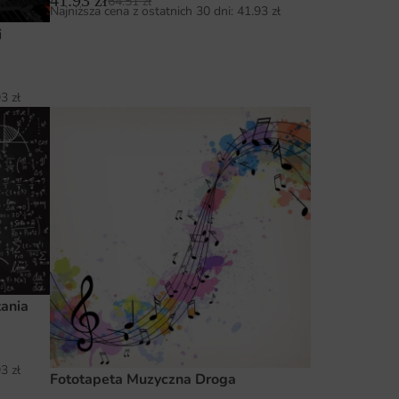
64.51
zł
Najniższa cena z ostatnich 30 dni:
41.93
zł
i
93
zł
ania
93
zł
Fototapeta Muzyczna Droga