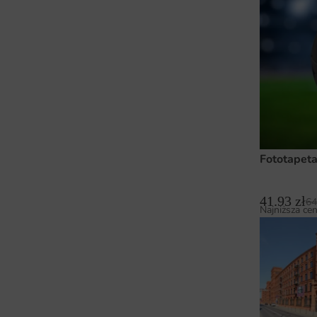
Fototapet
41.93
zł
64
Najniższa cen