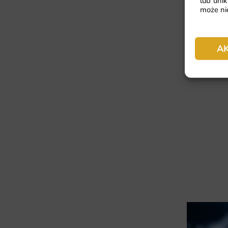
lub unik
może nie
Fototapeta
A
41.93
zł
64
Najniższa cen