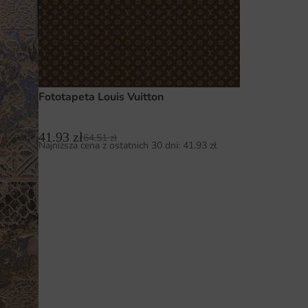
Fototapeta Louis Vuitton
41.93
zł
64.51
zł
Najniższa cena z ostatnich 30 dni:
41.93
zł