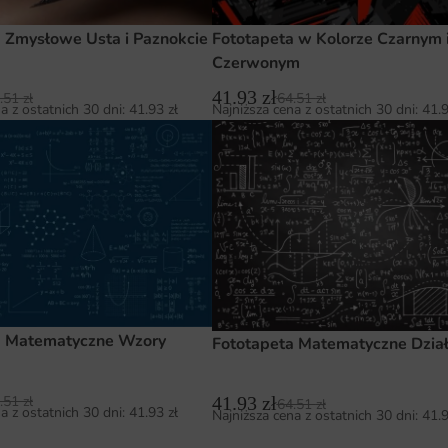
 Zmysłowe Usta i Paznokcie
Fototapeta w Kolorze Czarnym 
Czerwonym
41.93
zł
.51
zł
64.51
zł
a z ostatnich 30 dni:
41.93
zł
Najniższa cena z ostatnich 30 dni:
41.
a Matematyczne Wzory
Fototapeta Matematyczne Dział
.51
zł
41.93
zł
64.51
zł
a z ostatnich 30 dni:
41.93
zł
Najniższa cena z ostatnich 30 dni:
41.