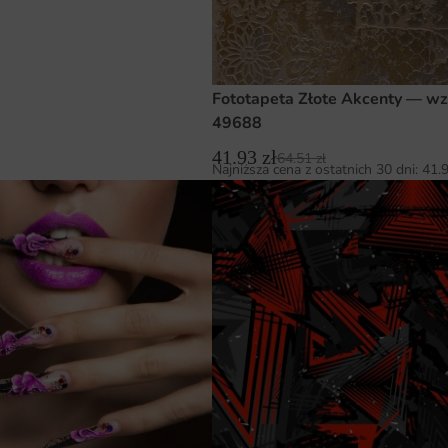
Fototapeta Złote Akcenty — wz
49688
41.93
zł
64.51
zł
Najniższa cena z ostatnich 30 dni:
41.