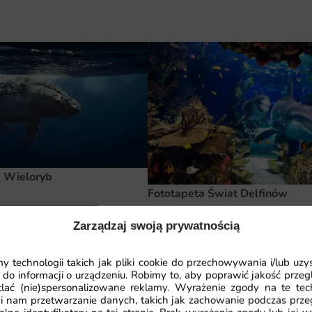
a Wieloryb
Fototapeta Świat Delfinów
.51
zł
Zarządzaj swoją prywatnością
a z ostatnich 30 dni:
41.93
zł
41.93
zł
64.51
zł
Najniższa cena z ostatnich 30 dni:
41.
 technologii takich jak pliki cookie do przechowywania i/lub uzy
 do informacji o urządzeniu. Robimy to, aby poprawić jakość przegl
lać (nie)spersonalizowane reklamy. Wyrażenie zgody na te tec
i nam przetwarzanie danych, takich jak zachowanie podczas prze