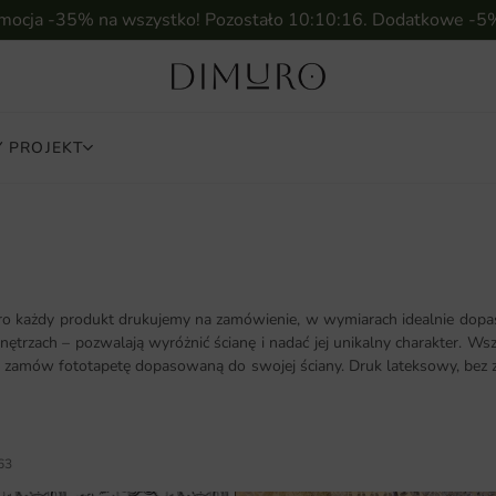
omocja -35% na wszystko! Pozostało
10:10:14
. Dodatkowe -5
 PROJEKT
ro każdy produkt drukujemy na zamówienie, w wymiarach idealnie dopas
trzach – pozwalają wyróżnić ścianę i nadać jej unikalny charakter. Wsz
 i zamów fototapetę dopasowaną do swojej ściany. Druk lateksowy, bez 
63