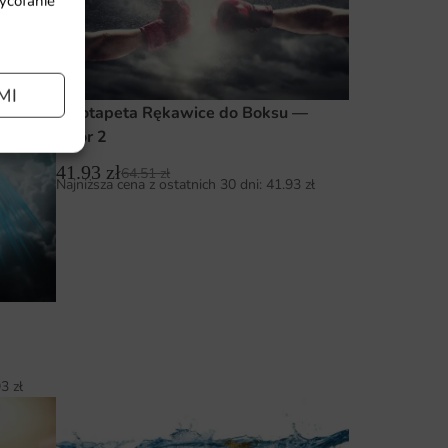
wycofanie
MI
Fototapeta Rękawice do Boksu —
wzór 2
41.93
zł
64.51
zł
Najniższa cena z ostatnich 30 dni:
41.93
zł
93
zł