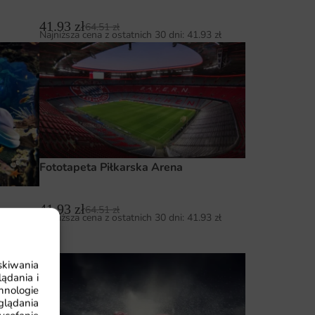
41.93
zł
64.51
zł
Najniższa cena z ostatnich 30 dni:
41.93
zł
Fototapeta Piłkarska Arena
41.93
zł
64.51
zł
Najniższa cena z ostatnich 30 dni:
41.93
zł
93
zł
skiwania
ądania i
hnologie
glądania