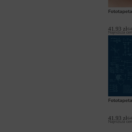
Fototapeta
41.93
zł
64
Najniższa cen
Fototapet
41.93
zł
64
Najniższa cen