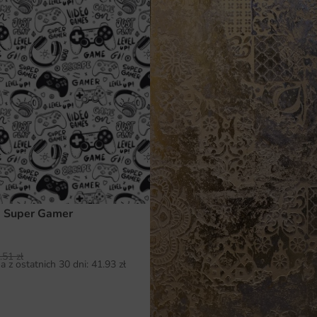
a Super Gamer
.51
zł
a z ostatnich 30 dni:
41.93
zł