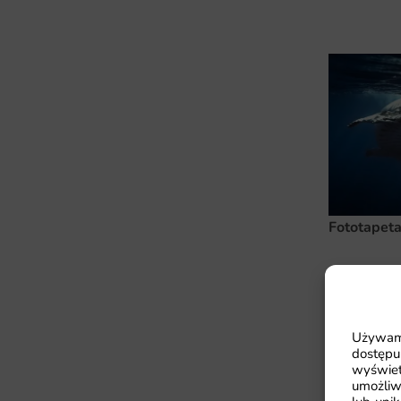
Fototapet
41.93
zł
64
Najniższa cen
Używamy
dostępu
wyświet
umożliw