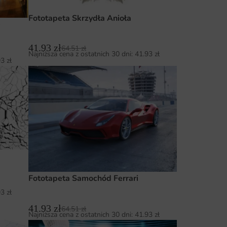
Fototapeta Skrzydła Anioła
e
41.93
zł
64.51
zł
Najniższa cena z ostatnich 30 dni:
41.93
zł
93
zł
Fototapeta Samochód Ferrari
93
zł
41.93
zł
64.51
zł
Najniższa cena z ostatnich 30 dni:
41.93
zł