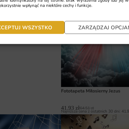
alne identyfikatory na tej stronie. Brak wyrażenia zgody lub jej 
korzystnie wpłynąć na niektóre cechy i funkcje.
 Kobieta w Złocie
KCEPTUJ WSZYSTKO
ZARZĄDZAJ OPCJA
.51
zł
a z ostatnich 30 dni:
41.93
zł
Fototapeta Miłosierny Jezus
41.93
zł
64.51
zł
Najniższa cena z ostatnich 30 dni:
41.