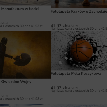
 Manufaktura w Łodzi
Fototapeta Kraków o Zachodzi
.51
zł
41.93
zł
a z ostatnich 30 dni:
41.93
zł
64.51
zł
Najniższa cena z ostatnich 30 dni:
41.
Fototapeta Piłka Koszykowa
a Gwiezdne Wojny
41.93
zł
64.51
zł
Najniższa cena z ostatnich 30 dni:
41.
.51
zł
a z ostatnich 30 dni:
41.93
zł