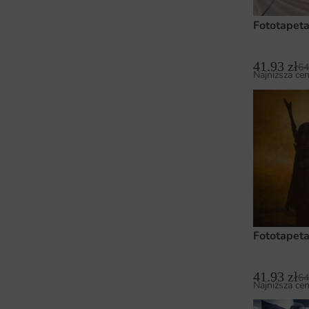
Fototapeta
41.93
zł
64
Najniższa cen
Fototapet
41.93
zł
64
Najniższa cen