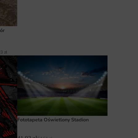
ór
93
zł
Fototapeta Oświetlony Stadion
41.93
zł