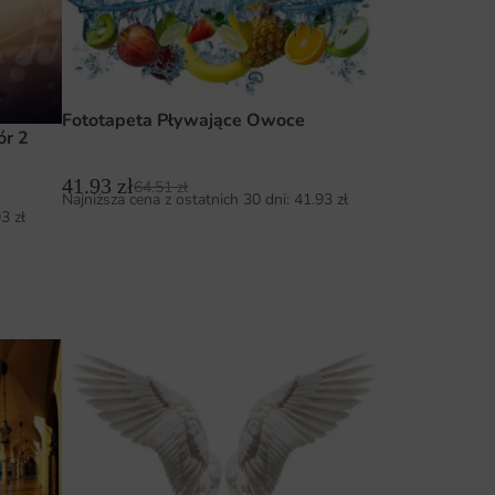
Fototapeta Pływające Owoce
ór 2
41.93
zł
64.51
zł
Najniższa cena z ostatnich 30 dni:
41.93
zł
93
zł