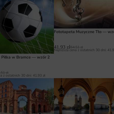
Fototapeta Muzyczne Tło — wz
41.93
zł
64.51
zł
Najniższa cena z ostatnich 30 dni:
41.
a Piłka w Bramce — wzór 2
.51
zł
a z ostatnich 30 dni:
41.93
zł