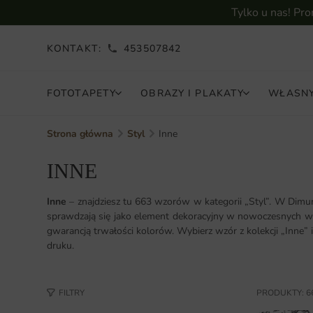
Tylko u nas! Pr
KONTAKT:
453507842
FOTOTAPETY
OBRAZY I PLAKATY
WŁASNY
Strona główna
Styl
Inne
INNE
Inne
– znajdziesz tu 663 wzorów w kategorii „Styl”. W Dimu
sprawdzają się jako element dekoracyjny w nowoczesnych wnę
gwarancją trwałości kolorów. Wybierz wzór z kolekcji „Inne”
druku.
FILTRY
PRODUKTY: 6