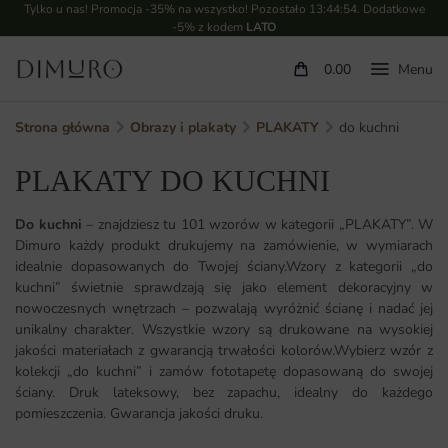
Tylko u nas! Promocja -35% na wszystko! Pozostało
13:44:52
. Dodatkowe
-5% z kodem
LATO
0.00
Strona główna
Obrazy i plakaty
PLAKATY
do kuchni
PLAKATY DO KUCHNI
Do kuchni
– znajdziesz tu 101 wzorów w kategorii „PLAKATY”. W
Dimuro każdy produkt drukujemy na zamówienie, w wymiarach
idealnie dopasowanych do Twojej ściany.Wzory z kategorii „do
kuchni” świetnie sprawdzają się jako element dekoracyjny w
nowoczesnych wnętrzach – pozwalają wyróżnić ścianę i nadać jej
unikalny charakter. Wszystkie wzory są drukowane na wysokiej
jakości materiałach z gwarancją trwałości kolorów.Wybierz wzór z
kolekcji „do kuchni” i zamów fototapetę dopasowaną do swojej
ściany. Druk lateksowy, bez zapachu, idealny do każdego
pomieszczenia. Gwarancja jakości druku.