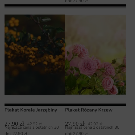
dni:
27.90
zł
Plakat Korale Jarzębiny
Plakat Różany Krzew
27.90
zł
27.90
zł
42.92
zł
42.92
zł
Najniższa cena z ostatnich 30
Najniższa cena z ostatnich 30
dni:
27.90
zł
dni:
27.90
zł