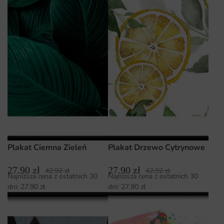
Plakat Ciemna Zieleń
Plakat Drzewo Cytrynowe
27.90
zł
27.90
zł
42.92
zł
42.92
zł
Najniższa cena z ostatnich 30
Najniższa cena z ostatnich 30
dni:
27.90
zł
dni:
27.90
zł