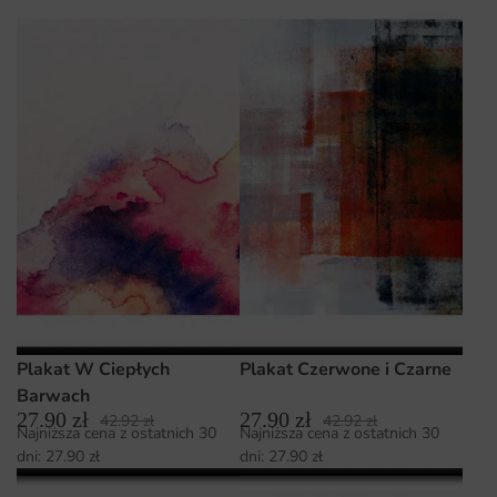
Plakat W Ciepłych
Plakat Czerwone i Czarne
Barwach
27.90
zł
27.90
zł
42.92
zł
42.92
zł
Najniższa cena z ostatnich 30
Najniższa cena z ostatnich 30
dni:
27.90
zł
dni:
27.90
zł