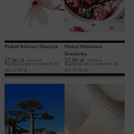
Plakat Różowy Storczyk
Plakat Malinowa
Owsianka
27.90
zł
27.90
zł
42.92
zł
42.92
zł
Najniższa cena z ostatnich 30
Najniższa cena z ostatnich 30
dni:
27.90
zł
dni:
27.90
zł