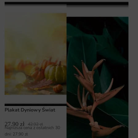
Plakat Dyniowy Świat
27.90
zł
42.92
zł
Najniższa cena z ostatnich 30
dni:
27.90
zł