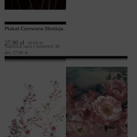
Plakat Czerwona Strelicja
27.90
zł
42.92
zł
Najniższa cena z ostatnich 30
dni:
27.90
zł