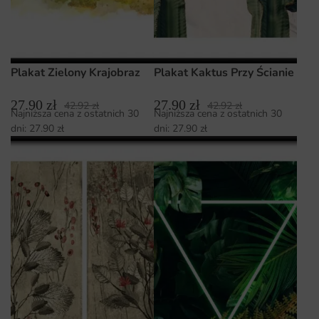
Plakat Zielony Krajobraz
Plakat Kaktus Przy Ścianie
27.90
zł
27.90
zł
42.92
zł
42.92
zł
Najniższa cena z ostatnich 30
Najniższa cena z ostatnich 30
dni:
27.90
zł
dni:
27.90
zł