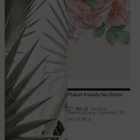
Plakat Kwiaty Na Górze
27.90
zł
42.92
zł
Najniższa cena z ostatnich 30
dni:
27.90
zł