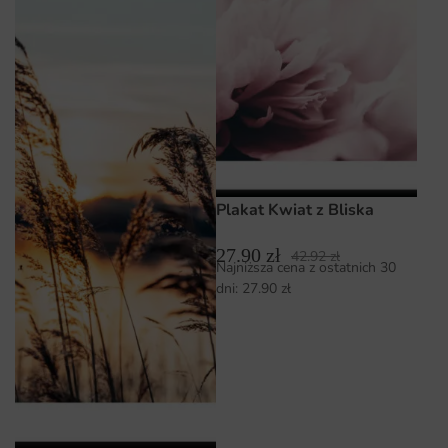
Plakat Kwiat z Bliska
27.90
zł
42.92
zł
Najniższa cena z ostatnich 30
dni:
27.90
zł