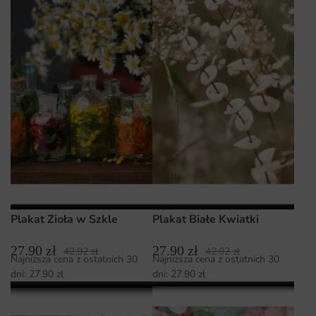
Plakat Zioła w Szkle
Plakat Białe Kwiatki
27.90
zł
27.90
zł
42.92
zł
42.92
zł
Najniższa cena z ostatnich 30
Najniższa cena z ostatnich 30
dni:
27.90
zł
dni:
27.90
zł