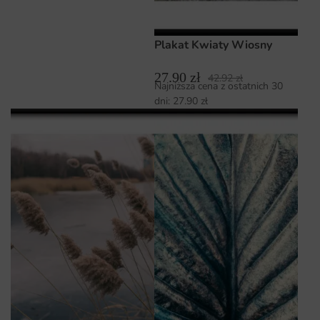
Plakat Kwiaty Wiosny
27.90
zł
42.92
zł
Najniższa cena z ostatnich 30
dni:
27.90
zł