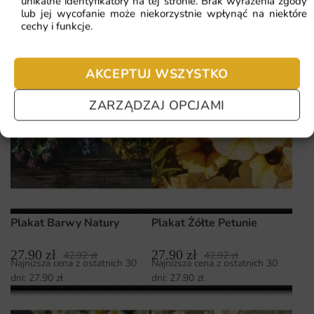
unikalne identyfikatory na tej stronie. Brak wyrażenia zgody
lub jej wycofanie może niekorzystnie wpłynąć na niektóre
cechy i funkcje.
AKCEPTUJ WSZYSTKO
ZARZĄDZAJ OPCJAMI
Plakat Barwy Natury
Plakat Żółte Petunie
27.90
zł
27.90
zł
42.92
zł
42.92
zł
Najniższa cena z ostatnich 30
Najniższa cena z ostatnich 30
dni:
27.90
zł
dni:
27.90
zł