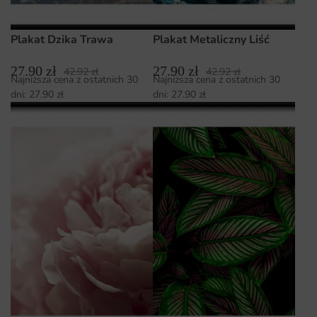
Plakat Dzika Trawa
Plakat Metaliczny Liść
27.90
zł
27.90
zł
42.92
zł
42.92
zł
Najniższa cena z ostatnich 30
Najniższa cena z ostatnich 30
dni:
27.90
zł
dni:
27.90
zł