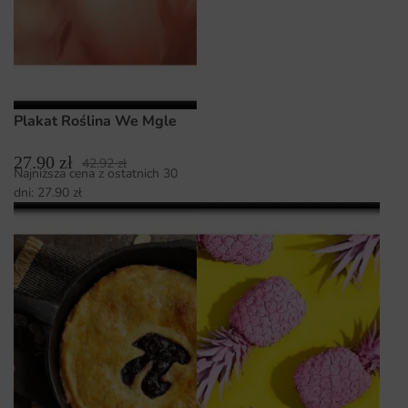
Plakat Roślina We Mgle
27.90
zł
42.92
zł
Najniższa cena z ostatnich 30
dni:
27.90
zł