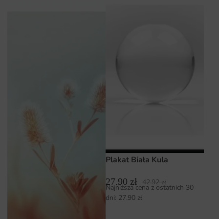
Plakat Biała Kula
27.90
zł
42.92
zł
Najniższa cena z ostatnich 30
dni:
27.90
zł