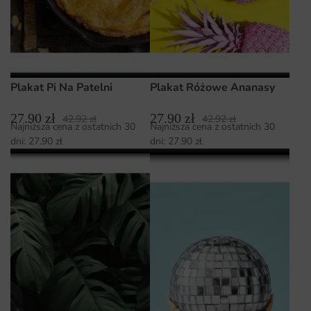
Plakat Pi Na Patelni
Plakat Różowe Ananasy
27.90
zł
27.90
zł
42.92
zł
42.92
zł
Najniższa cena z ostatnich 30
Najniższa cena z ostatnich 30
dni:
27.90
zł
dni:
27.90
zł