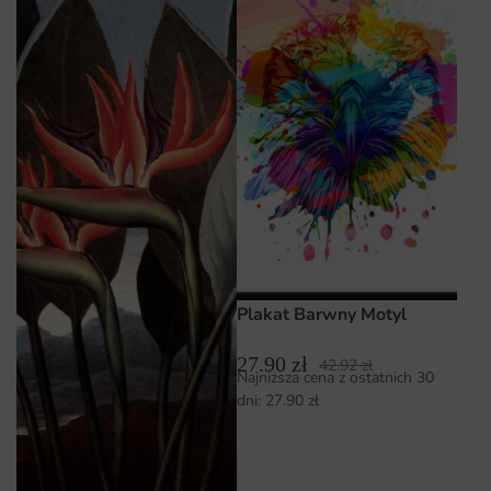
Plakat Barwny Motyl
27.90
zł
42.92
zł
Najniższa cena z ostatnich 30
dni:
27.90
zł