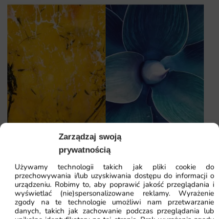
Zarządzaj swoją
prywatnością
Plakat Żółte Dmuchawce
Plakat Liście Agawy —
Używamy technologii takich jak pliki cookie do
wzór 2
przechowywania i/lub uzyskiwania dostępu do informacji o
27.90
zł
27.90
zł
42.92
zł
42.92
zł
urządzeniu. Robimy to, aby poprawić jakość przeglądania i
Najniższa cena z ostatnich 30
Najniższa cena z ostatnich 30
wyświetlać (nie)spersonalizowane reklamy. Wyrażenie
dni:
27.90
zł
dni:
27.90
zł
zgody na te technologie umożliwi nam przetwarzanie
danych, takich jak zachowanie podczas przeglądania lub