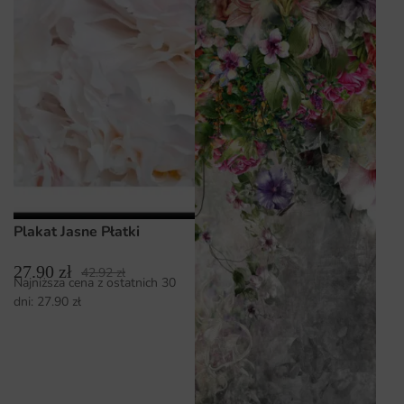
Plakat Jasne Płatki
27.90
zł
42.92
zł
Najniższa cena z ostatnich 30
dni:
27.90
zł