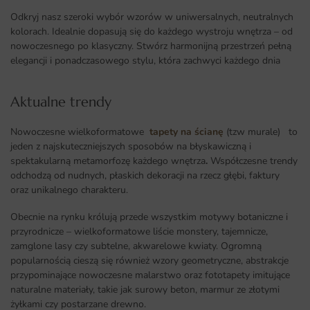
Odkryj nasz szeroki wybór wzorów w uniwersalnych, neutralnych
kolorach. Idealnie dopasują się do każdego wystroju wnętrza – od
nowoczesnego po klasyczny. Stwórz harmonijną przestrzeń pełną
elegancji i ponadczasowego stylu, która zachwyci każdego dnia
Aktualne trendy​
Nowoczesne wielkoformatowe
tapety na ścianę
(tzw murale) to
jeden z najskuteczniejszych sposobów na błyskawiczną i
spektakularną metamorfozę każdego wnętrza
.
Współczesne trendy
odchodzą od nudnych, płaskich dekoracji na rzecz głębi, faktury
oraz unikalnego charakteru.
Obecnie na rynku królują przede wszystkim motywy botaniczne i
przyrodnicze – wielkoformatowe liście monstery, tajemnicze,
zamglone lasy czy subtelne, akwarelowe kwiaty. Ogromną
popularnością cieszą się również wzory geometryczne, abstrakcje
przypominające nowoczesne malarstwo oraz fototapety imitujące
naturalne materiały, takie jak surowy beton, marmur ze złotymi
żyłkami czy postarzane drewno.