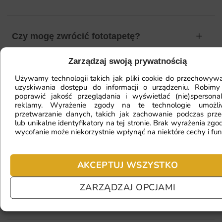
Czy mogę zwrócić fototapetę?
Zarządzaj swoją prywatnością
Jak zamontować fototapetę? / Jak
Używamy technologii takich jak pliki cookie do przechowywa
uzyskiwania dostępu do informacji o urządzeniu. Robimy
przygotować ścianę?
poprawić jakość przeglądania i wyświetlać (nie)spersona
reklamy. Wyrażenie zgody na te technologie umożl
przetwarzanie danych, takich jak zachowanie podczas prze
lub unikalne identyfikatory na tej stronie. Brak wyrażenia zgod
Fototapeta ma inny kolor na telefonie
wycofanie może niekorzystnie wpłynąć na niektóre cechy i fun
a inny na komputerze. Jak sprawdzić
kolor?
AKCEPTUJ WSZYSTKO
ZARZĄDZAJ OPCJAMI
Jaki materiał wybrać?