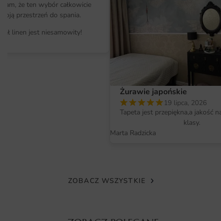
minimalistycznym. Jeżeli szukasz inspiracji, sprawdź naszą
ałam, że ten wybór całkowicie
ofertę
Fototapet
, gdzie znajdziesz wiele innych
moją przestrzeń do spania.
wyjątkowych wzorów.
iał linen jest niesamowity!
Materiał i jakość druku
Plakat Różowa Piwonia wykonany jest z wysokiej jakości
materiałów, które gwarantują trwałość i odporność na
uszkodzenia. Druk jest realizowany przy użyciu
Żurawie japońskie
nowoczesnych technologii, co zapewnia intensywność
19 lipca, 2026
Tapeta jest przepiękna,a jakość n
kolorów oraz wyjątkową ostrość detali. Dzięki
klasy.
zastosowanym atramentom, plakat jest odporny na
Marta Radzicka
blaknięcie, co pozwala cieszyć się jego pięknem przez
długi czas. Materiał jest łatwy w czyszczeniu, co jest
istotne w przypadku dekoracji w kuchni czy innych
pomieszczeniach narażonych na zabrudzenia.
ZOBACZ WSZYSTKIE
Wymiary na miarę i łatwy montaż
Plakat Różowa Piwonia dostępny jest w różnych