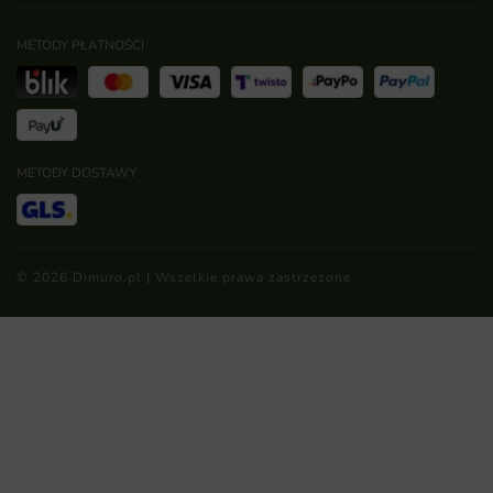
METODY PŁATNOŚCI
METODY DOSTAWY
© 2026 Dimuro.pl | Wszelkie prawa zastrzeżone