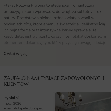
Plakat Różowa Piwonia to elegancka i romantyczna
propozycja, która wprowadza do wnętrza subtelny urok
natury. Przedstawia piękne, pełne kwiaty piwonii w
odcieniach różu, które emanują świeżością i delikatnością.
Ich bujna forma oraz intensywne barwy sprawiają, że
każdy detal jest wyrazisty, co czyni ten plakat doskonałym
elementem dekoracyjnym, który przyciąga uwagę i dodaje
charakteru każdemu pomieszczeniu.
Czytaj więcej
Gdzie sprawdzi się fototapeta Plakat Różowa Piwonia
Fototapeta Plakat Różowa Piwonia idealnie sprawdzi się
w różnorodnych wnętrzach. Doskonałym miejscem dla
ZAUFAŁO NAM TYSIĄCE ZADOWOLONYCH
niej jest sypialnia, gdzie stworzy romantyczną i relaksującą
KLIENTÓW
atmosferę. Może być również zastosowana w kuchni,
dodając jej przytulności i świeżości. Dodatkowo, plakaty z
o sypialni
motywami kwiatowymi świetnie komponują się z
25 lipca, 2026
przestrzeniami w stylu skandynawskim, boho czy
ię na fototapetę do sypialni.