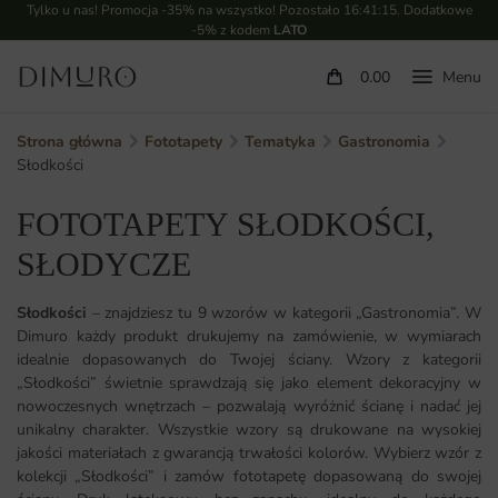
Tylko u nas! Promocja -35% na wszystko! Pozostało
16:41:15
. Dodatkowe
-5% z kodem
LATO
0.00
Strona główna
Fototapety
Tematyka
Gastronomia
Słodkości
FOTOTAPETY SŁODKOŚCI,
SŁODYCZE
Słodkości
– znajdziesz tu 9 wzorów w kategorii „Gastronomia”. W
Dimuro każdy produkt drukujemy na zamówienie, w wymiarach
idealnie dopasowanych do Twojej ściany. Wzory z kategorii
„Słodkości” świetnie sprawdzają się jako element dekoracyjny w
nowoczesnych wnętrzach – pozwalają wyróżnić ścianę i nadać jej
unikalny charakter. Wszystkie wzory są drukowane na wysokiej
jakości materiałach z gwarancją trwałości kolorów. Wybierz wzór z
kolekcji „Słodkości” i zamów fototapetę dopasowaną do swojej