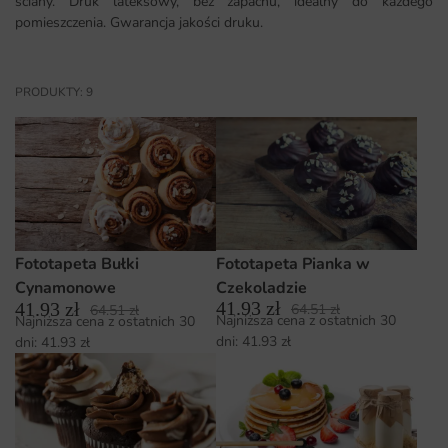
ściany. Druk lateksowy, bez zapachu, idealny do każdego
pomieszczenia. Gwarancja jakości druku.
PRODUKTY: 9
Fototapeta Pianka w
Fototapeta Bułki
Czekoladzie
Cynamonowe
41.93
zł
41.93
zł
64.51
zł
64.51
zł
Najniższa cena z ostatnich 30
Najniższa cena z ostatnich 30
dni:
41.93
zł
dni:
41.93
zł