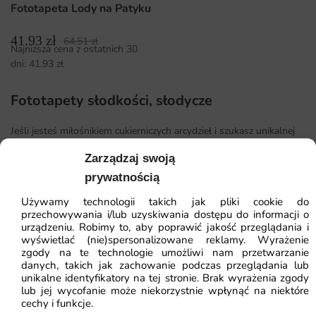
Fototapeta Lody na Patyku
41.93
zł
64.51
zł
Najniższa cena z ostatnich 30
dni:
41.93
zł
Fototapety słodkości, słodycze
Jeśli jesteś miłośnikiem cukierniczych arcydzieł i szukasz unikalnej
dekoracji do swojego domu, nasza kategoria
"Fototapety
Zarządzaj swoją
słodkości, słodycze"
jest stworzona właśnie dla Ciebie. Te
niesamowite fototapety wprowadzą do Twojego wnętrza
prywatnością
atmosferę radości, beztroski i dobrej zabawy.
Używamy technologii takich jak pliki cookie do
przechowywania i/lub uzyskiwania dostępu do informacji o
Nasze fototapety zabierają Cię w zaczarowany świat słodyczy,
urządzeniu. Robimy to, aby poprawić jakość przeglądania i
pełen przepysznych ciasteczek, lizaków, cukierków, czekoladek i
wyświetlać (nie)spersonalizowane reklamy. Wyrażenie
tortów. Te apetyczne obrazy sprawią, że będziesz czuł słodki smak
zgody na te technologie umożliwi nam przetwarzanie
na samym widok!
danych, takich jak zachowanie podczas przeglądania lub
unikalne identyfikatory na tej stronie. Brak wyrażenia zgody
Jednak to nie tylko estetyka!
Nasze fototapety są drukowane na
lub jej wycofanie może niekorzystnie wpłynąć na niektóre
cechy i funkcje.
wysokiej jakości materiałach, co gwarantuje im łatwość w obsłudze