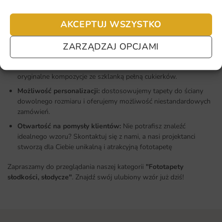
i wyjątkową długowieczność.
Co oferujemy w kategorii "Fototapety
AKCEPTUJ WSZYSTKO
słodkości, słodycze"
ZARZĄDZAJ OPCJAMI
Szeroki wybór wzorów:
oferujemy różnorodne zdjęcia i
ilustracje - od klasycznych ciastek, przez kolorowe lizaki, aż po
oryginalne kompozycje ze szklanką pełną cukierków.
Możliwość personalizacji:
dostosowujemy tapety do ściany
dowolnego rozmiaru i oferujemy możliwość niestandardowych
zamówień.
Otwartość na pomysły klientów:
Nie potrafisz znaleźć
idealnego wzoru? Skontaktuj się z nami, a nasi projektanci
stworzą dla Ciebie unikalną i atrakcyjną fototapetę
Zapraszamy do przeglądania naszej kategorii
"Fototapety
słodkości, słodycze"
. Znajdź swój ulubiony wzór już dziś!