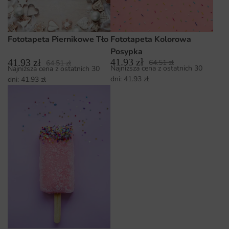
Fototapeta Kolorowa
Fototapeta Piernikowe Tło
Posypka
41.93
zł
41.93
zł
64.51
zł
64.51
zł
Najniższa cena z ostatnich 30
Najniższa cena z ostatnich 30
dni:
41.93
zł
dni:
41.93
zł