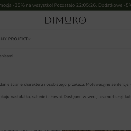
omocja -35% na wszystko! Pozostało
22:05:25
. Dodatkowe -5
NY PROJEKT
apisami
danie ścianie charakteru i osobistego przekazu. Motywacyjne sentencje, 
oju nastolatka, salonie i siłowni. Dostępne w wersji czarno-białej, 