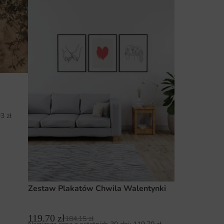
93
zł
Zestaw Plakatów Chwila Walentynki
119.70
zł
184.15
zł