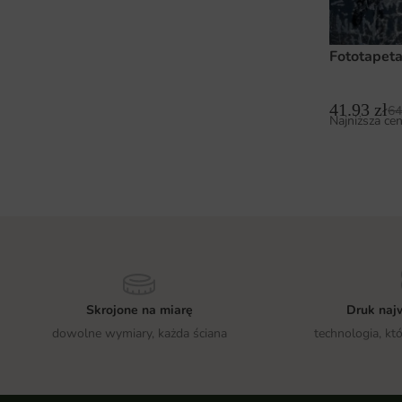
Fototapeta
41.93
zł
64
Najniższa cen
Skrojone na miarę
Druk najw
dowolne wymiary, każda ściana
technologia, kt