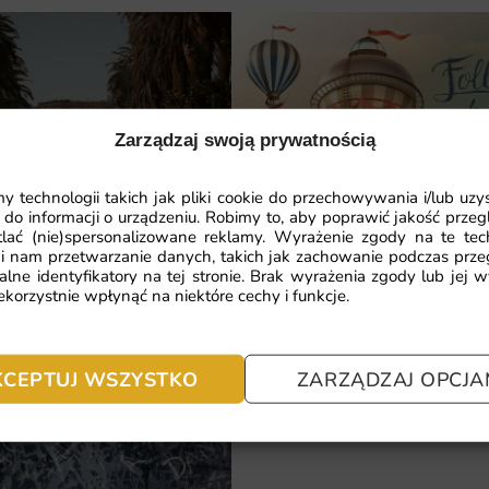
Zarządzaj swoją prywatnością
 technologii takich jak pliki cookie do przechowywania i/lub uzy
Fototapeta Follow Your Dreams
 do informacji o urządzeniu. Robimy to, aby poprawić jakość przegl
lać (nie)spersonalizowane reklamy. Wyrażenie zgody na te tec
a Napis Hollywood
i nam przetwarzanie danych, takich jak zachowanie podczas prze
alne identyfikatory na tej stronie. Brak wyrażenia zgody lub jej 
41.93
zł
64.51
zł
korzystnie wpłynąć na niektóre cechy i funkcje.
Najniższa cena z ostatnich 30 dni:
41.
.51
zł
a z ostatnich 30 dni:
41.93
zł
KCEPTUJ WSZYSTKO
ZARZĄDZAJ OPCJA