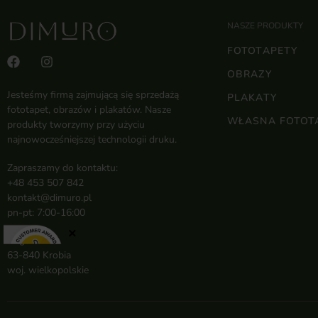
NASZE PRODUKTY
FOTOTAPETY
OBRAZY
Jesteśmy firmą zajmującą się sprzedażą
PLAKATY
fototapet, obrazów i plakatów. Nasze
WŁASNA FOTOT
produkty tworzymy przy użyciu
najnowocześniejszej technologii druku.
Zapraszamy do kontaktu:
+48 453 507 842
kontakt@dimuro.pl
pn-pt: 7:00-16:00
×
Rogowo 1a
63-840 Krobia
woj. wielkopolskie