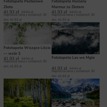
Fototapeta Pastelowe
Fototapeta Rozlany
Złoto
Marmur ze Złotem
41.93
zł
41.93
zł
64.51
zł
64.51
zł
Najniższa cena z ostatnich 30
Najniższa cena z ostatnich 30
dni:
41.93
zł
dni:
41.93
zł
Fototapeta Wiszące Liście
— wzór 3
Fototapeta Las we Mgle
41.93
zł
64.51
zł
Najniższa cena z ostatnich 30
dni:
41.93
zł
41.93
zł
64.51
zł
Najniższa cena z ostatnich 30
dni:
41.93
zł