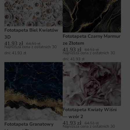
Fototapeta Biel Kwiatów
Fototapeta Czarny Marmur
3D
41.93
zł
ze Złotem
64.51
zł
Najniższa cena z ostatnich 30
41.93
zł
64.51
zł
Najniższa cena z ostatnich 30
dni:
41.93
zł
dni:
41.93
zł
Fototapeta Kwiaty Wiśni
— wzór 2
41.93
zł
64.51
zł
Fototapeta Granatowy
Najniższa cena z ostatnich 30