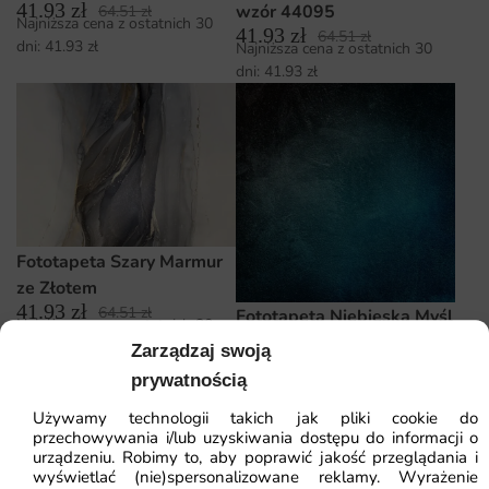
41.93
zł
wzór 44095
64.51
zł
Najniższa cena z ostatnich 30
41.93
zł
64.51
zł
dni:
41.93
zł
Najniższa cena z ostatnich 30
dni:
41.93
zł
Fototapeta Szary Marmur
ze Złotem
41.93
zł
64.51
zł
Fototapeta Niebieska Myśl
Najniższa cena z ostatnich 30
dni:
41.93
zł
Zarządzaj swoją
41.93
zł
64.51
zł
Najniższa cena z ostatnich 30
prywatnością
dni:
41.93
zł
Używamy technologii takich jak pliki cookie do
przechowywania i/lub uzyskiwania dostępu do informacji o
urządzeniu. Robimy to, aby poprawić jakość przeglądania i
wyświetlać (nie)spersonalizowane reklamy. Wyrażenie