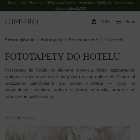
Tylko u nas! Promocja -35% na wszystko! Pozostało
06:50:46
. Dodatkowe
-5% z kodem
LATO
0.00
Strona główna
Fototapety
Przeznaczenie
Do Hotelu
FOTOTAPETY DO HOTELU
Fototapety do hotelu to element wystroju, który bezpośrednio
wpływa na pierwsze wrażenie gości i oceny online. W Dimuro.pl
realizujemy zamówienia dla branży HoReCa — druk na
indywidualne wymiary, szybka realizacja, materiały odporne na
intensywne użytkowanie.
PRODUKTY: 2196