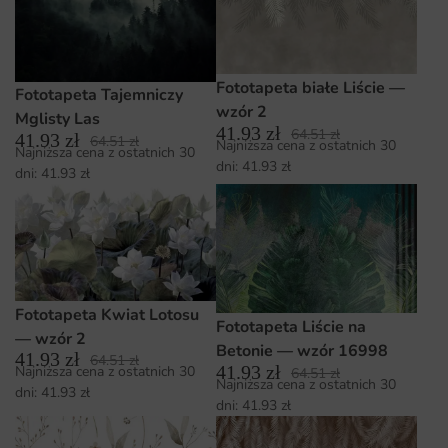
Fototapeta białe Liście —
Fototapeta Tajemniczy
wzór 2
Mglisty Las
41.93
zł
64.51
zł
41.93
zł
64.51
zł
Najniższa cena z ostatnich 30
Najniższa cena z ostatnich 30
dni:
41.93
zł
dni:
41.93
zł
Fototapeta Kwiat Lotosu
Fototapeta Liście na
— wzór 2
Betonie — wzór 16998
41.93
zł
64.51
zł
41.93
zł
Najniższa cena z ostatnich 30
64.51
zł
Najniższa cena z ostatnich 30
dni:
41.93
zł
dni:
41.93
zł