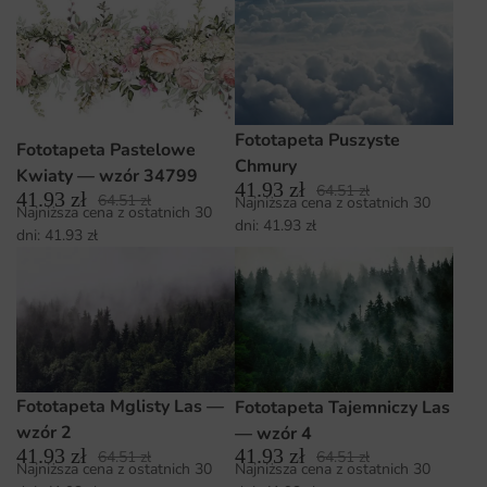
Fototapeta Puszyste
Fototapeta Pastelowe
Chmury
Kwiaty — wzór 34799
41.93
zł
64.51
zł
41.93
zł
64.51
zł
Najniższa cena z ostatnich 30
Najniższa cena z ostatnich 30
dni:
41.93
zł
dni:
41.93
zł
Fototapeta Mglisty Las —
Fototapeta Tajemniczy Las
wzór 2
— wzór 4
41.93
zł
41.93
zł
64.51
zł
64.51
zł
Najniższa cena z ostatnich 30
Najniższa cena z ostatnich 30