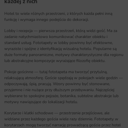
każdej z nich
Hotel to wiele różnych przestrzeni, z których każda pełni inną
funkcję i wymaga innego podejścia do dekoracji.
Lobby i recepcja — pierwsza przestrzeń, którą widzi gość. Ma za
zadanie natychmiastowo komunikować charakter obiektu i
standard usług. Fototapety w lobby powinny być efektowne,
wyraziste i spójne z identyfikacją wizualną hotelu. Popularne są
duże formaty panoramiczne, motywy charakterystyczne dla regionu
lub abstrakcyjne kompozycje wyrażające filozofię obiektu.
Pokoje gościnne — tutaj fototapeta ma tworzyć przytulną,
relaksującą atmosferę. Goście spędzają w pokojach wiele godzin —
odpoczywają, śpią, pracują. Wzory powinny być stonowane,
przyjemne i nie nużące przy dłuższym przebywaniu. Najczęściej
wybierane to spokojne pejzaże, botanika, subtelne abstrakcje lub
motywy nawiązujące do lokalizacji hotelu.
Korytarze i klatki schodowe — przestrzenie przejściowe, ale
widziane przez każdego gościa wiele razy dziennie. Fototapety w
korytarzach mogą tworzyć narrację prowadzącą gościa przez hotel