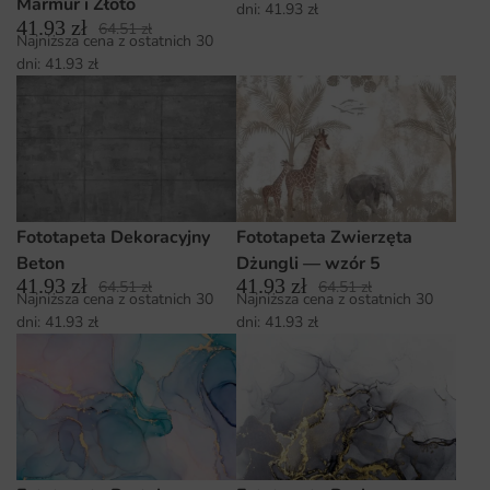
Marmur i Złoto
dni:
41.93
zł
41.93
zł
64.51
zł
Najniższa cena z ostatnich 30
dni:
41.93
zł
Fototapeta Dekoracyjny
Fototapeta Zwierzęta
Beton
Dżungli — wzór 5
41.93
zł
41.93
zł
64.51
zł
64.51
zł
Najniższa cena z ostatnich 30
Najniższa cena z ostatnich 30
dni:
41.93
zł
dni:
41.93
zł