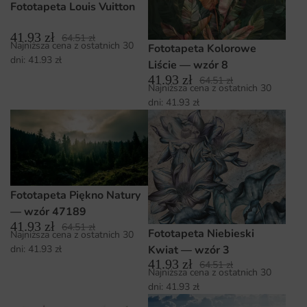
Fototapeta Louis Vuitton
41.93
zł
64.51
zł
Najniższa cena z ostatnich 30
Fototapeta Kolorowe
dni:
41.93
zł
Liście — wzór 8
41.93
zł
64.51
zł
Najniższa cena z ostatnich 30
dni:
41.93
zł
Fototapeta Piękno Natury
— wzór 47189
41.93
zł
64.51
zł
Fototapeta Niebieski
Najniższa cena z ostatnich 30
dni:
41.93
zł
Kwiat — wzór 3
41.93
zł
64.51
zł
Najniższa cena z ostatnich 30
dni:
41.93
zł