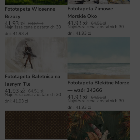
Fototapeta Zimowe
Fototapeta Wiosenne
Morskie Oko
Brzozy
41.93
zł
41.93
zł
64.51
zł
64.51
zł
Najniższa cena z ostatnich 30
Najniższa cena z ostatnich 30
dni:
41.93
zł
dni:
41.93
zł
Fototapeta Baletnica na
Fototapeta Błękitne Morze
Jasnym Tle
— wzór 34366
41.93
zł
64.51
zł
Najniższa cena z ostatnich 30
41.93
zł
64.51
zł
Najniższa cena z ostatnich 30
dni:
41.93
zł
dni:
41.93
zł