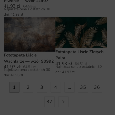
Piwonie — wzór 12407
41.93
zł
64.51
zł
Najniższa cena z ostatnich 30
dni:
41.93
zł
Fototapeta Liście Złotych
Fototapeta Liście
Palm
Wachlarze — wzór 90992
41.93
zł
64.51
zł
41.93
zł
Najniższa cena z ostatnich 30
64.51
zł
Najniższa cena z ostatnich 30
dni:
41.93
zł
dni:
41.93
zł
1
2
3
4
…
35
36
37