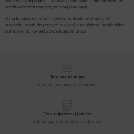
wymiary każdej ściany — ułatwi to zamawianie identycznych lub
podobnych fototapet przy kolejnej renowacji.
Pełną kolekcję wzorów znajdziesz w dziale
fototapety
. W
przypadku pytań dotyczących realizacji dla obiektów hotelarskich
zachęcamy do kontaktu z obsługą
Dimuro.pl
.
Skrojone na miarę
dowolne wymiary, każda ściana
Druk najwyższej jakości
technologia, która oddaje każdy detal