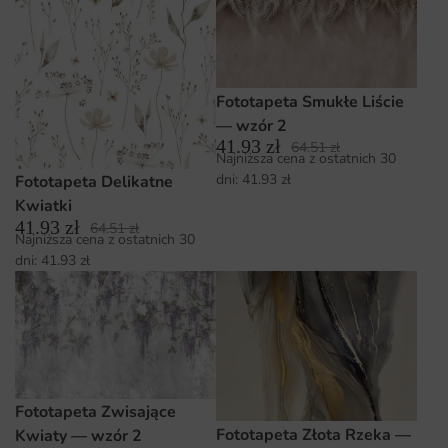
Fototapeta Smukłe Liście
— wzór 2
41.93
zł
64.51
zł
Najniższa cena z ostatnich 30
dni:
41.93
zł
Fototapeta Delikatne
Kwiatki
41.93
zł
64.51
zł
Najniższa cena z ostatnich 30
dni:
41.93
zł
Fototapeta Zwisające
Fototapeta Złota Rzeka —
Kwiaty — wzór 2