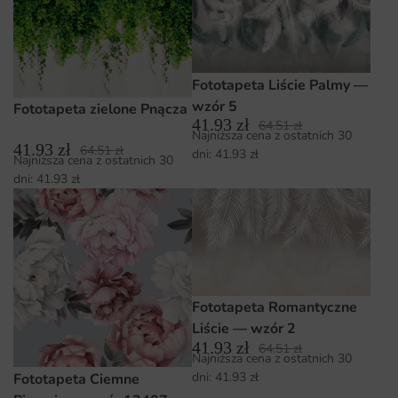
Fototapeta Liście Palmy —
wzór 5
Fototapeta zielone Pnącza
41.93
zł
64.51
zł
Najniższa cena z ostatnich 30
41.93
zł
64.51
zł
dni:
41.93
zł
Najniższa cena z ostatnich 30
dni:
41.93
zł
Fototapeta Romantyczne
Liście — wzór 2
41.93
zł
64.51
zł
Najniższa cena z ostatnich 30
dni:
41.93
zł
Fototapeta Ciemne