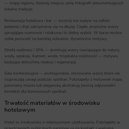
— mapę regionu, historię miejsca, serię fotografii dokumentujących
lokalne tradycje.
Restauracja hotelowa i bar — wystrój ma wpływ na odbiór
jedzenia i chęć zatrzymania się na dłużej. Ciepłe, przytulne wzory
sprzyjające rozmowie i relaksowi to dobry wybór. W barze można
sobie pozwolić na bardziej odważne, dynamiczne motywy.
Strefa wellness i SPA — dominują wzory nawiązujące do natury,
wody, spokoju. Kamień, woda, tropikalna roślinność — motywy
budujące atmosferę relaksu i regeneracji.
Sala konferencyjna — profesjonalne, stonowane wzory które nie
rozpraszają uwagi podczas spotkań. Fototapety z motywem mapy,
panoramy miasta lub elegancką abstrakcją tworzą odpowiedni
kontekst dla biznesowych spotkań.
Trwałość materiałów w środowisku
hotelowym
Hotel to środowisko o intensywnym użytkowaniu. Fototapety w
przestrzeniach publicznych narażone są na kontakt z wieloma