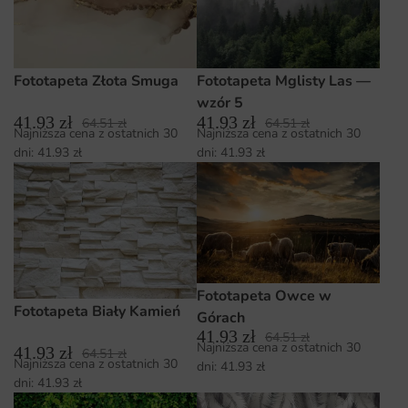
Fototapeta Złota Smuga
Fototapeta Mglisty Las —
wzór 5
41.93
zł
41.93
zł
64.51
zł
64.51
zł
Najniższa cena z ostatnich 30
Najniższa cena z ostatnich 30
dni:
41.93
zł
dni:
41.93
zł
Fototapeta Owce w
Fototapeta Biały Kamień
Górach
41.93
zł
64.51
zł
Najniższa cena z ostatnich 30
41.93
zł
64.51
zł
Najniższa cena z ostatnich 30
dni:
41.93
zł
dni:
41.93
zł