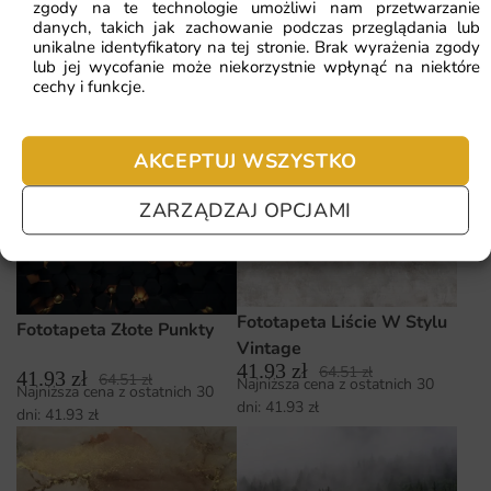
zgody na te technologie umożliwi nam przetwarzanie
danych, takich jak zachowanie podczas przeglądania lub
unikalne identyfikatory na tej stronie. Brak wyrażenia zgody
Fototapeta Akwarelowe
lub jej wycofanie może niekorzystnie wpłynąć na niektóre
Fototapeta Pióropusze w
cechy i funkcje.
Kwiaty — wzór 66559
Sepii
41.93
zł
64.51
zł
Najniższa cena z ostatnich 30
41.93
zł
64.51
zł
Najniższa cena z ostatnich 30
dni:
41.93
zł
AKCEPTUJ WSZYSTKO
dni:
41.93
zł
ZARZĄDZAJ OPCJAMI
Fototapeta Liście W Stylu
Fototapeta Złote Punkty
Vintage
41.93
zł
64.51
zł
41.93
zł
64.51
zł
Najniższa cena z ostatnich 30
Najniższa cena z ostatnich 30
dni:
41.93
zł
dni:
41.93
zł