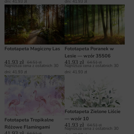
dni:
41.93
zł
dni:
41.93
zł
Fototapeta Magiczny Las
Fototapeta Poranek w
Lesie — wzór 35506
41.93
zł
41.93
zł
64.51
zł
64.51
zł
Najniższa cena z ostatnich 30
Najniższa cena z ostatnich 30
dni:
41.93
zł
dni:
41.93
zł
Fototapeta Zielone Liście
— wzór 10
Fototapeta Tropikalne
41.93
zł
64.51
zł
Różowe Flamingami
Najniższa cena z ostatnich 30
41.93
zł
64.51
zł