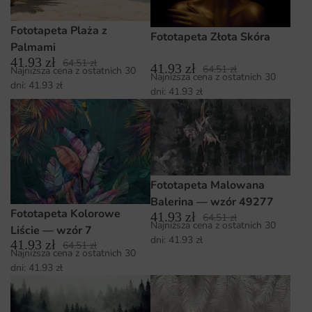
Fototapeta Plaża z
Fototapeta Złota Skóra
Palmami
41.93
zł
64.51
zł
41.93
zł
64.51
zł
Najniższa cena z ostatnich 30
Najniższa cena z ostatnich 30
dni:
41.93
zł
dni:
41.93
zł
Fototapeta Malowana
Balerina — wzór 49277
Fototapeta Kolorowe
41.93
zł
64.51
zł
Najniższa cena z ostatnich 30
Liście — wzór 7
dni:
41.93
zł
41.93
zł
64.51
zł
Najniższa cena z ostatnich 30
dni:
41.93
zł