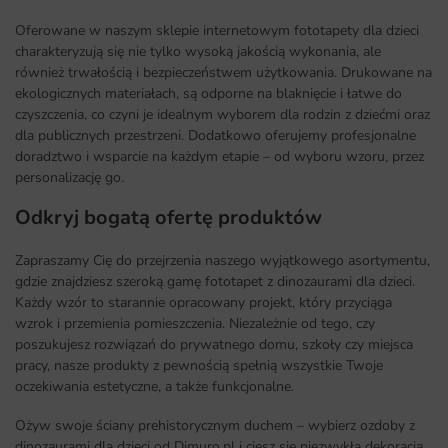
Oferowane w naszym sklepie internetowym fototapety dla dzieci
charakteryzują się nie tylko wysoką jakością wykonania, ale
również trwałością i bezpieczeństwem użytkowania. Drukowane na
ekologicznych materiałach, są odporne na blaknięcie i łatwe do
czyszczenia, co czyni je idealnym wyborem dla rodzin z dziećmi oraz
dla publicznych przestrzeni. Dodatkowo oferujemy profesjonalne
doradztwo i wsparcie na każdym etapie – od wyboru wzoru, przez
personalizację go.
Odkryj bogatą ofertę produktów
Zapraszamy Cię do przejrzenia naszego wyjątkowego asortymentu,
gdzie znajdziesz szeroką gamę fototapet z dinozaurami dla dzieci.
Każdy wzór to starannie opracowany projekt, który przyciąga
wzrok i przemienia pomieszczenia. Niezależnie od tego, czy
poszukujesz rozwiązań do prywatnego domu, szkoły czy miejsca
pracy, nasze produkty z pewnością spełnią wszystkie Twoje
oczekiwania estetyczne, a także funkcjonalne.
Ożyw swoje ściany prehistorycznym duchem – wybierz ozdoby z
dinozaurami dla dzieci od Dimuro.pl i ciesz się niezwykłą dekoracją,