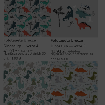
Fototapeta Urocze
Fototapeta Urocze
Dinozaury — wzór 4
Dinozaury — wzór 3
41.93
zł
41.93
zł
64.51
zł
64.51
zł
Najniższa cena z ostatnich 30
Najniższa cena z ostatnich 30
dni:
41.93
zł
dni:
41.93
zł