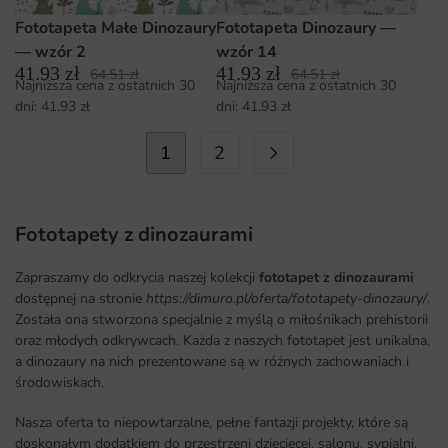
Fototapeta Małe Dinozaury
Fototapeta Dinozaury —
— wzór 2
wzór 14
41.93
zł
41.93
zł
64.51
zł
64.51
zł
Najniższa cena z ostatnich 30
Najniższa cena z ostatnich 30
dni:
41.93
zł
dni:
41.93
zł
1
2
Fototapety z dinozaurami
Zapraszamy do odkrycia naszej kolekcji
fototapet z dinozaurami
dostępnej na stronie
https://dimuro.pl/oferta/fototapety-dinozaury/
.
Została ona stworzona specjalnie z myślą o miłośnikach prehistorii
oraz młodych odkrywcach. Każda z naszych fototapet jest unikalna,
a dinozaury na nich prezentowane są w różnych zachowaniach i
środowiskach.
Nasza oferta to niepowtarzalne, pełne fantazji projekty, które są
doskonałym dodatkiem do przestrzeni dziecięcej, salonu, sypialni,