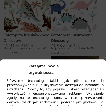
Fototapeta Kreskówkowe
Fototapeta Ilustrowane
Dinozaury
Dinozaury
41.93
zł
41.93
zł
64.51
zł
64.51
zł
Najniższa cena z ostatnich 30
Najniższa cena z ostatnich 30
dni:
41.93
zł
dni:
41.93
zł
Zarządzaj swoją
prywatnością
Używamy technologii takich jak pliki cookie do
przechowywania i/lub uzyskiwania dostępu do informacji o
Fototapeta Skamielina
urządzeniu. Robimy to, aby poprawić jakość przeglądania i
Fototapeta Ilustracja Mały
Dinozaura
wyświetlać (nie)spersonalizowane reklamy. Wyrażenie
41.93
zł
Dinozaur
64.51
zł
zgody na te technologie umożliwi nam przetwarzanie
Najniższa cena z ostatnich 30
41.93
zł
danych, takich jak zachowanie podczas przeglądania lub
64.51
zł
dni:
41.93
zł
Najniższa cena z ostatnich 30