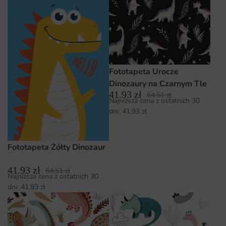
Fototapeta Urocze
Dinozaury na Czarnym Tle
41.93
zł
64.51
zł
Najniższa cena z ostatnich 30
dni:
41.93
zł
Fototapeta Żółty Dinozaur
41.93
zł
64.51
zł
Najniższa cena z ostatnich 30
dni:
41.93
zł