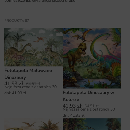
pomieszczenia. Gwarancja jakości druku.
PRODUKTY: 87
Fototapeta Malowane
Dinozaury
41.93
zł
64.51
zł
Najniższa cena z ostatnich 30
Fototapeta Dinozaury w
dni:
41.93
zł
Kolorze
41.93
zł
64.51
zł
Najniższa cena z ostatnich 30
dni:
41.93
zł