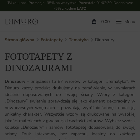
Tylko u nas! Promocja -35% na wszystko! Pozostało
01:02:28
. Dodatkowe
-5% z kodem
LATO
0.00
Strona główna
Fototapety
Tematyka
Dinozaury
FOTOTAPETY Z
DINOZAURAMI
Dinozaury
– znajdziesz tu 87 wzorów w kategorii „Tematyka”. W
Dimuro każdy produkt drukujemy na zamówienie, w wymiarach
idealnie dopasowanych do Twojej ściany. Wzory z kategorii
„Dinozaury” świetnie sprawdzają się jako element dekoracyjny w
nowoczesnych wnętrzach – pozwalają wyróżnić ścianę i nadać jej
unikalny charakter. Wszystkie wzory są drukowane na wysokiej
jakości materiałach z gwarancją trwałości kolorów. Wybierz wzór z
kolekcji „Dinozaury” i zamów fototapetę dopasowaną do swojej
ściany. Druk lateksowy, bez zapachu, idealny do każdego