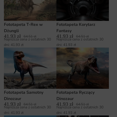
Fototapeta T-Rex w
Fototapeta Korytarz
Dżungli
Fantasy
41.93
zł
41.93
zł
64.51
zł
64.51
zł
Najniższa cena z ostatnich 30
Najniższa cena z ostatnich 30
dni:
41.93
zł
dni:
41.93
zł
Fototapeta Samotny
Fototapeta Ryczący
Dinozaur
Dinozaur
41.93
zł
41.93
zł
64.51
zł
64.51
zł
Najniższa cena z ostatnich 30
Najniższa cena z ostatnich 30
dni:
41.93
zł
dni:
41.93
zł