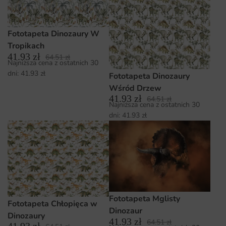
Fototapeta Dinozaury W
Tropikach
41.93
zł
64.51
zł
Najniższa cena z ostatnich 30
dni:
41.93
zł
Fototapeta Dinozaury
Wśród Drzew
41.93
zł
64.51
zł
Najniższa cena z ostatnich 30
dni:
41.93
zł
Fototapeta Mglisty
Fototapeta Chłopięca w
Dinozaur
Dinozaury
41.93
zł
64.51
zł