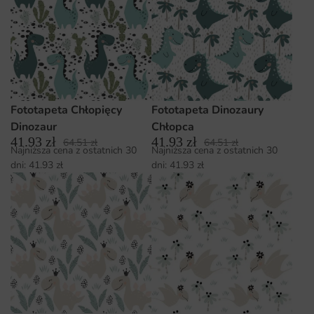
Fototapeta Chłopięcy
Fototapeta Dinozaury
Dinozaur
Chłopca
41.93
zł
41.93
zł
64.51
zł
64.51
zł
Najniższa cena z ostatnich 30
Najniższa cena z ostatnich 30
dni:
41.93
zł
dni:
41.93
zł