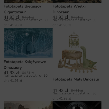
Fototapeta Biegnący
Fototapeta Wielki
Gigantozaur
Dinozaur
41.93
zł
41.93
zł
64.51
zł
64.51
zł
Najniższa cena z ostatnich 30
Najniższa cena z ostatnich 30
dni:
41.93
zł
dni:
41.93
zł
Fototapeta Księżycowe
Dinozaury
41.93
zł
64.51
zł
Najniższa cena z ostatnich 30
Fototapeta Mały Dinozaur
dni:
41.93
zł
41.93
zł
64.51
zł
Najniższa cena z ostatnich 30
dni:
41.93
zł