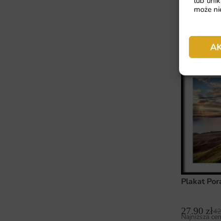
lub unik
może nie
Plakat Ło
A
27.90
zł
42
Najniższa cen
Plakat Por
27.90
zł
42
Najniższa cen