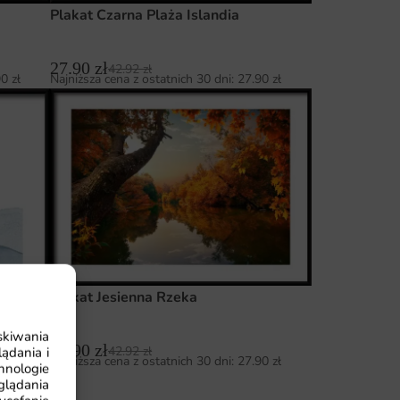
Plakat Czarna Plaża Islandia
27.90
zł
42.92
zł
90
zł
Najniższa cena z ostatnich 30 dni:
27.90
zł
Plakat Jesienna Rzeka
skiwania
27.90
zł
42.92
zł
ądania i
Najniższa cena z ostatnich 30 dni:
27.90
zł
hnologie
glądania