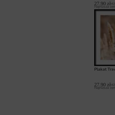
27.90
zł
42
Najniższa cen
Plakat Tr
27.90
zł
42
Najniższa cen