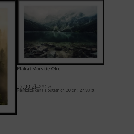
Plakat Morskie Oko
27.90
zł
42.92
zł
Najniższa cena z ostatnich 30 dni:
27.90
zł