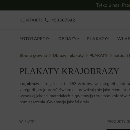
Tylko u nas! Pr
KONTAKT:
453507842
FOTOTAPETY
OBRAZY
PLAKATY
WŁAS
Strona główna
Obrazy i plakaty
PLAKATY
natura i
PLAKATY KRAJOBRAZY
krajobrazy
– znajdziesz tu 353 wzorów w kategorii „natur
kategorii „krajobrazy” świetnie sprawdzają się jako element
wysokiej jakości materiałach z gwarancją trwałości kolorów.
pomieszczenia. Gwarancja jakości druku.
FILTRY
PRODUKTY: 3