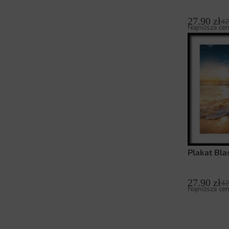
27.90
zł
42
Najniższa cen
Plakat Bla
27.90
zł
42
Najniższa cen