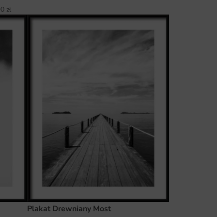
90
zł
Plakat Drewniany Most