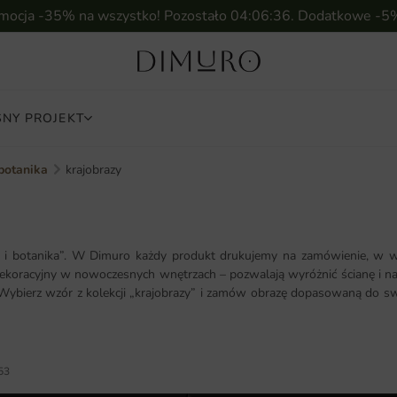
omocja -35% na wszystko! Pozostało
04:06:34
. Dodatkowe -5
NY PROJEKT
 botanika
krajobrazy
a i botanika”. W Dimuro każdy produkt drukujemy na zamówienie, w w
 dekoracyjny w nowoczesnych wnętrzach – pozwalają wyróżnić ścianę i n
 Wybierz wzór z kolekcji „krajobrazy” i zamów obrazę dopasowaną do sw
53