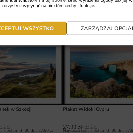
alne identyfikatory na tej stronie. Brak wyrażenia zgody lub jej 
korzystnie wpłynąć na niektóre cechy i funkcje.
Plakat Niebieskie Szczyty
wy Księżyców
KCEPTUJ WSZYSTKO
ZARZĄDZAJ OPCJA
27.90
zł
42.92
zł
.92
zł
Najniższa cena z ostatnich 30 dni:
27.
a z ostatnich 30 dni:
27.90
zł
anek w Szkocji
Plakat Widoki Cypru
27.90
zł
.92
zł
42.92
zł
a z ostatnich 30 dni:
27.90
zł
Najniższa cena z ostatnich 30 dni:
27.