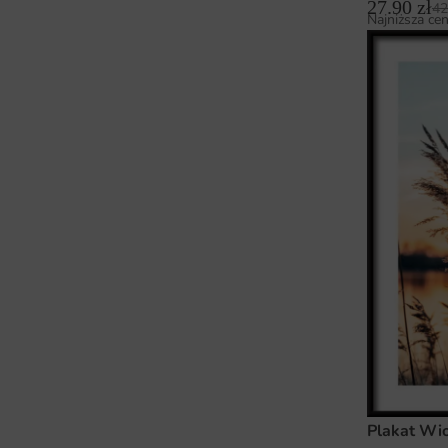
27.90
zł
42
Najniższa cen
Plakat Wi