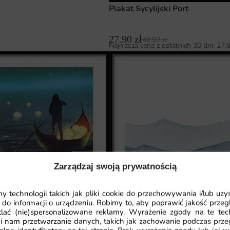
Plakat Sycylijski Port
27.90
zł
42.92
zł
Najniższa cena z ostatnich 30 dni:
27.
Zarządzaj swoją prywatnością
 technologii takich jak pliki cookie do przechowywania i/lub uzy
 do informacji o urządzeniu. Robimy to, aby poprawić jakość przegl
lać (nie)spersonalizowane reklamy. Wyrażenie zgody na te tec
i nam przetwarzanie danych, takich jak zachowanie podczas prze