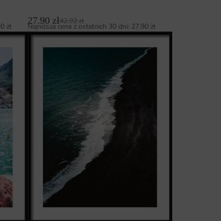
27.90
zł
42.92
zł
90
zł
Najniższa cena z ostatnich 30 dni:
27.90
zł