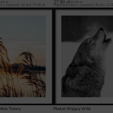
27.90
zł
.92
zł
42.92
zł
a z ostatnich 30 dni:
27.90
zł
Najniższa cena z ostatnich 30 dni:
27.
otkie Trawy
Plakat Wyjący Wilk