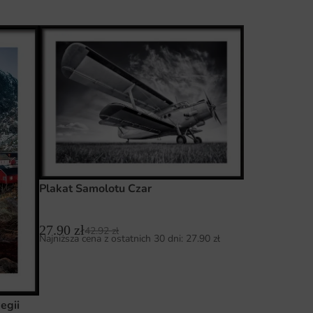
Plakat Samolotu Czar
27.90
zł
42.92
zł
Najniższa cena z ostatnich 30 dni:
27.90
zł
egii