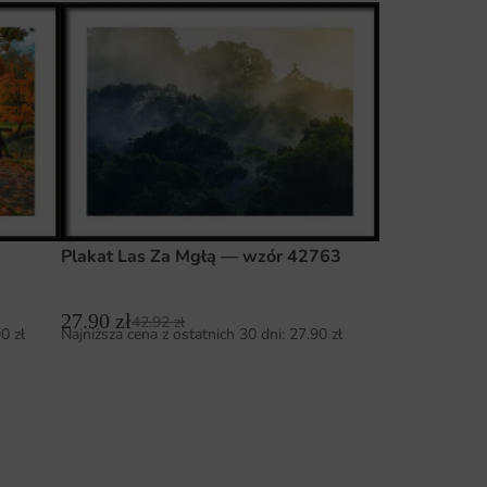
Plakat Las Za Mgłą — wzór 42763
27.90
zł
42.92
zł
90
zł
Najniższa cena z ostatnich 30 dni:
27.90
zł