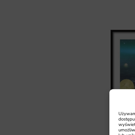
Używamy
dostępu
wyświet
umożliw