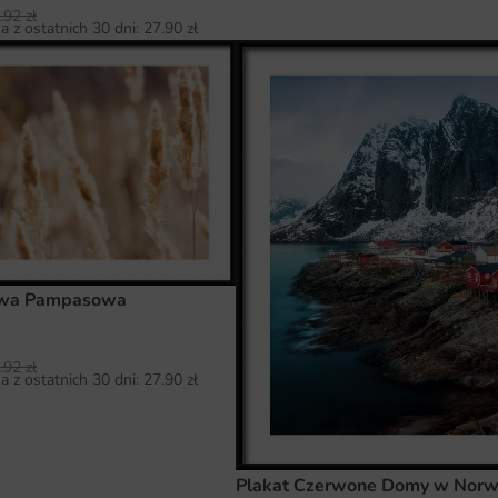
.92
zł
a z ostatnich 30 dni:
27.90
zł
awa Pampasowa
.92
zł
a z ostatnich 30 dni:
27.90
zł
Plakat Czerwone Domy w Norw