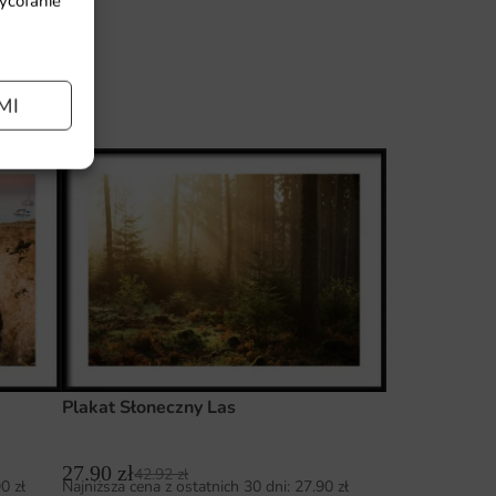
wycofanie
MI
90
zł
Plakat Słoneczny Las
27.90
zł
42.92
zł
90
zł
Najniższa cena z ostatnich 30 dni:
27.90
zł