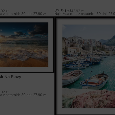
27.90
zł
.92
zł
42.92
zł
a z ostatnich 30 dni:
27.90
zł
Najniższa cena z ostatnich 30 dni:
27.
sk Na Plaży
.92
zł
a z ostatnich 30 dni:
27.90
zł