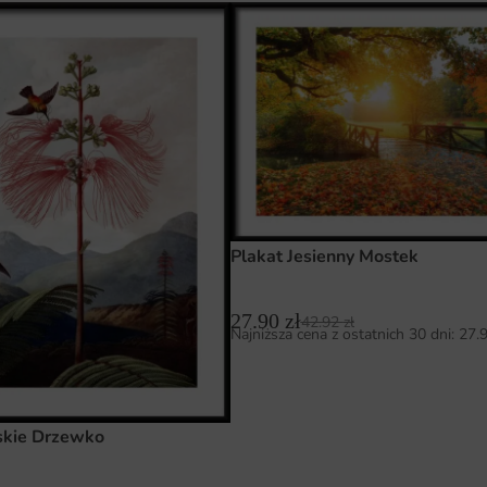
Plakat Jesienny Mostek
27.90
zł
42.92
zł
Najniższa cena z ostatnich 30 dni:
27.
skie Drzewko