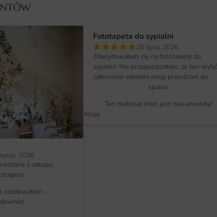
IENTÓW
niezwykle prosty i nie wymaga spec
może samodzielnie zrealizować swo
Wystarczy kilka prostych kroków,
Fototapeta do sypialni
dekoracyjnym.
25 lipca, 2026
Zdecydowałam się na fototapetę do
sypialni. Nie przypuszczałam, że ten wyb
Dlaczego warto wybrać tę fotota
całkowicie odmieni moją przestrzeń do
Unikalny design, który przyciąga u
spania.
Wysoka jakość materiałów i druku,
Ten materiał linen jest niesamowity!
Alicja
Wszechstronność zastosowania – id
Łatwy montaż, pozwalający na sa
komplikacji.
erpnia, 2026
owolona z zakupu
totapety.
iż oczekiwałam –
downie!