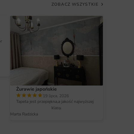
ZOBACZ WSZYSTKIE
jalistycznych narzędzi, dzięki czemu każdy
je pomysły na aranżację przestrzeni.
 aby cieszyć się nowym, pięknym elementem
ór
petę
wagę i dodaje charakteru wnętrzu.
 zapewniająca długotrwałość produktu.
ealny do domu, biura czy innych przestrzeni.
modzielne udekorowanie wnętrza bez
Żurawie japońskie
19 lipca, 2026
Tapeta jest przepiękna,a jakość najwyższej
klasy.
Marta Radzicka