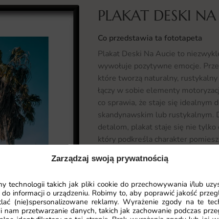
PLAKAT DESKI NA
Co przedstawia ta fototapeta
Plakat Deski Na Aucie to niezwykle
wywołuje pozytywne emocje. Prze
które tworzą naturalny, rustykaln
łączy w sobie elementy motoryzac
co sprawia, że staje się idealnym
skandynawskim lub rustykalnym. 
detalom, plakat staje się nie tylk
który podkreśla charakter pomiesz
Zarządzaj swoją prywatnością
Gdzie sprawdzi się fototapeta Pl
Plakat Deski Na Aucie doskonale o
 technologii takich jak pliki cookie do przechowywania i/lub uzy
domowych wnętrz po biura. Może b
 do informacji o urządzeniu. Robimy to, aby poprawić jakość przegl
przytulną atmosferę, a także w sypi
lać (nie)spersonalizowane reklamy. Wyrażenie zgody na te tec
i nam przetwarzanie danych, takich jak zachowanie podczas prze
plakat może wprowadzić odrobinę l