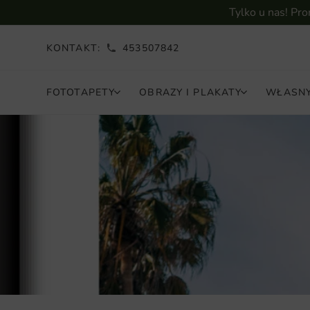
Tylko u nas! Pr
KONTAKT:
453507842
FOTOTAPETY
OBRAZY I PLAKATY
WŁASNY