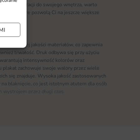
wycofanie
rujących dekoracji do swojego wnętrza, warto
totapet
, które pozwolą Ci na jeszcze większe
MI
st z wysokiej jakości materiałów, co zapewnia
ównież trwałość. Druk odbywa się przy użyciu
gwarantują intensywność kolorów oraz
u plakat zachowuje swoje walory przez wiele
akich się znajduje. Wysoka jakość zastosowanych
y na blaknięcie, co jest istotnym atutem dla osób
 wystrojem przez długi czas.
st w różnych wymiarach, co pozwala na idealne
Niezależnie od tego, czy potrzebujesz małego
katu, który stanie się centralnym punktem
nią opcję dla siebie. Co więcej, montaż jest