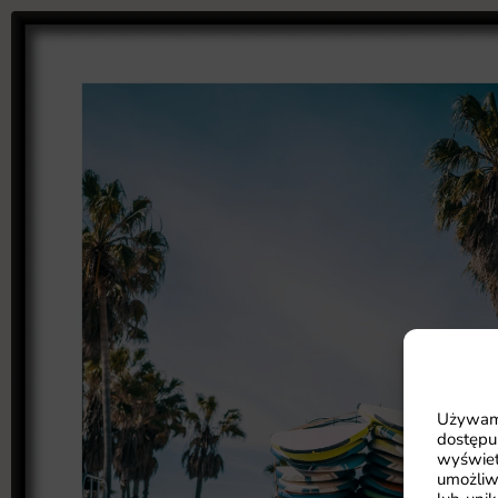
Używamy
dostępu
wyświet
umożliw