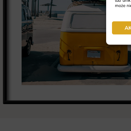
lub unik
może nie
A