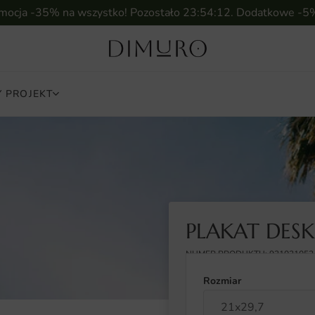
omocja -35% na wszystko! Pozostało
23:54:11
. Dodatkowe -5
 PROJEKT
PLAKAT DESK
NUMER PRODUKTU: 931031053
Rozmiar