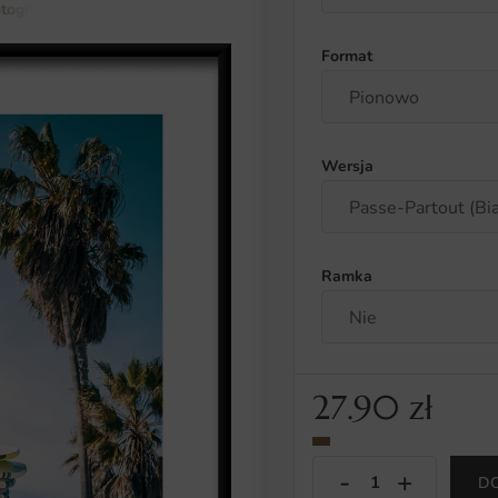
otografia
Plakat Deski Na Aucie
Format
Wersja
Ramka
27.90
zł
D