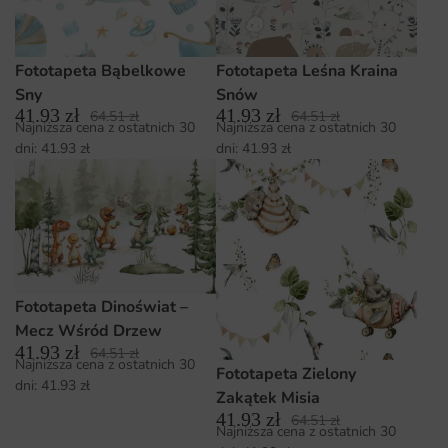
Fototapeta Bąbelkowe
Fototapeta Leśna Kraina
Sny
Snów
41.93
zł
41.93
zł
64.51
zł
64.51
zł
Najniższa cena z ostatnich 30
Najniższa cena z ostatnich 30
dni:
41.93
zł
dni:
41.93
zł
Fototapeta Dinoświat –
Mecz Wśród Drzew
41.93
zł
64.51
zł
Najniższa cena z ostatnich 30
Fototapeta Zielony
dni:
41.93
zł
Zakątek Misia
41.93
zł
64.51
zł
Najniższa cena z ostatnich 30