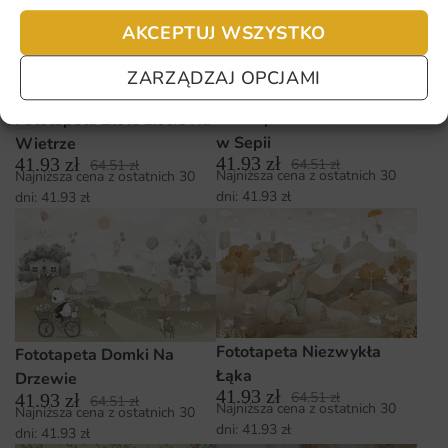
AKCEPTUJ WSZYSTKO
ZARZĄDZAJ OPCJAMI
Fototapeta Zielone Liście
Fototapeta Złote Liście Na
w Sepii
Wietrze
41.93
zł
41.93
zł
64.51
zł
64.51
zł
Najniższa cena z ostatnich 30
Najniższa cena z ostatnich 30
dni:
41.93
zł
dni:
41.93
zł
Fototapeta Niezwykła
Fototapeta Domki Na
Łąka
Drzewie
41.93
zł
64.51
zł
41.93
zł
64.51
zł
Najniższa cena z ostatnich 30
Najniższa cena z ostatnich 30
dni:
41.93
zł
dni:
41.93
zł