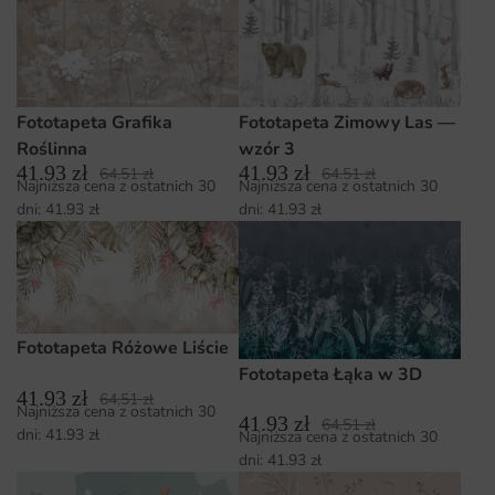
Fototapeta Grafika
Fototapeta Zimowy Las —
Roślinna
wzór 3
41.93
zł
41.93
zł
64.51
zł
64.51
zł
Najniższa cena z ostatnich 30
Najniższa cena z ostatnich 30
dni:
41.93
zł
dni:
41.93
zł
Fototapeta Różowe Liście
Fototapeta Łąka w 3D
41.93
zł
64.51
zł
Najniższa cena z ostatnich 30
41.93
zł
64.51
zł
dni:
41.93
zł
Najniższa cena z ostatnich 30
dni:
41.93
zł