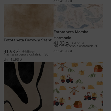
dni:
41.93
zł
Fototapeta Morska
Harmonia
Fototapeta Beżowy Szept
41.93
zł
64.51
zł
Najniższa cena z ostatnich 30
41.93
zł
dni:
41.93
zł
64.51
zł
Najniższa cena z ostatnich 30
dni:
41.93
zł