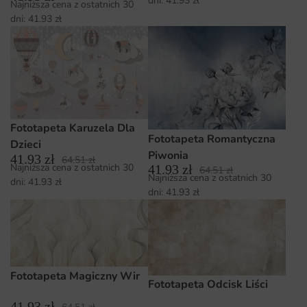
dni:
41.93
zł
Najniższa cena z ostatnich 30
dni:
41.93
zł
Fototapeta Karuzela Dla
Fototapeta Romantyczna
Dzieci
Piwonia
41.93
zł
64.51
zł
Najniższa cena z ostatnich 30
41.93
zł
64.51
zł
Najniższa cena z ostatnich 30
dni:
41.93
zł
dni:
41.93
zł
Fototapeta Magiczny Wir
Fototapeta Odcisk Liści
41.93
zł