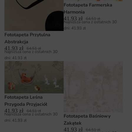
Fototapeta Farmerska
Harmonia
41.93
zł
64.51
zł
Najniższa cena z ostatnich 30
dni:
41.93
zł
Fototapeta Przytulna
Abstrakcja
41.93
zł
64.51
zł
Najniższa cena z ostatnich 30
dni:
41.93
zł
Fototapeta Leśna
Przygoda Przyjaciół
41.93
zł
64.51
zł
Najniższa cena z ostatnich 30
Fototapeta Baśniowy
dni:
41.93
zł
Zakątek
41.93
zł
64.51
zł