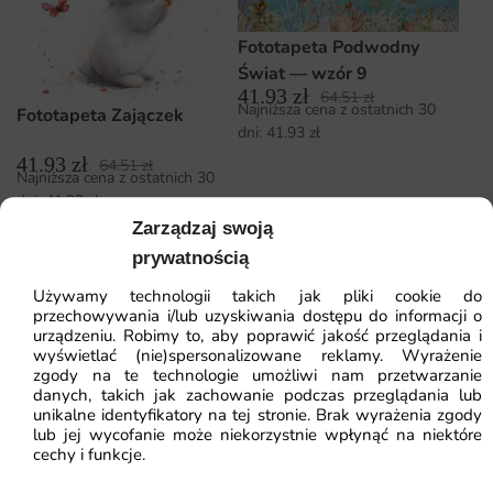
Fototapeta Podwodny
Świat — wzór 9
41.93
zł
64.51
zł
Najniższa cena z ostatnich 30
Fototapeta Zajączek
dni:
41.93
zł
41.93
zł
64.51
zł
Najniższa cena z ostatnich 30
dni:
41.93
zł
Zarządzaj swoją
prywatnością
Używamy technologii takich jak pliki cookie do
przechowywania i/lub uzyskiwania dostępu do informacji o
urządzeniu. Robimy to, aby poprawić jakość przeglądania i
wyświetlać (nie)spersonalizowane reklamy. Wyrażenie
Fototapeta Świt w Dżungli
Fototapeta Brąz Liści
zgody na te technologie umożliwi nam przetwarzanie
danych, takich jak zachowanie podczas przeglądania lub
41.93
zł
unikalne identyfikatory na tej stronie. Brak wyrażenia zgody
64.51
zł
41.93
zł
64.51
zł
Najniższa cena z ostatnich 30
lub jej wycofanie może niekorzystnie wpłynąć na niektóre
Najniższa cena z ostatnich 30
dni:
41.93
zł
cechy i funkcje.
dni:
41.93
zł