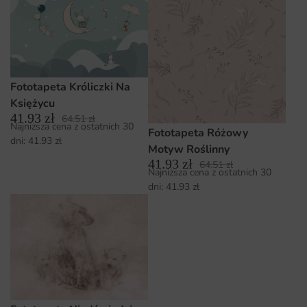
Fototapeta Króliczki Na
Księżycu
41.93
zł
64.51
zł
Najniższa cena z ostatnich 30
Fototapeta Różowy
dni:
41.93
zł
Motyw Roślinny
41.93
zł
64.51
zł
Najniższa cena z ostatnich 30
dni:
41.93
zł