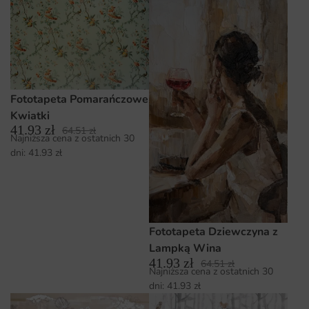
Fototapeta Pomarańczowe
Kwiatki
41.93
zł
64.51
zł
Najniższa cena z ostatnich 30
dni:
41.93
zł
Fototapeta Dziewczyna z
Lampką Wina
41.93
zł
64.51
zł
Najniższa cena z ostatnich 30
dni:
41.93
zł