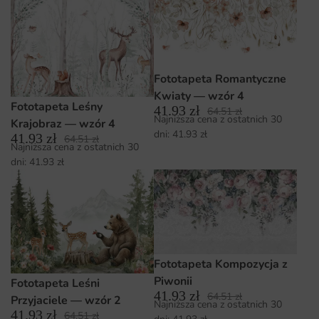
Fototapeta Romantyczne
Kwiaty — wzór 4
Fototapeta Leśny
41.93
zł
64.51
zł
Najniższa cena z ostatnich 30
Krajobraz — wzór 4
dni:
41.93
zł
41.93
zł
64.51
zł
Najniższa cena z ostatnich 30
dni:
41.93
zł
Fototapeta Kompozycja z
Piwonii
Fototapeta Leśni
41.93
zł
64.51
zł
Przyjaciele — wzór 2
Najniższa cena z ostatnich 30
41.93
zł
64.51
zł