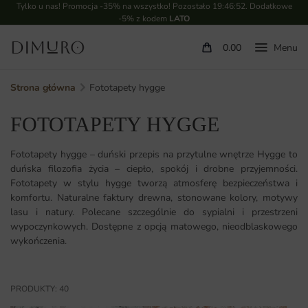
Tylko u nas! Promocja -35% na wszystko! Pozostało
19:46:51
. Dodatkowe
-5% z kodem
LATO
0.00
Strona główna
Fototapety hygge
FOTOTAPETY HYGGE
Fototapety hygge – duński przepis na przytulne wnętrze Hygge to
duńska filozofia życia – ciepło, spokój i drobne przyjemności.
Fototapety w stylu hygge tworzą atmosferę bezpieczeństwa i
komfortu. Naturalne faktury drewna, stonowane kolory, motywy
lasu i natury. Polecane szczególnie do sypialni i przestrzeni
wypoczynkowych. Dostępne z opcją matowego, nieodblaskowego
wykończenia.
PRODUKTY: 40