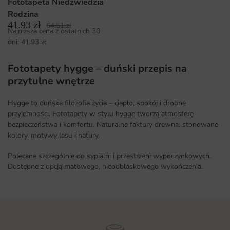
Fototapeta Niedźwiedzia
Rodzina
41.93
zł
64.51
zł
Najniższa cena z ostatnich 30
dni:
41.93
zł
Fototapety hygge – duński przepis na
przytulne wnętrze
Hygge to duńska filozofia życia – ciepło, spokój i drobne
przyjemności. Fototapety w stylu hygge tworzą atmosferę
bezpieczeństwa i komfortu. Naturalne faktury drewna, stonowane
kolory, motywy lasu i natury.
Polecane szczególnie do sypialni i przestrzeni wypoczynkowych.
Dostępne z opcją matowego, nieodblaskowego wykończenia.