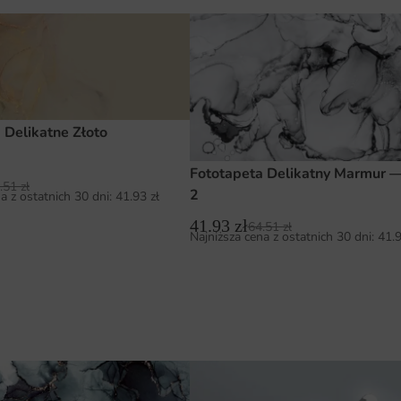
 Delikatne Złoto
Fototapeta Delikatny Marmur 
.51
zł
2
a z ostatnich 30 dni:
41.93
zł
41.93
zł
64.51
zł
Najniższa cena z ostatnich 30 dni:
41.