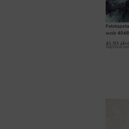
Fototapet
wzór 404
41.93
zł
64
Najniższa cen