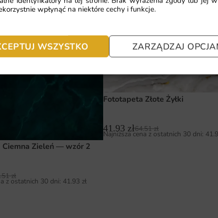
alne identyfikatory na tej stronie. Brak wyrażenia zgody lub jej 
 Morskie Fale — wzór 3
Fototapeta Biały Marmur — wz
korzystnie wpłynąć na niektóre cechy i funkcje.
17345
41.93
zł
.51
zł
64.51
zł
a z ostatnich 30 dni:
41.93
zł
Najniższa cena z ostatnich 30 dni:
41.
KCEPTUJ WSZYSTKO
ZARZĄDZAJ OPCJA
Fototapeta Złote Żyłki
41.93
zł
64.51
zł
Najniższa cena z ostatnich 30 dni:
41.
 Ciemna Zieleń — wzór 2
.51
zł
a z ostatnich 30 dni:
41.93
zł