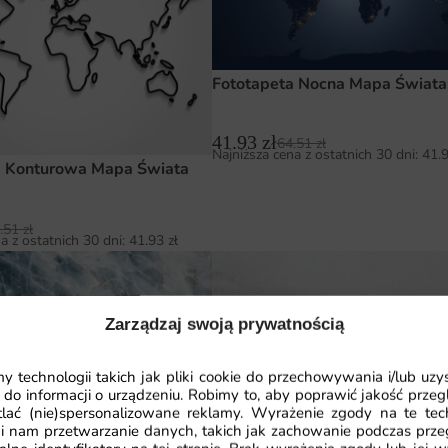
Fototapeta Nocna Mapa Świata
41.93
zł
64.51
zł
Najniższa cena z ostatnich 30 dni:
41.
a Konturowa Mapa Świata
.51
zł
a z ostatnich 30 dni:
41.93
zł
Zarządzaj swoją prywatnością
 technologii takich jak pliki cookie do przechowywania i/lub uzy
 do informacji o urządzeniu. Robimy to, aby poprawić jakość przegl
lać (nie)spersonalizowane reklamy. Wyrażenie zgody na te tec
i nam przetwarzanie danych, takich jak zachowanie podczas prze