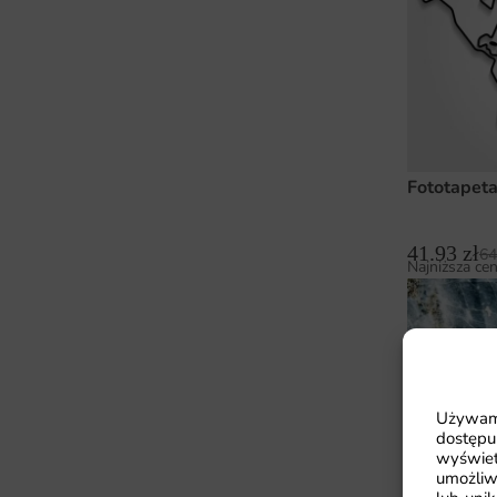
Fototapet
41.93
zł
64
Najniższa cen
Używamy
dostępu
wyświet
umożliw