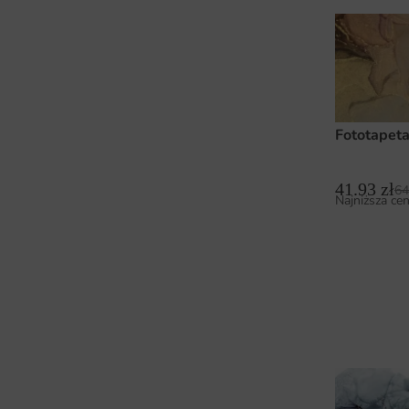
Fototapeta
41.93
zł
64
Najniższa cen