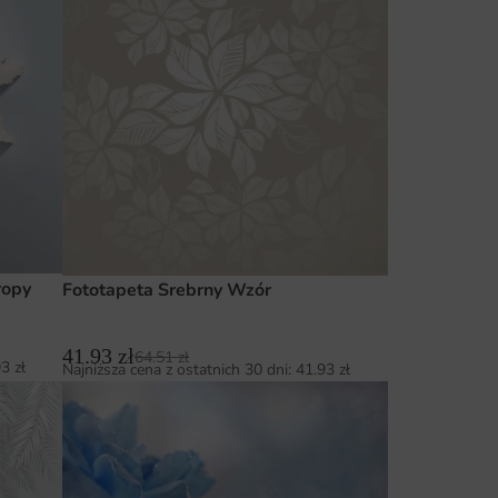
ropy
Fototapeta Srebrny Wzór
41.93
zł
64.51
zł
93
zł
Najniższa cena z ostatnich 30 dni:
41.93
zł