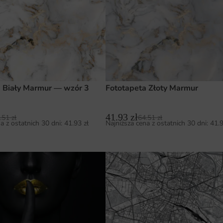
a Biały Marmur — wzór 3
Fototapeta Złoty Marmur
41.93
zł
.51
zł
64.51
zł
a z ostatnich 30 dni:
41.93
zł
Najniższa cena z ostatnich 30 dni:
41.