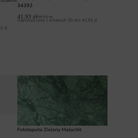
34392
41.93
zł
64.51
zł
Najniższa cena z ostatnich 30 dni:
41.93
zł
93
zł
Fototapeta Zielony Malachit