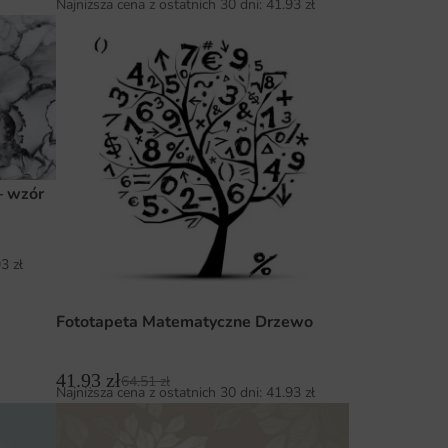
Najniższa cena z ostatnich 30 dni:
41.93
zł
— wzór
93
zł
Fototapeta Matematyczne Drzewo
41.93
zł
64.51
zł
Najniższa cena z ostatnich 30 dni:
41.93
zł