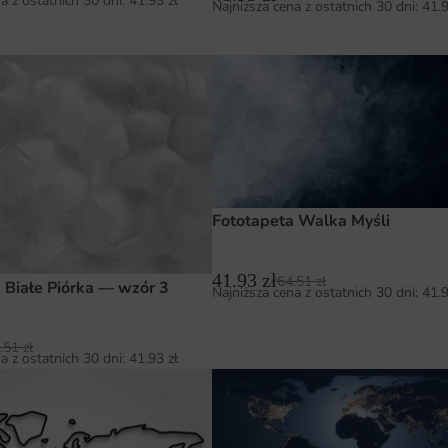
a z ostatnich 30 dni:
41.93
zł
Najniższa cena z ostatnich 30 dni:
41.
Fototapeta Walka Myśli
41.93
zł
64.51
zł
 Białe Piórka — wzór 3
Najniższa cena z ostatnich 30 dni:
41.
.51
zł
a z ostatnich 30 dni:
41.93
zł