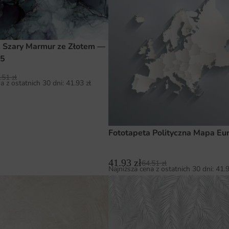
a Szary Marmur ze Złotem —
85
.51
zł
a z ostatnich 30 dni:
41.93
zł
Fototapeta Polityczna Mapa Eu
41.93
zł
64.51
zł
Najniższa cena z ostatnich 30 dni:
41.