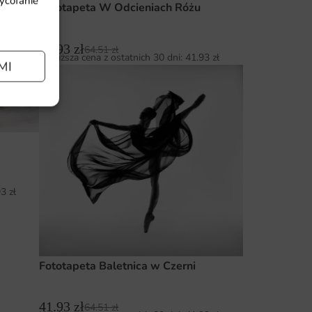
wycofanie
ór
Fototapeta W Odcieniach Różu
41.93
zł
64.51
zł
93
zł
Najniższa cena z ostatnich 30 dni:
41.93
zł
MI
93
zł
Fototapeta Baletnica w Czerni
41.93
zł
64.51
zł