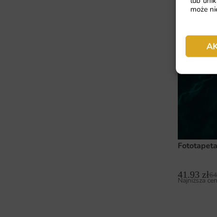
lub unik
Fototapeta
może nie
41.93
zł
64
Najniższa cen
A
Fototapeta
41.93
zł
64
Najniższa cen