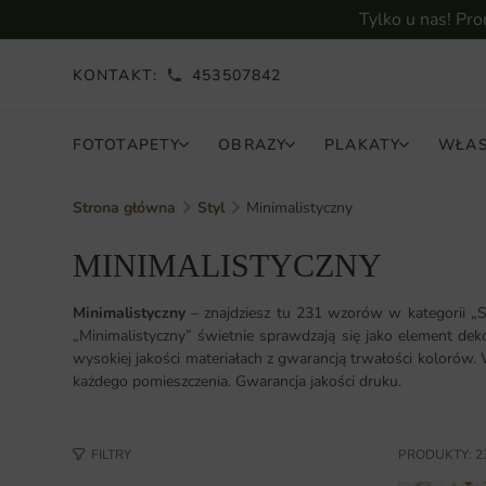
Tylko u nas! Pr
KONTAKT:
453507842
FOTOTAPETY
OBRAZY
PLAKATY
WŁAS
Strona główna
Styl
Minimalistyczny
MINIMALISTYCZNY
Minimalistyczny
– znajdziesz tu 231 wzorów w kategorii „S
„Minimalistyczny” świetnie sprawdzają się jako element de
wysokiej jakości materiałach z gwarancją trwałości kolorów.
każdego pomieszczenia. Gwarancja jakości druku.
FILTRY
PRODUKTY: 2