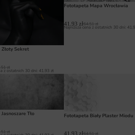
Fototapeta Mapa Wrocławia
41.93
zł
64.51
zł
Najniższa cena z ostatnich 30 dni:
41.
 Złoty Sekret
.51
zł
a z ostatnich 30 dni:
41.93
zł
 Jasnoszare Tło
Fototapeta Biały Plaster Miodu
.51
zł
41.93
zł
64.51
zł