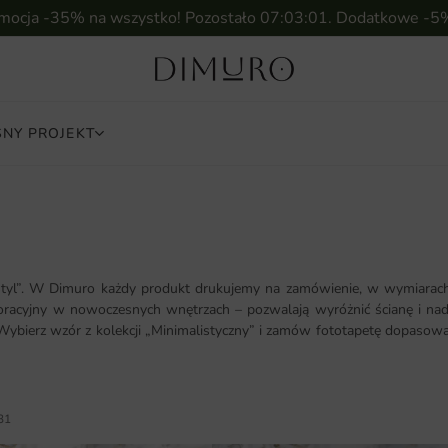
omocja -35% na wszystko! Pozostało
07:02:59
. Dodatkowe -5
NY PROJEKT
tyl”. W Dimuro każdy produkt drukujemy na zamówienie, w wymiarach 
koracyjny w nowoczesnych wnętrzach – pozwalają wyróżnić ścianę i nad
 Wybierz wzór z kolekcji „Minimalistyczny” i zamów fototapetę dopasowa
31