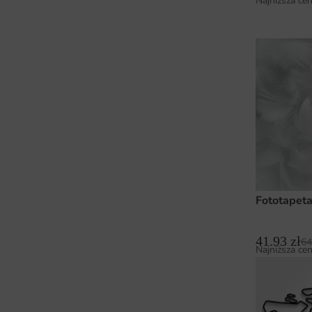
Najniższa cen
Fototapeta
41.93
zł
64
Najniższa cen