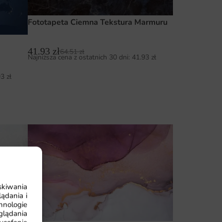
Fototapeta Ciemna Tekstura Marmuru
41.93
zł
64.51
zł
Najniższa cena z ostatnich 30 dni:
41.93
zł
93
zł
skiwania
ądania i
hnologie
glądania