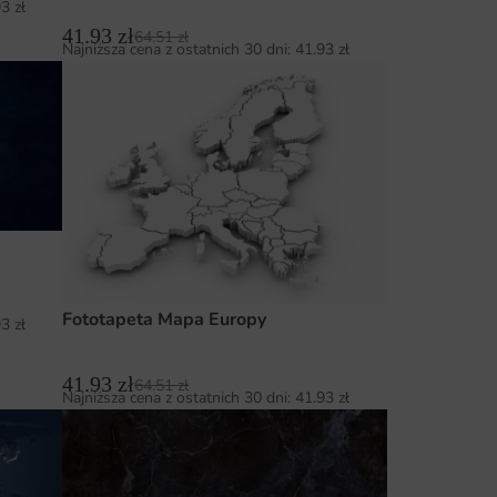
93
zł
41.93
zł
64.51
zł
Najniższa cena z ostatnich 30 dni:
41.93
zł
Fototapeta Mapa Europy
93
zł
41.93
zł
64.51
zł
Najniższa cena z ostatnich 30 dni:
41.93
zł