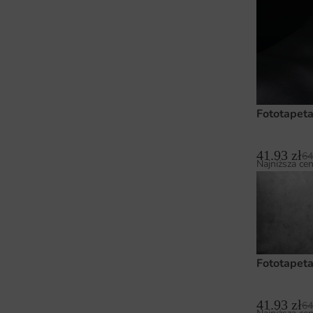
Fototapeta
41.93
zł
64
Najniższa cen
Fototapeta
41.93
zł
64