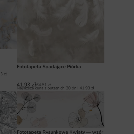
Fototapeta Spadające Piórka
93
zł
41.93
zł
64.51
zł
Najniższa cena z ostatnich 30 dni:
41.93
zł
Fototapeta Rysunkowe Kwiaty — wzór