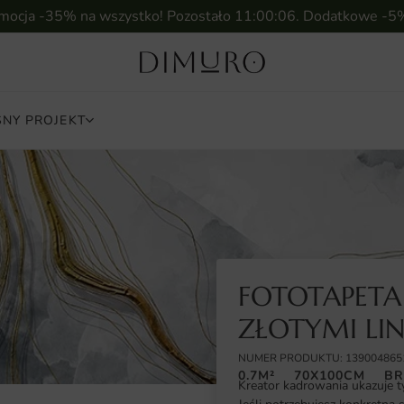
omocja -35% na wszystko! Pozostało
11:00:05
. Dodatkowe -5
NY PROJEKT
FOTOTAPET
ZŁOTYMI LI
NUMER PRODUKTU: 139004865
0.7M²
70X100CM
BR
Kreator kadrowania ukazuje t