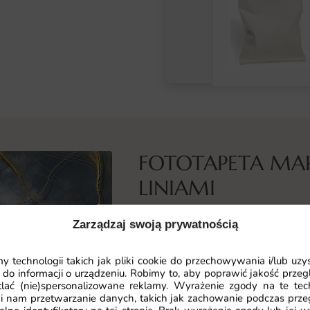
FOTOTAPETA MA
LINIAMI
Co przedstawia ta fototapeta
Zarządzaj swoją prywatnością
Fototapeta Marmur ze Złotymi Lin
do wnętrz luksusowy i wyrafinowan
 technologii takich jak pliki cookie do przechowywania i/lub uzy
 do informacji o urządzeniu. Robimy to, aby poprawić jakość przegl
wzbogacony o stylowe, złote akcent
lać (nie)spersonalizowane reklamy. Wyrażenie zgody na te tec
wyjątkowego charakteru. Idealnie 
i nam przetwarzanie danych, takich jak zachowanie podczas prze