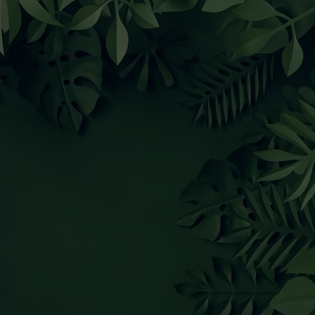
dostosowany do konkretnych przestr
mógł samodzielnie zamontować foto
fachowców.
W przypadku większych powierzchn
fragmenty, co ułatwia jej aplikac
dopasowanie i łatwość montażu to
Dlaczego warto wybrać tę fotota
Wprowadza luksusowy klimat do k
Wysokiej jakości materiały gwarantu
Łatwy montaż i możliwość zamówie
Uniwersalne zastosowanie w różn