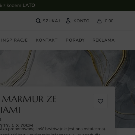
% z kodem
LATO
KONTO
0.00
INSPIRACJE
KONTAKT
PORADY
REKLAMA
A MARMUR ZE
NIAMI
1
YTY: 1 X 70CM
ylko proponowaną ilość brytów (nie jest ona ostateczna).