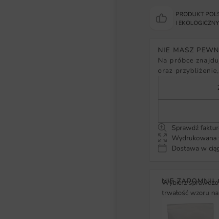
PRODUKT POLS
I EKOLOGICZN
NIE MASZ PEW
Na próbce znajduj
oraz przybliżenie
Sprawdź faktur
Wydrukowana w
Dostawa w ciąg
NIE ZAPOMNIJ 
Wybierz sprawdzon
trwałość wzoru na 