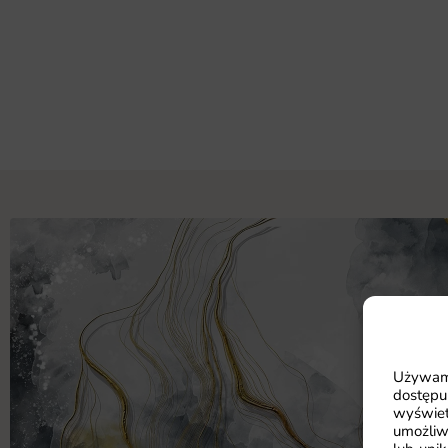
Używamy
dostępu
wyświet
umożliw