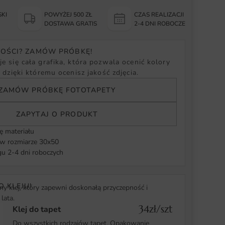
KI
POWYŻEJ 500 ZŁ
CZAS REALIZACJI
Y
DOSTAWA GRATIS
2-4 DNI ROBOCZE
NOŚCI? ZAMÓW PRÓBKĘ!
e się cała grafika, która pozwala ocenić kolory
, dzięki któremu ocenisz jakość zdjęcia.
ZAMÓW PRÓBKĘ FOTOTAPETY
ZAPYTAJ O PRODUKT
ę materiału
 rozmiarze 30x50
u 2-4 dni roboczych
O KLEJU!
y klej, który zapewni doskonałą przyczepność i
lata.
34zł/szt
Klej do tapet
Do wszystkich rodzajów tapet. Opakowanie