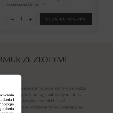
wystarcza na 15 - 20 m².
−
+
DODAJ DO KOSZYKA
RMUR ZE ZŁOTYMI
iami to elegancka kompozycja, która wprowadza
y klimat. Jej wzór imituje naturalny marmur,
skiwania
ądania i
y, które dodają przestrzeni blasku i
hnologie
wpisuje się w nowoczesne trendy aranżacyjne,
glądania