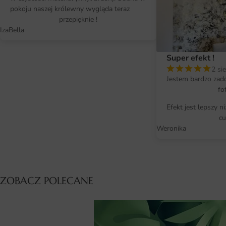
pokoju naszej królewny wygląda teraz
przepięknie !
IzaBella
Super efekt !
2 si
Jestem bardzo zad
fo
Efekt jest lepszy n
cu
Weronika
ZOBACZ POLECANE