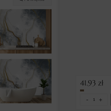
41.93
zł