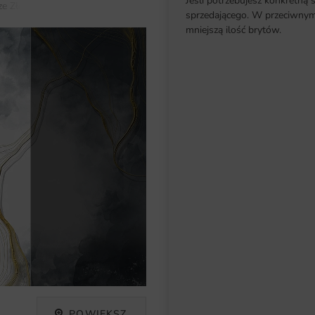
Jeśli potrzebujesz konkretną 
e Złotymi Liniami
sprzedającego. W przeciwnym 
mniejszą ilość brytów.
POWIĘKSZ