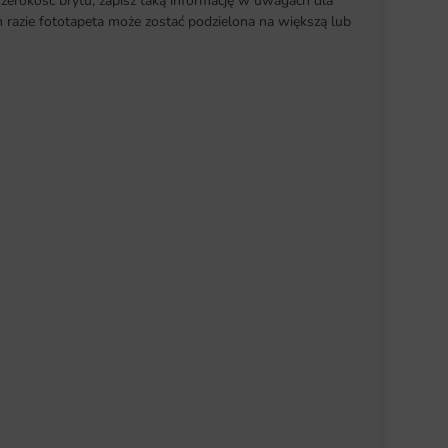
szerokość brytu, zapisz taką informację w uwagach dla
razie fototapeta może zostać podzielona na większą lub