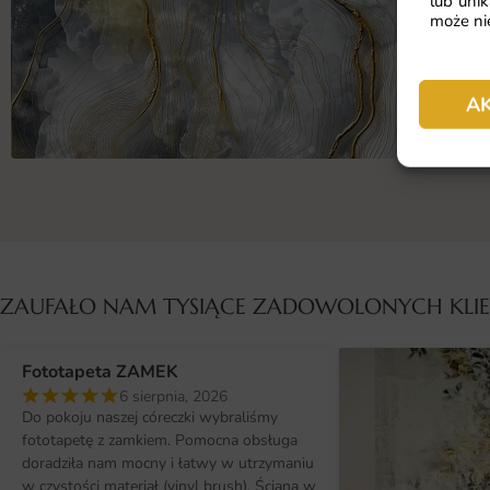
lub unik
może nie
A
ZAUFAŁO NAM TYSIĄCE ZADOWOLONYCH KL
Fototapeta ZAMEK
6 sierpnia, 2026
Do pokoju naszej córeczki wybraliśmy
fototapetę z zamkiem. Pomocna obsługa
doradziła nam mocny i łatwy w utrzymaniu
w czystości materiał (vinyl brush). Ściana w