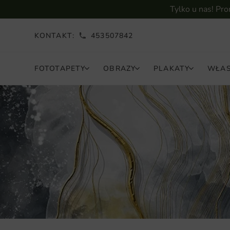
Tylko u nas! Pr
KONTAKT:
453507842
FOTOTAPETY
OBRAZY
PLAKATY
WŁAS