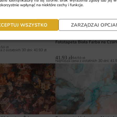
alne identyfikatory na tej stronie. Brak wyrażenia zgody lub jej 
korzystnie wpłynąć na niektóre cechy i funkcje.
KCEPTUJ WSZYSTKO
ZARZĄDZAJ OPCJA
a Malarstwo Olejne
Fototapeta Biała Farba na Czar
.51
zł
a z ostatnich 30 dni:
41.93
zł
41.93
zł
64.51
zł
Najniższa cena z ostatnich 30 dni:
41.