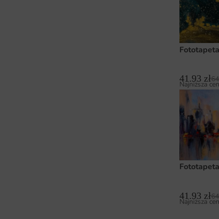
Fototapeta
41.93
zł
64
Najniższa cen
Fototapeta
41.93
zł
64
Najniższa cen