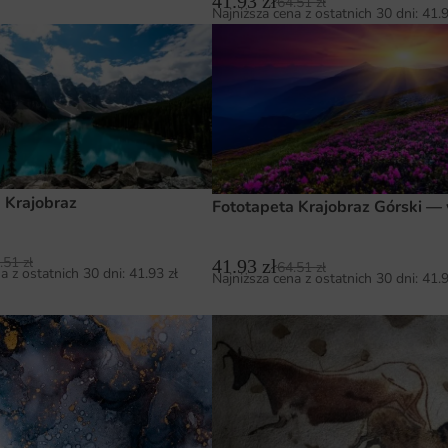
41.93
zł
64.51
zł
Najniższa cena z ostatnich 30 dni:
41.
 Krajobraz
Fototapeta Krajobraz Górski —
.51
zł
41.93
zł
64.51
zł
a z ostatnich 30 dni:
41.93
zł
Najniższa cena z ostatnich 30 dni:
41.