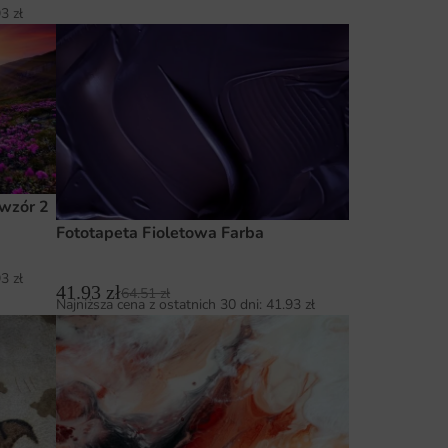
93
zł
 wzór 2
Fototapeta Fioletowa Farba
93
zł
41.93
zł
64.51
zł
Najniższa cena z ostatnich 30 dni:
41.93
zł