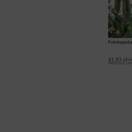
Fototapeta
41.93
zł
64
Najniższa cen