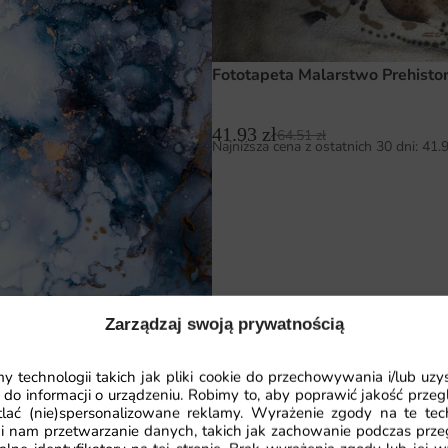
Fototapeta Malarstwo Prehisto
41.93
zł
64.51
zł
Najniższa cena z ostatnich 30 dni:
41.
 Niebieska Farba
Zarządzaj swoją prywatnością
a
 technologii takich jak pliki cookie do przechowywania i/lub uzy
.51
zł
a z ostatnich 30 dni:
41.93
zł
 do informacji o urządzeniu. Robimy to, aby poprawić jakość przegl
lać (nie)spersonalizowane reklamy. Wyrażenie zgody na te tec
i nam przetwarzanie danych, takich jak zachowanie podczas prze