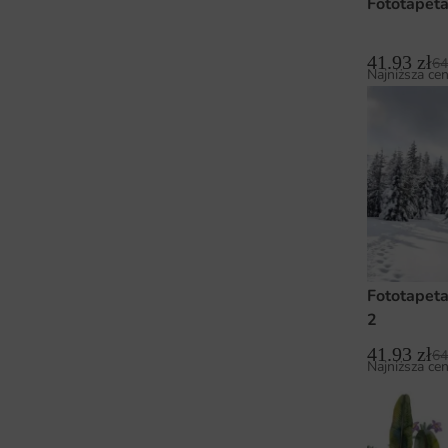
Fototapet
41.93
zł
64
Najniższa cen
Fototapet
2
41.93
zł
64
Najniższa cen