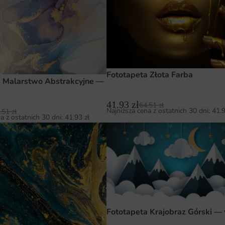
Fototapeta Złota Farba
a Malarstwo Abstrakcyjne —
41.93
zł
64.51
zł
Najniższa cena z ostatnich 30 dni:
41.
.51
zł
a z ostatnich 30 dni:
41.93
zł
Fototapeta Krajobraz Górski —