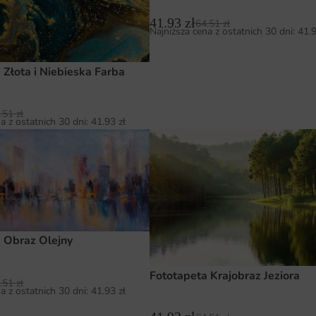
41.93
zł
64.51
zł
Najniższa cena z ostatnich 30 dni:
41.
 Złota i Niebieska Farba
.51
zł
a z ostatnich 30 dni:
41.93
zł
 Obraz Olejny
Fototapeta Krajobraz Jeziora
.51
zł
a z ostatnich 30 dni:
41.93
zł