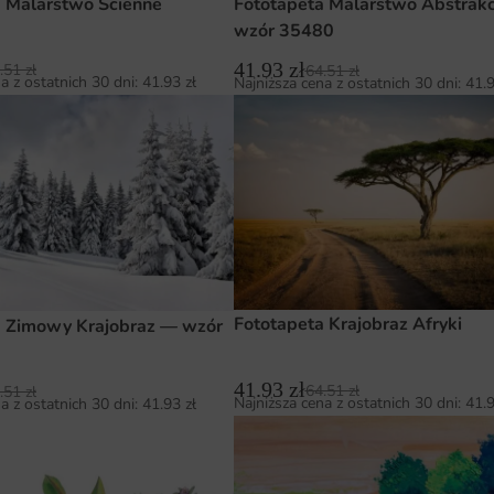
a Malarstwo Ścienne
Fototapeta Malarstwo Abstrak
wzór 35480
41.93
zł
.51
zł
64.51
zł
a z ostatnich 30 dni:
41.93
zł
Najniższa cena z ostatnich 30 dni:
41.
Fototapeta Krajobraz Afryki
a Zimowy Krajobraz — wzór
41.93
zł
64.51
zł
.51
zł
Najniższa cena z ostatnich 30 dni:
41.
a z ostatnich 30 dni:
41.93
zł