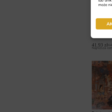
lub unik
może nie
A
Fototapet
41.93
zł
64
Najniższa cen