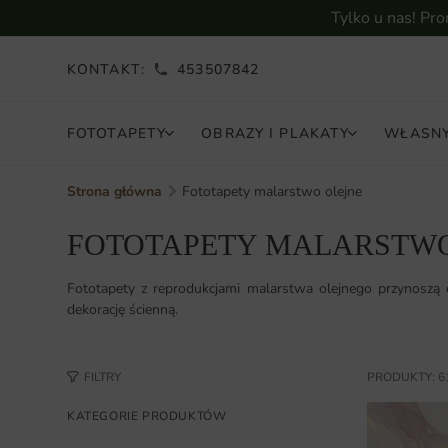
Tylko u nas! Pr
KONTAKT:
453507842
FOTOTAPETY
OBRAZY I PLAKATY
WŁASNY
Strona główna
Fototapety malarstwo olejne
FOTOTAPETY MALARSTWO
Fototapety z reprodukcjami malarstwa olejnego przynoszą d
dekorację ścienną.
FILTRY
PRODUKTY: 6
KATEGORIE PRODUKTÓW