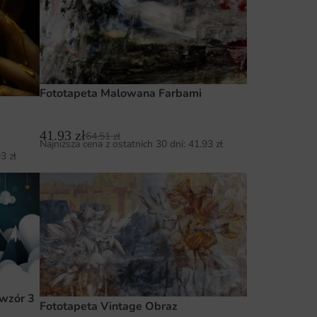
Fototapeta Malowana Farbami
41.93
zł
64.51
zł
Najniższa cena z ostatnich 30 dni:
41.93
zł
93
zł
 wzór 3
Fototapeta Vintage Obraz