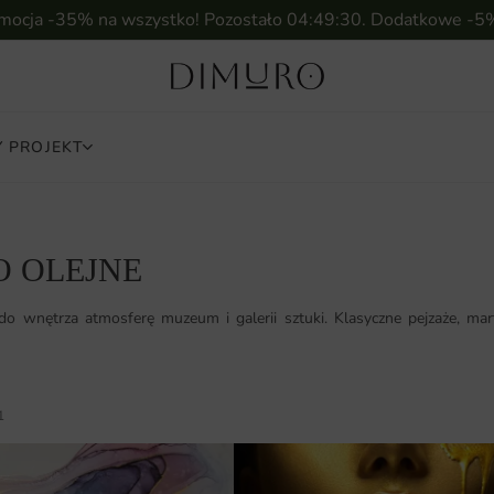
omocja -35% na wszystko! Pozostało
04:49:29
. Dodatkowe -5
 PROJEKT
 OLEJNE
o wnętrza atmosferę muzeum i galerii sztuki. Klasyczne pejzaże, mart
1