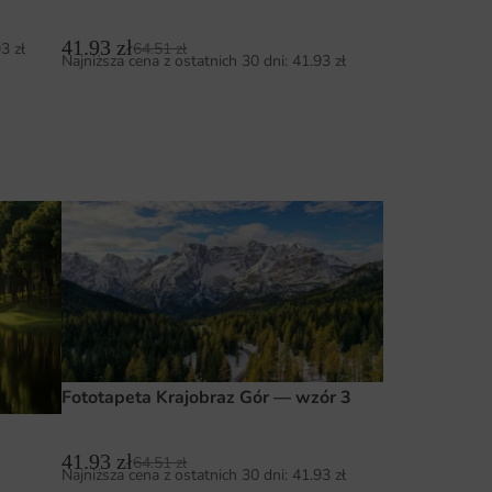
41.93
zł
64.51
zł
93
zł
Najniższa cena z ostatnich 30 dni:
41.93
zł
Fototapeta Krajobraz Gór — wzór 3
41.93
zł
64.51
zł
Najniższa cena z ostatnich 30 dni:
41.93
zł