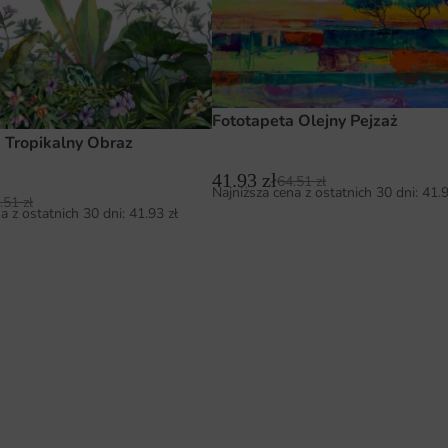
Fototapeta Olejny Pejzaż
 Tropikalny Obraz
41.93
zł
64.51
zł
Najniższa cena z ostatnich 30 dni:
41.
.51
zł
a z ostatnich 30 dni:
41.93
zł