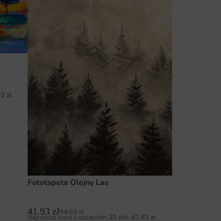
93
zł
Fototapeta Olejny Las
41.93
zł
64.51
zł
Najniższa cena z ostatnich 30 dni:
41.93
zł