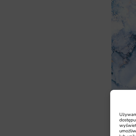
Fototapeta
Alkoholow
41.93
zł
Używamy
64
Najniższa cen
dostępu
wyświet
umożliw