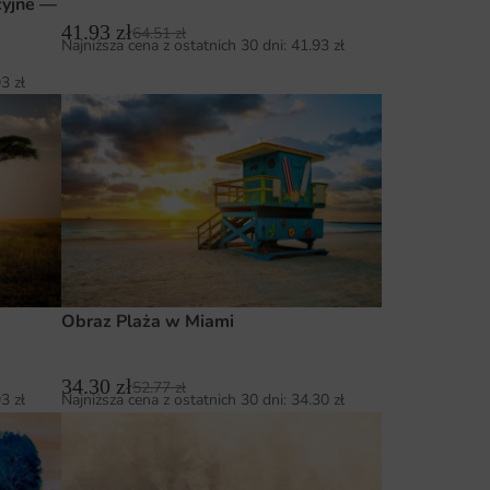
cyjne —
41.93
zł
64.51
zł
Najniższa cena z ostatnich 30 dni:
41.93
zł
93
zł
Obraz Plaża w Miami
34.30
zł
52.77
zł
93
zł
Najniższa cena z ostatnich 30 dni:
34.30
zł