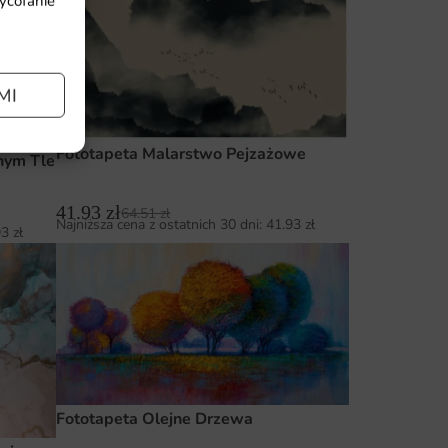
wycofanie
MI
Fototapeta Malarstwo Pejzażowe
nym Tle
41.93
zł
64.51
zł
Najniższa cena z ostatnich 30 dni:
41.93
zł
93
zł
Fototapeta Olejne Drzewa