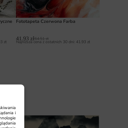
ryczne
Fototapeta Czerwona Farba
41.93
zł
64.51
zł
93
zł
Najniższa cena z ostatnich 30 dni:
41.93
zł
skiwania
ądania i
hnologie
glądania