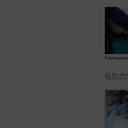
Fototapeta
41.93
zł
64
Najniższa cen