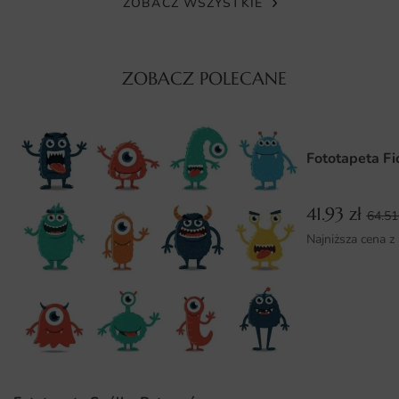
ZOBACZ WSZYSTKIE
wybrany wzór zachowuje świetną prezencję także po
latach codziennego użytkowania, co potwierdzają
doświadczenia klientów.
ZOBACZ POLECANE
Wymiary na miarę i łatwy montaż
Fototapeta przygotowywana jest na indywidualne
wymiary, więc zmieści się na każdej ścianie — także w
Fototapeta Fi
nietypowych narożnikach i wnękach. Dzięki podziałowi na
pasy montaż przebiega sprawnie i nie wymaga
41.93
zł
specjalistycznych narzędzi. Wystarczy gładka, sucha
64.5
powierzchnia oraz dedykowany klej.
Najniższa cena z
Dlaczego warto wybrać tę fototapetę
Fototapeta Krajobraz Górski łączy estetykę autorskiego
projektu z trwałością profesjonalnego wydruku. To
dekoracja, która zmienia charakter wnętrza i nadaje mu
indywidualnego rysu.