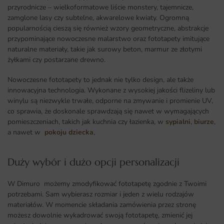
przyrodnicze – wielkoformatowe liście monstery, tajemnicze,
zamglone lasy czy subtelne, akwarelowe kwiaty. Ogromną
popularnością cieszą się również wzory geometryczne, abstrakcje
przypominające nowoczesne malarstwo oraz fototapety imitujące
naturalne materiały, takie jak surowy beton, marmur ze złotymi
żyłkami czy postarzane drewno.
Nowoczesne fototapety to jednak nie tylko design, ale także
innowacyjna technologia. Wykonane z wysokiej jakości flizeliny lub
winylu są niezwykle trwałe, odporne na zmywanie i promienie UV,
co sprawia, że doskonale sprawdzają się nawet w wymagających
pomieszczeniach, takich jak kuchnia czy łazienka, w
sypialni
,
biurze
,
a nawet w
pokoju dziecka
,
Duży wybór i dużo opcji personalizacji ​
W Dimuro możemy zmodyfikować fototapetę zgodnie z Twoimi
potrzebami. Sam wybierasz rozmiar i jeden z wielu rodzajów
materiałów. W momencie składania zamówienia przez stronę
możesz dowolnie wykadrować swoją fototapetę, zmienić jej