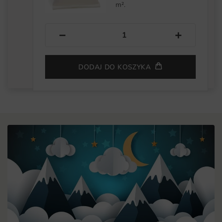
m².
−
+
DODAJ DO KOSZYKA