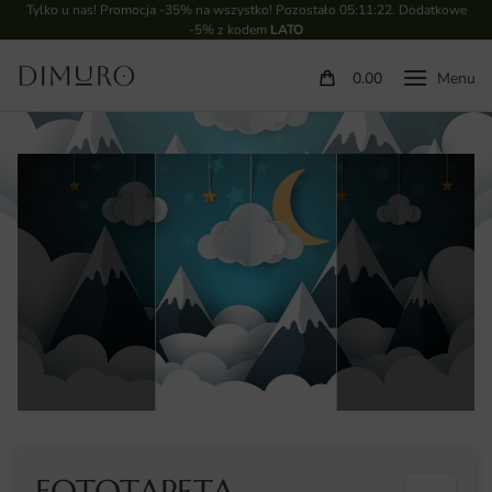
Tylko u nas! Promocja -35% na wszystko! Pozostało
05:11:21
. Dodatkowe
-5% z kodem
LATO
0.00
FOTOTAPETA