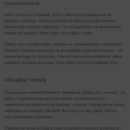
klasycznej elegancji.
Jeżeli marzysz o fotapecie, która z łatwością dopasuje się do
każdego wystroju, warto postawić na takie wzory jak marmur,
chmury lub motywy malarskie – w szczególności na akwarelowe
kwiaty lub pejzaże, które nigdy nie wyjdą z mody.
Odkryj nasz szeroki wybór wzorów w uniwersalnych, neutralnych
kolorach. Idealnie dopasują się do każdego wystroju wnętrza – od
nowoczesnego po klasyczny. Stwórz harmonijną przestrzeń pełną
elegancji i ponadczasowego stylu, która zachwyci każdego dnia
Aktualne trendy​
Nowoczesne wielkoformatowe
tapety na ścianę
(tzw murale) to
jeden z najskuteczniejszych sposobów na błyskawiczną i
spektakularną metamorfozę każdego wnętrza
.
Współczesne trendy
odchodzą od nudnych, płaskich dekoracji na rzecz głębi, faktury
oraz unikalnego charakteru.
Obecnie na rynku królują przede wszystkim motywy botaniczne i