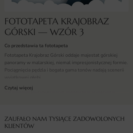
FOTOTAPETA KRAJOBRAZ
GÓRSKI — WZÓR 3
Co przedstawia ta fototapeta
Fototapeta Krajobraz Górski oddaje majestat górskiej
panoramy w malarskiej, niemal impresjonistycznej formie.
Pociągnięcia pędzla i bogata gama tonów nadają scenerii
wyjątkowej głębi.
Czytaj więcej
Kompozycja przyciąga wzrok delikatnymi przejściami
świateł oraz wyrazistą linią szczytów. To motyw, który
wprowadza do wnętrza powagę natury i artystyczny
zmysł.
ZAUFAŁO NAM TYSIĄCE ZADOWOLONYCH
KLIENTÓW
Gdzie sprawdzi się fototapeta Krajobraz Górski