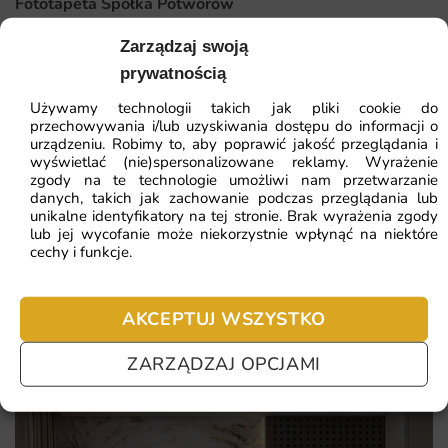
Fototapeta Spółka Potworów
intensywne, trwałe kolory odporne na blaknięcie
Zarządzaj swoją
produkcja na zamówienie z dbałością o jakość każdego
41.93
zł
64.51
zł
prywatnością
egzemplarza
Najniższa cena z 30 dni:
41.93
zł
Używamy technologii takich jak pliki cookie do
kilka wariantów materiału do wyboru, w tym wersje
przechowywania i/lub uzyskiwania dostępu do informacji o
zmywalne
urządzeniu. Robimy to, aby poprawić jakość przeglądania i
ZOBACZ WSZYSTKIE
wyświetlać (nie)spersonalizowane reklamy. Wyrażenie
indywidualne dopasowanie do wymiarów ściany
zgody na te technologie umożliwi nam przetwarzanie
danych, takich jak zachowanie podczas przeglądania lub
unikalne identyfikatory na tej stronie. Brak wyrażenia zgody
Najczęściej zadawane pytania
lub jej wycofanie może niekorzystnie wpłynąć na niektóre
cechy i funkcje.
Pomagamy i doradzamy przy każdym zakupie. Ale jeżeli
nie chcesz czekać – sprawdź najczęściej zadawane pytania.
AKCEPTUJ WSZYSTKO
ZARZĄDZAJ OPCJAMI