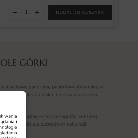
−
+
DODAJ DO KOSZYKA
OŁE GÓRKI
awia bajkową panoramę pagórków utrzymaną w
godne kształty i miękkie linie tworzą sielski,
skiwania
obudza wyobraźnię — to scenografia, w której
ądania i
, jak i wielbiciele subtelnych dekoracji.
hnologie
glądania