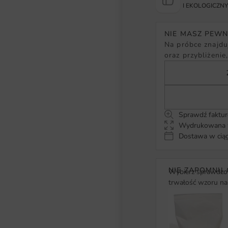
I EKOLOGICZN
NIE MASZ PEW
Na próbce znajduj
oraz przybliżenie
Sprawdź faktur
Wydrukowana w
Dostawa w ciąg
NIE ZAPOMNIJ 
Wybierz sprawdzon
trwałość wzoru na 