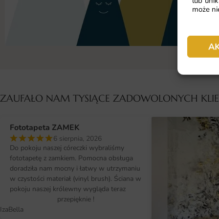
lub unik
może nie
A
ZAUFAŁO NAM TYSIĄCE ZADOWOLONYCH KL
Fototapeta ZAMEK
6 sierpnia, 2026
Do pokoju naszej córeczki wybraliśmy
fototapetę z zamkiem. Pomocna obsługa
doradziła nam mocny i łatwy w utrzymaniu
w czystości materiał (vinyl brush). Ściana w
pokoju naszej królewny wygląda teraz
przepięknie !
IzaBella