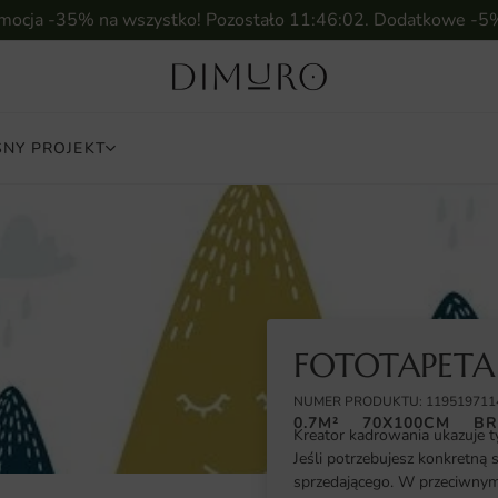
omocja -35% na wszystko! Pozostało
11:46:01
. Dodatkowe -5
NY PROJEKT
FOTOTAPETA
NUMER PRODUKTU: 119519711
0.7M²
70X100CM
BR
Kreator kadrowania ukazuje t
Jeśli potrzebujesz konkretną 
sprzedającego. W przeciwnym 