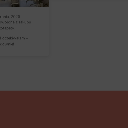
Fototapeta przygotowywana jest n
każdej ścianie — także w nietypow
erpnia, 2026
pasy montaż przebiega sprawnie i 
owolona z zakupu
Wystarczy gładka, sucha powierzc
totapety.
Dlaczego warto wybrać tę fotota
iż oczekiwałam –
downie!
Fototapeta Wesołe Górki łączy est
profesjonalnego wydruku. To dekor
mu indywidualnego rysu.
łatwy montaż dzięki przejrzystemu
wszechstronność stylistyczna i po
trwałość wydruku potwierdzona c
produkcja na zamówienie z dbałoś