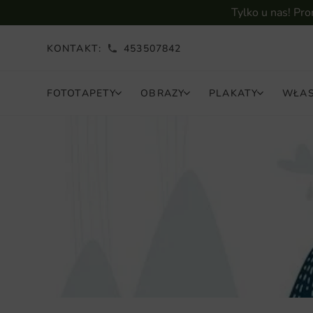
Tylko u nas! Pr
KONTAKT:
453507842
FOTOTAPETY
OBRAZY
PLAKATY
WŁAS