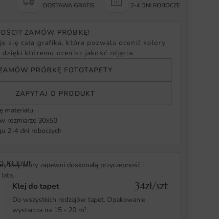
Y
DOSTAWA GRATIS
2-4 DNI ROBOCZE
NOŚCI? ZAMÓW PRÓBKĘ!
e się cała grafika, która pozwala ocenić kolory
, dzięki któremu ocenisz jakość zdjęcia.
ZAMÓW PRÓBKĘ FOTOTAPETY
ZAPYTAJ O PRODUKT
ę materiału
 rozmiarze 30x50
u 2-4 dni roboczych
O KLEJU!
y klej, który zapewni doskonałą przyczepność i
lata.
34zł/szt
Klej do tapet
Do wszystkich rodzajów tapet. Opakowanie
wystarcza na 15 - 20 m².