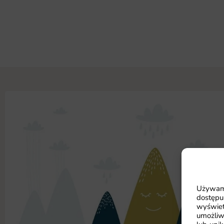
Używamy
dostępu
wyświet
umożliw