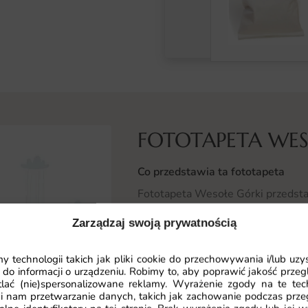
FOTOTAPETA WES
Co przedstawia ta fototapeta
Fototapeta Wesołe Górki przedst
stonowanej, pastelowej palecie. Ła
Zarządzaj swoją prywatnością
opowieściowy nastrój.
 technologii takich jak pliki cookie do przechowywania i/lub uzy
Cała kompozycja działa kojąco i p
 do informacji o urządzeniu. Robimy to, aby poprawić jakość przegl
dobrze czują się zarówno marzyciele
lać (nie)spersonalizowane reklamy. Wyrażenie zgody na te tec
i nam przetwarzanie danych, takich jak zachowanie podczas prze