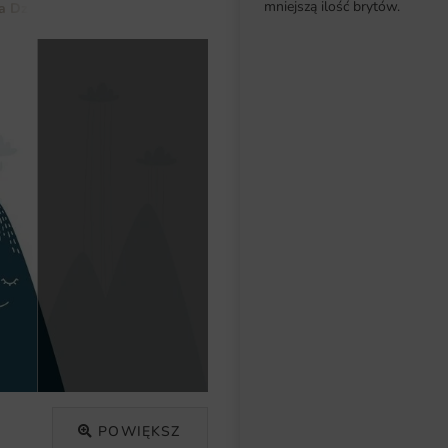
mniejszą ilość brytów.
a Dziecka
Dla Chłopca
Fototapeta Wesołe Górki
POWIĘKSZ