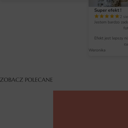
Super efekt !
2 si
Jestem bardzo zad
fo
Efekt jest lepszy n
cu
Weronika
ZOBACZ POLECANE