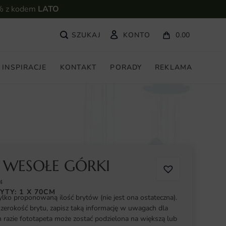
% z kodem
LATO
KONTO
0.00
INSPIRACJE
KONTAKT
PORADY
REKLAMA
 WESOŁE GÓRKI
4
YTY: 1 X 70CM
ylko proponowaną ilość brytów (nie jest ona ostateczna).
szerokość brytu, zapisz taką informację w uwagach dla
razie fototapeta może zostać podzielona na większą lub