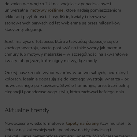
do zmian we wnętrzu? U nas znajdziesz ponadczasowe i
uniwersalne
motywy roślinne
, które nadają pomieszczeniom
lekkości i przytulności. Lasy, liście, kwiaty i drzewa w
stonowanych barwach od lat wybierane są przez miłośników
klasycznej elegancji.
Jeżeli marzysz o fotapecie, która z łatwością dopasuje się do
każdego wystroju, warto postawić na takie wzory jak marmur,
chmury lub motywy malarskie – w szczególności na akwarelowe
kwiaty lub pejzaże, które nigdy nie wyjdą z mody.
Odkryj nasz szeroki wybór wzorów w uniwersalnych, neutralnych
kolorach. Idealnie dopasują się do każdego wystroju wnętrza – od
nowoczesnego po klasyczny. Stwórz harmonijną przestrzeń pełną
elegancji i ponadczasowego stylu, która zachwyci każdego dnia
Aktualne trendy​
Nowoczesne wielkoformatowe
tapety na ścianę
(tzw murale) to
jeden z najskuteczniejszych sposobów na błyskawiczną i
spektakularną metamorfozę każdego wnętrza
.
Współczesne trendy