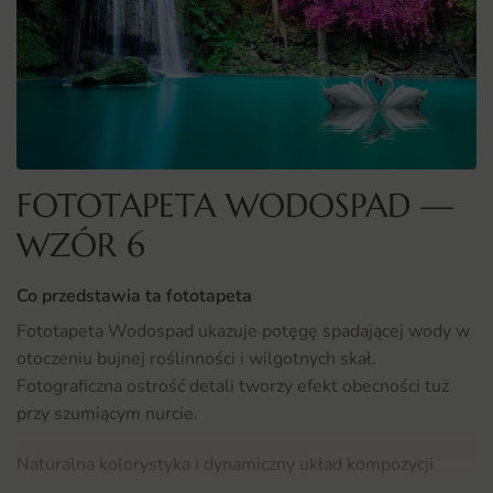
FOTOTAPETA WODOSPAD —
WZÓR 6
Co przedstawia ta fototapeta
Fototapeta Wodospad ukazuje potęgę spadającej wody w
otoczeniu bujnej roślinności i wilgotnych skał.
Fotograficzna ostrość detali tworzy efekt obecności tuż
przy szumiącym nurcie.
Naturalna kolorystyka i dynamiczny układ kompozycji
wprowadzają do wnętrza ożywczą energię. To motyw,