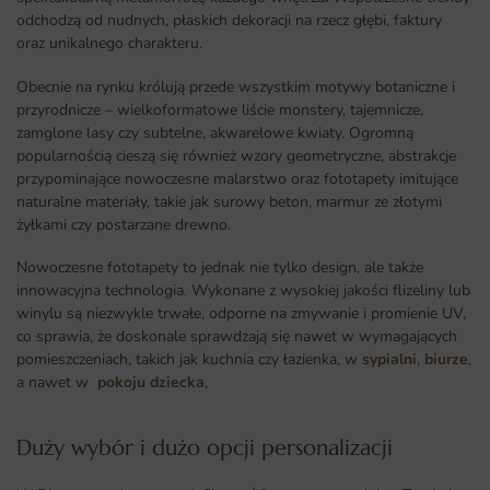
odchodzą od nudnych, płaskich dekoracji na rzecz głębi, faktury
oraz unikalnego charakteru.
Obecnie na rynku królują przede wszystkim motywy botaniczne i
przyrodnicze – wielkoformatowe liście monstery, tajemnicze,
zamglone lasy czy subtelne, akwarelowe kwiaty. Ogromną
popularnością cieszą się również wzory geometryczne, abstrakcje
przypominające nowoczesne malarstwo oraz fototapety imitujące
naturalne materiały, takie jak surowy beton, marmur ze złotymi
żyłkami czy postarzane drewno.
Nowoczesne fototapety to jednak nie tylko design, ale także
innowacyjna technologia. Wykonane z wysokiej jakości flizeliny lub
winylu są niezwykle trwałe, odporne na zmywanie i promienie UV,
co sprawia, że doskonale sprawdzają się nawet w wymagających
pomieszczeniach, takich jak kuchnia czy łazienka, w
sypialni
,
biurze
,
a nawet w
pokoju dziecka
,
Duży wybór i dużo opcji personalizacji ​