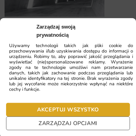
projektu z trwałością profesjonalnego wydruku. To
dekoracja, która zmienia charakter wnętrza i nadaje mu
indywidualnego rysu.
Fototapeta Korytarz 3D
Zarządzaj swoją
kilka wariantów materiału do wyboru, w tym wersje
prywatnością
zmywalne
41.93
zł
Używamy technologii takich jak pliki cookie do
64.51
zł
wydruk na ekologicznych tuszach bezpiecznych dla
przechowywania i/lub uzyskiwania dostępu do informacji o
Najniższa cena z 30 dni:
41.93
zł
urządzeniu. Robimy to, aby poprawić jakość przeglądania i
domowników
wyświetlać (nie)spersonalizowane reklamy. Wyrażenie
zgody na te technologie umożliwi nam przetwarzanie
spójność kolorystyczna z popularnymi trendami
ZOBACZ WSZYSTKIE
danych, takich jak zachowanie podczas przeglądania lub
wnętrzarskimi
unikalne identyfikatory na tej stronie. Brak wyrażenia zgody
lub jej wycofanie może niekorzystnie wpłynąć na niektóre
produkcja na zamówienie z dbałością o jakość każdego
cechy i funkcje.
egzemplarza
Najczęściej zadawane pytania
Pomagamy i doradzamy przy każdym zakupie. Ale jeżeli
AKCEPTUJ WSZYSTKO
nie chcesz czekać – sprawdź najczęściej zadawane pytania.
ZARZĄDZAJ OPCJAMI