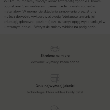
W Dimuro możemy zmodyfikować fototapetę zgodnie z Twoimi
potrzebami. Sam wybierasz rozmiar i jeden z wielu rodzajów
materiałów. W momencie składania zamówienia przez stronę
możesz dowolnie wykadrować swoją fototapetę, zmienić jej
orientację (pionowo , poziomo) czy oznaczyć opcję wykonania jej w
lustrzanym odbiciu. Wszystkie zmiany widzisz na podglądzie.
Skrojone na miarę
dowolne wymiary, każda ściana
Druk najwyższej jakości
technologia, która oddaje każdy detal