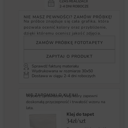
CZAS REALIZACJI
2-4 DNI ROBOCZE
NIE MASZ PEWNOŚCI? ZAMÓW PRÓBKĘ!
Na próbce znajduje się cała grafika, która
pozwala ocenić kolory oraz przybliżenie,
dzięki któremu ocenisz jakość zdjęcia.
ZAMÓW PRÓBKĘ FOTOTAPETY
ZAPYTAJ O PRODUKT
Sprawdź fakturę materiału
Wydrukowana w rozmiarze 30x50
Dostawa w ciągu 2-4 dni roboczych
NIE ZAPOMNIJ O KLEJU!
Wybierz sprawdzony klej, który zapewni
doskonałą przyczepność i trwałość wzoru na
lata.
Klej do tapet
34zł/szt