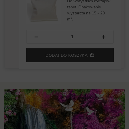
Do wszystkich rodzajów
tapet. Opakowanie
wystarcza na 15 - 20
m².
−
+
DODAJ DO KOSZYKA