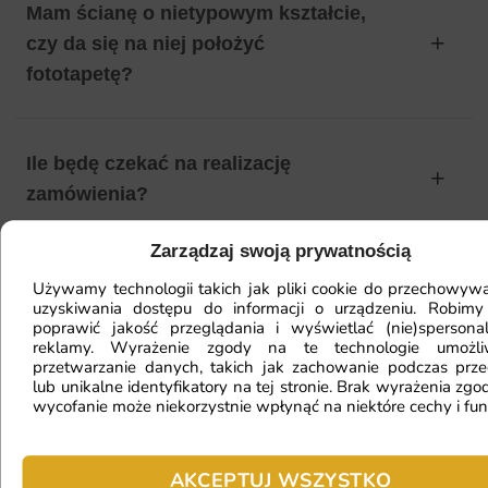
Mam ścianę o nietypowym kształcie,
czy da się na niej położyć
fototapetę?
Ile będę czekać na realizację
zamówienia?
Zarządzaj swoją prywatnością
Czy mogę zwrócić fototapetę?
Używamy technologii takich jak pliki cookie do przechowywa
uzyskiwania dostępu do informacji o urządzeniu. Robimy
poprawić jakość przeglądania i wyświetlać (nie)spersona
reklamy. Wyrażenie zgody na te technologie umożl
przetwarzanie danych, takich jak zachowanie podczas prze
Jak zamontować fototapetę? / Jak
lub unikalne identyfikatory na tej stronie. Brak wyrażenia zgod
przygotować ścianę?
wycofanie może niekorzystnie wpłynąć na niektóre cechy i fun
AKCEPTUJ WSZYSTKO