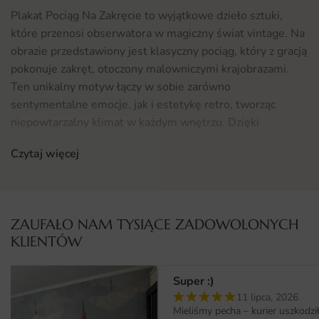
Plakat Pociąg Na Zakręcie to wyjątkowe dzieło sztuki,
które przenosi obserwatora w magiczny świat vintage. Na
obrazie przedstawiony jest klasyczny pociąg, który z gracją
pokonuje zakręt, otoczony malowniczymi krajobrazami.
Ten unikalny motyw łączy w sobie zarówno
sentymentalne emocje, jak i estetykę retro, tworząc
niepowtarzalny klimat w każdym wnętrzu. Dzięki
zastosowaniu wysokiej jakości grafiki, plakat zachwyca
Czytaj więcej
detalami, które przyciągają wzrok i skłaniają do refleksji
nad upływającym czasem oraz historią transportu.
Gdzie sprawdzi się fototapeta Plakat Pociąg Na Zakręcie
ZAUFAŁO NAM TYSIĄCE ZADOWOLONYCH
Plakat Pociąg Na Zakręcie doskonale odnajdzie się w
KLIENTÓW
różnych przestrzeniach. Może stać się centralnym
punktem dekoracyjnym w salonie, gabinecie, czy też w
Super :)
przedpokoju. Jego elegancki, vintage'owy styl sprawia, że
11 lipca, 2026
idealnie pasuje do wnętrz urządzonych w klasycznym lub
Mieliśmy pecha – kurier uszkodzi