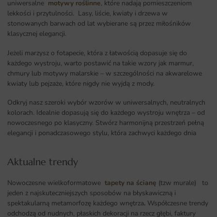
uniwersalne
motywy roślinne
, które nadają pomieszczeniom
lekkości i przytulności. Lasy, liście, kwiaty i drzewa w
stonowanych barwach od lat wybierane są przez miłośników
klasycznej elegancji.
Jeżeli marzysz o fotapecie, która z łatwością dopasuje się do
każdego wystroju, warto postawić na takie wzory jak marmur,
chmury lub motywy malarskie – w szczególności na akwarelowe
kwiaty lub pejzaże, które nigdy nie wyjdą z mody.
Odkryj nasz szeroki wybór wzorów w uniwersalnych, neutralnych
kolorach. Idealnie dopasują się do każdego wystroju wnętrza – od
nowoczesnego po klasyczny. Stwórz harmonijną przestrzeń pełną
elegancji i ponadczasowego stylu, która zachwyci każdego dnia
Aktualne trendy​
Nowoczesne wielkoformatowe
tapety na ścianę
(tzw murale) to
jeden z najskuteczniejszych sposobów na błyskawiczną i
spektakularną metamorfozę każdego wnętrza
.
Współczesne trendy
odchodzą od nudnych, płaskich dekoracji na rzecz głębi, faktury