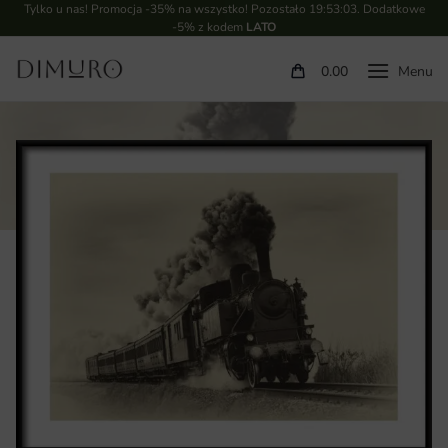
Tylko u nas! Promocja -35% na wszystko! Pozostało
19:53:02
. Dodatkowe
-5% z kodem
LATO
0.00