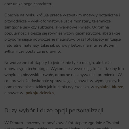
oraz unikalnego charakteru.
Obecnie na rynku królują przede wszystkim motywy botaniczne i
przyrodnicze – wielkoformatowe liście monstery, tajemnicze,
zamglone lasy czy subtelne, akwarelowe kwiaty. Ogromną
popularnością cieszą się również wzory geometryczne, abstrakcje
przypominające nowoczesne malarstwo oraz fototapety imitujące
naturalne materiały, takie jak surowy beton, marmur ze złotymi
żyłkami czy postarzane drewno.
Nowoczesne fototapety to jednak nie tylko design, ale także
innowacyjna technologia. Wykonane z wysokiej jakości flizeliny lub
winylu są niezwykle trwałe, odporne na zmywanie i promienie UV,
co sprawia, że doskonale sprawdzają się nawet w wymagających
pomieszczeniach, takich jak kuchnia czy łazienka, w
sypialni
,
biurze
,
a nawet w
pokoju dziecka
,
Duży wybór i dużo opcji personalizacji ​
W Dimuro możemy zmodyfikować fototapetę zgodnie z Twoimi
potrzebami. Sam wybierasz rozmiar i jeden z wielu rodzajów