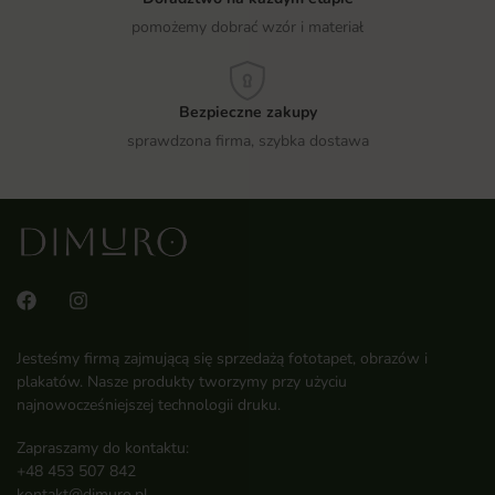
pomożemy dobrać wzór i materiał
Bezpieczne zakupy
sprawdzona firma, szybka dostawa
Jesteśmy firmą zajmującą się sprzedażą fototapet, obrazów i
plakatów. Nasze produkty tworzymy przy użyciu
najnowocześniejszej technologii druku.
Zapraszamy do kontaktu:
+48 453 507 842
kontakt@dimuro.pl