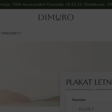
omocja -35% na wszystko! Pozostało
19:32:21
. Dodatkowe -5
 PROJEKT
PLAKAT LETN
NUMER PRODUKTU: 926761040
Rozmiar