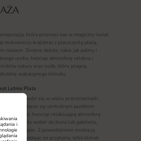
LAŻA
kompozycja, która przenosi nas w magiczny świat
je malowniczy krajobraz z piaszczystą plażą,
 niebem. Drobne detale, takie jak palmy i
alnego uroku, tworząc atmosferę relaksu i
ośników natury oraz osób, które pragną
drobinę wakacyjnego klimatu.
kat Letnia Plaża
skonale sprawdzi się w wielu przestrzeniach.
alonu, gdzie stanie się centralnym punktem
cić w sypialni, tworząc relaksującą atmosferę
skiwania
ież znakomity wybór do biura lub gabinetu,
ądania i
onych na urlopie. Z powodzeniem można ją
hnologie
glądania
uracjach, nadając im przytulny, letni klimat.