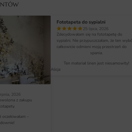
IENTÓW
Dlaczego warto wybrać tę fotota
Fototapeta do sypialni
Unikalny design, który ożywi każde
25 lipca, 2026
Wysokiej jakości materiały zapewn
Zdecydowałam się na fototapetę do
sypialni. Nie przypuszczałam, że ten wyb
Łatwy montaż, który nie wymaga sp
całkowicie odmieni moją przestrzeń do
spania.
Dostępność różnych rozmiarów, co
przestrzeni.
Ten materiał linen jest niesamowity!
Alicja
erpnia, 2026
owolona z zakupu
totapety.
iż oczekiwałam –
downie!