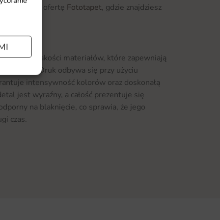
wycofanie
knij na naszą ofertę
Fototapet
, gdzie znajdziesz
MI
z wysokiej jakości materiałów, które zapewniają
ie światła. Druk odbywa się przy użyciu
rantuje intensywność kolorów oraz doskonałą
etal jest wyraźny, a całość prezentuje się
odporny na blaknięcie, co sprawia, że jego
gi czas.
rach, co pozwala na dopasowanie go do
ienta. Dzięki temu, możesz z łatwością
żację wnętrza. Montaż plakatu jest niezwykle
ych umiejętności. Wystarczy kilka chwil, aby
im domu. Nasze produkty są dostarczane z
szenia.