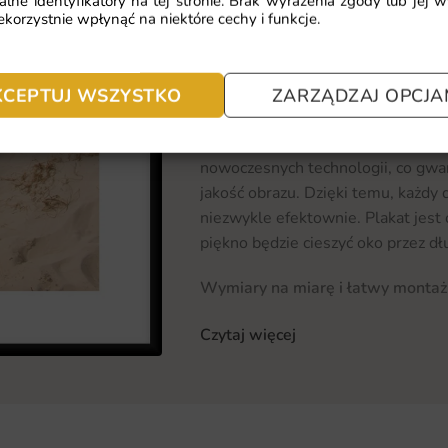
alne identyfikatory na tej stronie. Brak wyrażenia zgody lub jej 
Jeśli interesują Cię inne opcje, zer
korzystnie wpłynąć na niektóre cechy i funkcje.
wiele inspirujących wzorów.
Materiał i jakość druku
KCEPTUJ WSZYSTKO
ZARZĄDZAJ OPCJA
Plakat Letnia Plaża wykonany jest 
trwałość oraz odporność na działan
nowoczesnych technologii, co gwa
jakość obrazu. Dzięki temu, każdy d
niezwykle efektownie. Plakat jest 
piękno będzie cieszyć oko przez dłu
Wymiary na miarę i łatwy montaż
Oferujemy plakat w różnych wymia
Czytaj więcej
indywidualnych potrzeb każdego kl
wkomponować go w istniejącą aran
prosty i nie wymaga specjalistyczn
cieszyć się nową dekoracją w swo
instrukcją, co ułatwia proces zawie