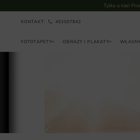
Tylko u nas! Pr
KONTAKT:
453507842
FOTOTAPETY
OBRAZY I PLAKATY
WŁASNY