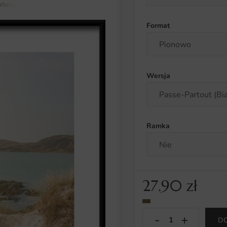
atura i botanika
krajobrazy
Plakat Letnia Plaża
Format
Wersja
Ramka
27.90
zł
D