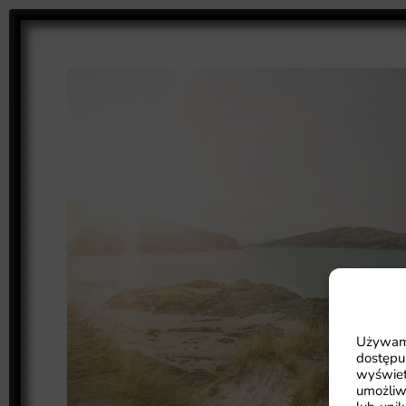
Używamy
dostępu
wyświet
umożliw