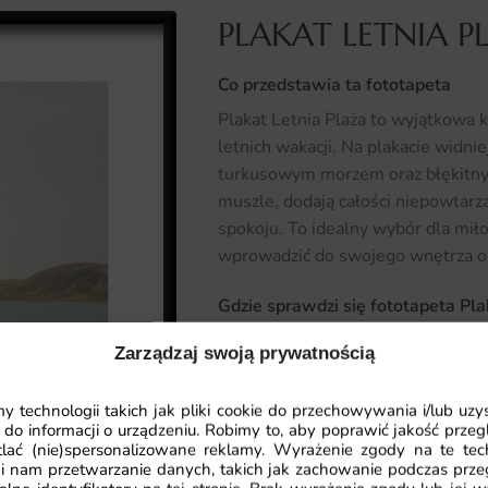
PLAKAT LETNIA P
Co przedstawia ta fototapeta
Plakat Letnia Plaża to wyjątkowa 
letnich wakacji. Na plakacie widnie
turkusowym morzem oraz błękitnym
muszle, dodają całości niepowtarz
spokoju. To idealny wybór dla mił
wprowadzić do swojego wnętrza o
Gdzie sprawdzi się fototapeta Pla
Fototapeta Plakat Letnia Plaża do
Zarządzaj swoją prywatnością
Idealnie nadaje się do dekoracji s
aranżacji. Możesz ją również umieś
 technologii takich jak pliki cookie do przechowywania i/lub uzy
sprzyjającą wypoczynkowi. To równ
 do informacji o urządzeniu. Robimy to, aby poprawić jakość przegl
gdzie przypomni o chwilach spędz
lać (nie)spersonalizowane reklamy. Wyrażenie zgody na te tec
i nam przetwarzanie danych, takich jak zachowanie podczas prze
wykorzystać w kawiarniach czy resta