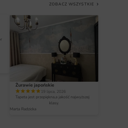
ZOBACZ WSZYSTKIE
petę
 wnętrze.
iające trwałość i odporność na uszkodzenia.
ór
ecjalistycznych umiejętności.
 umożliwia idealne dopasowanie do Twojej
Żurawie japońskie
19 lipca, 2026
Tapeta jest przepiękna,a jakość najwyższej
klasy.
Marta Radzicka