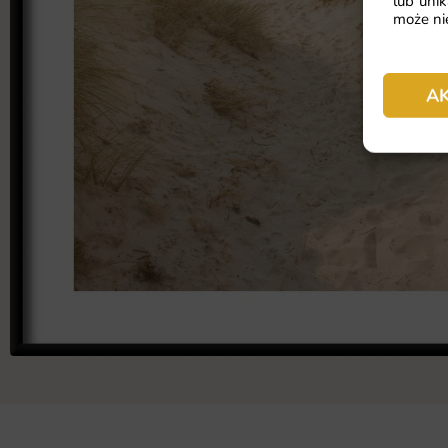
lub unik
może nie
A