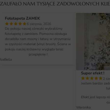
ZAUFAŁO NAM TYSIĄCE ZADOWOLONYCH KL
Fototapeta ZAMEK
6 sierpnia, 2026
Do pokoju naszej córeczki wybraliśmy
fototapetę z zamkiem. Pomocna obsługa
doradziła nam mocny i łatwy w utrzymaniu
w czystości materiał (vinyl brush). Ściana w
pokoju naszej królewny wygląda teraz
przepięknie !
IzaBella
Super efekt !
2 si
Jestem bardzo zad
fo
Efekt jest lepszy n
cu
Weronika