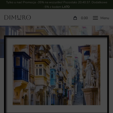
Tylko u nas! Promocja -35% na wszystko! Pozostało
20:40:36
. Dodatkowe
-5% z kodem
LATO
0.00