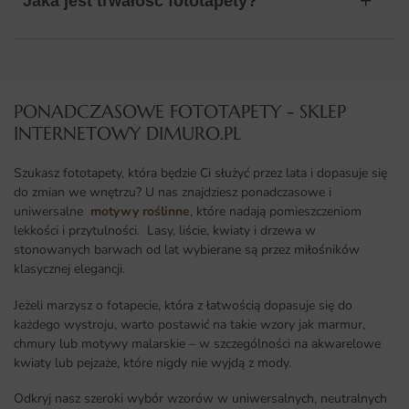
Jaka jest trwałość fototapety?
PONADCZASOWE FOTOTAPETY - SKLEP
INTERNETOWY DIMURO.PL​
Szukasz fototapety, która będzie Ci służyć przez lata i dopasuje się
do zmian we wnętrzu? U nas znajdziesz ponadczasowe i
uniwersalne
motywy roślinne
, które nadają pomieszczeniom
lekkości i przytulności. Lasy, liście, kwiaty i drzewa w
stonowanych barwach od lat wybierane są przez miłośników
klasycznej elegancji.
Jeżeli marzysz o fotapecie, która z łatwością dopasuje się do
każdego wystroju, warto postawić na takie wzory jak marmur,
chmury lub motywy malarskie – w szczególności na akwarelowe
kwiaty lub pejzaże, które nigdy nie wyjdą z mody.
Odkryj nasz szeroki wybór wzorów w uniwersalnych, neutralnych