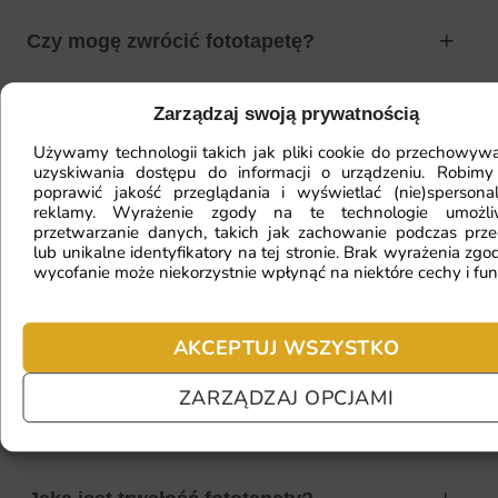
Czy mogę zwrócić fototapetę?
Zarządzaj swoją prywatnością
Jak zamontować fototapetę? / Jak
Używamy technologii takich jak pliki cookie do przechowywa
przygotować ścianę?
uzyskiwania dostępu do informacji o urządzeniu. Robimy
poprawić jakość przeglądania i wyświetlać (nie)spersona
reklamy. Wyrażenie zgody na te technologie umożl
przetwarzanie danych, takich jak zachowanie podczas prze
lub unikalne identyfikatory na tej stronie. Brak wyrażenia zgod
Fototapeta ma inny kolor na telefonie
wycofanie może niekorzystnie wpłynąć na niektóre cechy i fun
a inny na komputerze. Jak sprawdzić
kolor?
AKCEPTUJ WSZYSTKO
ZARZĄDZAJ OPCJAMI
Jaki materiał wybrać?