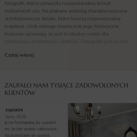
fotografii, która uchwyciła niepowtarzalny klimat
maltańskich ulic. Na plakacie widnieją charakterystyczne
architektoniczne detale, które tworzą niepowtarzalny
krajobraz. Urok starego miasta oraz jego historyczne
budowle sprawiają, że jest to idealny wybór dla
miłośników architektury i podróży. Fotografia jest na tyle
wyrazista, że przenosi nas w sam środek maltańskich
Czytaj więcej
uliczek, gdzie każdy zakręt kryje w sobie nowe tajemnice i
historie.
Gdzie sprawdzi się fototapeta Plakat Ulica Malty
ZAUFAŁO NAM TYSIĄCE ZADOWOLONYCH
Plakat Ulica Malty to doskonały element dekoracyjny,
KLIENTÓW
który sprawdzi się w różnych pomieszczeniach. Może być
ozdobą salonu, biura, a także sypialni, wprowadzając do
o sypialni
wnętrza wyjątkowy klimat. Idealnie komponuje się z
25 lipca, 2026
minimalistycznym wykończeniem wnętrz, ale również
ię na fototapetę do sypialni.
doskonale współgra ze stylem skandynawskim czy
ałam, że ten wybór całkowicie
industrialnym. Dodatkowo, jeżeli szukasz innych inspiracji
moją przestrzeń do spania.