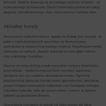
kolorach. Idealnie dopasują się do każdego wystroju wnętrza – od
nowoczesnego po klasyczny. Stwórz harmonijną przestrzeń pełną
elegancji i ponadczasowego stylu, która zachwyci każdego dnia
Aktualne trendy​
Nowoczesne wielkoformatowe
tapety na ścianę
(tzw murale) to
jeden z najskuteczniejszych sposobów na błyskawiczną i
spektakularną metamorfozę każdego wnętrza
.
Współczesne trendy
odchodzą od nudnych, płaskich dekoracji na rzecz głębi, faktury
oraz unikalnego charakteru.
Obecnie na rynku królują przede wszystkim motywy botaniczne i
przyrodnicze – wielkoformatowe liście monstery, tajemnicze,
zamglone lasy czy subtelne, akwarelowe kwiaty. Ogromną
popularnością cieszą się również wzory geometryczne, abstrakcje
przypominające nowoczesne malarstwo oraz fototapety imitujące
naturalne materiały, takie jak surowy beton, marmur ze złotymi
żyłkami czy postarzane drewno.
Nowoczesne fototapety to jednak nie tylko design, ale także