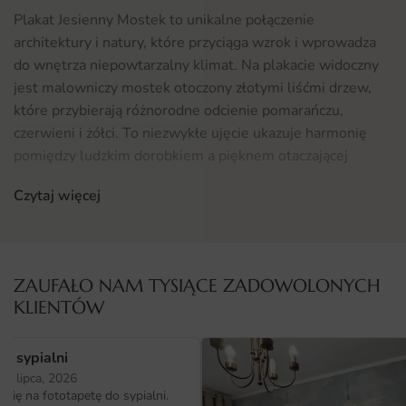
Plakat Jesienny Mostek to unikalne połączenie
architektury i natury, które przyciąga wzrok i wprowadza
do wnętrza niepowtarzalny klimat. Na plakacie widoczny
jest malowniczy mostek otoczony złotymi liśćmi drzew,
które przybierają różnorodne odcienie pomarańczu,
czerwieni i żółci. To niezwykłe ujęcie ukazuje harmonię
pomiędzy ludzkim dorobkiem a pięknem otaczającej
przyrody. Obraz ten nie tylko zachwyca estetyką, ale także
Czytaj więcej
wywołuje pozytywne emocje związane z jesiennymi
spacerami wśród zmieniających się kolorów natury.
Gdzie sprawdzi się fototapeta Plakat Jesienny Mostek
ZAUFAŁO NAM TYSIĄCE ZADOWOLONYCH
Plakat Jesienny Mostek doskonale wkomponuje się w
KLIENTÓW
różnorodne wnętrza, zarówno te nowoczesne, jak i
klasyczne. Może być idealnym uzupełnieniem salonu,
o sypialni
dodając mu przytulności i ciepła. Znajdzie swoje miejsce
25 lipca, 2026
również w sypialni, gdzie stworzy relaksującą atmosferę
ię na fototapetę do sypialni.