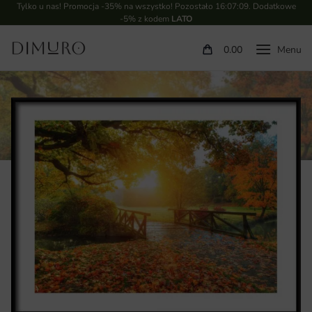
Tylko u nas! Promocja -35% na wszystko! Pozostało
16:07:08
. Dodatkowe
-5% z kodem
LATO
0.00