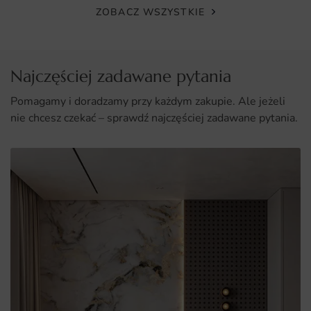
ZOBACZ WSZYSTKIE
Różnorodność dostępnych wymiarów, co pozwala na
idealne dopasowanie do przestrzeni.
Łatwy montaż, który nie wymaga zaawansowanych
Najczęściej zadawane pytania
umiejętności ani specjalistycznych narzędzi.
Pomagamy i doradzamy przy każdym zakupie. Ale jeżeli
nie chcesz czekać – sprawdź najczęściej zadawane pytania.