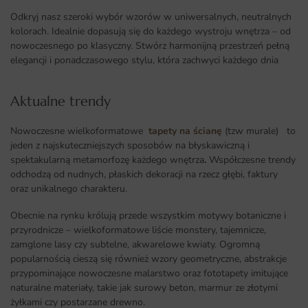
Odkryj nasz szeroki wybór wzorów w uniwersalnych, neutralnych
kolorach. Idealnie dopasują się do każdego wystroju wnętrza – od
nowoczesnego po klasyczny. Stwórz harmonijną przestrzeń pełną
elegancji i ponadczasowego stylu, która zachwyci każdego dnia
Aktualne trendy​
Nowoczesne wielkoformatowe
tapety na ścianę
(tzw murale) to
jeden z najskuteczniejszych sposobów na błyskawiczną i
spektakularną metamorfozę każdego wnętrza
.
Współczesne trendy
odchodzą od nudnych, płaskich dekoracji na rzecz głębi, faktury
oraz unikalnego charakteru.
Obecnie na rynku królują przede wszystkim motywy botaniczne i
przyrodnicze – wielkoformatowe liście monstery, tajemnicze,
zamglone lasy czy subtelne, akwarelowe kwiaty. Ogromną
popularnością cieszą się również wzory geometryczne, abstrakcje
przypominające nowoczesne malarstwo oraz fototapety imitujące
naturalne materiały, takie jak surowy beton, marmur ze złotymi
żyłkami czy postarzane drewno.