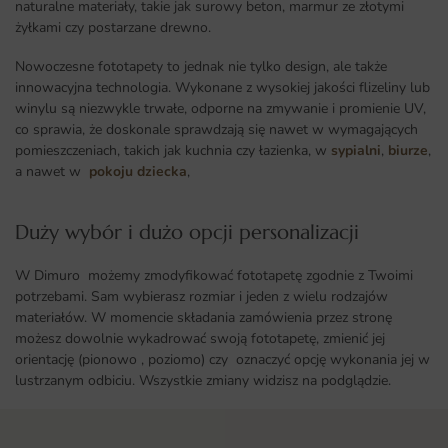
naturalne materiały, takie jak surowy beton, marmur ze złotymi
żyłkami czy postarzane drewno.
Nowoczesne fototapety to jednak nie tylko design, ale także
innowacyjna technologia. Wykonane z wysokiej jakości flizeliny lub
winylu są niezwykle trwałe, odporne na zmywanie i promienie UV,
co sprawia, że doskonale sprawdzają się nawet w wymagających
pomieszczeniach, takich jak kuchnia czy łazienka, w
sypialni
,
biurze
,
a nawet w
pokoju dziecka
,
Duży wybór i dużo opcji personalizacji ​
W Dimuro możemy zmodyfikować fototapetę zgodnie z Twoimi
potrzebami. Sam wybierasz rozmiar i jeden z wielu rodzajów
materiałów. W momencie składania zamówienia przez stronę
możesz dowolnie wykadrować swoją fototapetę, zmienić jej
orientację (pionowo , poziomo) czy oznaczyć opcję wykonania jej w
lustrzanym odbiciu. Wszystkie zmiany widzisz na podglądzie.