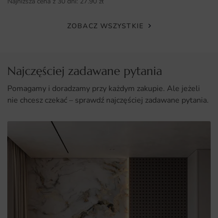
Najniższa cena z 30 dni:
27.90
zł
Wysoka jakość druku, gwarantująca długotrwałe
użytkowanie.
ZOBACZ WSZYSTKIE
Łatwy montaż, który nie wymaga specjalistycznych
umiejętności.
Możliwość dostosowania wymiarów do indywidualnych
Najczęściej zadawane pytania
potrzeb.
Pomagamy i doradzamy przy każdym zakupie. Ale jeżeli
nie chcesz czekać – sprawdź najczęściej zadawane pytania.