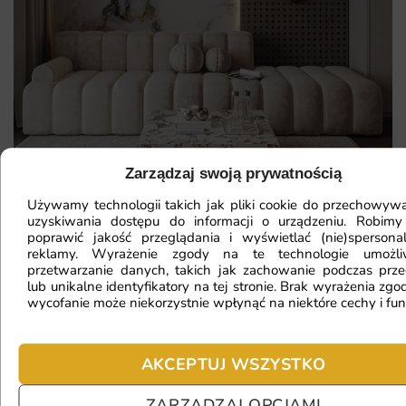
Zarządzaj swoją prywatnością
Używamy technologii takich jak pliki cookie do przechowywa
uzyskiwania dostępu do informacji o urządzeniu. Robimy
poprawić jakość przeglądania i wyświetlać (nie)spersona
Mam ścianę o nietypowym kształcie,
reklamy. Wyrażenie zgody na te technologie umożl
przetwarzanie danych, takich jak zachowanie podczas prze
czy da się na niej położyć
lub unikalne identyfikatory na tej stronie. Brak wyrażenia zgod
fototapetę?
wycofanie może niekorzystnie wpłynąć na niektóre cechy i fun
AKCEPTUJ WSZYSTKO
Ile będę czekać na realizację
zamówienia?
ZARZĄDZAJ OPCJAMI