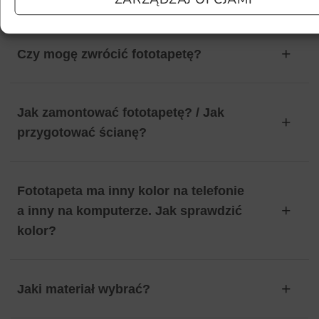
Czy mogę zwrócić fototapetę?
Jak zamontować fototapetę? / Jak
przygotować ścianę?
Fototapeta ma inny kolor na telefonie
a inny na komputerze. Jak sprawdzić
kolor?
Jaki materiał wybrać?