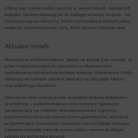
Odkryj nasz szeroki wybór wzorów w uniwersalnych, neutralnych
kolorach. Idealnie dopasują się do każdego wystroju wnętrza – od
nowoczesnego po klasyczny. Stwórz harmonijną przestrzeń pełną
elegancji i ponadczasowego stylu, która zachwyci każdego dnia
Aktualne trendy​
Nowoczesne wielkoformatowe
tapety na ścianę
(tzw murale) to
jeden z najskuteczniejszych sposobów na błyskawiczną i
spektakularną metamorfozę każdego wnętrza
.
Współczesne trendy
odchodzą od nudnych, płaskich dekoracji na rzecz głębi, faktury
oraz unikalnego charakteru.
Obecnie na rynku królują przede wszystkim motywy botaniczne i
przyrodnicze – wielkoformatowe liście monstery, tajemnicze,
zamglone lasy czy subtelne, akwarelowe kwiaty. Ogromną
popularnością cieszą się również wzory geometryczne, abstrakcje
przypominające nowoczesne malarstwo oraz fototapety imitujące
naturalne materiały, takie jak surowy beton, marmur ze złotymi
żyłkami czy postarzane drewno.