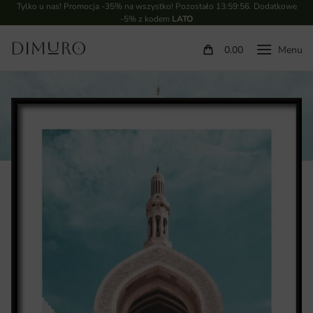
Tylko u nas! Promocja -35% na wszystko! Pozostało
13:59:55
. Dodatkowe
-5% z kodem
LATO
0.00