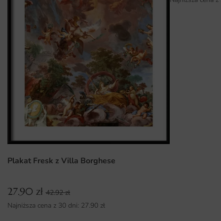
Wysoka jakość materiałów i druku, co zapewnia
długotrwałe użytkowanie.
Różnorodność wymiarów, pozwalająca na idealne
dopasowanie do każdego pomieszczenia.
Łatwość montażu, dzięki czemu szybko odmieni swoje
wnętrze bez zbędnych problemów.
Plakat Fresk z Villa Borghese
27.90
zł
42.92
zł
Najniższa cena z 30 dni:
27.90
zł