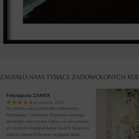
ZAUFAŁO NAM TYSIĄCE ZADOWOLONYCH KL
Fototapeta ZAMEK
6 sierpnia, 2026
Do pokoju naszej córeczki wybraliśmy
fototapetę z zamkiem. Pomocna obsługa
doradziła nam mocny i łatwy w utrzymaniu
w czystości materiał (vinyl brush). Ściana w
pokoju naszej królewny wygląda teraz