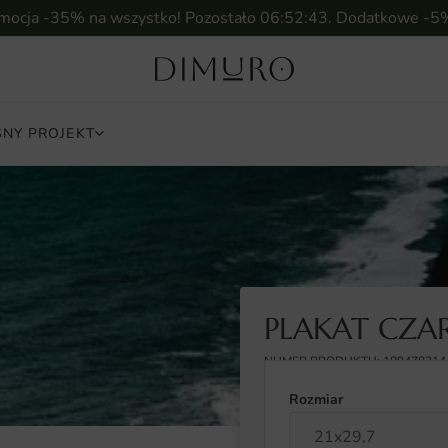
omocja -35% na wszystko! Pozostało
06:52:42
. Dodatkowe -5
NY PROJEKT
PLAKAT CZAR
NUMER PRODUKTU: 189478314
Rozmiar