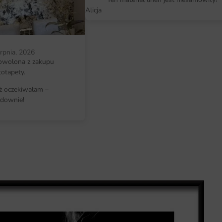
pomieszczenia.
Alicja
erpnia, 2026
owolona z zakupu
totapety.
iż oczekiwałam –
downie!