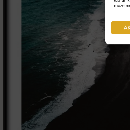
lub unik
może nie
A