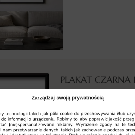
PLAKAT CZARNA 
Co przedstawia ta fototapeta
Zarządzaj swoją prywatnością
Plakat Czarna Plaża Islandia to wy
malownicze zakątki tego islandzki
 technologii takich jak pliki cookie do przechowywania i/lub uzy
kolorów oraz kontrastami, które o
 do informacji o urządzeniu. Robimy to, aby poprawić jakość przegl
lać (nie)spersonalizowane reklamy. Wyrażenie zgody na te tec
widoczna jest czarna plaża otoczon
i nam przetwarzanie danych, takich jak zachowanie podczas prze
dostrzec dramatyczne, górzyste kr