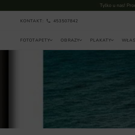
Tylko u nas! Pr
KONTAKT:
453507842
FOTOTAPETY
OBRAZY
PLAKATY
WŁAS