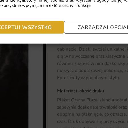
alne identyfikatory na tej stronie. Brak wyrażenia zgody lub jej 
Islandii. To doskonały wybór dla 
korzystnie wpłynąć na niektóre cechy i funkcje.
odrobinę dzikości i oryginalności.
Gdzie sprawdzi się fototapeta Pla
KCEPTUJ WSZYSTKO
ZARZĄDZAJ OPCJA
Plakat Czarna Plaża Islandia ideal
być doskonałym elementem dekoracy
gabinecie. Dzięki swojej unikalne
się w nowoczesne oraz klasyczne w
również znaleźć w nim doskonały ak
marzysz o dodatkowej dekoracji, k
Fototapety
w podobnym stylu.
Materiał i jakość druku
Plakat Czarna Plaża Islandia zosta
zapewnia doskonałą trwałość oraz
odporne na blaknięcie, co oznacza,
czas. Druk odbywa się przy użyciu