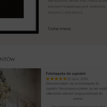
wyrazistość detali oraz realistyc
element krajobrazu jest widoczny z
artyzmu i charakteru.
Wymiary na miarę i łatwy montaż
Czytaj więcej
Plakat Czarna Plaża Islandia dost
idealne dopasowanie do każdego wn
małego akcentu, czy dużej dekoracji
odpowiednie rozmiary. Montaż plak
specjalistycznych narzędzi. Możesz 
IENTÓW
nową dekoracją bez zbędnych kompl
Dlaczego warto wybrać tę fotota
Fototapeta do sypialni
25 lipca, 2026
Unikalny design, który przyciąga w
Zdecydowałam się na fototapetę do
Wysoka jakość wykonania, zapewni
sypialni. Nie przypuszczałam, że ten wyb
całkowicie odmieni moją przestrzeń do
Łatwy montaż, który nie wymaga sp
spania.
Różnorodność wymiarów, co pozwa
Ten materiał linen jest niesamowity!