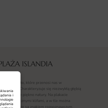
PLAŻA ISLANDIA
jątkowe dzieło, które przenosi nas w
ego skarbu. Charakteryzuje się niezwykłą głębią
skiwania
ddają surowe piękno natury. Na plakacie
ądania i
hnologie
a majestatycznymi klifami, a w tle można
glądania
ajobrazy, które są znakiem rozpoznawczym