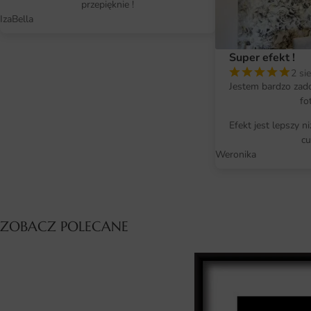
przepięknie !
IzaBella
Super efekt !
2 si
Jestem bardzo zad
fo
Efekt jest lepszy n
cu
Weronika
ZOBACZ POLECANE