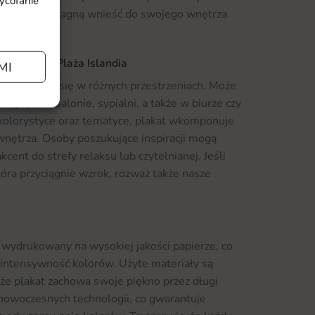
wycofanie
tych, którzy pragną wnieść do swojego wnętrza
kat Czarna Plaża Islandia
MI
nie sprawdzi się w różnych przestrzeniach. Może
jnym w salonie, sypialni, a także w biurze czy
j kolorystyce oraz tematyce, plakat wkomponuje
nętrza. Osoby poszukujące inspiracji mogą
cent do strefy relaksu lub czytelnianej. Jeśli
tóra przyciągnie wzrok, rozważ także nasze
ł wydrukowany na wysokiej jakości papierze, co
 intensywność kolorów. Użyte materiały są
 że plakat zachowa swoje piękno przez długi
 nowoczesnych technologii, co gwarantuje