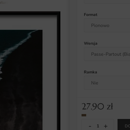
atura i botanika
krajobrazy
Plakat Czarna Plaża Islandia
Format
Wersja
Ramka
27.90
zł
D