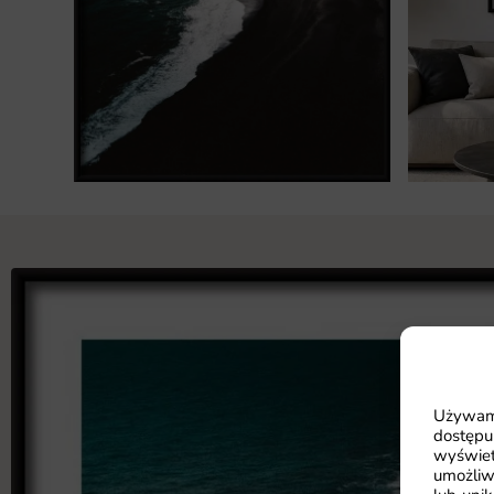
Używamy
dostępu
wyświet
umożliw