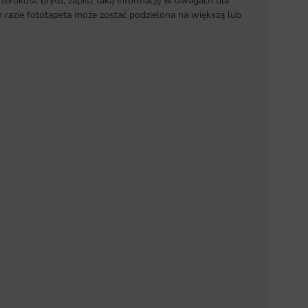
szerokość brytu, zapisz taką informację w uwagach dla
razie fototapeta może zostać podzielona na większą lub