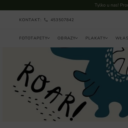
Tylko u nas! Pr
KONTAKT:
453507842
FOTOTAPETY
OBRAZY
PLAKATY
WŁAS