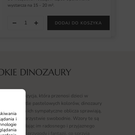
wystarcza na 15 - 20 m².
−
+
DODAJ DO KOSZYKA
DKIE DINOZAURY
rocza kompozycja, która przenosi dzieci w
h gadów. Na tle pastelowych kolorów, dinozaury
yglądem, a ich sympatyczne oblicza sprawiają,
skiwania
się w ich towarzystwie swobodnie. Wzory te są
ądania i
hnologie
h pokoi, dodając im radosnego i przyjaznego
glądania
e elementy przygody i fantazji, co sprzyja