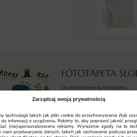
FOTOTAPETA SŁO
Co przedstawia ta fototapeta
Fototapeta Słodkie Dinozaury to u
Zarządzaj swoją prywatnością
fascynujący świat prehistorycznyc
w różnych pozach urzekają swoim w
 technologii takich jak pliki cookie do przechowywania i/lub uzy
że każde dziecko od razu poczuje 
 do informacji o urządzeniu. Robimy to, aby poprawić jakość przegl
lać (nie)spersonalizowane reklamy. Wyrażenie zgody na te tec
idealnie dopasowane do dziecięcyc
i nam przetwarzanie danych, takich jak zachowanie podczas prze
charakteru. Fototapeta łączy w sobi