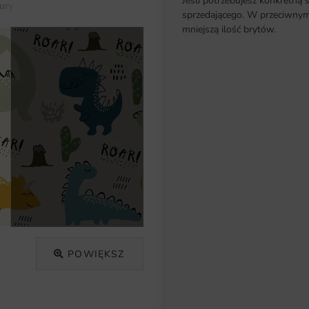
Jeśli potrzebujesz konkretną 
ury
Fototapeta Słodkie Dinozaury
sprzedającego. W przeciwnym 
mniejszą ilość brytów.
POWIĘKSZ