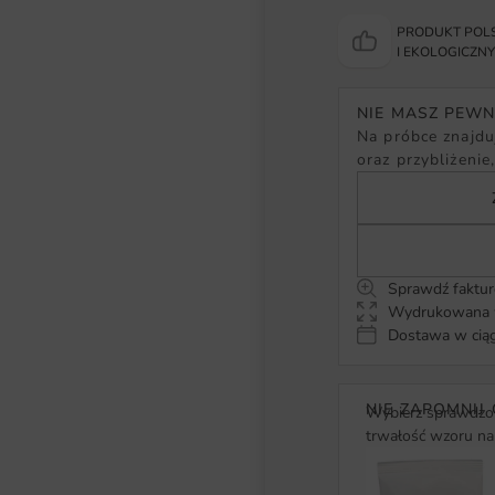
PRODUKT POLS
I EKOLOGICZN
NIE MASZ PEW
Na próbce znajduj
oraz przybliżenie
Sprawdź faktur
Wydrukowana w
Dostawa w ciąg
NIE ZAPOMNIJ 
Wybierz sprawdzon
trwałość wzoru na 