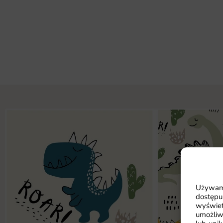
Używamy
dostępu
wyświet
umożliw