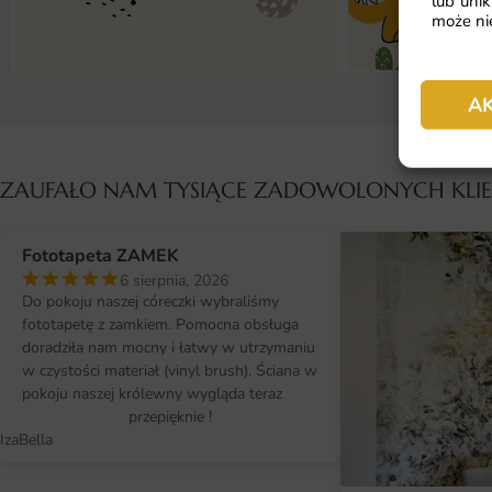
lub unik
może nie
A
ZAUFAŁO NAM TYSIĄCE ZADOWOLONYCH KL
Fototapeta ZAMEK
6 sierpnia, 2026
Do pokoju naszej córeczki wybraliśmy
fototapetę z zamkiem. Pomocna obsługa
doradziła nam mocny i łatwy w utrzymaniu
w czystości materiał (vinyl brush). Ściana w
pokoju naszej królewny wygląda teraz
przepięknie !
IzaBella