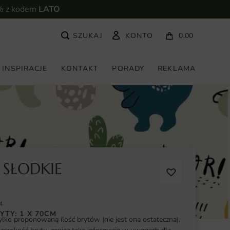
% z kodem
LATO
KONTO
0.00
INSPIRACJE
KONTAKT
PORADY
REKLAMA
 SŁODKIE
4
YTY: 1 X 70CM
ylko proponowaną ilość brytów (nie jest ona ostateczna).