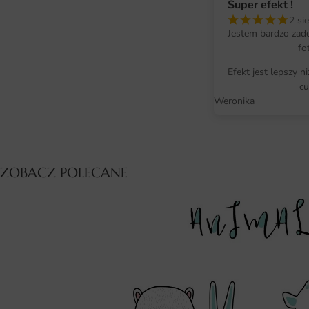
Super efekt !
2 si
Jestem bardzo zad
fo
Efekt jest lepszy n
cu
Weronika
ZOBACZ POLECANE