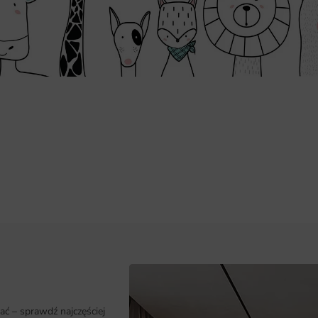
Łatwy montaż i dostępność różnyc
ać – sprawdź najczęściej