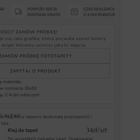
KI
POWYŻEJ 500 ZŁ
CZAS REALIZACJI
Y
DOSTAWA GRATIS
2-4 DNI ROBOCZE
NOŚCI? ZAMÓW PRÓBKĘ!
e się cała grafika, która pozwala ocenić kolory
, dzięki któremu ocenisz jakość zdjęcia.
ZAMÓW PRÓBKĘ FOTOTAPETY
ZAPYTAJ O PRODUKT
ę materiału
 rozmiarze 30x50
u 2-4 dni roboczych
O KLEJU!
y klej, który zapewni doskonałą przyczepność i
lata.
34zł/szt
Klej do tapet
Do wszystkich rodzajów tapet. Opakowanie