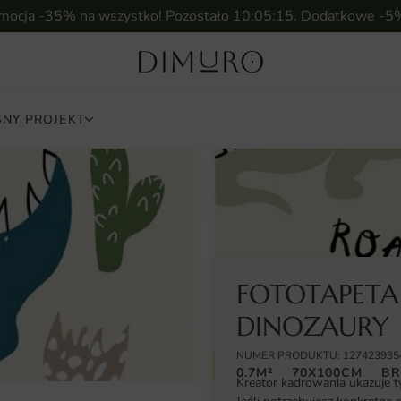
omocja -35% na wszystko! Pozostało
10:05:14
. Dodatkowe -5
NY PROJEKT
FOTOTAPETA
DINOZAURY
NUMER PRODUKTU: 127423935
0.7M²
70X100CM
BR
Kreator kadrowania ukazuje t