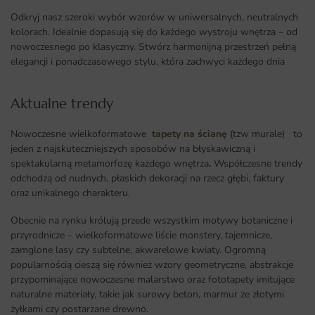
Odkryj nasz szeroki wybór wzorów w uniwersalnych, neutralnych
kolorach. Idealnie dopasują się do każdego wystroju wnętrza – od
nowoczesnego po klasyczny. Stwórz harmonijną przestrzeń pełną
elegancji i ponadczasowego stylu, która zachwyci każdego dnia
Aktualne trendy​
Nowoczesne wielkoformatowe
tapety na ścianę
(tzw murale) to
jeden z najskuteczniejszych sposobów na błyskawiczną i
spektakularną metamorfozę każdego wnętrza
.
Współczesne trendy
odchodzą od nudnych, płaskich dekoracji na rzecz głębi, faktury
oraz unikalnego charakteru.
Obecnie na rynku królują przede wszystkim motywy botaniczne i
przyrodnicze – wielkoformatowe liście monstery, tajemnicze,
zamglone lasy czy subtelne, akwarelowe kwiaty. Ogromną
popularnością cieszą się również wzory geometryczne, abstrakcje
przypominające nowoczesne malarstwo oraz fototapety imitujące
naturalne materiały, takie jak surowy beton, marmur ze złotymi
żyłkami czy postarzane drewno.