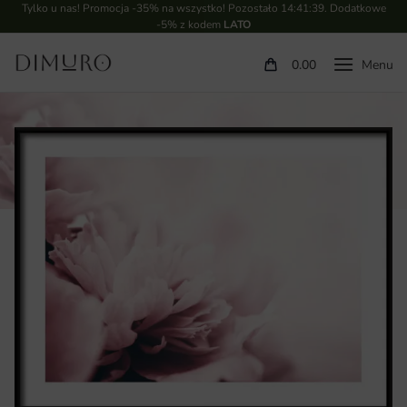
Tylko u nas! Promocja -35% na wszystko! Pozostało
14:41:38
. Dodatkowe
-5% z kodem
LATO
0.00