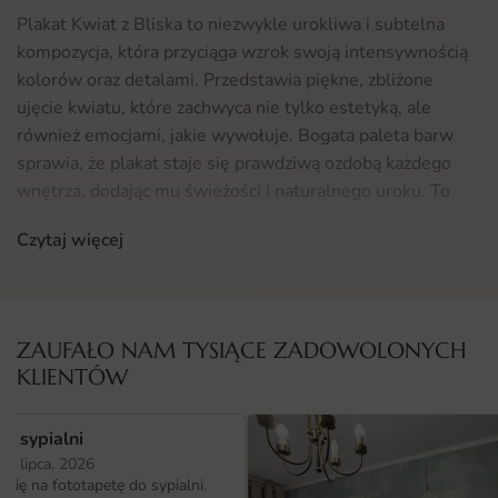
Plakat Kwiat z Bliska to niezwykle urokliwa i subtelna
kompozycja, która przyciąga wzrok swoją intensywnością
kolorów oraz detalami. Przedstawia piękne, zbliżone
ujęcie kwiatu, które zachwyca nie tylko estetyką, ale
również emocjami, jakie wywołuje. Bogata paleta barw
sprawia, że plakat staje się prawdziwą ozdobą każdego
wnętrza, dodając mu świeżości i naturalnego uroku. To
idealny sposób na wprowadzenie odrobiny przyrody do
Czytaj więcej
codziennego życia, bez konieczności wychodzenia z domu.
Gdzie sprawdzi się fototapeta Plakat Kwiat z Bliska
Fototapeta Plakat Kwiat z Bliska doskonale odnajdzie się
ZAUFAŁO NAM TYSIĄCE ZADOWOLONYCH
w wielu aranżacjach wnętrz. Szczególnie polecana jest do
KLIENTÓW
kuchni, gdzie doda świeżości i lekkości, tworząc przyjemną
atmosferę podczas gotowania i spożywania posiłków.
o sypialni
Można ją również umieścić w jadalni, salonie czy sypialni,
25 lipca, 2026
wprowadzając do tych przestrzeni odrobinę natury.
ię na fototapetę do sypialni.