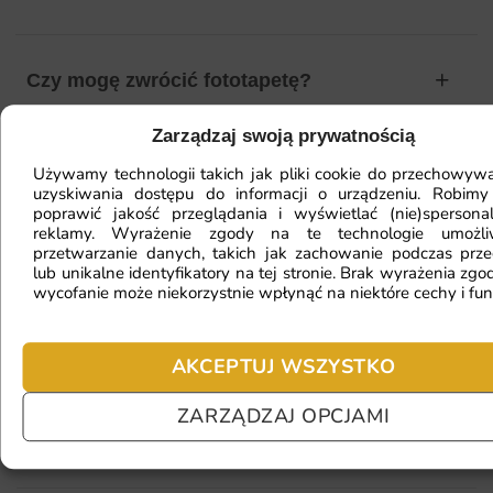
Czy mogę zwrócić fototapetę?
Zarządzaj swoją prywatnością
Jak zamontować fototapetę? / Jak
Używamy technologii takich jak pliki cookie do przechowywa
uzyskiwania dostępu do informacji o urządzeniu. Robimy
przygotować ścianę?
poprawić jakość przeglądania i wyświetlać (nie)spersona
reklamy. Wyrażenie zgody na te technologie umożl
przetwarzanie danych, takich jak zachowanie podczas prze
lub unikalne identyfikatory na tej stronie. Brak wyrażenia zgod
Fototapeta ma inny kolor na telefonie
wycofanie może niekorzystnie wpłynąć na niektóre cechy i fun
a inny na komputerze. Jak sprawdzić
kolor?
AKCEPTUJ WSZYSTKO
ZARZĄDZAJ OPCJAMI
Jaki materiał wybrać?