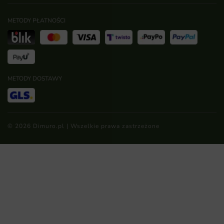
METODY PŁATNOŚCI
METODY DOSTAWY
© 2026 Dimuro.pl | Wszelkie prawa zastrzeżone