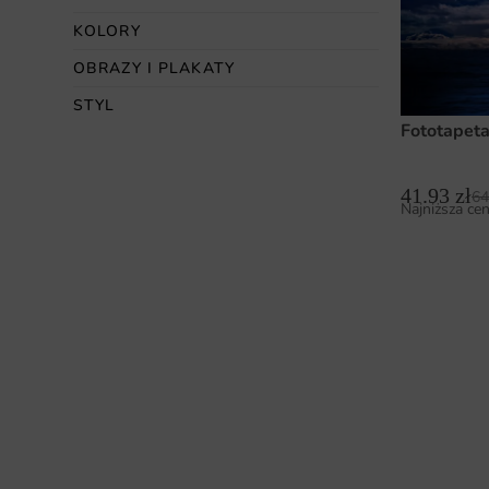
KOLORY
OBRAZY I PLAKATY
STYL
Fototapet
41.93
zł
64
Najniższa cen