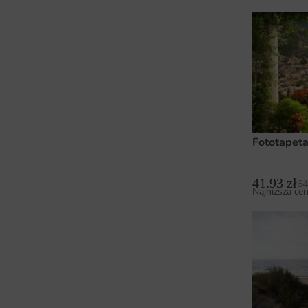
Fototapet
41.93
zł
64
Najniższa cen