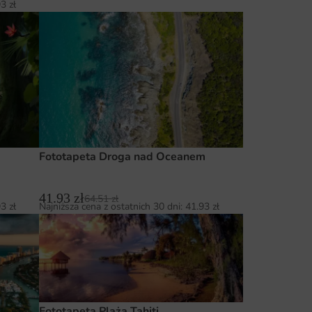
93
zł
Fototapeta Droga nad Oceanem
41.93
zł
64.51
zł
93
zł
Najniższa cena z ostatnich 30 dni:
41.93
zł
Fototapeta Plaża Tahiti