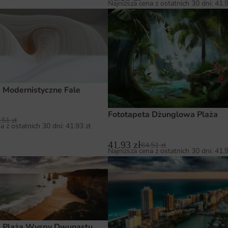
Najniższa cena z ostatnich 30 dni:
41.
 Modernistyczne Fale
Fototapeta Dżunglowa Plaża
.51
zł
a z ostatnich 30 dni:
41.93
zł
41.93
zł
64.51
zł
Najniższa cena z ostatnich 30 dni:
41.
a Plaża Wyspy Dwunastu