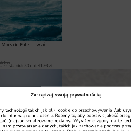
 Morskie Fale — wzór
.51
zł
a z ostatnich 30 dni:
41.93
zł
Zarządzaj swoją prywatnością
Fototapeta Piaszczysta Plaża 
 technologii takich jak pliki cookie do przechowywania i/lub uzy
 do informacji o urządzeniu. Robimy to, aby poprawić jakość przegl
41.93
zł
64.51
zł
lać (nie)spersonalizowane reklamy. Wyrażenie zgody na te tec
Najniższa cena z ostatnich 30 dni:
41.
i nam przetwarzanie danych, takich jak zachowanie podczas prze
 Fale Oceaniczne