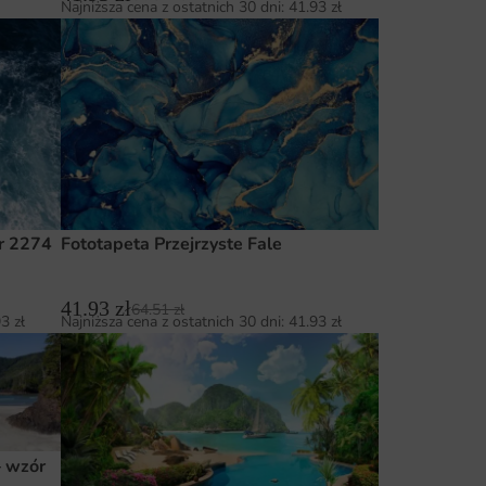
Najniższa cena z ostatnich 30 dni:
41.93
zł
r 2274
Fototapeta Przejrzyste Fale
41.93
zł
64.51
zł
93
zł
Najniższa cena z ostatnich 30 dni:
41.93
zł
— wzór