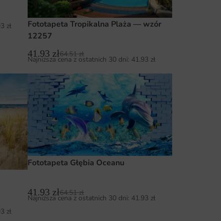
Fototapeta Tropikalna Plaża — wzór
93
zł
12257
41.93
zł
64.51
zł
Najniższa cena z ostatnich 30 dni:
41.93
zł
Fototapeta Głębia Oceanu
41.93
zł
64.51
zł
Najniższa cena z ostatnich 30 dni:
41.93
zł
93
zł