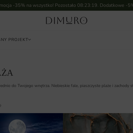
omocja -35% na wszystko! Pozostało
08:23:17
. Dodatkowe -5
NY PROJEKT
AŻA
dnio do Twojego wnętrza. Niebieskie fale, piaszczyste plaże i zachody sł
9