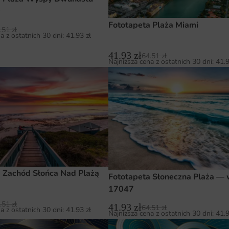
w
Fototapeta Plaża Miami
.51
zł
a z ostatnich 30 dni:
41.93
zł
41.93
zł
64.51
zł
Najniższa cena z ostatnich 30 dni:
41.
 Zachód Słońca Nad Plażą
Fototapeta Słoneczna Plaża — 
17047
.51
zł
41.93
zł
64.51
zł
a z ostatnich 30 dni:
41.93
zł
Najniższa cena z ostatnich 30 dni:
41.