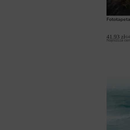
Fototapet
41.93
zł
64
Najniższa cen