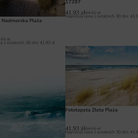
17297
41.93
zł
64.51
zł
Najniższa cena z ostatnich 30 dni:
41.
a Nadmorska Plaża
.51
zł
a z ostatnich 30 dni:
41.93
zł
Fototapeta Złota Plaża
41.93
zł
64.51
zł
Najniższa cena z ostatnich 30 dni:
41.