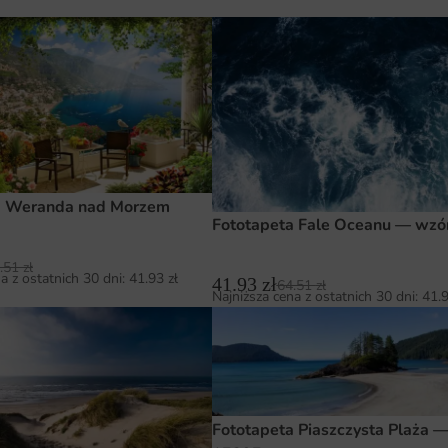
a Weranda nad Morzem
Fototapeta Fale Oceanu — wzó
.51
zł
a z ostatnich 30 dni:
41.93
zł
41.93
zł
64.51
zł
Najniższa cena z ostatnich 30 dni:
41.
Fototapeta Piaszczysta Plaża 