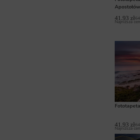
Apostołó
41.93
zł
64
Najniższa cen
Fototapeta
41.93
zł
64
Najniższa cen