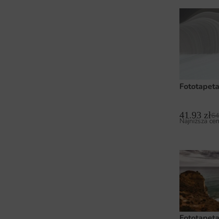
Fototapeta
41.93
zł
64
Najniższa cen
Fototapet