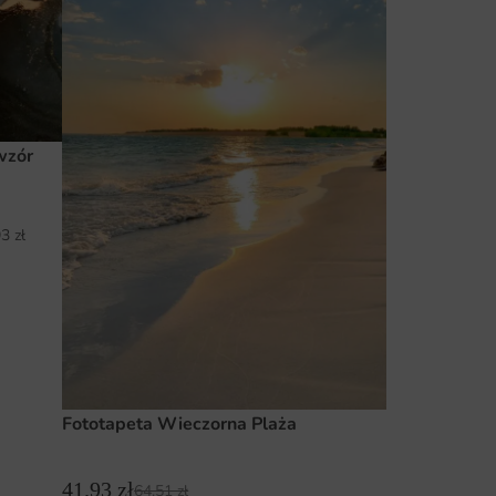
wzór
93
zł
Fototapeta Wieczorna Plaża
41.93
zł
64.51
zł