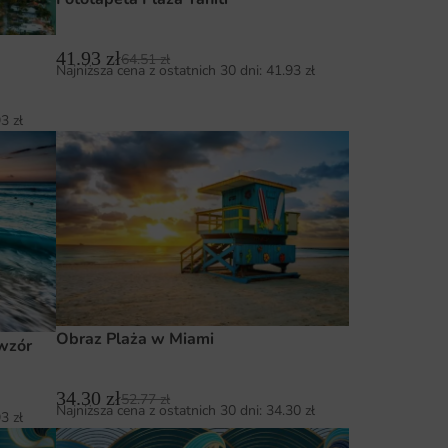
41.93
zł
64.51
zł
Najniższa cena z ostatnich 30 dni:
41.93
zł
93
zł
Obraz Plaża w Miami
wzór
34.30
zł
52.77
zł
Najniższa cena z ostatnich 30 dni:
34.30
zł
93
zł