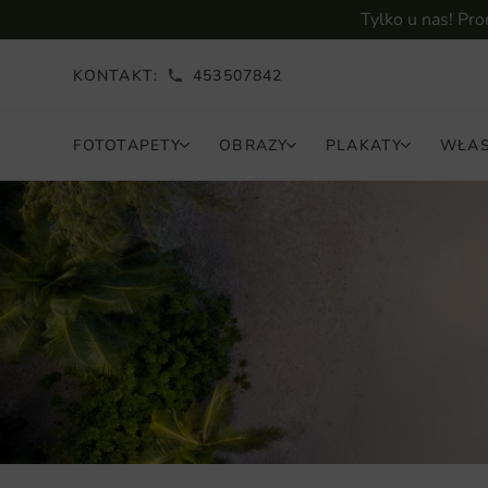
Tylko u nas! Pr
KONTAKT:
453507842
FOTOTAPETY
OBRAZY
PLAKATY
WŁAS