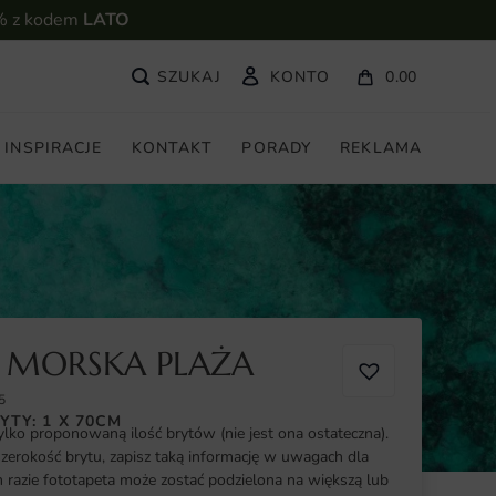
% z kodem
LATO
KONTO
0.00
INSPIRACJE
KONTAKT
PORADY
REKLAMA
 MORSKA PLAŻA
5
YTY: 1 X 70CM
ylko proponowaną ilość brytów (nie jest ona ostateczna).
szerokość brytu, zapisz taką informację w uwagach dla
razie fototapeta może zostać podzielona na większą lub