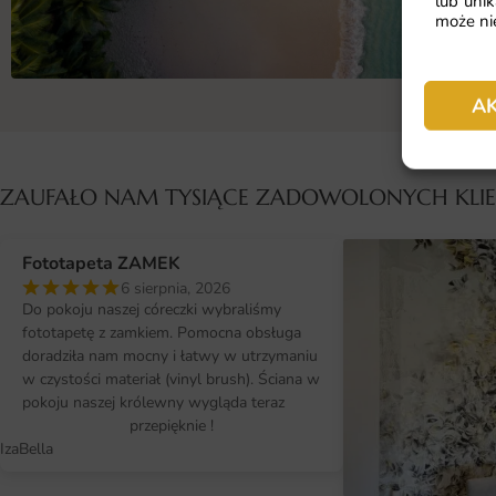
lub unik
może nie
A
ZAUFAŁO NAM TYSIĄCE ZADOWOLONYCH KL
Fototapeta ZAMEK
6 sierpnia, 2026
Do pokoju naszej córeczki wybraliśmy
fototapetę z zamkiem. Pomocna obsługa
doradziła nam mocny i łatwy w utrzymaniu
w czystości materiał (vinyl brush). Ściana w
pokoju naszej królewny wygląda teraz
przepięknie !
IzaBella