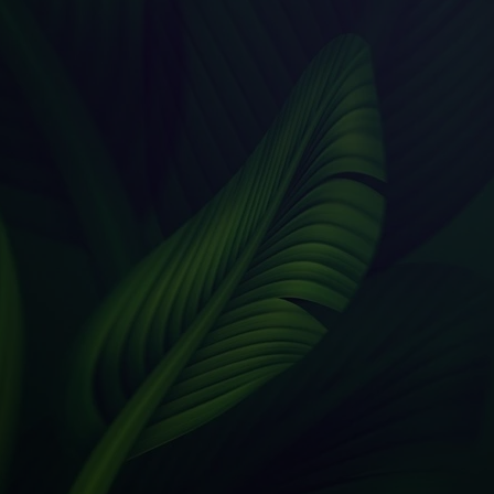
motyw Morska Plaża świetnie współ
kolorystyką dodatków