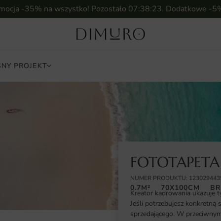
omocja -35% na wszystko! Pozostało
07:38:22
. Dodatkowe -5
NY PROJEKT
FOTOTAPETA
NUMER PRODUKTU: 123029443
0.7M²
70X100CM
BR
Kreator kadrowania ukazuje t
Jeśli potrzebujesz konkretną 
sprzedającego. W przeciwnym 