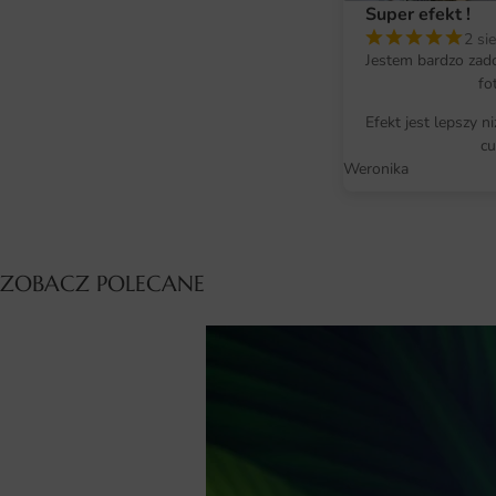
Super efekt !
2 si
Jestem bardzo zad
fo
Efekt jest lepszy n
cu
Weronika
ZOBACZ POLECANE