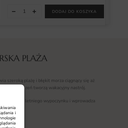
−
+
DODAJ DO KOSZYKA
RSKA PLAŻA
a szeroką plażę i błękit morza ciągnący się aż
warta przestrzeń tworzą wakacyjny nastrój.
spomnienia letniego wypoczynku i wprowadza
skiwania
ądania i
hnologie
rska Plaża
glądania