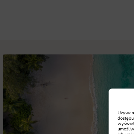
Używamy
dostępu
wyświet
umożliw