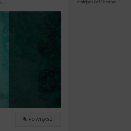
mniejszą ilość brytów.
totapety do salonu
Fototapeta Morska Plaża
POWIĘKSZ