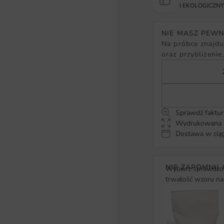
I EKOLOGICZN
NIE MASZ PEW
Na próbce znajduj
oraz przybliżenie
Sprawdź faktur
Wydrukowana w
Dostawa w ciąg
NIE ZAPOMNIJ 
Wybierz sprawdzon
trwałość wzoru na 