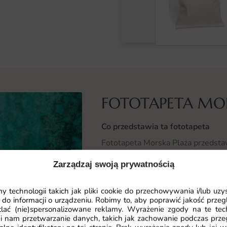
FOTOTAPETA MO
Co przedstawia ta fototapeta
Fototapeta Morska Plaża przedstawi
po horyzont. Naturalne barwy i ot
Zarządzaj swoją prywatnością
Motyw Morska Plaża przywołuje w
 technologii takich jak pliki cookie do przechowywania i/lub uzy
do wnętrza poczucie wolności.
 do informacji o urządzeniu. Robimy to, aby poprawić jakość przegl
lać (nie)spersonalizowane reklamy. Wyrażenie zgody na te tec
Gdzie sprawdzi się fototapeta Mo
i nam przetwarzanie danych, takich jak zachowanie podczas prze