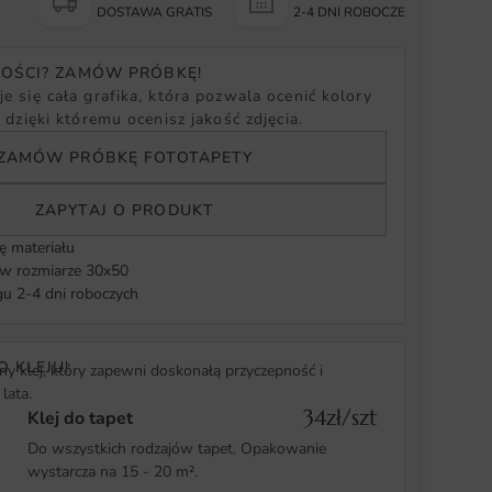
Y
DOSTAWA GRATIS
2-4 DNI ROBOCZE
NOŚCI? ZAMÓW PRÓBKĘ!
e się cała grafika, która pozwala ocenić kolory
, dzięki któremu ocenisz jakość zdjęcia.
ZAMÓW PRÓBKĘ FOTOTAPETY
ZAPYTAJ O PRODUKT
ę materiału
 rozmiarze 30x50
u 2-4 dni roboczych
O KLEJU!
y klej, który zapewni doskonałą przyczepność i
lata.
34zł/szt
Klej do tapet
Do wszystkich rodzajów tapet. Opakowanie
wystarcza na 15 - 20 m².