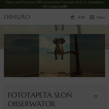
Tylko u nas! Promocja -35% na wszystko! Pozostało
15:27:12
. Dodatkowe
-5% z kodem
LATO
0.00
FOTOTAPETA SŁOŃ
OBSERWATOR