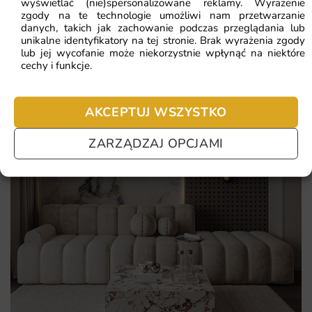
wyświetlać (nie)spersonalizowane reklamy. Wyrażenie
Pasuje do wnętrz w stylu kolonialnym i etno
zgody na te technologie umożliwi nam przetwarzanie
danych, takich jak zachowanie podczas przeglądania lub
Fotorealistyczny detal — wygląda jak zdjęcie z plenerów
unikalne identyfikatory na tej stronie. Brak wyrażenia zgody
lub jej wycofanie może niekorzystnie wpłynąć na niektóre
cechy i funkcje.
AKCEPTUJ WSZYSTKO
ZARZĄDZAJ OPCJAMI