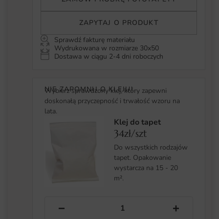
ZAPYTAJ O PRODUKT
Sprawdź fakturę materiału
Wydrukowana w rozmiarze 30x50
Dostawa w ciągu 2-4 dni roboczych
NIE ZAPOMNIJ O KLEJU!
Wybierz sprawdzony klej, który zapewni
doskonałą przyczepność i trwałość wzoru na
lata.
Klej do tapet
34zł/szt
Do wszystkich rodzajów
tapet. Opakowanie
wystarcza na 15 - 20
m².
−
+