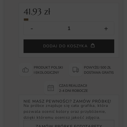
41.93
zł
DODAJ DO KOSZYKA
PRODUKT POLSKI
POWYŻEJ 500 ZŁ
I EKOLOGICZNY
DOSTAWA GRATIS
CZAS REALIZACJI
2-4 DNI ROBOCZE
NIE MASZ PEWNOŚCI? ZAMÓW PRÓBKĘ!
Na próbce znajduje się cała grafika, która
pozwala ocenić kolory oraz przybliżenie,
dzięki któremu ocenisz jakość zdjęcia.
ZAMÓW PRÓBKĘ FOTOTAPETY