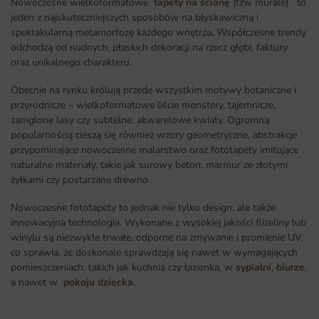
Nowoczesne wielkoformatowe
tapety na ścianę
(tzw murale) to
jeden z najskuteczniejszych sposobów na błyskawiczną i
spektakularną metamorfozę każdego wnętrza
.
Współczesne trendy
odchodzą od nudnych, płaskich dekoracji na rzecz głębi, faktury
oraz unikalnego charakteru.
Obecnie na rynku królują przede wszystkim motywy botaniczne i
przyrodnicze – wielkoformatowe liście monstery, tajemnicze,
zamglone lasy czy subtelne, akwarelowe kwiaty. Ogromną
popularnością cieszą się również wzory geometryczne, abstrakcje
przypominające nowoczesne malarstwo oraz fototapety imitujące
naturalne materiały, takie jak surowy beton, marmur ze złotymi
żyłkami czy postarzane drewno.
Nowoczesne fototapety to jednak nie tylko design, ale także
innowacyjna technologia. Wykonane z wysokiej jakości flizeliny lub
winylu są niezwykle trwałe, odporne na zmywanie i promienie UV,
co sprawia, że doskonale sprawdzają się nawet w wymagających
pomieszczeniach, takich jak kuchnia czy łazienka, w
sypialni
,
biurze
,
a nawet w
pokoju dziecka
,