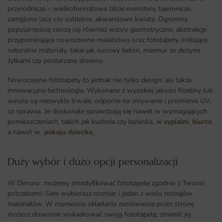
przyrodnicze – wielkoformatowe liście monstery, tajemnicze,
zamglone lasy czy subtelne, akwarelowe kwiaty. Ogromną
popularnością cieszą się również wzory geometryczne, abstrakcje
przypominające nowoczesne malarstwo oraz fototapety imitujące
naturalne materiały, takie jak surowy beton, marmur ze złotymi
żyłkami czy postarzane drewno.
Nowoczesne fototapety to jednak nie tylko design, ale także
innowacyjna technologia. Wykonane z wysokiej jakości flizeliny lub
winylu są niezwykle trwałe, odporne na zmywanie i promienie UV,
co sprawia, że doskonale sprawdzają się nawet w wymagających
pomieszczeniach, takich jak kuchnia czy łazienka, w
sypialni
,
biurze
,
a nawet w
pokoju dziecka
,
Duży wybór i dużo opcji personalizacji ​
W Dimuro możemy zmodyfikować fototapetę zgodnie z Twoimi
potrzebami. Sam wybierasz rozmiar i jeden z wielu rodzajów
materiałów. W momencie składania zamówienia przez stronę
możesz dowolnie wykadrować swoją fototapetę, zmienić jej