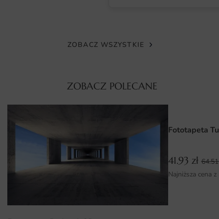
strukturalnym lub samoprzylepnej folii. Powierzchnia
matowa eliminuje refleksy i sprawia, że wzór wygląda
naturalnie w mocno oświetlonych pomieszczeniach.
ZOBACZ WSZYSTKIE
Każdy egzemplarz produkujemy na zamówienie pod
konkretne wymiary klienta, co daje fototapetę idealnie
dopasowaną do ściany i gwarancję trwałości kolorów.
ZOBACZ POLECANE
Wymiary na miarę i łatwy montaż
Każda fototapeta wykonywana jest na miarę, więc
Fototapeta T
dopasujesz ją do ściany za łóżkiem, w narożniku lub na
pełnej powierzchni. Do zamówienia dołączamy instrukcję
montażu, a nasz zespół doradzi i pomoże dopasować
41.93
zł
64.5
technikę klejenia.
Najniższa cena z
Przed zamówieniem zmierz ścianę i dodaj 2-3 cm zapasu.
Fototapeta Krzywe Fale może też posłużyć jako duża
grafika w geometrycznej ramie.