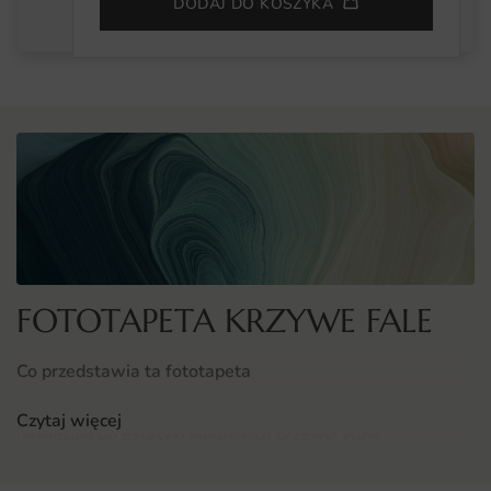
DODAJ DO KOSZYKA
FOTOTAPETA KRZYWE FALE
Co przedstawia ta fototapeta
Krzywe linie fal w stylizowanej, graficznej kompozycji
Czytaj więcej
nawiązują do estetyki japońskich drzeworytów.
Płynne formy i rytmiczne powtórzenia budują nowoczesny,