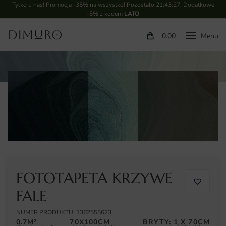
Tylko u nas! Promocja -35% na wszystko! Pozostało
21:43:26
. Dodatkowe
-5% z kodem
LATO
0.00
FOTOTAPETA KRZYWE
FALE
NUMER PRODUKTU: 1362555623
0.7M²
70X100CM
BRYTY: 1 X 70CM