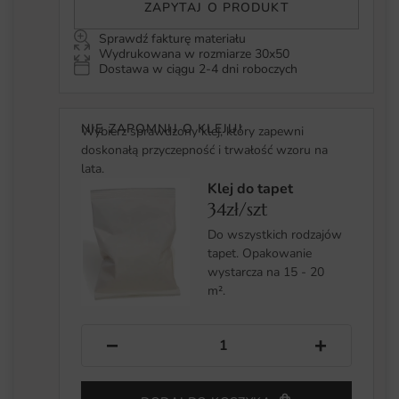
ZAPYTAJ O PRODUKT
Sprawdź fakturę materiału
Wydrukowana w rozmiarze 30x50
Dostawa w ciągu 2-4 dni roboczych
NIE ZAPOMNIJ O KLEJU!
Wybierz sprawdzony klej, który zapewni
doskonałą przyczepność i trwałość wzoru na
lata.
Klej do tapet
34zł/szt
Do wszystkich rodzajów
tapet. Opakowanie
wystarcza na 15 - 20
m².
−
+