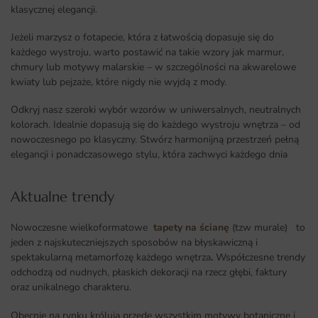
klasycznej elegancji.
Jeżeli marzysz o fotapecie, która z łatwością dopasuje się do
każdego wystroju, warto postawić na takie wzory jak marmur,
chmury lub motywy malarskie – w szczególności na akwarelowe
kwiaty lub pejzaże, które nigdy nie wyjdą z mody.
Odkryj nasz szeroki wybór wzorów w uniwersalnych, neutralnych
kolorach. Idealnie dopasują się do każdego wystroju wnętrza – od
nowoczesnego po klasyczny. Stwórz harmonijną przestrzeń pełną
elegancji i ponadczasowego stylu, która zachwyci każdego dnia
Aktualne trendy​
Nowoczesne wielkoformatowe
tapety na ścianę
(tzw murale) to
jeden z najskuteczniejszych sposobów na błyskawiczną i
spektakularną metamorfozę każdego wnętrza
.
Współczesne trendy
odchodzą od nudnych, płaskich dekoracji na rzecz głębi, faktury
oraz unikalnego charakteru.
Obecnie na rynku królują przede wszystkim motywy botaniczne i