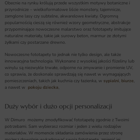
Obecnie na rynku królują przede wszystkim motywy botaniczne i
przyrodnicze – wielkoformatowe liście monstery, tajemnicze,
zamglone lasy czy subtelne, akwarelowe kwiaty. Ogromną
popularnością cieszą się również wzory geometryczne, abstrakcje
przypominające nowoczesne malarstwo oraz fototapety imitujące
naturalne materiały, takie jak surowy beton, marmur ze złotymi
żyłkami czy postarzane drewno.
Nowoczesne fototapety to jednak nie tylko design, ale także
innowacyjna technologia. Wykonane z wysokiej jakości flizeliny lub
winylu są niezwykle trwałe, odporne na zmywanie i promienie UV,
co sprawia, że doskonale sprawdzają się nawet w wymagających
pomieszczeniach, takich jak kuchnia czy łazienka, w
sypialni
,
biurze
,
a nawet w
pokoju dziecka
,
Duży wybór i dużo opcji personalizacji ​
W Dimuro możemy zmodyfikować fototapetę zgodnie z Twoimi
potrzebami. Sam wybierasz rozmiar i jeden z wielu rodzajów
materiałów. W momencie składania zamówienia przez stronę
możesz dowolnie wykadrować swoją fototapetę, zmienić jej