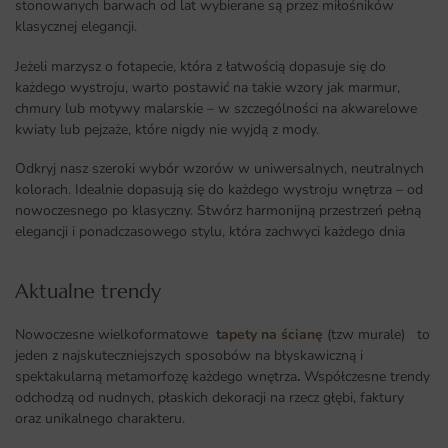
stonowanych barwach od lat wybierane są przez miłośników
klasycznej elegancji.
Jeżeli marzysz o fotapecie, która z łatwością dopasuje się do
każdego wystroju, warto postawić na takie wzory jak marmur,
chmury lub motywy malarskie – w szczególności na akwarelowe
kwiaty lub pejzaże, które nigdy nie wyjdą z mody.
Odkryj nasz szeroki wybór wzorów w uniwersalnych, neutralnych
kolorach. Idealnie dopasują się do każdego wystroju wnętrza – od
nowoczesnego po klasyczny. Stwórz harmonijną przestrzeń pełną
elegancji i ponadczasowego stylu, która zachwyci każdego dnia
Aktualne trendy​
Nowoczesne wielkoformatowe
tapety na ścianę
(tzw murale) to
jeden z najskuteczniejszych sposobów na błyskawiczną i
spektakularną metamorfozę każdego wnętrza
.
Współczesne trendy
odchodzą od nudnych, płaskich dekoracji na rzecz głębi, faktury
oraz unikalnego charakteru.