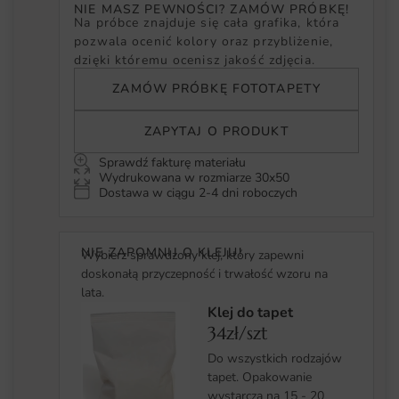
NIE MASZ PEWNOŚCI? ZAMÓW PRÓBKĘ!
Na próbce znajduje się cała grafika, która
pozwala ocenić kolory oraz przybliżenie,
dzięki któremu ocenisz jakość zdjęcia.
ZAMÓW PRÓBKĘ FOTOTAPETY
ZAPYTAJ O PRODUKT
Sprawdź fakturę materiału
Wydrukowana w rozmiarze 30x50
Dostawa w ciągu 2-4 dni roboczych
NIE ZAPOMNIJ O KLEJU!
Wybierz sprawdzony klej, który zapewni
doskonałą przyczepność i trwałość wzoru na
lata.
Klej do tapet
34zł/szt
Do wszystkich rodzajów
tapet. Opakowanie
wystarcza na 15 - 20