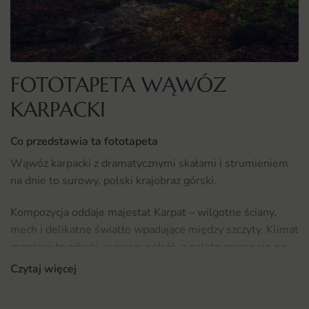
FOTOTAPETA WĄWÓZ
KARPACKI
Co przedstawia ta fototapeta
Wąwóz karpacki z dramatycznymi skałami i strumieniem
na dnie to surowy, polski krajobraz górski.
Kompozycja oddaje majestat Karpat – wilgotne ściany,
mech i delikatne światło wpadające między szczyty. Klimat
aranżacji to górski, surowy, polski, a paleta opiera się na
barwach takich jak szarość skał, zieleń mchu i srebrzysta
Czytaj więcej
biel.