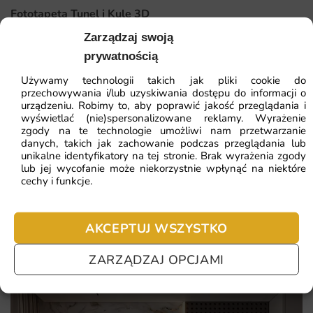
rozwiązanie zarówno dla osób remontujących, jak i tych,
Fototapeta Tunel i Kule 3D
którzy chcą szybko odświeżyć aranżację.
Zarządzaj swoją
41.93
zł
prywatnością
Najważniejsze atuty fototapety Wąwóz Karpacki:
64.51
zł
Najniższa cena z 30 dni:
41.93
zł
Używamy technologii takich jak pliki cookie do
możliwość bezpiecznego czyszczenia powierzchni
przechowywania i/lub uzyskiwania dostępu do informacji o
urządzeniu. Robimy to, aby poprawić jakość przeglądania i
wilgotną ściereczką
ZOBACZ WSZYSTKIE
wyświetlać (nie)spersonalizowane reklamy. Wyrażenie
zgody na te technologie umożliwi nam przetwarzanie
unikalny motyw wąwóz karpacki dostępny wyłącznie w
danych, takich jak zachowanie podczas przeglądania lub
naszej autorskiej kolekcji
unikalne identyfikatory na tej stronie. Brak wyrażenia zgody
lub jej wycofanie może niekorzystnie wpłynąć na niektóre
Najczęściej zadawane pytania
druk lateksowy w wysokiej rozdzielczości i odporność na
cechy i funkcje.
blaknięcie
Pomagamy i doradzamy przy każdym zakupie. Ale jeżeli
łatwy, intuicyjny montaż z wykorzystaniem standardowego
nie chcesz czekać – sprawdź najczęściej zadawane pytania.
AKCEPTUJ WSZYSTKO
kleju do flizeliny
ZARZĄDZAJ OPCJAMI