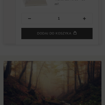
m².
−
+
DODAJ DO KOSZYKA