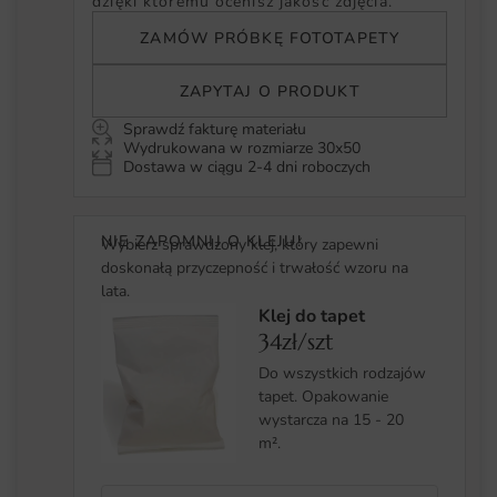
dzięki któremu ocenisz jakość zdjęcia.
ZAMÓW PRÓBKĘ FOTOTAPETY
ZAPYTAJ O PRODUKT
Sprawdź fakturę materiału
Wydrukowana w rozmiarze 30x50
Dostawa w ciągu 2-4 dni roboczych
NIE ZAPOMNIJ O KLEJU!
Wybierz sprawdzony klej, który zapewni
doskonałą przyczepność i trwałość wzoru na
lata.
Klej do tapet
34zł/szt
Do wszystkich rodzajów
tapet. Opakowanie
wystarcza na 15 - 20
m².