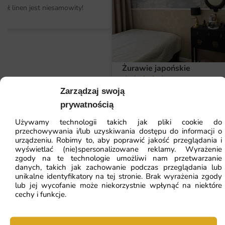
iał linen jest niesamowity!
Wymiary na miarę i łatwy montaż
Fototapetę przygotowujemy dokładnie pod wymiar Twojej
ściany, dzięki czemu nie musisz docinać nadmiaru
materiału. Dostępne są zarówno małe formaty, jak i
wielkoformatowe realizacje na pełne ściany.
Żurawie japońskie
19 lipca, 2026
Montaż jest prosty – wystarczy równe, czyste podłoże i
Tapeta jest przepiękna,a jakość n
Zarządzaj swoją
klasy.
odpowiedni klej do flizeliny, a dołączona instrukcja
prywatnością
Marta Radzicka
poprowadzi Cię krok po kroku.
Używamy technologii takich jak pliki cookie do
przechowywania i/lub uzyskiwania dostępu do informacji o
Dlaczego warto wybrać tę fototapetę
urządzeniu. Robimy to, aby poprawić jakość przeglądania i
wyświetlać (nie)spersonalizowane reklamy. Wyrażenie
Fototapeta Monochromatyczna Plaża to inwestycja w
zgody na te technologie umożliwi nam przetwarzanie
ZOBACZ WSZYSTKIE
wyjątkowy wystrój wnętrza, który przez lata będzie cieszył
danych, takich jak zachowanie podczas przeglądania lub
unikalne identyfikatory na tej stronie. Brak wyrażenia zgody
oko i podkreślał indywidualny styl. To rozwiązanie
lub jej wycofanie może niekorzystnie wpłynąć na niektóre
ciekawsze niż standardowa farba czy zwykła tapeta.
cechy i funkcje.
ZOBACZ POLECANE
Unikalny motyw monochromatyczna plaża nadający