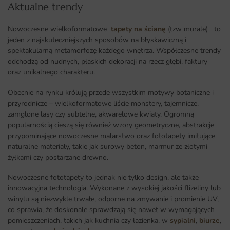
Aktualne trendy​
Nowoczesne wielkoformatowe
tapety na ścianę
(tzw murale) to
jeden z najskuteczniejszych sposobów na błyskawiczną i
spektakularną metamorfozę każdego wnętrza
.
Współczesne trendy
odchodzą od nudnych, płaskich dekoracji na rzecz głębi, faktury
oraz unikalnego charakteru.
Obecnie na rynku królują przede wszystkim motywy botaniczne i
przyrodnicze – wielkoformatowe liście monstery, tajemnicze,
zamglone lasy czy subtelne, akwarelowe kwiaty. Ogromną
popularnością cieszą się również wzory geometryczne, abstrakcje
przypominające nowoczesne malarstwo oraz fototapety imitujące
naturalne materiały, takie jak surowy beton, marmur ze złotymi
żyłkami czy postarzane drewno.
Nowoczesne fototapety to jednak nie tylko design, ale także
innowacyjna technologia. Wykonane z wysokiej jakości flizeliny lub
winylu są niezwykle trwałe, odporne na zmywanie i promienie UV,
co sprawia, że doskonale sprawdzają się nawet w wymagających
pomieszczeniach, takich jak kuchnia czy łazienka, w
sypialni
,
biurze
,