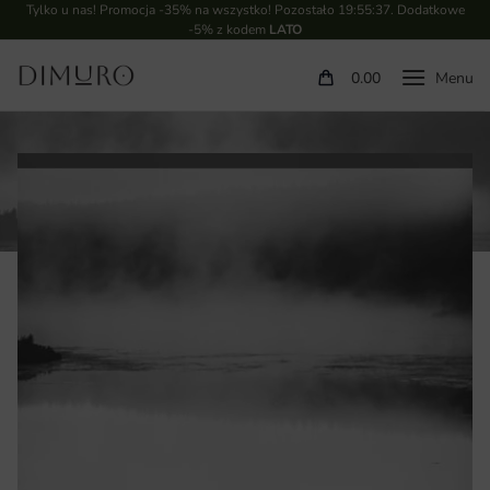
Tylko u nas! Promocja -35% na wszystko! Pozostało
19:55:36
. Dodatkowe
-5% z kodem
LATO
0.00