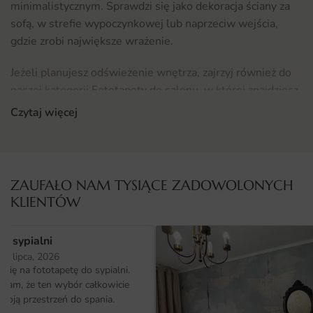
minimalistycznym. Sprawdzi się jako dekoracja ściany za
sofą, w strefie wypoczynkowej lub naprzeciw wejścia,
gdzie zrobi największe wrażenie.
Jeżeli planujesz odświeżenie wnętrza, zajrzyj również do
naszej kategorii
Fototapety do salonu
, w której znajdziesz
inne wzory pasujące do różnych aranżacji.
Czytaj więcej
Materiał i jakość druku
Fototapeta drukowana jest na wysokiej jakości flizelinie
premium lub winylu strukturalnym, dzięki czemu
ZAUFAŁO NAM TYSIĄCE ZADOWOLONYCH
zachowuje trwałość kolorów i odporność na codzienne
KLIENTÓW
warunki. Druk ekologicznymi tuszami lateksowymi
gwarantuje nasycone barwy bez szkodliwych substancji.
o sypialni
25 lipca, 2026
Powierzchnia tapety jest delikatnie strukturyzowana, co
ię na fototapetę do sypialni.
dodaje kompozycji głębi i sprawia, że wzór wygląda
ałam, że ten wybór całkowicie
naturalnie w każdym świetle.
moją przestrzeń do spania.