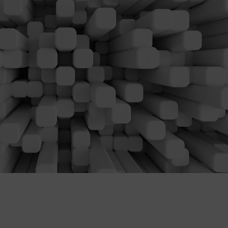
wydruk na wymiar dopasowany do 
łatwy montaż na klej do flizeliny i