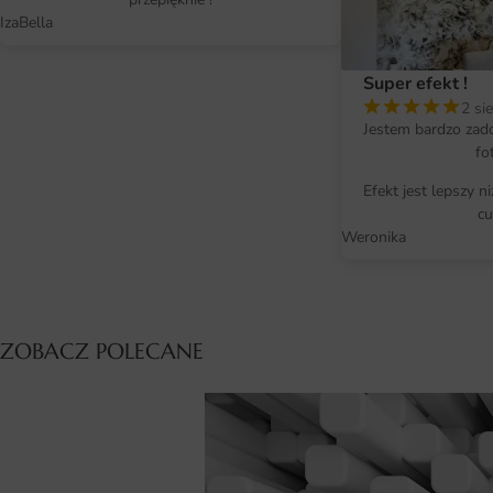
IzaBella
Super efekt !
2 si
Jestem bardzo zad
fo
Efekt jest lepszy n
cu
Weronika
ZOBACZ POLECANE