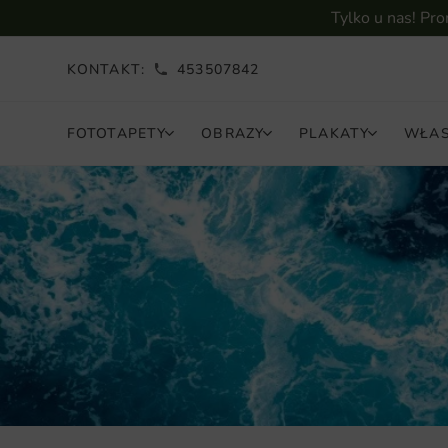
Tylko u nas! Pr
KONTAKT:
453507842
FOTOTAPETY
OBRAZY
PLAKATY
WŁAS