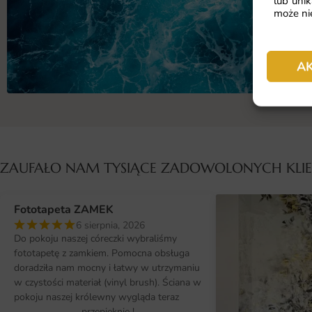
lub unik
może nie
A
ZAUFAŁO NAM TYSIĄCE ZADOWOLONYCH KL
Fototapeta ZAMEK
6 sierpnia, 2026
Do pokoju naszej córeczki wybraliśmy
fototapetę z zamkiem. Pomocna obsługa
doradziła nam mocny i łatwy w utrzymaniu
w czystości materiał (vinyl brush). Ściana w
pokoju naszej królewny wygląda teraz
przepięknie !