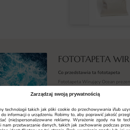
FOTOTAPETA WI
Co przedstawia ta fototapeta
Fototapeta Wirujący Ocean prezent
kompozycji, ujęty w dynamiczny i 
Zarządzaj swoją prywatnością
Motyw w stylistyce morski opiera si
piany.
 technologii takich jak pliki cookie do przechowywania i/lub uzy
 do informacji o urządzeniu. Robimy to, aby poprawić jakość przegl
Wzór dopracowano w detalach, by z
lać (nie)spersonalizowane reklamy. Wyrażenie zgody na te tec
skomponowana fototapeta Wirując
i nam przetwarzanie danych, takich jak zachowanie podczas prze