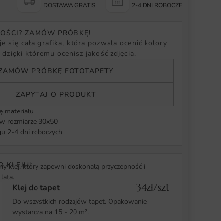
Y
DOSTAWA GRATIS
2-4 DNI ROBOCZE
NOŚCI? ZAMÓW PRÓBKĘ!
e się cała grafika, która pozwala ocenić kolory
, dzięki któremu ocenisz jakość zdjęcia.
ZAMÓW PRÓBKĘ FOTOTAPETY
ZAPYTAJ O PRODUKT
ę materiału
 rozmiarze 30x50
u 2-4 dni roboczych
O KLEJU!
y klej, który zapewni doskonałą przyczepność i
lata.
34zł/szt
Klej do tapet
Do wszystkich rodzajów tapet. Opakowanie
wystarcza na 15 - 20 m².