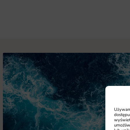
Używamy
dostępu
wyświet
umożliw