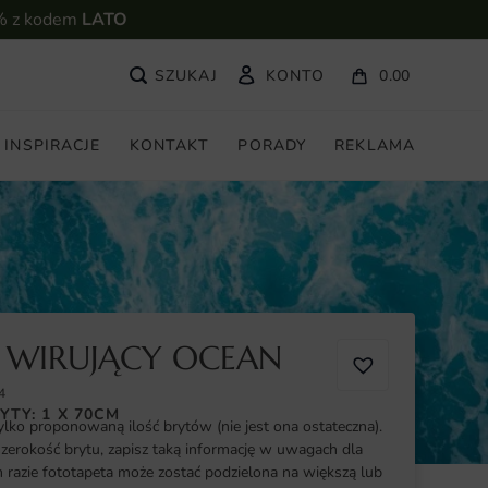
% z kodem
LATO
KONTO
0.00
INSPIRACJE
KONTAKT
PORADY
REKLAMA
 WIRUJĄCY OCEAN
4
YTY: 1 X 70CM
ylko proponowaną ilość brytów (nie jest ona ostateczna).
szerokość brytu, zapisz taką informację w uwagach dla
razie fototapeta może zostać podzielona na większą lub