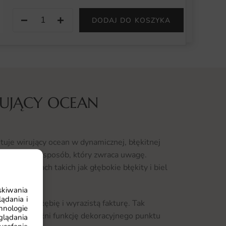
−
+
DODAJ DO KOSZYKA
RUJĄCY OCEAN
uje wirujący ocean w dynamicznej, błękitnej
orzeźwiający sposób, który zwraca uwagę.
ę na barwach takich jak głębokie błękity i biel
skiwania
ądania i
achować głębię i wyrazistą fakturę. Tak
hnologie
y Ocean pełni funkcję dekoracyjnego punktu
glądania