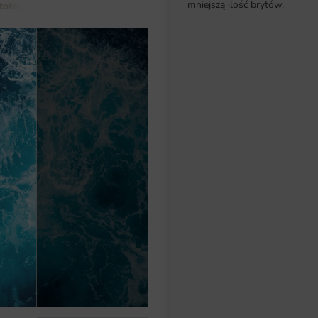
mniejszą ilość brytów.
totapety do salonu
Fototapeta Wirujący Ocean