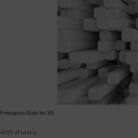
Fototapeta Białe tło 3D
41.93
zł
64.51
zł