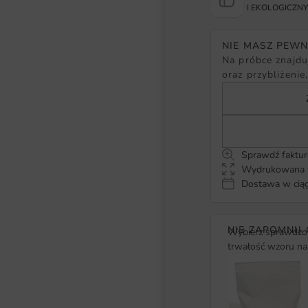
I EKOLOGICZN
NIE MASZ PEW
Na próbce znajduj
oraz przybliżenie
Sprawdź faktur
Wydrukowana w
Dostawa w ciąg
NIE ZAPOMNIJ 
Wybierz sprawdzon
trwałość wzoru na 