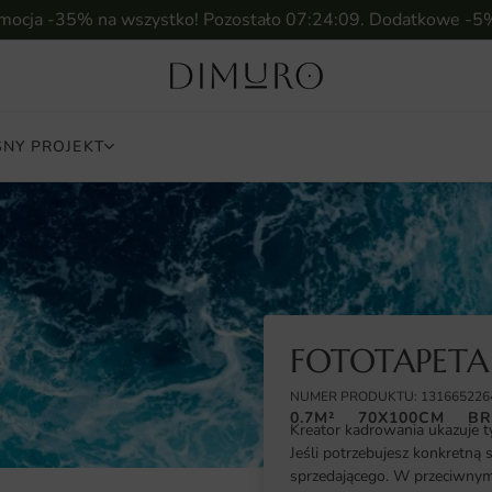
omocja -35% na wszystko! Pozostało
07:24:08
. Dodatkowe -5
NY PROJEKT
FOTOTAPETA
NUMER PRODUKTU: 131665226
0.7M²
70X100CM
BR
Kreator kadrowania ukazuje t
Jeśli potrzebujesz konkretną 
sprzedającego. W przeciwnym 