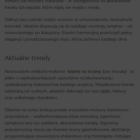
chmury lub motywy malarskie – w szczególności na akwarelowe
kwiaty lub pejzaże, które nigdy nie wyjdą z mody.
Odkryj nasz szeroki wybór wzorów w uniwersalnych, neutralnych
kolorach. Idealnie dopasują się do każdego wystroju wnętrza – od
nowoczesnego po klasyczny. Stwórz harmonijną przestrzeń pełną
elegancji i ponadczasowego stylu, która zachwyci każdego dnia
Aktualne trendy​
Nowoczesne wielkoformatowe
tapety na ścianę
(tzw murale) to
jeden z najskuteczniejszych sposobów na błyskawiczną i
spektakularną metamorfozę każdego wnętrza
.
Współczesne trendy
odchodzą od nudnych, płaskich dekoracji na rzecz głębi, faktury
oraz unikalnego charakteru.
Obecnie na rynku królują przede wszystkim motywy botaniczne i
przyrodnicze – wielkoformatowe liście monstery, tajemnicze,
zamglone lasy czy subtelne, akwarelowe kwiaty. Ogromną
popularnością cieszą się również wzory geometryczne, abstrakcje
przypominające nowoczesne malarstwo oraz fototapety imitujące