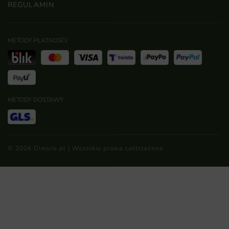
REGULAMIN
METODY PŁATNOŚCI
METODY DOSTAWY
© 2026 Dimuro.pl | Wszelkie prawa zastrzeżone