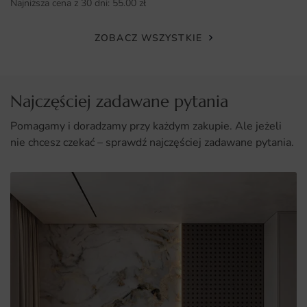
Najniższa cena z 30 dni:
55.00
zł
Uniwersalność zastosowania w różnych pomieszczeniach.
ZOBACZ WSZYSTKIE
Najczęściej zadawane pytania
Pomagamy i doradzamy przy każdym zakupie. Ale jeżeli
nie chcesz czekać – sprawdź najczęściej zadawane pytania.