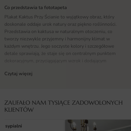
Co przedstawia ta fototapeta
Plakat Kaktus Przy Ścianie to wyjątkowy obraz, który
doskonale oddaje urok natury oraz piękno roślinności.
Przedstawia on kaktusa w naturalnym otoczeniu, co
tworzy niezwykle przyjemny i harmonijny klimat w
każdym wnętrzu. Jego soczyste kolory i szczegółowe
detale sprawiają, że staje się on centralnym punktem
dekoracyjnym, przyciągającym wzrok i dodającym
charakteru pomieszczeniu. Dzięki temu plakatowi możesz
Czytaj więcej
przenieść odrobinę egzotyki do swojego otoczenia, co z
pewnością umili codzienne życie.
Gdzie sprawdzi się fototapeta Plakat Kaktus Przy Ścianie
ZAUFAŁO NAM TYSIĄCE ZADOWOLONYCH
Plakat Kaktus Przy Ścianie to idealna dekoracja do kuchni,
KLIENTÓW
gdzie naturalne elementy często tworzą przyjemną
atmosferę. Może być również doskonałym wyborem do
o sypialni
salonu, sypialni czy biura, wprowadzając do wnętrz