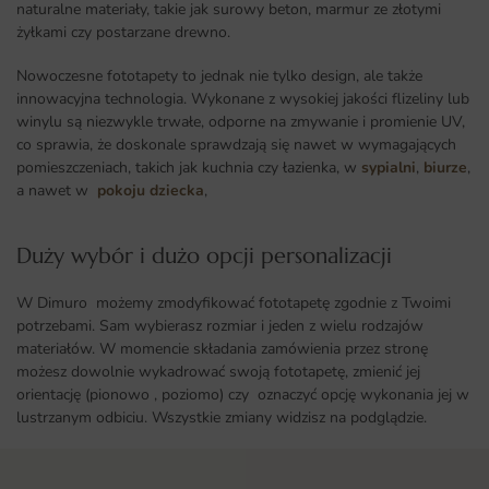
naturalne materiały, takie jak surowy beton, marmur ze złotymi
żyłkami czy postarzane drewno.
Nowoczesne fototapety to jednak nie tylko design, ale także
innowacyjna technologia. Wykonane z wysokiej jakości flizeliny lub
winylu są niezwykle trwałe, odporne na zmywanie i promienie UV,
co sprawia, że doskonale sprawdzają się nawet w wymagających
pomieszczeniach, takich jak kuchnia czy łazienka, w
sypialni
,
biurze
,
a nawet w
pokoju dziecka
,
Duży wybór i dużo opcji personalizacji ​
W Dimuro możemy zmodyfikować fototapetę zgodnie z Twoimi
potrzebami. Sam wybierasz rozmiar i jeden z wielu rodzajów
materiałów. W momencie składania zamówienia przez stronę
możesz dowolnie wykadrować swoją fototapetę, zmienić jej
orientację (pionowo , poziomo) czy oznaczyć opcję wykonania jej w
lustrzanym odbiciu. Wszystkie zmiany widzisz na podglądzie.