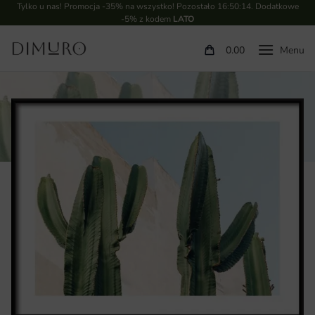
Tylko u nas! Promocja -35% na wszystko! Pozostało
16:50:13
. Dodatkowe
-5% z kodem
LATO
0.00