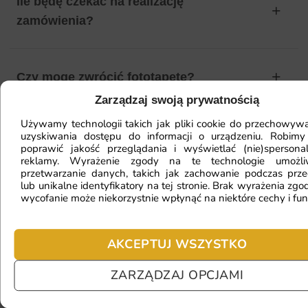
Ile będę czekać na realizację
zamówienia?
Czy mogę zwrócić fototapetę?
Zarządzaj swoją prywatnością
Używamy technologii takich jak pliki cookie do przechowywa
Jak zamontować fototapetę? / Jak
uzyskiwania dostępu do informacji o urządzeniu. Robimy
poprawić jakość przeglądania i wyświetlać (nie)spersona
przygotować ścianę?
reklamy. Wyrażenie zgody na te technologie umożl
przetwarzanie danych, takich jak zachowanie podczas prze
lub unikalne identyfikatory na tej stronie. Brak wyrażenia zgod
wycofanie może niekorzystnie wpłynąć na niektóre cechy i fun
Fototapeta ma inny kolor na telefonie
a inny na komputerze. Jak sprawdzić
AKCEPTUJ WSZYSTKO
kolor?
ZARZĄDZAJ OPCJAMI
Jaki materiał wybrać?