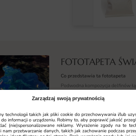
FOTOTAPETA ŚWI
Co przedstawia ta fototapeta
Podwodna kompozycja delfinów łą
oceanu. Niebieskie odcienie, sylw
Zarządzaj swoją prywatnością
dekorację edukacyjno-baśniową.
 technologii takich jak pliki cookie do przechowywania i/lub uzy
Motyw zaprasza dziecko w morską p
 do informacji o urządzeniu. Robimy to, aby poprawić jakość przegl
fascynację oceanem z lekcją geograf
lać (nie)spersonalizowane reklamy. Wyrażenie zgody na te tec
i nam przetwarzanie danych, takich jak zachowanie podczas prze