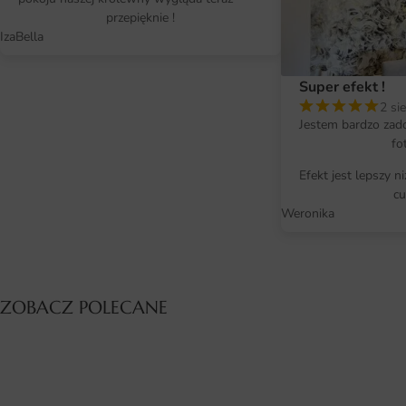
przepięknie !
IzaBella
Super efekt !
2 si
Jestem bardzo zad
fo
Efekt jest lepszy n
cu
Weronika
ZOBACZ POLECANE