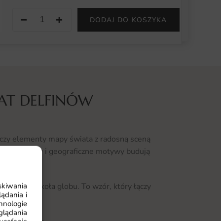
−
+
DODAJ DO KOSZYKA
AT DELFINÓW
czy elementy mapy świata z radosną sceną
etki delfinów i geograficzne motywy budują
skiwania
odróż dookoła globu. To wzór, który łączy
ądania i
ii.
hnologie
glądania