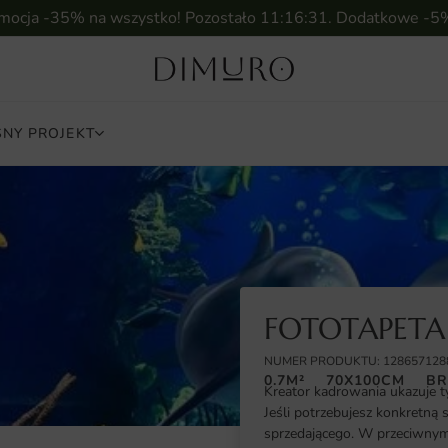
omocja -35% na wszystko! Pozostało
11:16:30
. Dodatkowe -5
NY PROJEKT
FOTOTAPETA
NUMER PRODUKTU: 128657128
0.7M²
70X100CM
BR
Kreator kadrowania ukazuje t
Jeśli potrzebujesz konkretną 
sprzedającego. W przeciwnym 