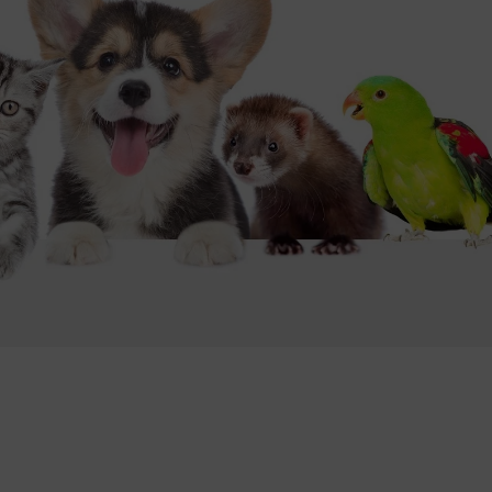
edukacyjny wzór o geografii
niebieska paleta kojąca pokój
wzór dla małych miłośników morza