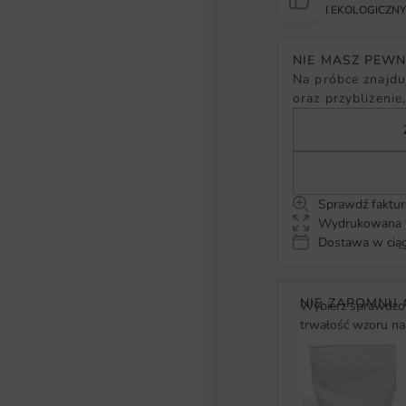
I EKOLOGICZN
NIE MASZ PEW
Na próbce znajduj
oraz przybliżenie
Sprawdź faktur
Wydrukowana w
Dostawa w ciąg
NIE ZAPOMNIJ 
Wybierz sprawdzon
trwałość wzoru na 