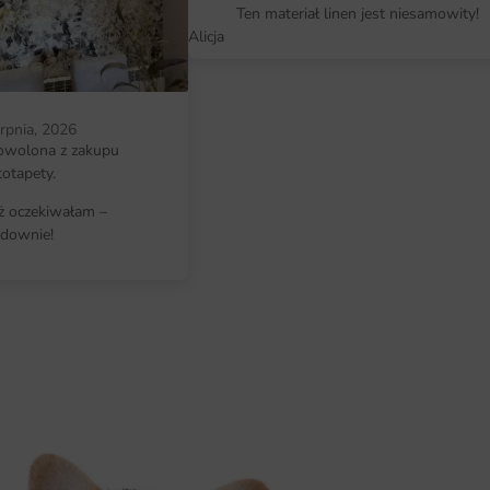
pokoju dziecka.
Ten materiał linen jest niesamowity!
Alicja
Wymiary na miarę i łatwy montaż
Fototapetę Świat Delfinów produ
i wysokość ściany, a wzór dopasow
erpnia, 2026
kompozycja idealnie wpisuje się w 
owolona z zakupu
totapety.
Montaż jest prosty i nie wymaga ek
iż oczekiwałam –
pracy. Oferujemy także instrukcję 
downie!
Dlaczego warto wybrać tę fotota
Fototapeta Świat Delfinów to nie 
wyjątkowej atmosfery wnętrza. Wyb
trwałą jakość druku i pełną elast
Sprawdź, co konkretnie wyróżnia t
motyw oceaniczny z mapą świata