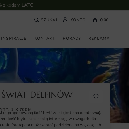
% z kodem
LATO
KONTO
0.00
INSPIRACJE
KONTAKT
PORADY
REKLAMA
 ŚWIAT DELFINÓW
8
YTY: 1 X 70CM
ylko proponowaną ilość brytów (nie jest ona ostateczna).
szerokość brytu, zapisz taką informację w uwagach dla
razie fototapeta może zostać podzielona na większą lub