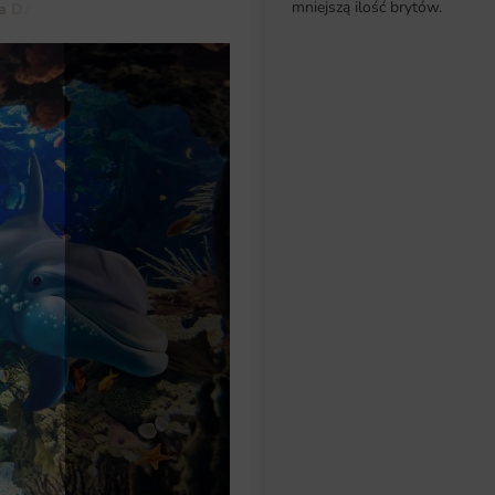
mniejszą ilość brytów.
a Dziecka
Dla Chłopca
Fototapeta Świat Delfinów