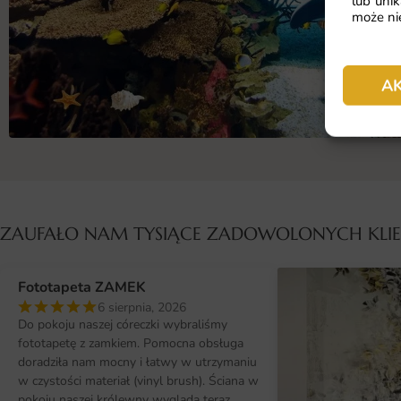
lub unik
może nie
A
ZAUFAŁO NAM TYSIĄCE ZADOWOLONYCH KL
Fototapeta ZAMEK
6 sierpnia, 2026
Do pokoju naszej córeczki wybraliśmy
fototapetę z zamkiem. Pomocna obsługa
doradziła nam mocny i łatwy w utrzymaniu
w czystości materiał (vinyl brush). Ściana w
pokoju naszej królewny wygląda teraz