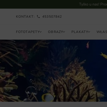
Tylko u nas! Pr
KONTAKT:
453507842
FOTOTAPETY
OBRAZY
PLAKATY
WŁAS