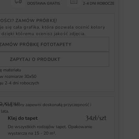
Y
DOSTAWA GRATIS
2-4 DNI ROBOCZE
NOŚCI? ZAMÓW PRÓBKĘ!
e się cała grafika, która pozwala ocenić kolory
, dzięki któremu ocenisz jakość zdjęcia.
ZAMÓW PRÓBKĘ FOTOTAPETY
ZAPYTAJ O PRODUKT
ę materiału
 rozmiarze 30x50
u 2-4 dni roboczych
O KLEJU!
y klej, który zapewni doskonałą przyczepność i
lata.
34zł/szt
Klej do tapet
Do wszystkich rodzajów tapet. Opakowanie
wystarcza na 15 - 20 m².