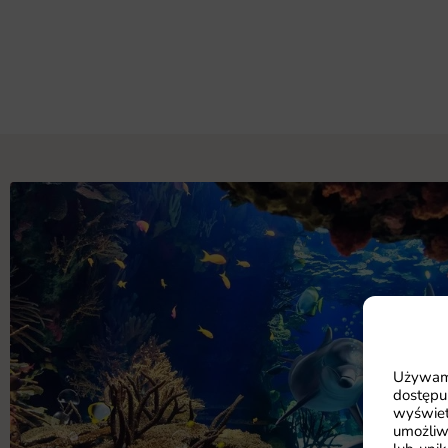
Używamy
dostępu
wyświet
umożliw