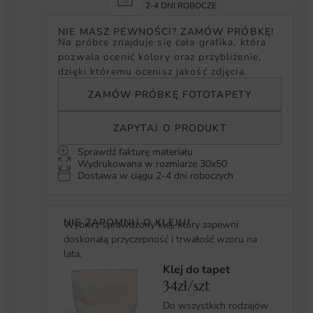
2-4 DNI ROBOCZE
NIE MASZ PEWNOŚCI? ZAMÓW PRÓBKĘ!
Na próbce znajduje się cała grafika, która
pozwala ocenić kolory oraz przybliżenie,
dzięki któremu ocenisz jakość zdjęcia.
ZAMÓW PRÓBKĘ FOTOTAPETY
ZAPYTAJ O PRODUKT
Sprawdź fakturę materiału
Wydrukowana w rozmiarze 30x50
Dostawa w ciągu 2-4 dni roboczych
NIE ZAPOMNIJ O KLEJU!
Wybierz sprawdzony klej, który zapewni
doskonałą przyczepność i trwałość wzoru na
lata.
Klej do tapet
34zł/szt
Do wszystkich rodzajów