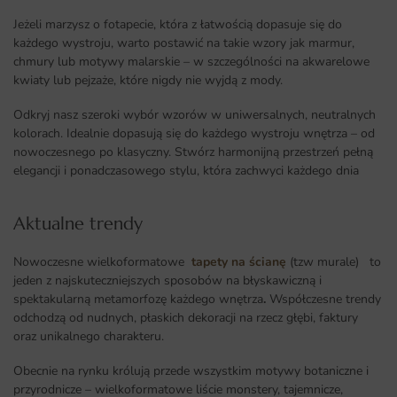
Jeżeli marzysz o fotapecie, która z łatwością dopasuje się do
każdego wystroju, warto postawić na takie wzory jak marmur,
chmury lub motywy malarskie – w szczególności na akwarelowe
kwiaty lub pejzaże, które nigdy nie wyjdą z mody.
Odkryj nasz szeroki wybór wzorów w uniwersalnych, neutralnych
kolorach. Idealnie dopasują się do każdego wystroju wnętrza – od
nowoczesnego po klasyczny. Stwórz harmonijną przestrzeń pełną
elegancji i ponadczasowego stylu, która zachwyci każdego dnia
Aktualne trendy​
Nowoczesne wielkoformatowe
tapety na ścianę
(tzw murale) to
jeden z najskuteczniejszych sposobów na błyskawiczną i
spektakularną metamorfozę każdego wnętrza
.
Współczesne trendy
odchodzą od nudnych, płaskich dekoracji na rzecz głębi, faktury
oraz unikalnego charakteru.
Obecnie na rynku królują przede wszystkim motywy botaniczne i
przyrodnicze – wielkoformatowe liście monstery, tajemnicze,