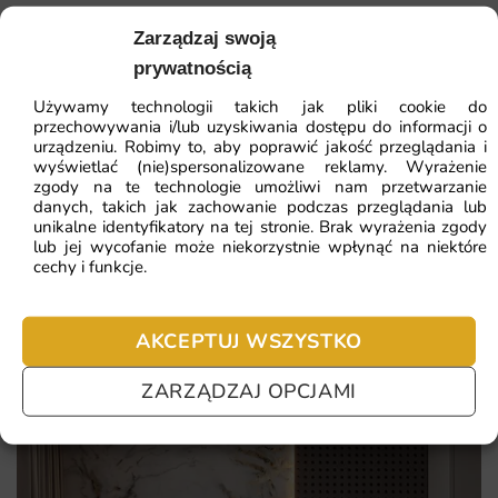
sposób na zbudowanie wyjątkowej atmosfery wnętrza.
Zarządzaj swoją
41.93
zł
64.51
zł
Wybierając ten wzór, stawiasz na autorski design, trwałą
prywatnością
Najniższa cena z 30 dni:
41.93
zł
jakość druku i pełną elastyczność wymiarów.
Używamy technologii takich jak pliki cookie do
przechowywania i/lub uzyskiwania dostępu do informacji o
Sprawdź, co konkretnie wyróżnia tę propozycję:
ZOBACZ WSZYSTKIE
urządzeniu. Robimy to, aby poprawić jakość przeglądania i
wyświetlać (nie)spersonalizowane reklamy. Wyrażenie
kolorowa, energetyczna kompozycja
zgody na te technologie umożliwi nam przetwarzanie
danych, takich jak zachowanie podczas przeglądania lub
plastyczny efekt głębi
unikalne identyfikatory na tej stronie. Brak wyrażenia zgody
Najczęściej zadawane pytania
lub jej wycofanie może niekorzystnie wpłynąć na niektóre
wzór dla młodzieżowych wnętrz
cechy i funkcje.
Pomagamy i doradzamy przy każdym zakupie. Ale jeżeli
ekspresyjna estetyka 3D
nie chcesz czekać – sprawdź najczęściej zadawane pytania.
AKCEPTUJ WSZYSTKO
ZARZĄDZAJ OPCJAMI