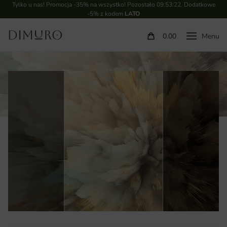
Tylko u nas! Promocja -35% na wszystko! Pozostało
09:53:21
. Dodatkowe
-5% z kodem
LATO
0.00