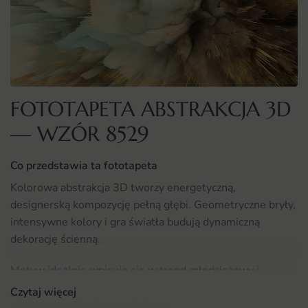
FOTOTAPETA ABSTRAKCJA 3D
— WZÓR 8529
Co przedstawia ta fototapeta
Kolorowa abstrakcja 3D tworzy energetyczną,
designerską kompozycję pełną głębi. Geometryczne bryły,
intensywne kolory i gra światła budują dynamiczną
dekorację ścienną.
Motyw idealnie wpisuje się w trend młodzieżowy i
kolorową, ekspresyjną estetykę. To wzór dla osób, które
Czytaj więcej
nie boją się odważnego designu.