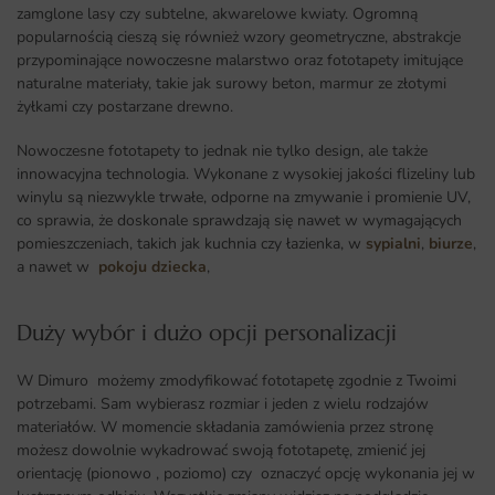
zamglone lasy czy subtelne, akwarelowe kwiaty. Ogromną
popularnością cieszą się również wzory geometryczne, abstrakcje
przypominające nowoczesne malarstwo oraz fototapety imitujące
naturalne materiały, takie jak surowy beton, marmur ze złotymi
żyłkami czy postarzane drewno.
Nowoczesne fototapety to jednak nie tylko design, ale także
innowacyjna technologia. Wykonane z wysokiej jakości flizeliny lub
winylu są niezwykle trwałe, odporne na zmywanie i promienie UV,
co sprawia, że doskonale sprawdzają się nawet w wymagających
pomieszczeniach, takich jak kuchnia czy łazienka, w
sypialni
,
biurze
,
a nawet w
pokoju dziecka
,
Duży wybór i dużo opcji personalizacji ​
W Dimuro możemy zmodyfikować fototapetę zgodnie z Twoimi
potrzebami. Sam wybierasz rozmiar i jeden z wielu rodzajów
materiałów. W momencie składania zamówienia przez stronę
możesz dowolnie wykadrować swoją fototapetę, zmienić jej
orientację (pionowo , poziomo) czy oznaczyć opcję wykonania jej w